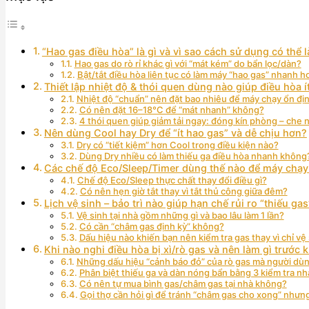
“Hao gas điều hòa” là gì và vì sao cách sử dụng có thể
Hao gas do rò rỉ khác gì với “mát kém” do bẩn lọc/dàn?
Bật/tắt điều hòa liên tục có làm máy “hao gas” nhanh 
Thiết lập nhiệt độ & thói quen dùng nào giúp điều hòa í
Nhiệt độ “chuẩn” nên đặt bao nhiêu để máy chạy ổn địn
Có nên đặt 16–18°C để “mát nhanh” không?
4 thói quen giúp giảm tải ngay: đóng kín phòng – che
Nên dùng Cool hay Dry để “ít hao gas” và dễ chịu hơn?
Dry có “tiết kiệm” hơn Cool trong điều kiện nào?
Dùng Dry nhiều có làm thiếu ga điều hòa nhanh không
Các chế độ Eco/Sleep/Timer dùng thế nào để máy chạy “ê
Chế độ Eco/Sleep thực chất thay đổi điều gì?
Có nên hẹn giờ tắt thay vì tắt thủ công giữa đêm?
Lịch vệ sinh – bảo trì nào giúp hạn chế rủi ro “thiếu ga
Vệ sinh tại nhà gồm những gì và bao lâu làm 1 lần?
Có cần “châm gas định kỳ” không?
Dấu hiệu nào khiến bạn nên kiểm tra gas thay vì chỉ vệ
Khi nào nghi điều hòa bị xì/rò gas và nên làm gì trước k
Những dấu hiệu “cảnh báo đỏ” của rò gas mà người dùng
Phân biệt thiếu ga và dàn nóng bẩn bằng 3 kiểm tra nh
Có nên tự mua bình gas/châm gas tại nhà không?
Gọi thợ cần hỏi gì để tránh “châm gas cho xong” nhưng