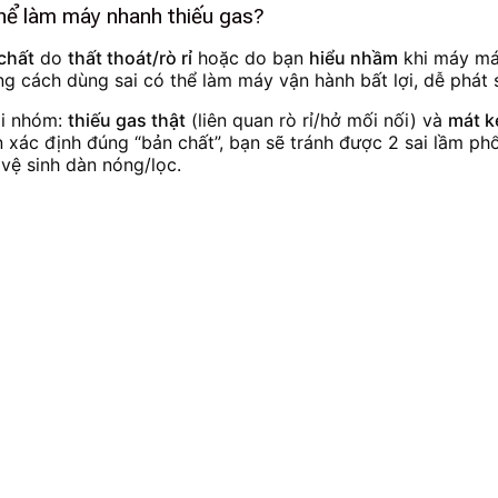
thể làm máy nhanh thiếu gas?
chất
do
thất thoát/rò rỉ
hoặc do bạn
hiểu nhầm
khi máy mát
g cách dùng sai có thể làm máy vận hành bất lợi, dễ phát sin
ai nhóm:
thiếu gas thật
(liên quan rò rỉ/hở mối nối) và
mát k
ạn xác định đúng “bản chất”, bạn sẽ tránh được 2 sai lầm ph
 vệ sinh dàn nóng/lọc.