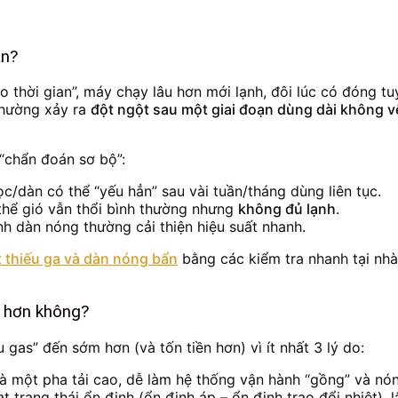
àn?
thời gian”, máy chạy lâu hơn mới lạnh, đôi lúc có đóng tuy
thường xảy ra
đột ngột sau một giai đoạn dùng dài không v
“chẩn đoán sơ bộ”:
ọc/dàn có thể “yếu hẳn” sau vài tuần/tháng dùng liên tục.
 thể gió vẫn thổi bình thường nhưng
không đủ lạnh
.
h dàn nóng thường cải thiện hiệu suất nhanh.
t thiếu ga và dàn nóng bẩn
bằng các kiểm tra nhanh tại nhà
h hơn không?
u gas” đến sớm hơn (và tốn tiền hơn) vì ít nhất 3 lý do:
 là một pha tải cao, dễ làm hệ thống vận hành “gồng” và nó
t trạng thái ổn định (ổn định áp – ổn định trao đổi nhiệt), 