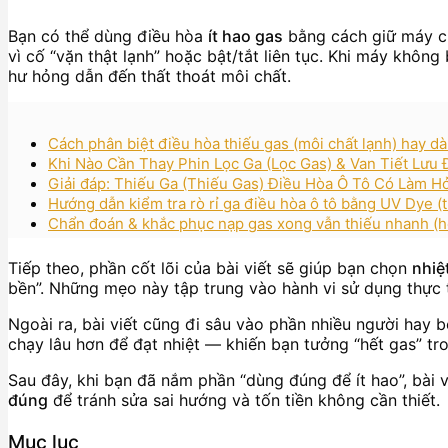
Bạn có thể dùng điều hòa
ít hao gas
bằng cách giữ máy 
vì cố “vặn thật lạnh” hoặc bật/tắt liên tục. Khi máy không
hư hỏng dẫn đến thất thoát môi chất.
Cách phân biệt điều hòa thiếu gas (môi chất lạnh) hay d
Khi Nào Cần Thay Phin Lọc Ga (Lọc Gas) & Van Tiết Lư
Giải đáp: Thiếu Ga (Thiếu Gas) Điều Hòa Ô Tô Có Làm 
Hướng dẫn kiểm tra rò rỉ ga điều hòa ô tô bằng UV Dye 
Chẩn đoán & khắc phục nạp gas xong vẫn thiếu nhanh (h
Tiếp theo, phần cốt lõi của bài viết sẽ giúp bạn chọn
nhiệ
bền”. Những mẹo này tập trung vào hành vi sử dụng thực t
Ngoài ra, bài viết cũng đi sâu vào phần nhiều người hay 
chạy lâu hơn để đạt nhiệt — khiến bạn tưởng “hết gas” tr
Sau đây, khi bạn đã nắm phần “dùng đúng để ít hao”, bài
đúng
để tránh sửa sai hướng và tốn tiền không cần thiết.
Mục lục