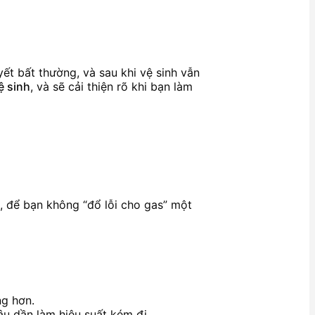
ết bất thường, và sau khi vệ sinh vẫn
ệ sinh
, và sẽ cải thiện rõ khi bạn làm
, để bạn không “đổ lỗi cho gas” một
ng hơn.
lâu dần làm hiệu suất kém đi.