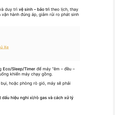
và duy trì
vệ sinh – bảo trì
theo lịch, thay
nh vận hành đúng áp, giảm rủi ro phát sinh
hủ Xe
ng
Eco/Sleep/Timer
để máy “êm – đều –
 huống khiến máy chạy gồng.
 bụi, hoặc phòng rò gió, máy sẽ phải
 dấu hiệu nghi xì/rò gas và cách xử lý