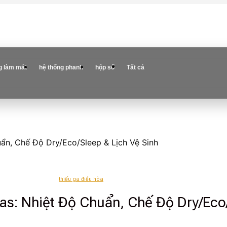
g làm mát
hệ thống phanh
hộp số
Tất cả
ẩn, Chế Độ Dry/Eco/Sleep & Lịch Vệ Sinh
thiếu ga điều hòa
s: Nhiệt Độ Chuẩn, Chế Độ Dry/Eco/