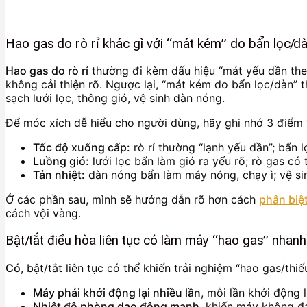
Hao gas do rò rỉ khác gì với “mát kém” do bẩn lọc/d
Hao gas do rò rỉ
thường đi kèm dấu hiệu “mát yếu dần theo 
không cải thiện rõ. Ngược lại, “mát kém do bẩn lọc/dàn” 
sạch lưới lọc, thông gió, vệ sinh dàn nóng.
Để móc xích dễ hiểu cho người dùng, hãy ghi nhớ 3 điểm 
Tốc độ xuống cấp:
rò rỉ thường “lạnh yếu dần”; bẩn l
Luồng gió:
lưới lọc bẩn làm gió ra yếu rõ; rò gas có
Tản nhiệt:
dàn nóng bẩn làm máy nóng, chạy ì; vệ sin
Ở các phần sau, mình sẽ hướng dẫn rõ hơn cách
phân biệ
cách vội vàng.
Bật/tắt điều hòa liên tục có làm máy “hao gas” nhan
Có
, bật/tắt liên tục có thể khiến trải nghiệm “hao gas/thiế
Máy phải khởi động lại nhiều lần
, mỗi lần khởi động
Nhiệt độ phòng dao động mạnh
, khiến máy không đạ