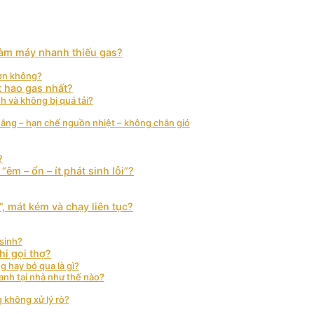
 làm máy nhanh thiếu gas?
hơn không?
t hao gas nhất?
h và không bị quá tải?
 nắng – hạn chế nguồn nhiệt – không chắn gió
?
m – ổn – ít phát sinh lỗi”?
s”, mát kém và chạy liên tục?
 sinh?
hi gọi thợ?
 hay bỏ qua là gì?
anh tại nhà như thế nào?
 không xử lý rò?