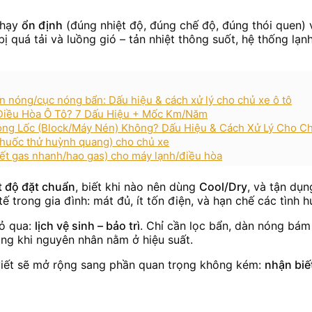
chạy
ổn định
(đúng nhiệt độ, đúng chế độ, đúng thói quen) 
 bị quá tải và luồng gió – tản nhiệt thông suốt, hệ thống lạ
àn nóng/cục nóng bẩn: Dấu hiệu & cách xử lý cho chủ xe ô tô
u Điều Hòa Ô Tô? 7 Dấu Hiệu + Mốc Km/Năm
Hỏng Lốc (Block/Máy Nén) Không? Dấu Hiệu & Cách Xử Lý Cho C
(thuốc thử huỳnh quang) cho chủ xe
ết gas nhanh/hao gas) cho máy lạnh/điều hòa
t độ đặt chuẩn
, biết khi nào nên dùng
Cool/Dry
, và tận dụ
ế trong gia đình: mát đủ, ít tốn điện, và hạn chế các tình
bỏ qua:
lịch vệ sinh – bảo trì
. Chỉ cần lọc bẩn, dàn nóng bám
ong khi nguyên nhân nằm ở hiệu suất.
 viết sẽ mở rộng sang phần quan trọng không kém:
nhận biết