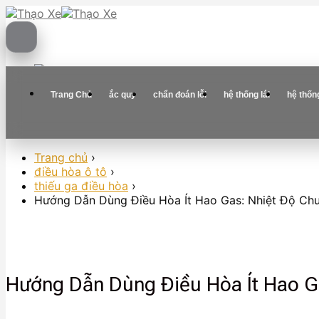
Skip
to
content
Trang Chủ
ắc quy
chẩn đoán lỗi
hệ thống lái
hệ thốn
Trang chủ
›
điều hòa ô tô
›
thiếu ga điều hòa
›
Hướng Dẫn Dùng Điều Hòa Ít Hao Gas: Nhiệt Độ Chu
Hướng Dẫn Dùng Điều Hòa Ít Hao Ga