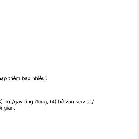
“nạp thêm bao nhiêu”.
3) nứt/gãy ống đồng, (4) hở van service/
i gian.