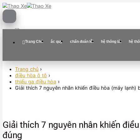
Skip
to
content
Trang Chủ
ắc quy
chẩn đoán lỗi
hệ thống lái
hệ th
Trang chủ
›
điều hòa ô tô
›
thiếu ga điều hòa
›
Giải thích 7 nguyên nhân khiến điều hòa (máy lạnh) 
Giải thích 7 nguyên nhân khiến điều
đúng