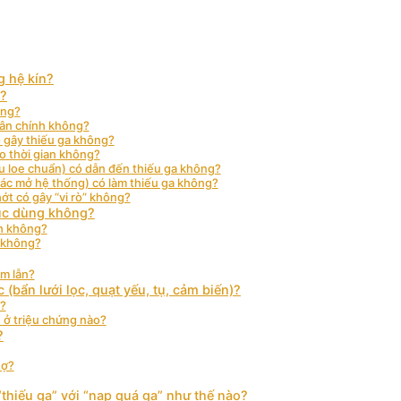
g hệ kín?
ì?
ông?
hân chính không?
 gây thiếu ga không?
eo thời gian không?
iếu loe chuẩn) có dẫn đến thiếu ga không?
 tác mở hệ thống) có làm thiếu ga không?
hớt có gây “vi rò” không?
tục dùng không?
nh không?
n không?
ầm lẫn?
(bẩn lưới lọc, quạt yếu, tụ, cảm biến)?
o?
 ở triệu chứng nào?
?
hợ?
“thiếu ga” với “nạp quá ga” như thế nào?