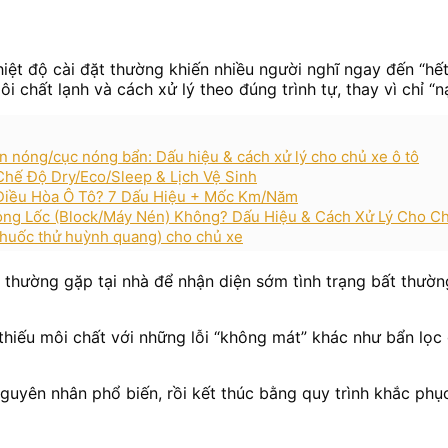
ệt độ cài đặt thường khiến nhiều người nghĩ ngay đến “hết 
i chất lạnh và cách xử lý theo đúng trình tự, thay vì chỉ “
àn nóng/cục nóng bẩn: Dấu hiệu & cách xử lý cho chủ xe ô tô
Chế Độ Dry/Eco/Sleep & Lịch Vệ Sinh
u Điều Hòa Ô Tô? 7 Dấu Hiệu + Mốc Km/Năm
Hỏng Lốc (Block/Máy Nén) Không? Dấu Hiệu & Cách Xử Lý Cho C
(thuốc thử huỳnh quang) cho chủ xe
ệu thường gặp tại nhà để nhận diện sớm tình trạng bất thư
 thiếu môi chất với những lỗi “không mát” khác như bẩn lọc
guyên nhân phổ biến, rồi kết thúc bằng quy trình khắc phụ