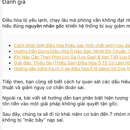
Đánh giá
Điều hòa bị yếu lạnh, chạy lâu mà phòng vẫn không đạt nhi
hiểu đúng
nguyên nhân gốc
khiến hệ thống bị suy giảm mô
Cách phân biệt điều hòa thiếu gas (môi chất lạnh) hay d
Hướng Dẫn Dùng Điều Hòa Ít Hao Gas: Nhiệt Độ Chuẩn, 
Khi Nào Cần Thay Phin Lọc Ga (Lọc Gas) & Van Tiết Lư
Giải đáp: Thiếu Ga (Thiếu Gas) Điều Hòa Ô Tô Có Làm 
Hướng dẫn kiểm tra rò rỉ ga điều hòa ô tô bằng UV Dye 
Tiếp theo, bạn cũng sẽ biết cách tự quan sát các dấu hi
thuật và giảm nguy cơ chẩn đoán sai.
Ngoài ra, bài viết sẽ hướng dẫn bạn phân biệt hiện tượng
tốn tiền vào một giải pháp không giải quyết tận gốc.
Sau đây, chúng ta sẽ đi từ khái niệm cơ bản đến 7 nhóm n
không bị “mắc bẫy” nạp sai.