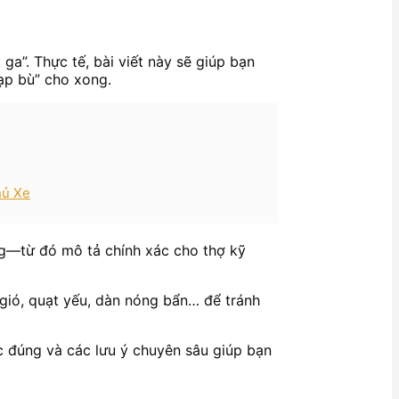
ga”. Thực tế, bài viết này sẽ giúp bạn
nạp bù” cho xong.
hủ Xe
ờng—từ đó mô tả chính xác cho thợ kỹ
 gió, quạt yếu, dàn nóng bẩn… để tránh
c đúng và các lưu ý chuyên sâu giúp bạn