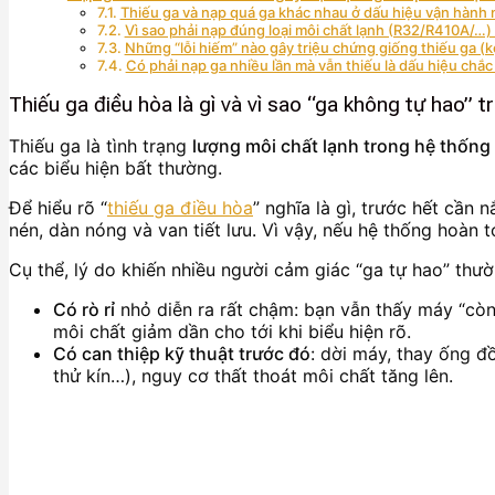
Thiếu ga và nạp quá ga khác nhau ở dấu hiệu vận hành 
Vì sao phải nạp đúng loại môi chất lạnh (R32/R410A/…)
Những “lỗi hiếm” nào gây triệu chứng giống thiếu ga (k
Có phải nạp ga nhiều lần mà vẫn thiếu là dấu hiệu chắc
Thiếu ga điều hòa là gì và vì sao “ga không tự hao” t
Thiếu ga là tình trạng
lượng môi chất lạnh trong hệ thống
các biểu hiện bất thường.
Để hiểu rõ “
thiếu ga điều hòa
” nghĩa là gì, trước hết cần
nén, dàn nóng và van tiết lưu. Vì vậy, nếu hệ thống hoàn 
Cụ thể, lý do khiến nhiều người cảm giác “ga tự hao” thư
Có rò rỉ
nhỏ diễn ra rất chậm: bạn vẫn thấy máy “còn 
môi chất giảm dần cho tới khi biểu hiện rõ.
Có can thiệp kỹ thuật trước đó
: dời máy, thay ống đ
thử kín…), nguy cơ thất thoát môi chất tăng lên.