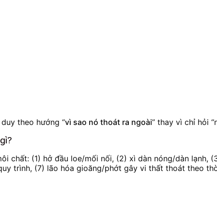
ư duy theo hướng “
vì sao nó thoát ra ngoài
” thay vì chỉ hỏi 
 gì?
i chất: (1) hở đầu loe/mối nối, (2) xì dàn nóng/dàn lạnh, (
quy trình, (7) lão hóa gioăng/phớt gây vi thất thoát theo thờ