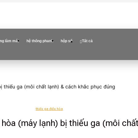
ống làm mát
hệ thống phanh
hộp số
Tất cả
bị thiếu ga (môi chất lạnh) & cách khắc phục đúng
thiếu ga điều hòa
 hòa (máy lạnh) bị thiếu ga (môi chấ