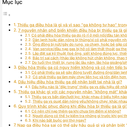
Mục lục
Thiếu ga điều hòa là gì và vì sao “ga không tự hao” tron
7 nguyên nhân phổ biến khiến điều hòa bị thiếu ga là g
Có phải điều hòa thiếu ga do rò rỉ ở mối nối/đầu tán kh
Dàn lạnh hoặc dàn nóng bị thủng/xì có phải nguyên n
Ống đồng bị nứt/gãy do rung, va chạm, hoặc bẻ gập có
Van service/đầu nạp gas bị hở có làm thất thoát ga th
Lắp đặt sai kỹ thuật (loè ống, siết không đúng lực, th
Bảo trì sai cách (tháo lắp không hút chân không, thao
Do tuổi thọ thiết bị, rung lắc lâu năm, lão hóa gioăng/p
Điều hòa thiếu ga có nguy hiểm không và có nên tiếp 
Có phải thiếu ga sẽ gây đóng tuyết đường ống/dàn lạ
Có phải thiếu ga làm máy chạy liên tục và tốn điện hơ
Dấu hiệu điều hòa thiếu ga dễ nhận biết tại nhà là gì?
Dấu hiệu nào là “đặc trưng” thiếu ga vs dấu hiệu dễ nh
Thiếu ga khác gì với các nguyên nhân “không mát” khác 
Thiếu ga vs bẩn dàn/lưới lọc: khác nhau ở biểu hiện nà
Thiếu ga vs quạt dàn nóng yếu/không chạy: khác nhau
Quy trình khắc phục đúng khi điều hòa bị thiếu ga là gì
Có nên chỉ nạp thêm ga khi chưa tìm điểm xì không?
Người dùng có thể tự kiểm tra những gì trước khi gọi t
Khi nào bắt buộc gọi thợ ngay?
Nạp ga điều hòa sai có thể gây hậu quả gì và phân biệt 