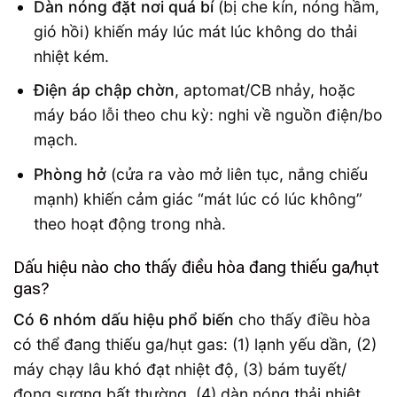
Dàn nóng đặt nơi quá bí
(bị che kín, nóng hầm,
gió hồi) khiến máy lúc mát lúc không do thải
nhiệt kém.
Điện áp chập chờn
, aptomat/CB nhảy, hoặc
máy báo lỗi theo chu kỳ: nghi về nguồn điện/bo
mạch.
Phòng hở
(cửa ra vào mở liên tục, nắng chiếu
mạnh) khiến cảm giác “mát lúc có lúc không”
theo hoạt động trong nhà.
Dấu hiệu nào cho thấy điều hòa đang thiếu ga/hụt
gas?
Có 6 nhóm dấu hiệu phổ biến
cho thấy điều hòa
có thể đang thiếu ga/hụt gas: (1) lạnh yếu dần, (2)
máy chạy lâu khó đạt nhiệt độ, (3) bám tuyết/
đọng sương bất thường, (4) dàn nóng thải nhiệt