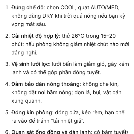
Đúng chế độ
: chọn COOL, quạt AUTO/MED,
không dùng DRY khi trời quá nóng nếu bạn kỳ
vọng mát sâu.
Cài nhiệt độ hợp lý
: thử 26°C trong 15–20
phút; nếu phòng không giảm nhiệt chút nào mới
đáng nghi.
Vệ sinh lưới lọc
: lưới bẩn làm giảm gió, gây kém
lạnh và có thể góp phần đóng tuyết.
Đảm bảo dàn nóng thoáng
: không che kín,
không đặt nơi hầm nóng; dọn lá, bụi, vật cản
xung quanh.
Đóng kín phòng
: đóng cửa, kéo rèm, hạn chế
ra vào để tránh “tải nhiệt giả”.
Quan sát ống đồng và dàn lạnh
: có bám tuyết/