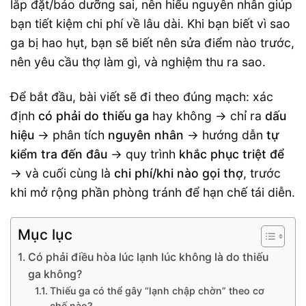
lắp đặt/bảo dưỡng sai, nên hiểu nguyên nhân giúp
bạn tiết kiệm chi phí về lâu dài. Khi bạn biết vì sao
ga bị hao hụt, bạn sẽ biết nên sửa điểm nào trước,
nên yêu cầu thợ làm gì, và nghiệm thu ra sao.
Để bắt đầu, bài viết sẽ đi theo đúng mạch: xác
định
có phải do thiếu ga
hay không → chỉ ra
dấu
hiệu
→ phân tích
nguyên nhân
→ hướng dẫn
tự
kiểm tra đến đâu
→ quy trình
khắc phục triệt để
→ và cuối cùng là
chi phí/khi nào gọi thợ
, trước
khi mở rộng phần phòng tránh để hạn chế tái diễn.
Mục lục
Có phải điều hòa lúc lạnh lúc không là do thiếu
ga không?
Thiếu ga có thể gây “lạnh chập chờn” theo cơ
chế nào?