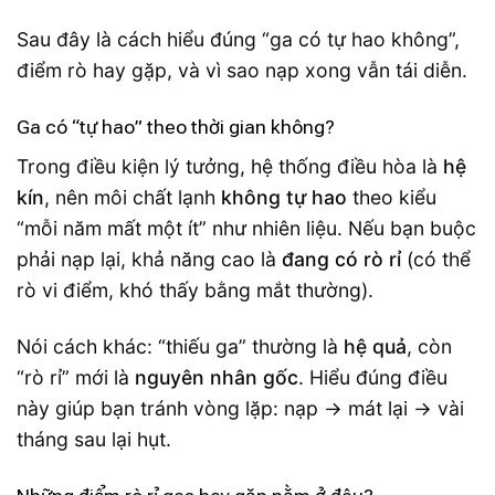
Sau đây là cách hiểu đúng “ga có tự hao không”,
điểm rò hay gặp, và vì sao nạp xong vẫn tái diễn.
Ga có “tự hao” theo thời gian không?
Trong điều kiện lý tưởng, hệ thống điều hòa là
hệ
kín
, nên môi chất lạnh
không tự hao
theo kiểu
“mỗi năm mất một ít” như nhiên liệu. Nếu bạn buộc
phải nạp lại, khả năng cao là
đang có rò rỉ
(có thể
rò vi điểm, khó thấy bằng mắt thường).
Nói cách khác: “thiếu ga” thường là
hệ quả
, còn
“rò rỉ” mới là
nguyên nhân gốc
. Hiểu đúng điều
này giúp bạn tránh vòng lặp: nạp → mát lại → vài
tháng sau lại hụt.