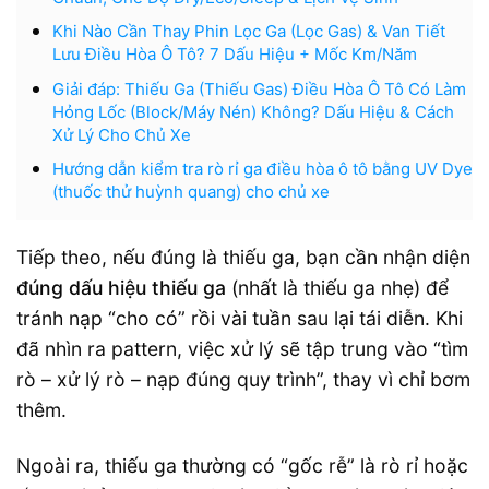
Khi Nào Cần Thay Phin Lọc Ga (Lọc Gas) & Van Tiết
Lưu Điều Hòa Ô Tô? 7 Dấu Hiệu + Mốc Km/Năm
Giải đáp: Thiếu Ga (Thiếu Gas) Điều Hòa Ô Tô Có Làm
Hỏng Lốc (Block/Máy Nén) Không? Dấu Hiệu & Cách
Xử Lý Cho Chủ Xe
Hướng dẫn kiểm tra rò rỉ ga điều hòa ô tô bằng UV Dye
(thuốc thử huỳnh quang) cho chủ xe
Tiếp theo, nếu đúng là thiếu ga, bạn cần nhận diện
đúng dấu hiệu thiếu ga
(nhất là thiếu ga nhẹ) để
tránh nạp “cho có” rồi vài tuần sau lại tái diễn. Khi
đã nhìn ra pattern, việc xử lý sẽ tập trung vào “tìm
rò – xử lý rò – nạp đúng quy trình”, thay vì chỉ bơm
thêm.
Ngoài ra, thiếu ga thường có “gốc rễ” là rò rỉ hoặc