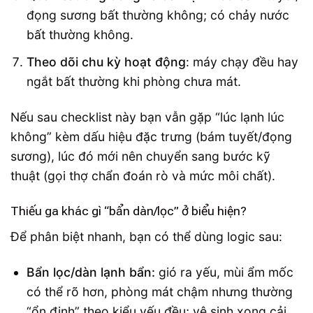
đọng sương bất thường không; có chảy nước
bất thường không.
Theo dõi chu kỳ hoạt động
: máy chạy đều hay
ngắt bất thường khi phòng chưa mát.
Nếu sau checklist này bạn vẫn gặp “lúc lạnh lúc
không” kèm dấu hiệu đặc trưng (bám tuyết/đọng
sương), lúc đó mới nên chuyển sang bước kỹ
thuật (gọi thợ chẩn đoán rò và mức môi chất).
Thiếu ga khác gì “bẩn dàn/lọc” ở biểu hiện?
Để phân biệt nhanh, bạn có thể dùng logic sau:
Bẩn lọc/dàn lạnh bẩn:
gió ra yếu, mùi ẩm mốc
có thể rõ hơn, phòng mát chậm nhưng thường
“ổn định” theo kiểu yếu đều; vệ sinh xong cải