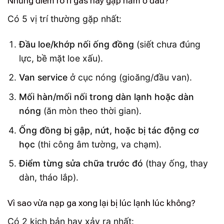
Những điểm rò rỉ gas hay gặp nằm ở đâu?
Có 5 vị trí thường gặp nhất:
Đầu loe/khớp nối ống đồng
(siết chưa đúng
lực, bề mặt loe xấu).
Van service
ở cục nóng (gioăng/đầu van).
Mối hàn/mối nối trong dàn lạnh hoặc dàn
nóng
(ăn mòn theo thời gian).
Ống đồng bị gập, nứt, hoặc bị tác động cơ
học
(thi công âm tường, va chạm).
Điểm từng sửa chữa trước đó
(thay ống, thay
dàn, tháo lắp).
Vì sao vừa nạp ga xong lại bị lúc lạnh lúc không?
Có 2 kịch bản hay xảy ra nhất: