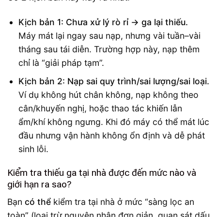
Kịch bản 1: Chưa xử lý rò rỉ → ga lại thiếu.
Máy mát lại ngay sau nạp, nhưng vài tuần–vài
tháng sau tái diễn. Trường hợp này, nạp thêm
chỉ là “giải pháp tạm”.
Kịch bản 2: Nạp sai quy trình/sai lượng/sai loại.
Ví dụ không hút chân không, nạp không theo
cân/khuyến nghị, hoặc thao tác khiến lẫn
ẩm/khí không ngưng. Khi đó máy có thể mát lúc
đầu nhưng vận hành không ổn định và dễ phát
sinh lỗi.
Kiểm tra thiếu ga tại nhà được đến mức nào và
giới hạn ra sao?
Bạn
có thể
kiểm tra tại nhà ở mức “sàng lọc an
toàn” (loại trừ nguyên nhân đơn giản, quan sát dấu