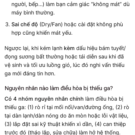
người, bếp…) làm bạn cảm giác “không mát” dù
máy bình thường.
Sai chế độ
(Dry/Fan) hoặc cài đặt không phù
hợp cũng khiến mát yếu.
Ngược lại, khi kém lạnh
kèm
dấu hiệu bám tuyết/
đọng sương bất thường hoặc tái diễn sau khi đã
vệ sinh và tối ưu luồng gió, lúc đó nghi vấn thiếu
ga mới đáng tin hơn.
Nguyên nhân nào làm điều hòa bị thiếu ga?
Có 4 nhóm nguyên nhân chính
làm điều hòa bị
thiếu ga: (1) rò rỉ tại mối nối/van/đường ống, (2) rò
tại dàn lạnh/dàn nóng do ăn mòn hoặc lỗi vật liệu,
(3) lắp đặt sai kỹ thuật khiến xì dần, (4) can thiệp
trước đó (tháo lắp, sửa chữa) làm hở hệ thống.