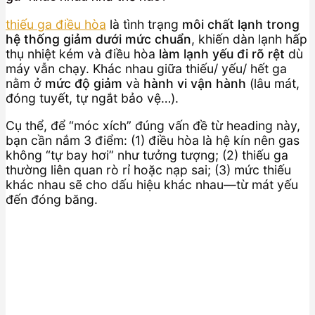
thiếu ga điều hòa
là tình trạng
môi chất lạnh trong
hệ thống giảm dưới mức chuẩn
, khiến dàn lạnh hấp
thụ nhiệt kém và điều hòa
làm lạnh yếu đi rõ rệt
dù
máy vẫn chạy. Khác nhau giữa thiếu/ yếu/ hết ga
nằm ở
mức độ giảm
và
hành vi vận hành
(lâu mát,
đóng tuyết, tự ngắt bảo vệ…).
Cụ thể, để “móc xích” đúng vấn đề từ heading này,
bạn cần nắm 3 điểm: (1) điều hòa là hệ kín nên gas
không “tự bay hơi” như tưởng tượng; (2) thiếu ga
thường liên quan rò rỉ hoặc nạp sai; (3) mức thiếu
khác nhau sẽ cho dấu hiệu khác nhau—từ mát yếu
đến đóng băng.