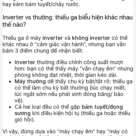
hay kèm bám tuyết/chảy nước.
Inverter vs thường: thiếu ga biểu hiện khác nhau
thế nào?
Thiếu ga ở máy
inverter
và
không inverter
có thể
khác nhau ở “cảm giác vận hành”, nhưng bạn vẫn
bám 3 điểm chung để nhận biết:
Inverter
thường điều chỉnh công suất mượt
hơn: bạn có thể thấy máy “vẫn chạy êm” nhưng
phòng không đạt nhiệt, thời gian kéo dài.
Máy thường
dễ thấy chu kỳ bật/tắt rõ: thiếu ga
có thể làm chu kỳ bất thường (lúc chạy miết,
lúc ngắt sớm nếu phát sinh đóng băng/ bảo
vệ).
Cả hai loại đều có thể gặp
bám tuyết/đọng
sương
khi điều kiện hội tụ (thiếu ga hoặc thiếu
gió hồi).
Vì vậy, đừng dựa vào “máy chạy êm” hay “máy có