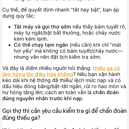
Cụ thể, để quyết định nhanh “tắt hay bật”, bạn áp
dụng quy tắc:
Tắt máy và gọi thợ sớm
nếu thấy bám tuyết rõ,
máy tự ngắt/bật bất thường, hoặc chảy nước
kèm kém lạnh.
Có thể chạy tạm ngắn
(nếu cần) khi chỉ “mát
hơi yếu” mà không có bám tuyết/chảy nước—
nhưng vẫn nên đặt lịch kiểm tra sớm.
Và đây là điểm nhiều người hỏi thẳng:
thiếu ga có
làm hỏng lốc điều hòa không
? Nếu bạn vận hành
kéo dài khi hệ thống đã thiếu/ lệch mức nạp và có
dấu hiệu đóng băng/bật-tắt ngắn, rủi ro hao mòn và
hư hỏng tăng lên; cách an toàn vẫn là
chẩn đoán
đúng nguyên nhân trước khi nạp
.
Gọi thợ thì cần yêu cầu kiểm tra gì để chẩn đoán
đúng thiếu ga?