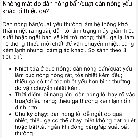
Không mát do dàn nóng bẩn/quạt dàn nóng yếu
khác gì thiếu ga?
Dàn nóng bẩn/quạt yếu thường làm hệ thống
khó
thải nhiệt ra ngoài
, dẫn tới tình trạng máy giảm hiệu
suất hoặc ngắt bảo vệ khi trời nóng; thiếu ga lại làm
hệ thống
thiếu môi chất để vận chuyển nhiệt
, cũng
kém lạnh nhưng “cảm giác khác”. So sánh theo 3
tiêu chí:
Nhiệt tỏa ở cục nóng
: dàn nóng bẩn/quạt yếu
làm cục nóng nóng rát, tỏa nhiệt kém đều;
thiếu ga có thể tỏa nhiệt yếu hơn bình thường
do vận chuyển nhiệt kém.
Thời điểm lỗi nặng lên
: dàn nóng lỗi hay rõ vào
trưa/chiều nắng; thiếu ga thường kém lạnh ổn
định hơn.
Chu kỳ chạy
: dàn nóng lỗi dễ ngắt do quá
nhiệt; thiếu ga có thể chạy miết không đạt nhiệt
hoặc bật/tắt ngắn khi đóng băng/áp suất bất
thường.