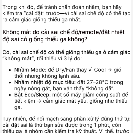
Trong khi đó, để tránh chẩn đoán nhầm, bạn hãy
kiểm tra “cài đặt” trước—vì cài sai chế độ có thể tạo
ra cảm giác giống thiếu ga nhất.
Không mát do cài sai chế độ/remote/đặt nhiệt
độ sai có giống thiếu ga không?
Có, cài sai chế độ có thể giống thiếu ga ở cảm giác
“không mát”
, tối thiểu vì 3 lý do:
Nhầm Mode
: để Dry/Fan thay vì Cool → gió
thổi nhưng không lạnh sâu.
Nhầm nhiệt độ mục tiêu
: đặt 27–28°C trong
ngày nóng gắt, bạn vẫn thấy “không đã”.
Bật Eco/Sleep
: một số máy giảm công suất để
tiết kiệm → cảm giác mát yếu, giống như thiếu
ga.
Tuy nhiên, để nối mạch sang phần xử lý đúng thứ tự:
cài đặt sai là thứ bạn sửa được trong 1 phút, còn
thiếu ga là nhóm cần kiểm tra kỹ thuật. Vì thế, trước