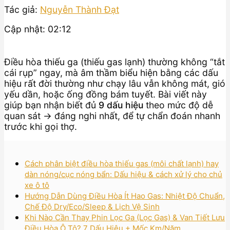
Tác giả:
Nguyễn Thành Đạt
Cập nhật: 02:12
Điều hòa thiếu ga (thiếu gas lạnh) thường không “tắt
cái rụp” ngay, mà âm thầm biểu hiện bằng các dấu
hiệu rất đời thường như chạy lâu vẫn không mát, gió
yếu dần, hoặc ống đồng bám tuyết. Bài viết này
giúp bạn nhận biết đủ
9 dấu hiệu
theo mức độ dễ
quan sát → đáng nghi nhất, để tự chẩn đoán nhanh
trước khi gọi thợ.
Cách phân biệt điều hòa thiếu gas (môi chất lạnh) hay
dàn nóng/cục nóng bẩn: Dấu hiệu & cách xử lý cho chủ
xe ô tô
Hướng Dẫn Dùng Điều Hòa Ít Hao Gas: Nhiệt Độ Chuẩn,
Chế Độ Dry/Eco/Sleep & Lịch Vệ Sinh
Khi Nào Cần Thay Phin Lọc Ga (Lọc Gas) & Van Tiết Lưu
Điều Hòa Ô Tô? 7 Dấu Hiệu + Mốc Km/Năm