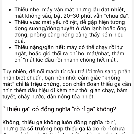
Thiếu nhẹ
: máy vẫn mát nhưng
lâu đạt nhiệt
,
mát không sâu, bật 20–30 phút vẫn “chưa đã”.
Thiếu vừa
: mát yếu rõ rệt, dễ gặp hiện tượng
đọng sương/đóng tuyết
ở dàn lạnh hoặc ống
đồng; phòng càng nóng càng thấy kém hiệu
quả.
Thiếu nặng/gần hết
: máy có thể chạy rồi
tự
ngắt
, hoặc gió thổi ra chỉ hơi mát/nhạt, thậm
chí “mát lúc đầu rồi nhanh chóng hết mát”.
Tuy nhiên, để nối mạch từ câu trả lời trên sang phần
nhận biết chuẩn, bạn nên nhớ:
cảm giác “không
mát” chỉ là triệu chứng
, còn chẩn đoán thiếu ga cần
nhìn thêm dấu hiệu đi kèm như thời gian chạy, bám
tuyết, chảy nước, dàn nóng tỏa nhiệt.
“Thiếu ga” có đồng nghĩa “rò rỉ ga” không?
Không, thiếu ga không luôn đồng nghĩa rò rỉ
,
nhưng
đa số trường hợp thiếu ga là do rò rỉ chưa