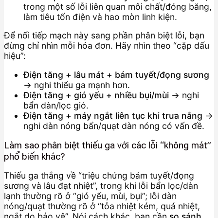
trong một số lỗi liên quan môi chất/đóng băng,
làm tiêu tốn điện và hao mòn linh kiện.
Để nối tiếp mạch này sang phần phân biệt lỗi, bạn
đừng chỉ nhìn mỗi hóa đơn. Hãy nhìn theo “cặp dấu
hiệu”:
Điện tăng + lâu mát + bám tuyết/đọng sương
→ nghi thiếu ga mạnh hơn.
Điện tăng + gió yếu + nhiều bụi/mùi
→ nghi
bẩn dàn/lọc gió.
Điện tăng + máy ngắt liên tục khi trưa nắng
→
nghi dàn nóng bẩn/quạt dàn nóng có vấn đề.
Làm sao phân biệt thiếu ga với các lỗi “không mát”
phổ biến khác?
Thiếu ga thắng về “triệu chứng bám tuyết/đọng
sương và lâu đạt nhiệt”, trong khi lỗi bẩn lọc/dàn
lạnh thường rõ ở “gió yếu, mùi, bụi”; lỗi dàn
nóng/quạt thường rõ ở “tỏa nhiệt kém, quá nhiệt,
ngắt do bảo vệ”. Nói cách khác, bạn cần
so sánh