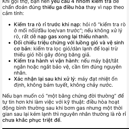
Khi gọi thợ, bạn nên
yêu cầu 4 nhóm kiểm tra
để
chẩn đoán đúng
thiếu ga điều hòa
thay vì nạp theo
cảm tính:
Kiểm tra rò rỉ trước khi nạp
: hỏi rõ “kiểm tra rò
ở mối nối/đầu loe/van trước”; nếu không xử lý
rò, rất dễ
nạp gas xong lại thiếu nhanh
.
Đối chiếu triệu chứng với luồng gió và vệ sinh
cơ bản
: kiểm tra lọc gió/dàn lạnh để loại trừ
thiếu gió hồi gây đóng băng giả.
Kiểm tra hành vi vận hành
: nếu máy bật/tắt
ngắn hoặc ngắt bảo vệ, cần tìm đúng nguyên
nhân.
Xác nhận lại sau khi xử lý
: máy đạt nhiệt ổn
định, không bám tuyết, không chảy nước.
Nếu bạn muốn có “một bằng chứng đời thường” để
tự tin hơn khi làm việc với kỹ thuật: điều hòa hoạt
động bình thường sau khi bơm gas nhưng một thời
gian sau lại kém lạnh thì nguyên nhân thường là
rò rỉ
chưa khắc phục triệt để
.