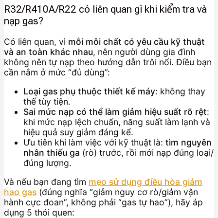
R32/R410A/R22 có liên quan gì khi kiểm tra và
nạp gas?
Có liên quan, vì
mỗi môi chất có yêu cầu kỹ thuật
và an toàn khác nhau
, nên người dùng gia đình
không nên tự nạp theo hướng dẫn trôi nổi. Điều bạn
cần nắm ở mức “đủ dùng”:
Loại gas phụ thuộc thiết kế máy
: không thay
thế tùy tiện.
Sai mức nạp có thể làm giảm hiệu suất rõ rệt
:
khi mức nạp lệch chuẩn, năng suất làm lạnh và
hiệu quả suy giảm đáng kể.
Ưu tiên khi làm việc với kỹ thuật là:
tìm nguyên
nhân thiếu ga
(rò) trước, rồi mới nạp đúng loại/
đúng lượng.
Và nếu bạn đang tìm
mẹo sử dụng điều hòa giảm
hao gas
(đúng nghĩa “giảm nguy cơ rò/giảm vận
hành cực đoan”, không phải “gas tự hao”), hãy áp
dụng 5 thói quen: