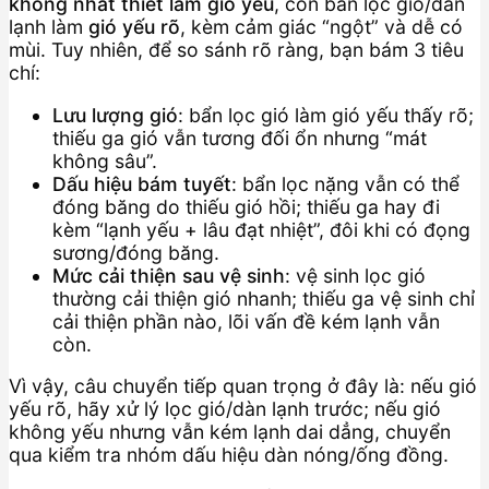
không nhất thiết làm gió yếu
, còn bẩn lọc gió/dàn
lạnh làm
gió yếu rõ
, kèm cảm giác “ngột” và dễ có
mùi. Tuy nhiên, để so sánh rõ ràng, bạn bám 3 tiêu
chí:
Lưu lượng gió
: bẩn lọc gió làm gió yếu thấy rõ;
thiếu ga gió vẫn tương đối ổn nhưng “mát
không sâu”.
Dấu hiệu bám tuyết
: bẩn lọc nặng vẫn có thể
đóng băng do thiếu gió hồi; thiếu ga hay đi
kèm “lạnh yếu + lâu đạt nhiệt”, đôi khi có đọng
sương/đóng băng.
Mức cải thiện sau vệ sinh
: vệ sinh lọc gió
thường cải thiện gió nhanh; thiếu ga vệ sinh chỉ
cải thiện phần nào, lõi vấn đề kém lạnh vẫn
còn.
Vì vậy, câu chuyển tiếp quan trọng ở đây là: nếu gió
yếu rõ, hãy xử lý lọc gió/dàn lạnh trước; nếu gió
không yếu nhưng vẫn kém lạnh dai dẳng, chuyển
qua kiểm tra nhóm dấu hiệu dàn nóng/ống đồng.