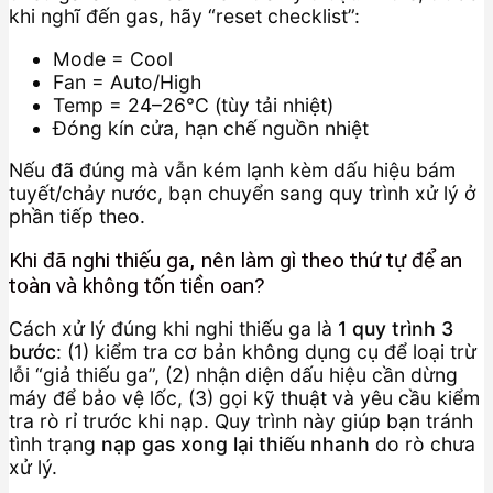
khi nghĩ đến gas, hãy “reset checklist”:
Mode = Cool
Fan = Auto/High
Temp = 24–26°C (tùy tải nhiệt)
Đóng kín cửa, hạn chế nguồn nhiệt
Nếu đã đúng mà vẫn kém lạnh kèm dấu hiệu bám
tuyết/chảy nước, bạn chuyển sang quy trình xử lý ở
phần tiếp theo.
Khi đã nghi thiếu ga, nên làm gì theo thứ tự để an
toàn và không tốn tiền oan?
Cách xử lý đúng khi nghi thiếu ga là
1 quy trình 3
bước
: (1) kiểm tra cơ bản không dụng cụ để loại trừ
lỗi “giả thiếu ga”, (2) nhận diện dấu hiệu cần dừng
máy để bảo vệ lốc, (3) gọi kỹ thuật và yêu cầu kiểm
tra rò rỉ trước khi nạp. Quy trình này giúp bạn tránh
tình trạng
nạp gas xong lại thiếu nhanh
do rò chưa
xử lý.