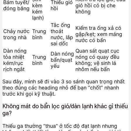
Bám tuyết/
Thiếu gió
kèm
gió hồi có bị che
đóng băng
hồi
kém
không
lạnh)
Tắc ống
Kiểm tra ống xả có
Chảy nước
Trung
thoát
gập/kẹt; xem máng
trong nhà
bình
nước, lắp
nước có bẩn
sai dốc
Dàn nóng
Quan sát quạt cục
Dàn nóng
tỏa nhiệt
Trung
nóng có quay đều
bẩn/quạt
kém/rục
bình
không; vệ sinh lá
yếu
rịch ngắt
nhôm nếu bẩn
Sau đây, mình sẽ đi vào 3 so sánh quan trọng nhất
theo đúng các heading nhỏ để bạn “chốt” nhanh
trước khi gọi kỹ thuật.
Không mát do bẩn lọc gió/dàn lạnh khác gì thiếu
ga?
Thiếu ga thường “thua” ở tốc độ đạt lạnh nhưng