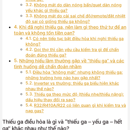
Không mát do dàn nóng bẩn/quạt dàn nóng
yếu khác gì thiếu ga?
Không mát do cài sai chế độ/remote/đặt nhiệt
độ sai có giống thiếu ga không?
Khi đã nghi thiếu ga, nên làm gì theo thứ tự để an
toàn và không tốn tiền oan?
Có nên tiếp tục bật điều hòa khi nghi thiếu ga
không?
Gọi thợ thì cần yêu cầu kiểm tra gì để chẩn
đoán đúng thiếu ga?
Những hiểu lầm thường gặp về “thiếu ga” và các
tình huống dễ chẩn đoán nhầm
Điều hòa “không mát” nhưng không thiếu ga:
những trường hợp nào hay gặp nhất?
Inverter vs thường: thiếu ga biểu hiện khác
nhau thế nào?
Thiếu ga theo mức độ (thiếu nhẹ/thiếu nặng):
dấu hiệu thay đổi ra sao?
R32/R410A/R22 có liên quan gì khi kiểm tra và
nạp gas?
Thiếu ga điều hòa là gì và “thiếu ga – yếu ga – hết
ga” khác nhau như thế nào?