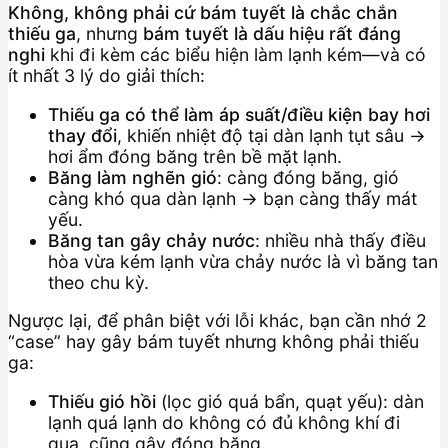
Không, không phải cứ bám tuyết là chắc chắn
thiếu ga
, nhưng
bám tuyết là dấu hiệu rất đáng
nghi
khi đi kèm các biểu hiện làm lạnh kém—và có
ít nhất 3 lý do giải thích:
Thiếu ga có thể làm áp suất/điều kiện bay hơi
thay đổi
, khiến nhiệt độ tại dàn lạnh tụt sâu →
hơi ẩm đóng băng trên bề mặt lạnh.
Băng làm nghẽn gió
: càng đóng băng, gió
càng khó qua dàn lạnh → bạn càng thấy mát
yếu.
Băng tan gây chảy nước
: nhiều nhà thấy điều
hòa vừa kém lạnh vừa chảy nước là vì băng tan
theo chu kỳ.
Ngược lại, để phân biệt với lỗi khác, bạn cần nhớ 2
“case” hay gây bám tuyết nhưng không phải thiếu
ga:
Thiếu gió hồi
(lọc gió quá bẩn, quạt yếu): dàn
lạnh quá lạnh do không có đủ không khí đi
qua, cũng gây đóng băng.