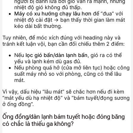
người bị đánh lừa bởi gió vẫn ra mạnh, nhưng
nhiệt độ gió không đủ thấp.
Máy có xu hướng chạy lâu hơn
để “đua” với
nhiệt độ cài đặt → bạn thấy thời gian làm mát
kéo dài bất thường.
Tuy nhiên, để móc xích đúng với heading này và
tránh kết luận vội, bạn cần đối chiếu thêm 2 điểm:
Nếu
lọc gió bẩn/dàn lạnh bẩn
, gió ra có thể
yếu và lạnh kém dù gas đủ.
Nếu phòng quá hở (cửa mở liên tục) hoặc công
suất máy nhỏ so với phòng, cũng có thể lâu
mát.
Vì vậy, dấu hiệu “lâu mát” sẽ chắc hơn nếu đi kèm
“mát yếu dù hạ nhiệt độ” và “bám tuyết/đọng sương
ở ống đồng”.
Ống đồng/dàn lạnh bám tuyết hoặc đóng băng
có chắc là thiếu ga không?