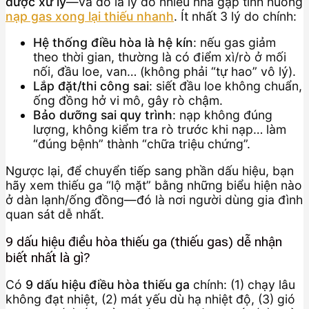
được xử lý
—và đó là lý do nhiều nhà gặp tình huống
nạp gas xong lại thiếu nhanh
. Ít nhất 3 lý do chính:
Hệ thống điều hòa là hệ kín
: nếu gas giảm
theo thời gian, thường là có điểm xì/rò ở mối
nối, đầu loe, van… (không phải “tự hao” vô lý).
Lắp đặt/thi công sai
: siết đầu loe không chuẩn,
ống đồng hở vi mô, gây rò chậm.
Bảo dưỡng sai quy trình
: nạp không đúng
lượng, không kiểm tra rò trước khi nạp… làm
“đúng bệnh” thành “chữa triệu chứng”.
Ngược lại, để chuyển tiếp sang phần dấu hiệu, bạn
hãy xem thiếu ga “lộ mặt” bằng những biểu hiện nào
ở dàn lạnh/ống đồng—đó là nơi người dùng gia đình
quan sát dễ nhất.
9 dấu hiệu điều hòa thiếu ga (thiếu gas) dễ nhận
biết nhất là gì?
Có
9 dấu hiệu điều hòa thiếu ga
chính: (1) chạy lâu
không đạt nhiệt, (2) mát yếu dù hạ nhiệt độ, (3) gió