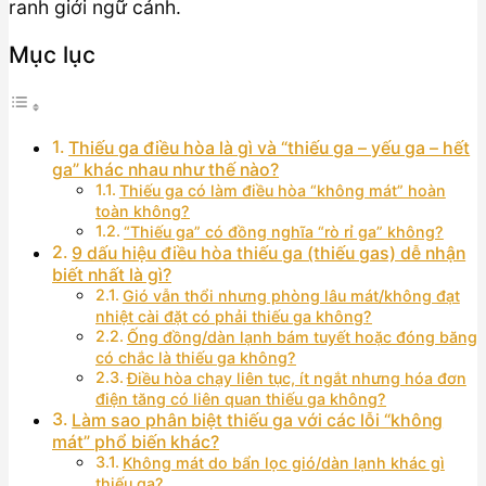
ranh giới ngữ cảnh.
Mục lục
Thiếu ga điều hòa là gì và “thiếu ga – yếu ga – hết
ga” khác nhau như thế nào?
Thiếu ga có làm điều hòa “không mát” hoàn
toàn không?
“Thiếu ga” có đồng nghĩa “rò rỉ ga” không?
9 dấu hiệu điều hòa thiếu ga (thiếu gas) dễ nhận
biết nhất là gì?
Gió vẫn thổi nhưng phòng lâu mát/không đạt
nhiệt cài đặt có phải thiếu ga không?
Ống đồng/dàn lạnh bám tuyết hoặc đóng băng
có chắc là thiếu ga không?
Điều hòa chạy liên tục, ít ngắt nhưng hóa đơn
điện tăng có liên quan thiếu ga không?
Làm sao phân biệt thiếu ga với các lỗi “không
mát” phổ biến khác?
Không mát do bẩn lọc gió/dàn lạnh khác gì
thiếu ga?