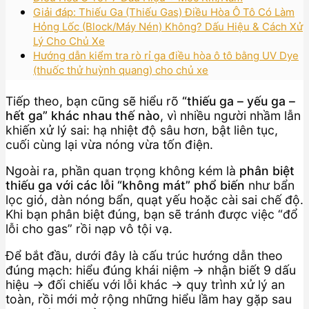
Giải đáp: Thiếu Ga (Thiếu Gas) Điều Hòa Ô Tô Có Làm
Hỏng Lốc (Block/Máy Nén) Không? Dấu Hiệu & Cách Xử
Lý Cho Chủ Xe
Hướng dẫn kiểm tra rò rỉ ga điều hòa ô tô bằng UV Dye
(thuốc thử huỳnh quang) cho chủ xe
Tiếp theo, bạn cũng sẽ hiểu rõ
“thiếu ga – yếu ga –
hết ga” khác nhau thế nào
, vì nhiều người nhầm lẫn
khiến xử lý sai: hạ nhiệt độ sâu hơn, bật liên tục,
cuối cùng lại vừa nóng vừa tốn điện.
Ngoài ra, phần quan trọng không kém là
phân biệt
thiếu ga với các lỗi “không mát” phổ biến
như bẩn
lọc gió, dàn nóng bẩn, quạt yếu hoặc cài sai chế độ.
Khi bạn phân biệt đúng, bạn sẽ tránh được việc “đổ
lỗi cho gas” rồi nạp vô tội vạ.
Để bắt đầu, dưới đây là cấu trúc hướng dẫn theo
đúng mạch: hiểu đúng khái niệm → nhận biết 9 dấu
hiệu → đối chiếu với lỗi khác → quy trình xử lý an
toàn, rồi mới mở rộng những hiểu lầm hay gặp sau