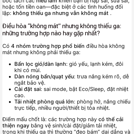
bóc tách các
hiểu lầm
khiến bạn bị nạp sai, sửa sai,
hoặc tốn tiền oan—đặc biệt ở các tình huống đối
lập:
không thiếu ga nhưng vẫn không mát
.
Điều hòa “không mát” nhưng không thiếu ga:
những trường hợp nào hay gặp nhất?
Có
4 nhóm trường hợp phổ biến
điều hòa không
mát nhưng không phải thiếu ga:
Bẩn lọc gió/dàn lạnh
: gió yếu, lạnh kém, đôi
khi có mùi.
Dàn nóng bẩn/quạt yếu
: trưa nắng kém rõ, dễ
ngắt bảo vệ.
Cài đặt sai
: sai mode, bật Eco/Sleep, đặt nhiệt
cao.
Tải nhiệt phòng quá lớn
: phòng hở, nắng chiếu
trực tiếp, nhiều người/thiết bị tỏa nhiệt.
Điểm mấu chốt là: các trường hợp này
có thể cải
thiện ngay
bằng vệ sinh/cài đặt/giảm tải nhiệt,
trong khi thiếu ga thì thường “đeo bám” dai dẳng và