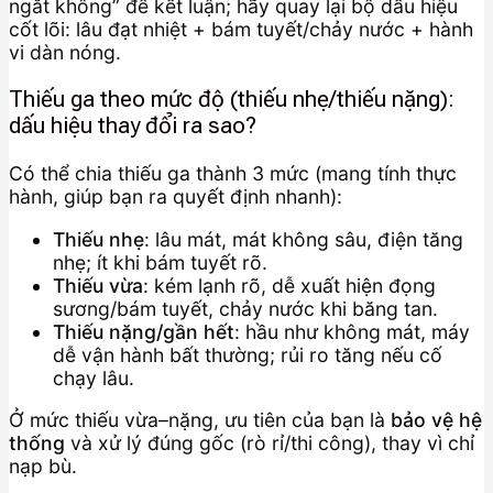
ngắt không” để kết luận; hãy quay lại bộ dấu hiệu
cốt lõi: lâu đạt nhiệt + bám tuyết/chảy nước + hành
vi dàn nóng.
Thiếu ga theo mức độ (thiếu nhẹ/thiếu nặng):
dấu hiệu thay đổi ra sao?
Có thể chia thiếu ga thành 3 mức (mang tính thực
hành, giúp bạn ra quyết định nhanh):
Thiếu nhẹ
: lâu mát, mát không sâu, điện tăng
nhẹ; ít khi bám tuyết rõ.
Thiếu vừa
: kém lạnh rõ, dễ xuất hiện đọng
sương/bám tuyết, chảy nước khi băng tan.
Thiếu nặng/gần hết
: hầu như không mát, máy
dễ vận hành bất thường; rủi ro tăng nếu cố
chạy lâu.
Ở mức thiếu vừa–nặng, ưu tiên của bạn là
bảo vệ hệ
thống
và xử lý đúng gốc (rò rỉ/thi công), thay vì chỉ
nạp bù.