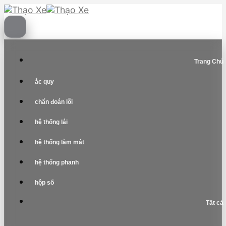
Skip
to
content
Trang Chủ
ắc quy
chẩn đoán lỗi
hệ thống lái
hệ thống làm mát
hệ thống phanh
hộp số
Tất cả