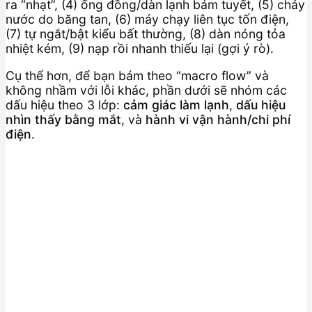
ra “nhạt”, (4) ống đồng/dàn lạnh bám tuyết, (5) chảy
nước do băng tan, (6) máy chạy liên tục tốn điện,
(7) tự ngắt/bật kiểu bất thường, (8) dàn nóng tỏa
nhiệt kém, (9) nạp rồi nhanh thiếu lại (gợi ý rò).
Cụ thể hơn, để bạn bám theo “macro flow” và
không nhầm với lỗi khác, phần dưới sẽ nhóm các
dấu hiệu theo 3 lớp:
cảm giác làm lạnh
,
dấu hiệu
nhìn thấy bằng mắt
, và
hành vi vận hành/chi phí
điện
.