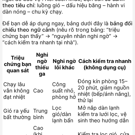
theo tiêu chí
: luồng gió – dấu hiệu băng – hành vi
dàn nóng – chu kỳ chạy.
Để bạn dễ áp dụng ngay, bảng dưới đây là
bảng đối
chiếu theo ngữ cảnh
(nêu rõ trong bảng: “triệu
chứng bạn thấy” → “nguyên nhân nghi ngờ” →
“cách kiểm tra nhanh tại nhà”).
Nghi
Triệu
ngờ
Nghi ngờ
Cách kiểm tra nhanh
chứng bạn
thiếu
lỗi khác
(không dụng cụ)
quan sát
ga
Đóng kín phòng 15–
Chạy lâu
Công
20 phút, giảm nguồn
vẫn không
Cao
suất nhỏ,
nhiệt (bếp/ánh nắng),
đạt nhiệt
phòng hở
thử lại
Lọc
Mở nắp dàn lạnh
Gió ra yếu
Trung
gió/dàn
kiểm tra lưới lọc, vệ
bất thường
bình
lạnh bẩn
sinh theo hướng dẫn
Cao
(khi
Kiểm tra lọc gió, cửa