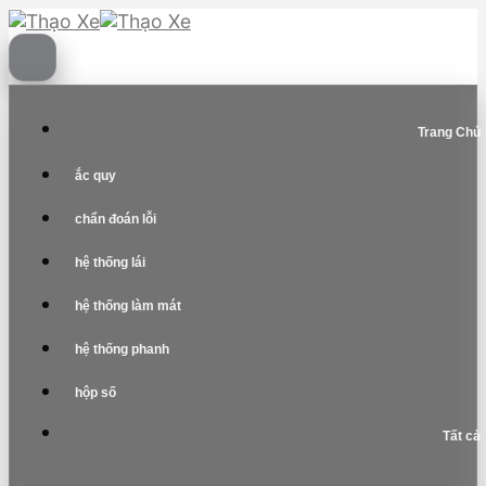
Skip
to
content
Trang Chủ
ắc quy
chẩn đoán lỗi
hệ thống lái
hệ thống làm mát
hệ thống phanh
hộp số
Tất cả