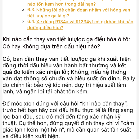
nào tốn kém hơn trong dài hạn?
Những lỗi dễ chẩn đoán nhầm với hỏng van
tiết lưu/lọc ga là gì?
Xe dùng R134a và R1234yf có gì khác khi bảo
dưỡng điều hòa?
Khi nào cần thay van tiết lưu/lọc ga điều hòa ô tô:
Có hay Không dựa trên dấu hiệu nào?
Có, bạn cần thay van tiết lưu/lọc ga khi xuất hiện
đồng thời dấu hiệu vận hành bất thường và kết
quả đo kiểm xác nhận lỗi; Không, nếu hệ thống
vẫn đạt thông số chuẩn và hiệu suất ổn định.
Ba lý
do chính là: bảo vệ lốc nén, duy trì hiệu suất làm
lạnh, và ngăn lỗi tái phát tốn kém.
Để móc xích đúng với câu hỏi “khi nào cần thay”,
trước hết bạn hãy coi dấu hiệu thực tế là tầng sàng
lọc ban đầu, sau đó mới đến tầng xác nhận kỹ
thuật. Cụ thể hơn, đừng quyết định thay chỉ vì “cảm
giác lạnh kém một hôm”, mà cần quan sát tần suất
và điều kiện xuất hiện.