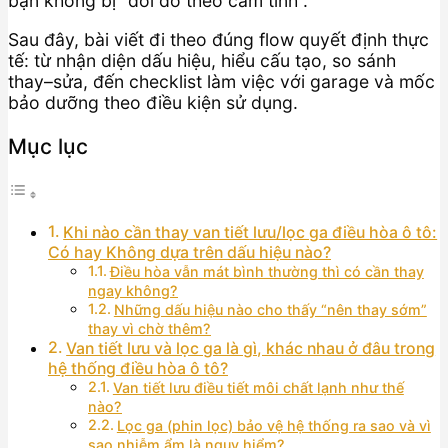
bạn không bị “đổi đồ theo cảm tính”.
Sau đây, bài viết đi theo đúng flow quyết định thực
tế: từ nhận diện dấu hiệu, hiểu cấu tạo, so sánh
thay–sửa, đến checklist làm việc với garage và mốc
bảo dưỡng theo điều kiện sử dụng.
Mục lục
Khi nào cần thay van tiết lưu/lọc ga điều hòa ô tô:
Có hay Không dựa trên dấu hiệu nào?
Điều hòa vẫn mát bình thường thì có cần thay
ngay không?
Những dấu hiệu nào cho thấy “nên thay sớm”
thay vì chờ thêm?
Van tiết lưu và lọc ga là gì, khác nhau ở đâu trong
hệ thống điều hòa ô tô?
Van tiết lưu điều tiết môi chất lạnh như thế
nào?
Lọc ga (phin lọc) bảo vệ hệ thống ra sao và vì
sao nhiễm ẩm là nguy hiểm?