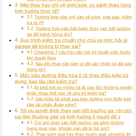
Nên thay hay chỉ vệ sinh/sửa: so sánh theo từng
tình huống thực tế?
Trường hợp nào chỉ cần vệ sinh, nạp gas, kiểm
tra rò rỉ?
Trường hợp nào bắt buộc thay van tiết lưu/lọc
ga để tránh hỏng lốc?
Quy trình kiểm tra chuẩn cho chủ xe mới: hỏi gì
garage để không bị thay sai?
Checklist 7 câu hỏi cần hỏi kỹ thuật viên trước
khi duyệt thay
Sau khi thay cần làm gì để xác nhận xe đã sửa
đúng lỗi?
Mốc bảo dưỡng điều hòa ô tô theo điều kiện sử
dụng: bao lâu nên kiểm tra?
Đi phố kẹt xe nhiều và đi cao tốc thường xuyên
khác nhau thế nào về chu kỳ kiểm tra?
Dấu hiệu tái phát sau bảo dưỡng cho thấy bạn
cần tái chẩn đoán sớm?
Tối ưu quyết định thay van tiết lưu/lọc ga: chi phí,
sai lầm thường gặp và tình huống ít người để ý
Chi phí thay van tiết lưu/lọc ga gồm những
hạng mục nào, khoản nào dễ bị bỏ sót?
Thay sớm quá hay thay muộn quá: phương án