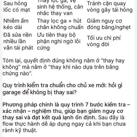
Thay lọc ga, vệ
Sau hỏng
Tránh cặn quay
sinh hệ thống, cân
lốc có mạt
vòng gây tái hỏng
nhắc thay van
Nhiễm ẩm
Thay lọc ga + hút
Giảm nguy cơ
kéo dài
chân không chuẩn
đóng băng/nghẹt
Đã sửa nền
Ưu tiên thay bộ
Tối ưu chi phí
nhiều lần
phận nghi ngờ lỗi
vòng đời
vẫn tái phát
cứng
Tóm lại, quyết định đúng không nằm ở “thay hay
không” mà nằm ở “thay khi nào dựa trên bằng
chứng nào”.
Quy trình kiểm tra chuẩn cho chủ xe mới: hỏi gì
garage để không bị thay sai?
Phương pháp chính là quy trình 7 bước kiểm tra –
xác nhận – nghiệm thu, giúp bạn giảm nguy cơ
thay sai và đạt kết quả lạnh ổn định.
Sau đây là
flow thực hành dễ áp dụng ngay cả khi bạn chưa
rành kỹ thuật.