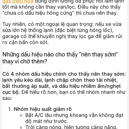
gas điều hòa
đúng định lượng đã phục hồi làm lạnh
tốt mà không cần thay van/lọc. Điều này cho thấy
“chưa có dấu hiệu hỏng cứng” thì chưa nên thay.
Tuy nhiên, có một ngoại lệ quan trọng: nếu xe vừa
sửa lớn hệ thống lạnh (đặc biệt từng hỏng lốc),
garage có thể khuyến nghị thay lọc ga để giảm rủi
ro cặn bẩn còn sót.
Những dấu hiệu nào cho thấy “nên thay sớm”
thay vì chờ thêm?
Có 4 nhóm dấu hiệu chính cho thấy nên thay sớm:
lạnh yếu kéo dài, lạnh chập chờn theo tải nhiệt,
bất thường áp suất, và dấu hiệu nhiễm ẩm/nghẹt
cục bộ.
Để hiểu rõ hơn, bạn có thể nhóm nhanh như
sau:
Nhóm hiệu suất giảm rõ
Bật A/C lâu nhưng khoang vẫn không đạt
độ mát như trước.
Trời càng nóng, hiện tượng càng nặng.