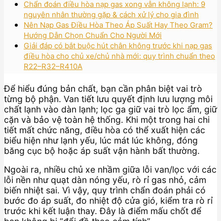
Chẩn đoán điều hòa nạp gas xong vẫn không lạnh: 9
nguyên nhân thường gặp & cách xử lý cho gia đình
Nên Nạp Gas Điều Hòa Theo Áp Suất Hay Theo Gram?
Hướng Dẫn Chọn Chuẩn Cho Người Mới
Giải đáp có bắt buộc hút chân không trước khi nạp gas
điều hòa cho chủ xe/chủ nhà mới: quy trình chuẩn theo
R22–R32–R410A
Để hiểu đúng bản chất, bạn cần phân biệt vai trò
từng bộ phận. Van tiết lưu quyết định lưu lượng môi
chất lạnh vào dàn lạnh; lọc ga giữ vai trò lọc ẩm, giữ
cặn và bảo vệ toàn hệ thống. Khi một trong hai chi
tiết mất chức năng, điều hòa có thể xuất hiện các
biểu hiện như lạnh yếu, lúc mát lúc không, đóng
băng cục bộ hoặc áp suất vận hành bất thường.
Ngoài ra, nhiều chủ xe nhầm giữa lỗi van/lọc với các
lỗi nền như quạt dàn nóng yếu, rò rỉ gas nhỏ, cảm
biến nhiệt sai. Vì vậy, quy trình chẩn đoán phải có
bước đo áp suất, đo nhiệt độ cửa gió, kiểm tra rò rỉ
trước khi kết luận thay. Đây là điểm mấu chốt để