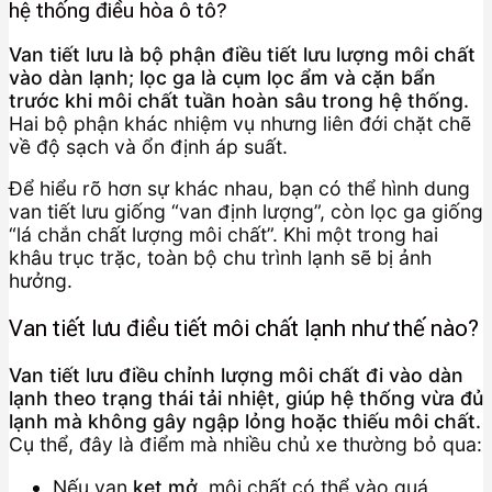
hệ thống điều hòa ô tô?
Van tiết lưu là bộ phận điều tiết lưu lượng môi chất
vào dàn lạnh; lọc ga là cụm lọc ẩm và cặn bẩn
trước khi môi chất tuần hoàn sâu trong hệ thống.
Hai bộ phận khác nhiệm vụ nhưng liên đới chặt chẽ
về độ sạch và ổn định áp suất.
Để hiểu rõ hơn sự khác nhau, bạn có thể hình dung
van tiết lưu giống “van định lượng”, còn lọc ga giống
“lá chắn chất lượng môi chất”. Khi một trong hai
khâu trục trặc, toàn bộ chu trình lạnh sẽ bị ảnh
hưởng.
Van tiết lưu điều tiết môi chất lạnh như thế nào?
Van tiết lưu điều chỉnh lượng môi chất đi vào dàn
lạnh theo trạng thái tải nhiệt, giúp hệ thống vừa đủ
lạnh mà không gây ngập lỏng hoặc thiếu môi chất.
Cụ thể, đây là điểm mà nhiều chủ xe thường bỏ qua:
Nếu van
kẹt mở
, môi chất có thể vào quá