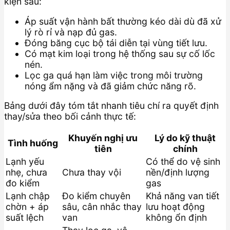
kiện sau:
Áp suất vận hành bất thường kéo dài dù đã xử
lý rò rỉ và nạp đủ gas.
Đóng băng cục bộ tái diễn tại vùng tiết lưu.
Có mạt kim loại trong hệ thống sau sự cố lốc
nén.
Lọc ga quá hạn làm việc trong môi trường
nóng ẩm nặng và đã giảm chức năng rõ.
Bảng dưới đây tóm tắt nhanh tiêu chí ra quyết định
thay/sửa theo bối cảnh thực tế:
Khuyến nghị ưu
Lý do kỹ thuật
Tình huống
tiên
chính
Lạnh yếu
Có thể do vệ sinh
nhẹ, chưa
Chưa thay vội
nền/định lượng
đo kiểm
gas
Lạnh chập
Đo kiểm chuyên
Khả năng van tiết
chờn + áp
sâu, cân nhắc thay
lưu hoạt động
suất lệch
van
không ổn định