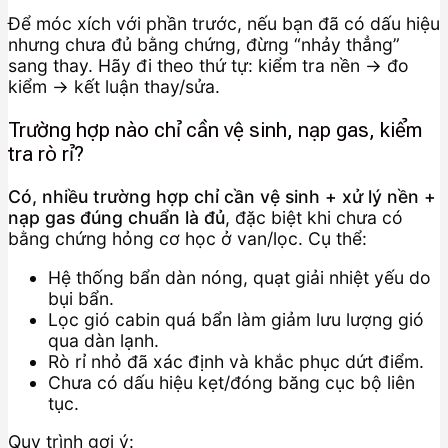
Để móc xích với phần trước, nếu bạn đã có dấu hiệu
nhưng chưa đủ bằng chứng, đừng “nhảy thẳng”
sang thay. Hãy đi theo thứ tự: kiểm tra nền → đo
kiểm → kết luận thay/sửa.
Trường hợp nào chỉ cần vệ sinh, nạp gas, kiểm
tra rò rỉ?
Có, nhiều trường hợp chỉ cần vệ sinh + xử lý nền +
nạp gas đúng chuẩn là đủ
, đặc biệt khi chưa có
bằng chứng hỏng cơ học ở van/lọc. Cụ thể:
Hệ thống bẩn dàn nóng, quạt giải nhiệt yếu do
bụi bẩn.
Lọc gió cabin quá bẩn làm giảm lưu lượng gió
qua dàn lạnh.
Rò rỉ nhỏ đã xác định và khắc phục dứt điểm.
Chưa có dấu hiệu kẹt/đóng băng cục bộ liên
tục.
Quy trình gợi ý: