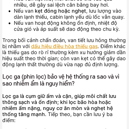
nhiều, dễ gây sai lệch cân bằng bay hơi.
Nếu van
kẹt đóng hoặc nghẹt
, lưu lượng vào
dàn lạnh thiếu, cabin lạnh yếu dù lốc vẫn quay.
Nếu van hoạt động không ổn định, nhiệt độ
cửa gió và áp suất sẽ dao động theo chu kỳ.
Trong bối cảnh chẩn đoán, van tiết lưu hỏng thường
bị nhầm với
dấu hiệu điều hòa thiếu gas
. Điểm khác
là thiếu gas do rò rỉ thường kèm xu hướng giảm dần
hiệu suất theo thời gian; còn van kẹt có thể gây dao
động lạnh thất thường dù vừa nạp đủ định lượng.
Lọc ga (phin lọc) bảo vệ hệ thống ra sao và vì
sao nhiễm ẩm là nguy hiểm?
Lọc ga là cụm giữ ẩm và cặn, giúp môi chất lưu
thông sạch và ổn định; khi lọc bão hòa hoặc
nhiễm ẩm nặng, nguy cơ ăn mòn và nghẹt hệ
thống tăng mạnh.
Tiếp theo, bạn cần lưu ý ba
điểm: