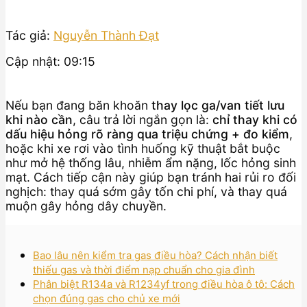
Tác giả:
Nguyễn Thành Đạt
Cập nhật: 09:15
Nếu bạn đang băn khoăn
thay lọc ga/van tiết lưu
khi nào cần
, câu trả lời ngắn gọn là:
chỉ thay khi có
dấu hiệu hỏng rõ ràng qua triệu chứng + đo kiểm
,
hoặc khi xe rơi vào tình huống kỹ thuật bắt buộc
như mở hệ thống lâu, nhiễm ẩm nặng, lốc hỏng sinh
mạt. Cách tiếp cận này giúp bạn tránh hai rủi ro đối
nghịch: thay quá sớm gây tốn chi phí, và thay quá
muộn gây hỏng dây chuyền.
Bao lâu nên kiểm tra gas điều hòa? Cách nhận biết
thiếu gas và thời điểm nạp chuẩn cho gia đình
Phân biệt R134a và R1234yf trong điều hòa ô tô: Cách
chọn đúng gas cho chủ xe mới