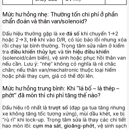
Mức hư hỏng nhẹ: Thường tốn chi phí ở phần
chẩn đoán và thân van/solenoid?
Dấu hiệu thường gặp là xe
đá số
khi chuyển 1→2
hoặc 2→3,
trễ
khi vào D/R, có lúc báo lỗi nhưng xóa
rồi chạy lại bình thường. Trọng tâm sửa nằm ở kiểm
tra
điều khiển thủy lực
và
tín hiệu điều khiển
(solenoid/cảm biến), vệ sinh hoặc phục hồi thân van
nếu cần. Lưu ý: “nhẹ” không có nghĩa là rẻ chắc
chắn; nếu thân van/mechatronic thuộc loại hiếm
hoặc phải thay cụm, giá có thể đội lên.
Mức hư hỏng trung bình: Khi “lá bố – lá thép –
phớt” đã mòn thì chi phí tăng thế nào?
Dấu hiệu rõ nhất là
trượt số
(đạp ga tua tăng nhưng
xe không tăng tốc tương xứng), mùi dầu khét, xe bị
“rù rì” khi lock-up. Trọng tâm sửa là thay các chi tiết
hao mòn lõi:
cụm ma sát
,
gioăng-phớt
, vệ sinh sạch