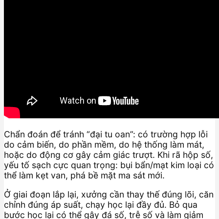
Chẩn đoán để tránh “đại tu oan”: có trường hợp lỗi
do cảm biến, do phần mềm, do hệ thống làm mát,
hoặc do động cơ gây cảm giác trượt. Khi rã hộp số,
yếu tố sạch cực quan trọng: bụi bẩn/mạt kim loại có
thể làm kẹt van, phá bề mặt ma sát mới.
Ở giai đoạn lắp lại, xưởng cần thay thế đúng lõi, căn
chỉnh đúng áp suất, chạy học lại đầy đủ. Bỏ qua
bước học lại có thể gây đá số, trễ số và làm giảm