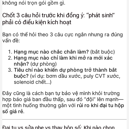
không nói trọn gói gồm gì.
Chốt 3 câu hỏi trước khi đồng ý: “phát sinh”
phải có điều kiện kích hoạt
Bạn có thể hỏi theo 3 câu cực ngắn nhưng ra đúng
vấn đề:
Hạng mục nào chắc chắn làm?
(bắt buộc)
Hạng mục nào chỉ làm khi mở ra mới xác
nhận?
(dự phòng)
Tiêu chí nào khiến dự phòng trở thành bắt
buộc?
(ví dụ: bơm dầu xước, puly CVT xước,
solenoid chết…)
Đây cũng là cách bạn tự bảo vệ mình khỏi trường
hợp báo giá ban đầu thấp, sau đó “đội” lên mạnh—
một tình huống thường gắn với
rủi ro khi đại tu hộp
số giá rẻ
.
Đại tu vs sửa nhẹ vs thay hộp số: Khi nào chọn