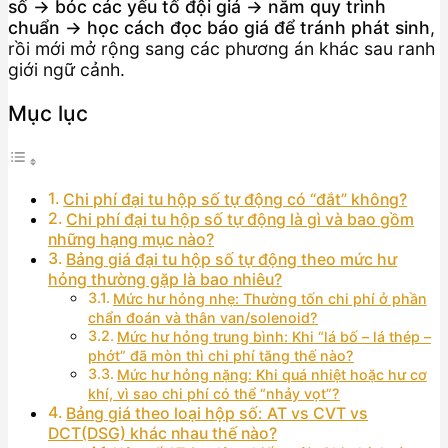
số → bóc các yếu tố đội giá → nắm quy trình
chuẩn → học cách đọc báo giá để tránh phát sinh
,
rồi mới mở rộng sang các phương án khác sau ranh
giới ngữ cảnh.
Mục lục
Chi phí đại tu hộp số tự động có “đắt” không?
Chi phí đại tu hộp số tự động là gì và bao gồm
những hạng mục nào?
Bảng giá đại tu hộp số tự động theo mức hư
hỏng thường gặp là bao nhiêu?
Mức hư hỏng nhẹ: Thường tốn chi phí ở phần
chẩn đoán và thân van/solenoid?
Mức hư hỏng trung bình: Khi “lá bố – lá thép –
phớt” đã mòn thì chi phí tăng thế nào?
Mức hư hỏng nặng: Khi quá nhiệt hoặc hư cơ
khí, vì sao chi phí có thể “nhảy vọt”?
Bảng giá theo loại hộp số: AT vs CVT vs
DCT(DSG) khác nhau thế nào?