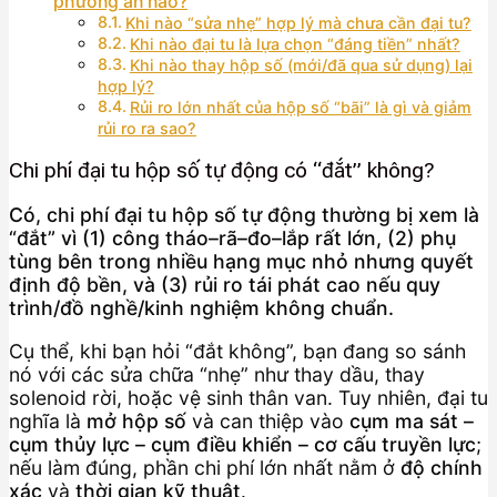
phương án nào?
Khi nào “sửa nhẹ” hợp lý mà chưa cần đại tu?
Khi nào đại tu là lựa chọn “đáng tiền” nhất?
Khi nào thay hộp số (mới/đã qua sử dụng) lại
hợp lý?
Rủi ro lớn nhất của hộp số “bãi” là gì và giảm
rủi ro ra sao?
Chi phí đại tu hộp số tự động có “đắt” không?
Có, chi phí đại tu hộp số tự động thường bị xem là
“đắt” vì (1) công tháo–rã–đo–lắp rất lớn, (2) phụ
tùng bên trong nhiều hạng mục nhỏ nhưng quyết
định độ bền, và (3) rủi ro tái phát cao nếu quy
trình/đồ nghề/kinh nghiệm không chuẩn.
Cụ thể, khi bạn hỏi “đắt không”, bạn đang so sánh
nó với các sửa chữa “nhẹ” như thay dầu, thay
solenoid rời, hoặc vệ sinh thân van. Tuy nhiên, đại tu
nghĩa là
mở hộp số
và can thiệp vào
cụm ma sát –
cụm thủy lực – cụm điều khiển – cơ cấu truyền lực
;
nếu làm đúng, phần chi phí lớn nhất nằm ở
độ chính
xác
và
thời gian kỹ thuật
.