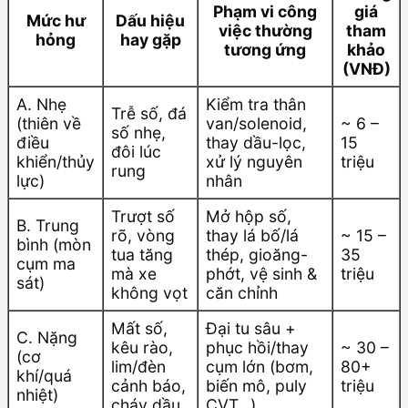
Phạm vi công
giá
Mức hư
Dấu hiệu
việc thường
tham
hỏng
hay gặp
tương ứng
khảo
(VNĐ)
A. Nhẹ
Kiểm tra thân
Trễ số, đá
(thiên về
van/solenoid,
~ 6 –
số nhẹ,
điều
thay dầu-lọc,
15
đôi lúc
khiển/thủy
xử lý nguyên
triệu
rung
lực)
nhân
Trượt số
Mở hộp số,
B. Trung
rõ, vòng
thay lá bố/lá
~ 15 –
bình (mòn
tua tăng
thép, gioăng-
35
cụm ma
mà xe
phớt, vệ sinh &
triệu
sát)
không vọt
căn chỉnh
Mất số,
Đại tu sâu +
C. Nặng
kêu rào,
phục hồi/thay
~ 30 –
(cơ
lim/đèn
cụm lớn (bơm,
80+
khí/quá
cảnh báo,
biến mô, puly
triệu
nhiệt)
cháy dầu
CVT…)