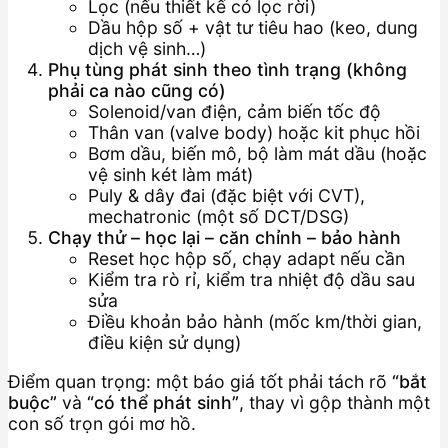
Lọc (nếu thiết kế có lọc rời)
Dầu hộp số + vật tư tiêu hao (keo, dung
dịch vệ sinh…)
Phụ tùng phát sinh theo tình trạng (không
phải ca nào cũng có)
Solenoid/van điện, cảm biến tốc độ
Thân van (valve body) hoặc kit phục hồi
Bơm dầu, biến mô, bộ làm mát dầu (hoặc
vệ sinh két làm mát)
Puly & dây đai (đặc biệt với CVT),
mechatronic (một số DCT/DSG)
Chạy thử – học lại – căn chỉnh – bảo hành
Reset học hộp số, chạy adapt nếu cần
Kiểm tra rò rỉ, kiểm tra nhiệt độ dầu sau
sửa
Điều khoản bảo hành (mốc km/thời gian,
điều kiện sử dụng)
Điểm quan trọng: một báo giá tốt phải tách rõ
“bắt
buộc”
và
“có thể phát sinh”
, thay vì gộp thành một
con số trọn gói mơ hồ.