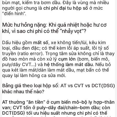
bùn mạt, kiểm tra bơm dầu. Đây là vùng mà nhiều
người gọi chung là
chi phí đại tu hộp số
ở mức
“điển hình”.
Mức hư hỏng nặng: Khi quá nhiệt hoặc hư cơ
khí, vì sao chi phí có thể “nhảy vọt”?
Dấu hiệu gồm
mất số
, xe không tiến/lùi, kêu kim
loại, dầu đen đặc; có thể kèm lỗi áp suất, lỗi tỷ số
truyền (ratio error). Trọng tâm sửa không chỉ là thay
đồ hao mòn mà còn xử lý
cụm lớn
(bơm, biến mô,
puly/dây CVT…) và
hệ thống làm mát dầu
. Nếu bỏ
qua két làm mát/dàn làm mát dầu, mạt bẩn có thể
quay lại làm hỏng ca sửa mới.
Bảng giá theo loại hộp số: AT vs CVT vs DCT(DSG)
khác nhau thế nào?
AT thường “ăn tiền” ở cụm biến mô–bộ ly hợp–thân
van; CVT tốn ở puly–dây đai/chain–bơm dầu; còn
DCT(DSG) tối ưu hiệu suất nhưng chi phí có thể