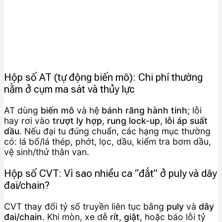
Hộp số AT (tự động biến mô): Chi phí thường
nằm ở cụm ma sát và thủy lực
AT dùng
biến mô
và hệ
bánh răng hành tinh
; lỗi
hay rơi vào
trượt ly hợp
,
rung lock-up
,
lỗi áp suất
dầu
. Nếu đại tu đúng chuẩn, các hạng mục thường
có: lá bố/lá thép, phớt, lọc, dầu, kiểm tra bơm dầu,
vệ sinh/thử thân van.
Hộp số CVT: Vì sao nhiều ca “đắt” ở puly và dây
đai/chain?
CVT thay đổi tỷ số truyền liên tục bằng
puly
và
dây
đai/chain
. Khi mòn, xe dễ
rít
,
giật
, hoặc báo lỗi tỷ