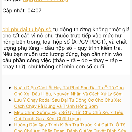
Cập nhật: 04:07
chi phí đại tu hộp số
tự động thường không “một giá
cho tất cả”, vì nó phụ thuộc trực tiếp vào mức hư
hỏng bên trong, loại hộp số (AT/CVT/DCT), và chất
lượng phụ tùng – dầu hộp số – quy trình kiểm tra.
Nếu bạn muốn ước lượng đúng, bạn cần nhìn vào
cấu phần công việc
(tháo – rã – đo – thay – ráp –
chạy thử), chứ không chỉ nhìn con số cuối.
Nhận Diện Các Lỗi Hay Tái Phát Sau Đại Tu Ô Tô Cho
Chủ Xe: Dấu Hiệu, Nguyên Nhân Và Cách Xử Lý Sớm
Lưu Ý Chạy Rodai Sau Đại Tu Động Cơ Cho Chủ Xe:
Cách Chạy Rà Đúng Và Tránh Hỏng Sớm
Mẹo Chọn Xưởng Hộp Số Uy Tín Cho Chủ Xe: 7 Tiêu
Chí Tránh Gara Kém Chất Lượng
Hướng Dẫn Quy Trình Kiểm Tra Trước Khi Đại Tu Ô Tô
Cho Chủ Xe: Chẩn Đoán, Đánh Giá Và Quyết Định Sửa