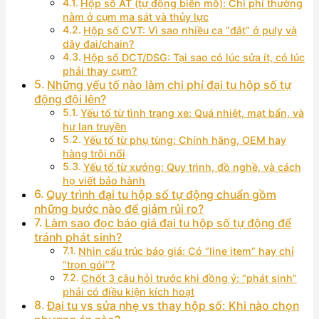
Hộp số AT (tự động biến mô): Chi phí thường
nằm ở cụm ma sát và thủy lực
Hộp số CVT: Vì sao nhiều ca “đắt” ở puly và
dây đai/chain?
Hộp số DCT/DSG: Tại sao có lúc sửa ít, có lúc
phải thay cụm?
Những yếu tố nào làm chi phí đại tu hộp số tự
động đội lên?
Yếu tố từ tình trạng xe: Quá nhiệt, mạt bẩn, và
hư lan truyền
Yếu tố từ phụ tùng: Chính hãng, OEM hay
hàng trôi nổi
Yếu tố từ xưởng: Quy trình, đồ nghề, và cách
họ viết bảo hành
Quy trình đại tu hộp số tự động chuẩn gồm
những bước nào để giảm rủi ro?
Làm sao đọc báo giá đại tu hộp số tự động để
tránh phát sinh?
Nhìn cấu trúc báo giá: Có “line item” hay chỉ
“trọn gói”?
Chốt 3 câu hỏi trước khi đồng ý: “phát sinh”
phải có điều kiện kích hoạt
Đại tu vs sửa nhẹ vs thay hộp số: Khi nào chọn