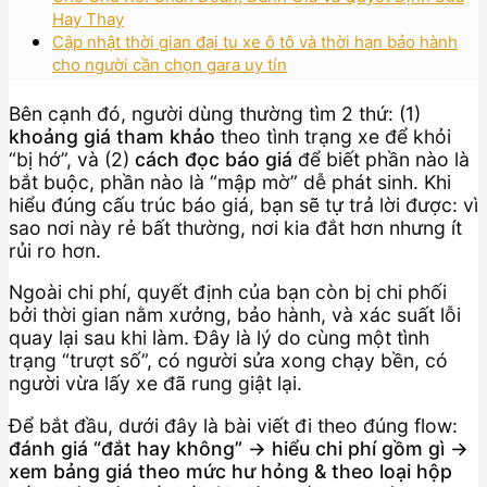
Hay Thay
Cập nhật thời gian đại tu xe ô tô và thời hạn bảo hành
cho người cần chọn gara uy tín
Bên cạnh đó, người dùng thường tìm 2 thứ: (1)
khoảng giá tham khảo
theo tình trạng xe để khỏi
“bị hớ”, và (2)
cách đọc báo giá
để biết phần nào là
bắt buộc, phần nào là “mập mờ” dễ phát sinh. Khi
hiểu đúng cấu trúc báo giá, bạn sẽ tự trả lời được: vì
sao nơi này rẻ bất thường, nơi kia đắt hơn nhưng ít
rủi ro hơn.
Ngoài chi phí, quyết định của bạn còn bị chi phối
bởi thời gian nằm xưởng, bảo hành, và xác suất lỗi
quay lại sau khi làm. Đây là lý do cùng một tình
trạng “trượt số”, có người sửa xong chạy bền, có
người vừa lấy xe đã rung giật lại.
Để bắt đầu, dưới đây là bài viết đi theo đúng flow:
đánh giá “đắt hay không” → hiểu chi phí gồm gì →
xem bảng giá theo mức hư hỏng & theo loại hộp