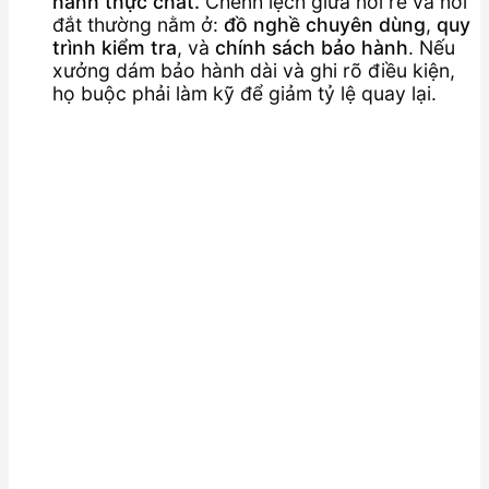
hành thực chất.
Chênh lệch giữa nơi rẻ và nơi
đắt thường nằm ở:
đồ nghề chuyên dùng
,
quy
trình kiểm tra
, và
chính sách bảo hành
. Nếu
xưởng dám bảo hành dài và ghi rõ điều kiện,
họ buộc phải làm kỹ để giảm tỷ lệ quay lại.