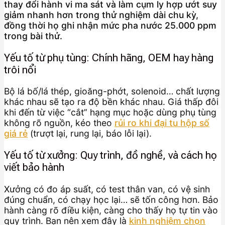
thay đổi hành vi ma sát và làm cụm ly hợp ướt suy
giảm nhanh hơn trong thử nghiệm dài chu kỳ,
đồng thời họ ghi nhận mức pha nước 25.000 ppm
trong bài thử.
Yếu tố từ phụ tùng: Chính hãng, OEM hay hàng
trôi nổi
Bộ lá bố/lá thép, gioăng-phớt, solenoid… chất lượng
khác nhau sẽ tạo ra độ bền khác nhau. Giá thấp đôi
khi đến từ việc “cắt” hạng mục hoặc dùng phụ tùng
không rõ nguồn, kéo theo
rủi ro khi đại tu hộp số
giá rẻ
(trượt lại, rung lại, báo lỗi lại).
Yếu tố từ xưởng: Quy trình, đồ nghề, và cách họ
viết bảo hành
Xưởng có đo áp suất, có test thân van, có vệ sinh
đúng chuẩn, có chạy học lại… sẽ tốn công hơn. Bảo
hành càng rõ điều kiện, càng cho thấy họ tự tin vào
quy trình. Bạn nên xem đây là
kinh nghiệm chọn