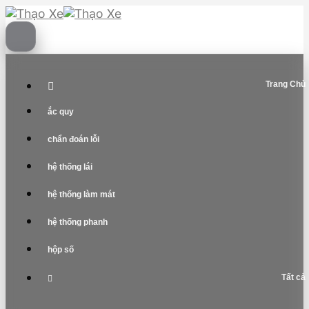
Skip
to
content
Trang Chủ
ắc quy
chẩn đoán lỗi
hệ thống lái
hệ thống làm mát
hệ thống phanh
hộp số
Tất cả