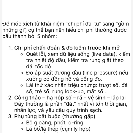
Để móc xích từ khái niệm “chi phí đại tu” sang “gồm
những gì”, cụ thể bạn nên hiểu chi phí thường được
cấu thành bởi 5 nhóm:
Chi phí chẩn đoán & đo kiểm trước khi mở
Quét lỗi, xem dữ liệu sống (live data), kiểm
tra nhiệt độ dầu, kiểm tra rung giật theo
dải tốc độ.
Đo áp suất đường dầu (line pressure) nếu
xưởng có đồng hồ và cổng đo.
Lái thử xác nhận triệu chứng: trượt số, đá
số, trễ số, rung lock-up, mất số…
Công tháo – hạ hộp số – rã – vệ sinh – lắp lại
Đây thường là phần “đắt” nhất vì tốn thời gian,
nhân lực, và yêu cầu quy trình sạch.
Phụ tùng bắt buộc (thường gặp)
Bộ gioăng, phớt, o-ring
Lá bố/lá thép (cụm ly hợp)