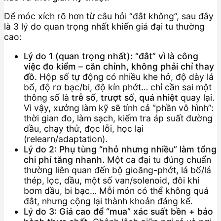
Để móc xích rõ hơn từ câu hỏi “đắt không”, sau đây
là 3 lý do quan trọng nhất khiến giá đại tu thường
cao:
Lý do 1 (quan trọng nhất): “đắt” vì là công
việc đo kiểm – căn chỉnh, không phải chỉ thay
đồ.
Hộp số tự động có nhiều khe hở, độ dày lá
bố, độ rơ bạc/bi, độ kín phớt… chỉ cần sai một
thông số là
trễ số, trượt số, quá nhiệt
quay lại.
Vì vậy, xưởng làm kỹ sẽ tính cả “phần vô hình”:
thời gian đo, làm sạch, kiểm tra áp suất đường
dầu, chạy thử, đọc lỗi, học lại
(relearn/adaptation).
Lý do 2: Phụ tùng “nhỏ nhưng nhiều” làm tổng
chi phí tăng nhanh.
Một ca đại tu đúng chuẩn
thường liên quan đến bộ gioăng-phớt, lá bố/lá
thép, lọc, dầu, một số van/solenoid, đôi khi
bơm dầu, bi bạc… Mỗi món có thể không quá
đắt, nhưng cộng lại thành khoản đáng kể.
Lý do 3: Giá cao để “mua” xác suất bền + bảo