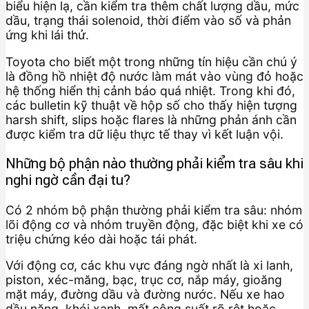
biểu hiện lạ, cần kiểm tra thêm chất lượng dầu, mức
dầu, trạng thái solenoid, thời điểm vào số và phản
ứng khi lái thử.
Toyota cho biết một trong những tín hiệu cần chú ý
là đồng hồ nhiệt độ nước làm mát vào vùng đỏ hoặc
hệ thống hiển thị cảnh báo quá nhiệt. Trong khi đó,
các bulletin kỹ thuật về hộp số cho thấy hiện tượng
harsh shift, slips hoặc flares là những phản ánh cần
được kiểm tra dữ liệu thực tế thay vì kết luận vội.
Những bộ phận nào thường phải kiểm tra sâu khi
nghi ngờ cần đại tu?
Có 2 nhóm bộ phận thường phải kiểm tra sâu: nhóm
lõi động cơ và nhóm truyền động, đặc biệt khi xe có
triệu chứng kéo dài hoặc tái phát.
Với động cơ, các khu vực đáng ngờ nhất là xi lanh,
piston, xéc-măng, bạc, trục cơ, nắp máy, gioăng
mặt máy, đường dầu và đường nước. Nếu xe hao
dầu nặng, khói xanh, mất công suất rõ rệt hoặc