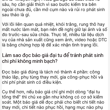
sâu, họ cần giải thích vì sao bước kiểm tra bên
ngoài chưa đủ, cần mở cụm nào và rủi ro phát sinh
sau tháo là gì.
Với lỗi liên quan quá nhiệt, khói trắng, rung thô hay
mất nước làm mát, bạn nên đề nghị giữ lại ảnh và số
đo trước-sau sửa chữa. Thực tế, nhiều tài liệu dịch
vụ của nhà sản xuất cũng xem ảnh, video hoặc DTC
là bằng chứng hợp lệ để xác nhận tình trạng lỗi.
Làm sao đọc báo giá đại tu để tránh phát sinh
chi phí không minh bạch?
Đọc báo giá đúng là tách nó thành 4 phần: công
tháo lắp, phụ tùng thay mới, gia công-phục hồi và
chi phí phát sinh có điều kiện.
Cụ thể hơn, nếu báo giá chỉ ghi một dòng “đại tu
tổng thể” thì chủ xe gần như không có cơ sở kiểm
soát. Một báo giá dễ đọc phải cho biết chi tiết nào
thay mới, chi tiết nào phục hồi, hạng mục nào phụ