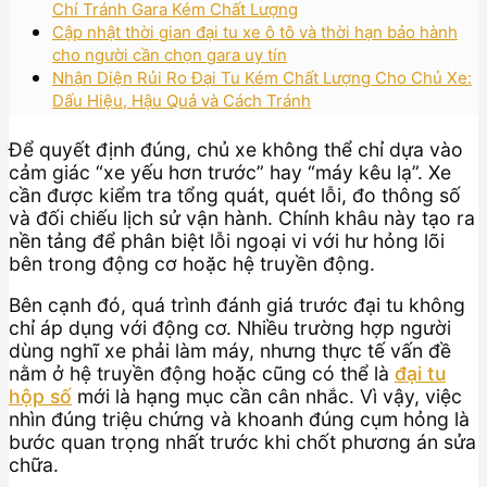
Chí Tránh Gara Kém Chất Lượng
Cập nhật thời gian đại tu xe ô tô và thời hạn bảo hành
cho người cần chọn gara uy tín
Nhận Diện Rủi Ro Đại Tu Kém Chất Lượng Cho Chủ Xe:
Dấu Hiệu, Hậu Quả và Cách Tránh
Để quyết định đúng, chủ xe không thể chỉ dựa vào
cảm giác “xe yếu hơn trước” hay “máy kêu lạ”. Xe
cần được kiểm tra tổng quát, quét lỗi, đo thông số
và đối chiếu lịch sử vận hành. Chính khâu này tạo ra
nền tảng để phân biệt lỗi ngoại vi với hư hỏng lõi
bên trong động cơ hoặc hệ truyền động.
Bên cạnh đó, quá trình đánh giá trước đại tu không
chỉ áp dụng với động cơ. Nhiều trường hợp người
dùng nghĩ xe phải làm máy, nhưng thực tế vấn đề
nằm ở hệ truyền động hoặc cũng có thể là
đại tu
hộp số
mới là hạng mục cần cân nhắc. Vì vậy, việc
nhìn đúng triệu chứng và khoanh đúng cụm hỏng là
bước quan trọng nhất trước khi chốt phương án sửa
chữa.