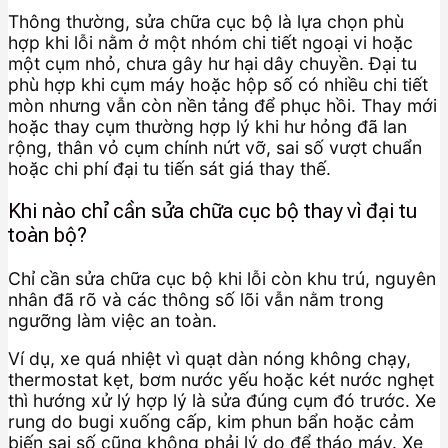
Thông thường, sửa chữa cục bộ là lựa chọn phù
hợp khi lỗi nằm ở một nhóm chi tiết ngoại vi hoặc
một cụm nhỏ, chưa gây hư hại dây chuyền. Đại tu
phù hợp khi cụm máy hoặc hộp số có nhiều chi tiết
mòn nhưng vẫn còn nền tảng để phục hồi. Thay mới
hoặc thay cụm thường hợp lý khi hư hỏng đã lan
rộng, thân vỏ cụm chính nứt vỡ, sai số vượt chuẩn
hoặc chi phí đại tu tiến sát giá thay thế.
Khi nào chỉ cần sửa chữa cục bộ thay vì đại tu
toàn bộ?
Chỉ cần sửa chữa cục bộ khi lỗi còn khu trú, nguyên
nhân đã rõ và các thông số lõi vẫn nằm trong
ngưỡng làm việc an toàn.
Ví dụ, xe quá nhiệt vì quạt dàn nóng không chạy,
thermostat kẹt, bơm nước yếu hoặc két nước nghẹt
thì hướng xử lý hợp lý là sửa đúng cụm đó trước. Xe
rung do bugi xuống cấp, kim phun bẩn hoặc cảm
biến sai số cũng không phải lý do để tháo máy. Xe