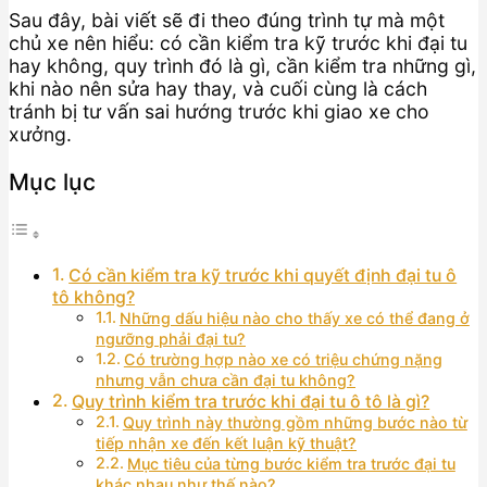
Sau đây, bài viết sẽ đi theo đúng trình tự mà một
chủ xe nên hiểu: có cần kiểm tra kỹ trước khi đại tu
hay không, quy trình đó là gì, cần kiểm tra những gì,
khi nào nên sửa hay thay, và cuối cùng là cách
tránh bị tư vấn sai hướng trước khi giao xe cho
xưởng.
Mục lục
Có cần kiểm tra kỹ trước khi quyết định đại tu ô
tô không?
Những dấu hiệu nào cho thấy xe có thể đang ở
ngưỡng phải đại tu?
Có trường hợp nào xe có triệu chứng nặng
nhưng vẫn chưa cần đại tu không?
Quy trình kiểm tra trước khi đại tu ô tô là gì?
Quy trình này thường gồm những bước nào từ
tiếp nhận xe đến kết luận kỹ thuật?
Mục tiêu của từng bước kiểm tra trước đại tu
khác nhau như thế nào?