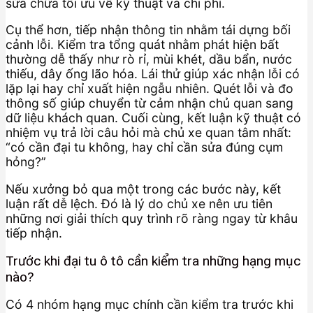
sửa chữa tối ưu về kỹ thuật và chi phí.
Cụ thể hơn, tiếp nhận thông tin nhằm tái dựng bối
cảnh lỗi. Kiểm tra tổng quát nhằm phát hiện bất
thường dễ thấy như rò rỉ, mùi khét, dầu bẩn, nước
thiếu, dây ống lão hóa. Lái thử giúp xác nhận lỗi có
lặp lại hay chỉ xuất hiện ngẫu nhiên. Quét lỗi và đo
thông số giúp chuyển từ cảm nhận chủ quan sang
dữ liệu khách quan. Cuối cùng, kết luận kỹ thuật có
nhiệm vụ trả lời câu hỏi mà chủ xe quan tâm nhất:
“có cần đại tu không, hay chỉ cần sửa đúng cụm
hỏng?”
Nếu xưởng bỏ qua một trong các bước này, kết
luận rất dễ lệch. Đó là lý do chủ xe nên ưu tiên
những nơi giải thích quy trình rõ ràng ngay từ khâu
tiếp nhận.
Trước khi đại tu ô tô cần kiểm tra những hạng mục
nào?
Có 4 nhóm hạng mục chính cần kiểm tra trước khi