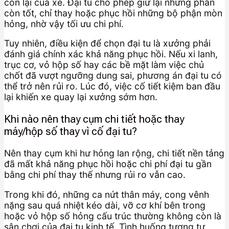
còn lại của xe. Đại tu cho phép giữ lại những phần
còn tốt, chỉ thay hoặc phục hồi những bộ phận mòn
hỏng, nhờ vậy tối ưu chi phí.
Tuy nhiên, điều kiện để chọn đại tu là xưởng phải
đánh giá chính xác khả năng phục hồi. Nếu xi lanh,
trục cơ, vỏ hộp số hay các bề mặt làm việc chủ
chốt đã vượt ngưỡng dung sai, phương án đại tu có
thể trở nên rủi ro. Lúc đó, việc cố tiết kiệm ban đầu
lại khiến xe quay lại xưởng sớm hơn.
Khi nào nên thay cụm chi tiết hoặc thay
máy/hộp số thay vì cố đại tu?
Nên thay cụm khi hư hỏng lan rộng, chi tiết nền tảng
đã mất khả năng phục hồi hoặc chi phí đại tu gần
bằng chi phí thay thế nhưng rủi ro vẫn cao.
Trong khi đó, những ca nứt thân máy, cong vênh
nặng sau quá nhiệt kéo dài, vỡ cơ khí bên trong
hoặc vỏ hộp số hỏng cấu trúc thường không còn là
sân chơi của đại tu kinh tế. Tình huống tương tự