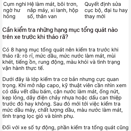
Cụm nghi
Hệ làm mát, bôi trơn,
Quyết định sửa
ngờ hư
nắp máy, xi lanh, hộp
cục bộ, đại tu hay
hỏng
số, thân van
thay mới
Cần kiểm tra những hạng mục tổng quát nào
trên xe trước khi tháo rã?
Có 8 hạng mục tổng quát nên kiểm tra trước khi
tháo rã: rò rỉ, mức dầu, mức nước làm mát, mùi
khét, tiếng ồn, rung động, màu khói và tình trạng
vận hành thực tế.
Dưới đây là lớp kiểm tra cơ bản nhưng cực quan
trọng. Khi mở nắp capo, kỹ thuật viên cần nhìn xem
có dấu vết dầu bám, cặn nước làm mát, ống nứt,
kẹp lỏng, dây điện chảy nhựa hoặc dấu can thiệp
trước đó hay không. Sau đó mới tới việc kiểm tra
mức dầu máy, chất lượng dầu, màu nước làm mát,
tình trạng lọc gió và bình phụ.
Đối với xe số tự động, phần kiểm tra tổng quát cũng