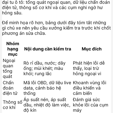
đại tu ô tô: tổng quát ngoại quan, dữ liệu chẩn đoán
điện tử, thông số cơ khí và các cụm nghi ngờ hư
hỏng sâu.
Để minh họa rõ hơn, bảng dưới đây tóm tắt những
gì chủ xe nên yêu cầu xưởng kiểm tra trước khi chốt
phương án sửa chữa.
Nhóm
hạng
Nội dung cần kiểm tra
Mục đích
mục
Ngoại
Rò rỉ dầu, nước; dây
Phát hiện lỗi dễ
quan
ống; mùi khét; màu
thấy, loại trừ
tổng
khói; rung lắc
hỏng ngoại vi
quát
Chẩn
Mã lỗi OBD, dữ liệu live
Khoanh vùng lỗi
đoán
data, cảnh báo hệ
điều khiển và
điện tử
thống
cảm biến
Áp suất nén, áp suất
Đánh giá sức
Thông số
dầu, nhiệt độ làm việc,
khỏe lõi của cụm
cơ khí
độ kín
máy