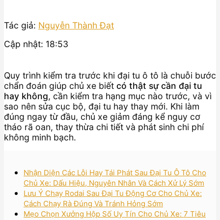
Tác giả:
Nguyễn Thành Đạt
Cập nhật: 18:53
Quy trình kiểm tra trước khi đại tu ô tô là chuỗi bước
chẩn đoán giúp chủ xe biết
có thật sự cần đại tu
hay không
, cần kiểm tra hạng mục nào trước, và vì
sao nên sửa cục bộ, đại tu hay thay mới. Khi làm
đúng ngay từ đầu, chủ xe giảm đáng kể nguy cơ
tháo rã oan, thay thừa chi tiết và phát sinh chi phí
không minh bạch.
Nhận Diện Các Lỗi Hay Tái Phát Sau Đại Tu Ô Tô Cho
Chủ Xe: Dấu Hiệu, Nguyên Nhân Và Cách Xử Lý Sớm
Lưu Ý Chạy Rodai Sau Đại Tu Động Cơ Cho Chủ Xe:
Cách Chạy Rà Đúng Và Tránh Hỏng Sớm
Mẹo Chọn Xưởng Hộp Số Uy Tín Cho Chủ Xe: 7 Tiêu