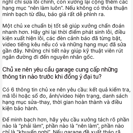
nghĩ chỉ sửa lỗi chính, còn xưởng lại cộng thêm các
hạng mục “nên làm luôn”. Nếu không có thỏa thuận
minh bạch từ đầu, báo giá rất dễ phình ra.
Một chủ xe chuẩn bị tốt sẽ giúp xưởng chẩn đoán
nhanh hơn. Hãy ghi lại thời điểm phát sinh lỗi, điều
kiện xuất hiện lỗi, các đèn cảnh báo đã từng bật,
video tiếng kêu nếu có và những hạng mục đã sửa
gần đây. Những chi tiết này giúp kỹ thuật viên rút
ngắn đường đi đến nguyên nhân gốc.
Chủ xe nên yêu cầu garage cung cấp những
thông tin nào trước khi đồng ý đại tu?
Có 6 thông tin chủ xe nên yêu cầu: kết quả kiểm tra,
mã lỗi hoặc số đo, ảnh/video hiện trạng, danh sách
hạng mục sửa-thay, thời gian hoàn thành và điều
kiện bảo hành.
Để minh bạch hơn, hãy yêu cầu xưởng tách rõ phần
nào là “phải làm”, phần nào là “nên làm”, phần nào
chỉ là “khuyến nghị”. Nếu garage đề xuất tháo rã