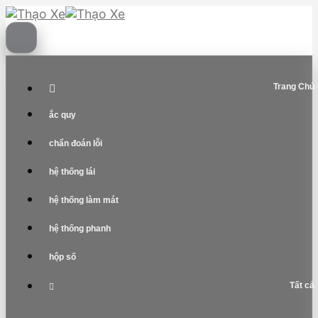
Skip
to
content
Trang Chủ
ắc quy
chẩn đoán lỗi
hệ thống lái
hệ thống làm mát
hệ thống phanh
hộp số
Tất cả