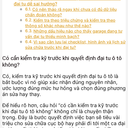
đại tu dễ sai hướng?
Có nên tháo rã ngay khi chưa có đủ dữ liệu
chẩn đoán không?
Kiểm tra theo triệu chứng và kiểm tra theo
thông số khác nhau như thế nào?
Những dấu hiệu nào cho thấy garage đang tư
vấn đại tu thiếu minh bạch?
Vì sao cần lưu lại checklist, hình ảnh và lịch sử
sửa chữa trước khi đại tu?
Có cần kiểm tra kỹ trước khi quyết định đại tu ô tô
không?
Có, kiểm tra kỹ trước khi quyết định đại tu ô tô là
bắt buộc vì nó giúp xác nhận đúng nguyên nhân,
ước lượng đúng mức hư hỏng và chọn đúng phương
án sửa hay thay.
Để hiểu rõ hơn, câu hỏi “có cần kiểm tra kỹ trước
khi đại tu ô tô không” không chỉ là chuyện thận
trọng. Đây là bước quyết định việc bạn sẽ tiêu vài
triệu cho sửa chữa cục bộ hay phải đi tới một ca đại