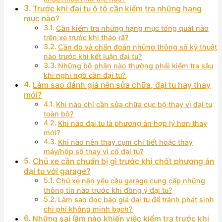
Trước khi đại tu ô tô cần kiểm tra những hạng
mục nào?
Cần kiểm tra những hạng mục tổng quát nào
trên xe trước khi tháo rã?
Cần đo và chẩn đoán những thông số kỹ thuật
nào trước khi kết luận đại tu?
Những bộ phận nào thường phải kiểm tra sâu
khi nghi ngờ cần đại tu?
Làm sao đánh giá nên sửa chữa, đại tu hay thay
mới?
Khi nào chỉ cần sửa chữa cục bộ thay vì đại tu
toàn bộ?
Khi nào đại tu là phương án hợp lý hơn thay
mới?
Khi nào nên thay cụm chi tiết hoặc thay
máy/hộp số thay vì cố đại tu?
Chủ xe cần chuẩn bị gì trước khi chốt phương án
đại tu với garage?
Chủ xe nên yêu cầu garage cung cấp những
thông tin nào trước khi đồng ý đại tu?
Làm sao đọc báo giá đại tu để tránh phát sinh
chi phí không minh bạch?
Những sai lầm nào khiến việc kiểm tra trước khi