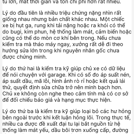
tu lớn, mất thời gian và tốn chi phí hơn rất nhiều.
Lý do đầu tiên là nhiều triệu chứng nặng nhìn rất
giống nhau nhưng bản chất khác nhau. Một chiếc
xe bị hụt ga, rung khi tải nặng hoặc ra khói có thể
do bugi, kim phun, hệ thống làm mát, cảm biến hoặc
cũng có thể do mòn cơ khí bên trong. Nếu chưa
kiểm tra mà tháo máy ngay, xưởng rất dễ đi theo
hướng sửa lớn trong khi nguyên nhân gốc chưa
được chứng minh.
Lý do thứ hai là kiểm tra kỹ giúp chủ xe có dữ liệu
để nói chuyện với garage. Khi có số đo áp suất nén,
áp suất dầu, mã lỗi, hình ảnh rò rỉ hoặc kết quả lái
thử, quyết định sửa chữa trở nên minh bạch hơn.
Chủ xe không còn nghe theo cảm tính mà có cơ sở
để đối chiếu báo giá và hạng mục thực hiện.
Lý do thứ ba là kiểm tra kỹ giúp loại bỏ các hư hỏng
bên ngoài trước khi kết luận hỏng lõi. Trong thực tế,
nhiều ca được đề xuất đại tu lại bắt nguồn từ hệ
thống làm mát yếu, dầu bôi trơn xuống cấp, đường