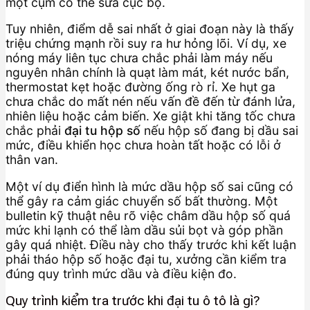
một cụm có thể sửa cục bộ.
Tuy nhiên, điểm dễ sai nhất ở giai đoạn này là thấy
triệu chứng mạnh rồi suy ra hư hỏng lõi. Ví dụ, xe
nóng máy liên tục chưa chắc phải làm máy nếu
nguyên nhân chính là quạt làm mát, két nước bẩn,
thermostat kẹt hoặc đường ống rò rỉ. Xe hụt ga
chưa chắc do mất nén nếu vấn đề đến từ đánh lửa,
nhiên liệu hoặc cảm biến. Xe giật khi tăng tốc chưa
chắc phải
đại tu hộp số
nếu hộp số đang bị dầu sai
mức, điều khiển học chưa hoàn tất hoặc có lỗi ở
thân van.
Một ví dụ điển hình là mức dầu hộp số sai cũng có
thể gây ra cảm giác chuyển số bất thường. Một
bulletin kỹ thuật nêu rõ việc châm dầu hộp số quá
mức khi lạnh có thể làm dầu sủi bọt và góp phần
gây quá nhiệt. Điều này cho thấy trước khi kết luận
phải tháo hộp số hoặc đại tu, xưởng cần kiểm tra
đúng quy trình mức dầu và điều kiện đo.
Quy trình kiểm tra trước khi đại tu ô tô là gì?