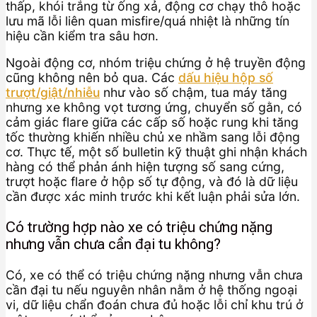
thấp, khói trắng từ ống xả, động cơ chạy thô hoặc
lưu mã lỗi liên quan misfire/quá nhiệt là những tín
hiệu cần kiểm tra sâu hơn.
Ngoài động cơ, nhóm triệu chứng ở hệ truyền động
cũng không nên bỏ qua. Các
dấu hiệu hộp số
trượt/giật/nhiễu
như vào số chậm, tua máy tăng
nhưng xe không vọt tương ứng, chuyển số gằn, có
cảm giác flare giữa các cấp số hoặc rung khi tăng
tốc thường khiến nhiều chủ xe nhầm sang lỗi động
cơ. Thực tế, một số bulletin kỹ thuật ghi nhận khách
hàng có thể phản ánh hiện tượng số sang cứng,
trượt hoặc flare ở hộp số tự động, và đó là dữ liệu
cần được xác minh trước khi kết luận phải sửa lớn.
Có trường hợp nào xe có triệu chứng nặng
nhưng vẫn chưa cần đại tu không?
Có, xe có thể có triệu chứng nặng nhưng vẫn chưa
cần đại tu nếu nguyên nhân nằm ở hệ thống ngoại
vi, dữ liệu chẩn đoán chưa đủ hoặc lỗi chỉ khu trú ở