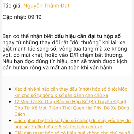
Tác giả:
Nguyễn Thành Đạt
Cập nhật: 09:19
Bạn có thể nhận biết
dấu hiệu cần đại tu hộp số
ngay từ những thay đổi rất “đời thường” khi lái: xe
giật mạnh lúc sang số, vòng tua tăng mà xe không
vọt, có mùi khét, hoặc vào D/R chậm bất thường.
Nếu bạn đọc đúng tín hiệu, bạn sẽ tránh được kịch
bản hư lan rộng và mất an toàn khi vận hành.
Xác định khi nào cần thay dầu (nhớt) hộp số ô tô: Mốc
km cho số tự động & số sàn dành cho chủ xe
12 Mẹo Lái Xe Giúp Bảo Vệ Hộp Số (Bộ Truyền Động)
Cho Tài Xế Mới: Tránh Thói Quen Hại P/N, Đỗ Xe Đúng
Cách
Cách phân biệt trễ số (vào số chậm) do máy yếu hay do
hộp số: 7 dấu hiệu + 5 bài test cho chủ xe
Giải đáp reset hộp số có hiệu quả không cho chủ xe số