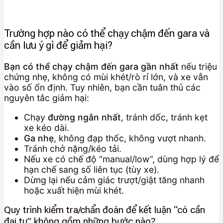
Trường hợp nào có thể chạy chậm đến gara và
cần lưu ý gì để giảm hại?
Bạn có thể chạy chậm đến gara gần nhất
nếu triệu
chứng nhẹ, không có mùi khét/rò rỉ lớn, và xe vẫn
vào số ổn định. Tuy nhiên, bạn cần tuân thủ các
nguyên tắc giảm hại:
Chạy
đường ngắn nhất
, tránh dốc, tránh kẹt
xe kéo dài.
Ga nhẹ
, không đạp thốc, không vượt nhanh.
Tránh chở nặng/kéo tải.
Nếu xe có chế độ “manual/low”, dùng hợp lý để
hạn chế sang số liên tục (tùy xe).
Dừng lại nếu cảm giác trượt/giật tăng nhanh
hoặc xuất hiện mùi khét.
Quy trình kiểm tra/chẩn đoán để kết luận “có cần
đại tu” không gồm những bước nào?