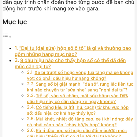
dẫn quy trình chẩn đoán theo từng bước để bạn chủ
động hơn trước khi mang xe vào gara.
Mục lục
“Đại tu (đại sửa) hộp số ô tô” là gì và thường bao
gồm những hạng mục nào?
9 dấu hiệu nào cho thấy hộp số có thể đã đến
mức cần đại tu?
Xe bị trượt số hoặc vòng tua tăng mà xe không
vọt: có phải dấu hiệu hư nặng không?
Sang số bị giật mạnh, “đá số”, rung lắc liên tục:
khi nào chuyển từ “sửa nhẹ” sang “nghi đại tu”?
Trễ số, vào số chậm, mất số/không vào D/R:
dấu hiệu này có cần dừng xe ngay không?
Có tiếng kêu lạ (rít, hú, cạch) từ khu vực hộp
số: dấu hiệu cơ khí hay thủy lực?
Mùi khét, nhiệt độ tăng cao, xe ì khi nóng: đây
có phải cảnh báo “cháy bố/ly hợp” không?
Rò rỉ dầu hộp số hoặc dầu đổi màu/đổi mùi:
dấu hiệu “thiếu dầu” có dẫn tới đại tu không?