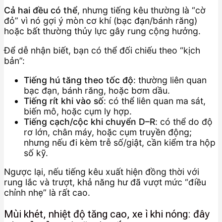
Cả hai đều có thể
, nhưng tiếng kêu thường là “cờ
đỏ” vì nó gợi ý mòn cơ khí (bạc đạn/bánh răng)
hoặc bất thường thủy lực gây rung cộng hưởng.
Để dễ nhận biết, bạn có thể đối chiếu theo “kịch
bản”:
Tiếng hú tăng theo tốc độ
: thường liên quan
bạc đạn, bánh răng, hoặc bơm dầu.
Tiếng rít khi vào số
: có thể liên quan ma sát,
biến mô, hoặc cụm ly hợp.
Tiếng cạch/cộc khi chuyển D–R
: có thể do độ
rơ lớn, chân máy, hoặc cụm truyền động;
nhưng nếu đi kèm trễ số/giật, cần kiểm tra hộp
số kỹ.
Ngược lại, nếu tiếng kêu xuất hiện đồng thời với
rung lắc và trượt, khả năng hư đã vượt mức “điều
chỉnh nhẹ” là rất cao.
Mùi khét, nhiệt độ tăng cao, xe ì khi nóng: đây