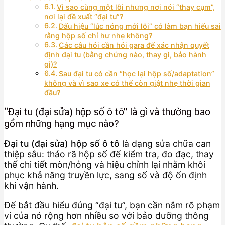
Vì sao cùng một lỗi nhưng nơi nói “thay cụm”,
nơi lại đề xuất “đại tu”?
Dấu hiệu “lúc nóng mới lỗi” có làm bạn hiểu sai
rằng hộp số chỉ hư nhẹ không?
Các câu hỏi cần hỏi gara để xác nhận quyết
định đại tu (bằng chứng nào, thay gì, bảo hành
gì)?
Sau đại tu có cần “học lại hộp số/adaptation”
không và vì sao xe có thể còn giật nhẹ thời gian
đầu?
“Đại tu (đại sửa) hộp số ô tô” là gì và thường bao
gồm những hạng mục nào?
Đại tu (đại sửa) hộp số ô tô
là dạng sửa chữa can
thiệp sâu: tháo rã hộp số để kiểm tra, đo đạc, thay
thế chi tiết mòn/hỏng và hiệu chỉnh lại nhằm khôi
phục khả năng truyền lực, sang số và độ ổn định
khi vận hành.
Để bắt đầu hiểu đúng “đại tu”, bạn cần nắm rõ phạm
vi của nó rộng hơn nhiều so với bảo dưỡng thông