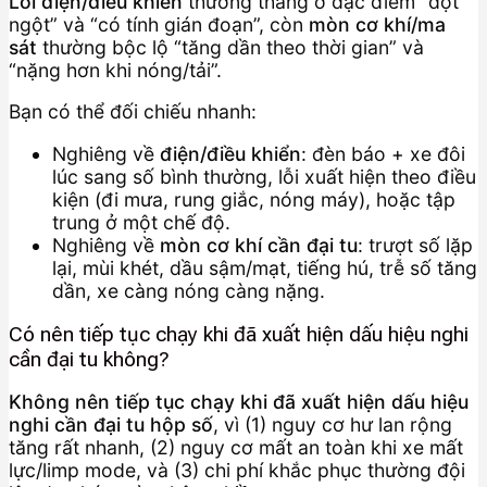
Lỗi điện/điều khiển
thường thắng ở đặc điểm “đột
ngột” và “có tính gián đoạn”, còn
mòn cơ khí/ma
sát
thường bộc lộ “tăng dần theo thời gian” và
“nặng hơn khi nóng/tải”.
Bạn có thể đối chiếu nhanh:
Nghiêng về
điện/điều khiển
: đèn báo + xe đôi
lúc sang số bình thường, lỗi xuất hiện theo điều
kiện (đi mưa, rung giắc, nóng máy), hoặc tập
trung ở một chế độ.
Nghiêng về
mòn cơ khí cần đại tu
: trượt số lặp
lại, mùi khét, dầu sậm/mạt, tiếng hú, trễ số tăng
dần, xe càng nóng càng nặng.
Có nên tiếp tục chạy khi đã xuất hiện dấu hiệu nghi
cần đại tu không?
Không nên tiếp tục chạy khi đã xuất hiện dấu hiệu
nghi cần đại tu hộp số
, vì (1) nguy cơ hư lan rộng
tăng rất nhanh, (2) nguy cơ mất an toàn khi xe mất
lực/limp mode, và (3) chi phí khắc phục thường đội