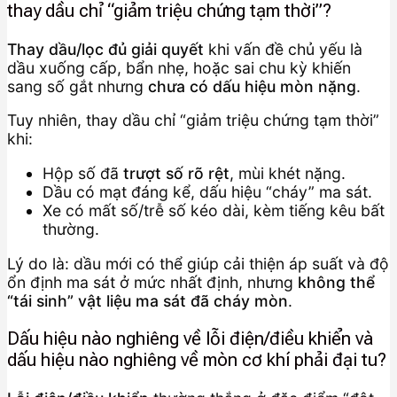
thay dầu chỉ “giảm triệu chứng tạm thời”?
Thay dầu/lọc đủ giải quyết
khi vấn đề chủ yếu là
dầu xuống cấp, bẩn nhẹ, hoặc sai chu kỳ khiến
sang số gắt nhưng
chưa có dấu hiệu mòn nặng
.
Tuy nhiên, thay dầu chỉ “giảm triệu chứng tạm thời”
khi:
Hộp số đã
trượt số rõ rệt
, mùi khét nặng.
Dầu có mạt đáng kể, dấu hiệu “cháy” ma sát.
Xe có mất số/trễ số kéo dài, kèm tiếng kêu bất
thường.
Lý do là: dầu mới có thể giúp cải thiện áp suất và độ
ổn định ma sát ở mức nhất định, nhưng
không thể
“tái sinh” vật liệu ma sát đã cháy mòn
.
Dấu hiệu nào nghiêng về lỗi điện/điều khiển và
dấu hiệu nào nghiêng về mòn cơ khí phải đại tu?