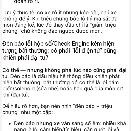
đoạn rò rỉ.
Lưu ý thực tế: có xe rò ít nhưng kéo dài, chủ xe
không để ý. Khi triệu chứng bộc lộ thì ma sát đã
mòn đáng kể, lúc đó thay dầu chỉ là “giảm triệu
chứng” chứ không đảo ngược được mòn.
Đèn báo lỗi hộp số/Check Engine kèm hiện
tượng bất thường: có phải “lỗi điện tử” cũng
khiến phải đại tu?
Có thể — nhưng không phải lúc nào cũng phải đại
tu.
Đèn báo là dấu hiệu hệ thống điều khiển phát
hiện bất thường; bất thường đó có thể là lỗi cảm
biến/solenoid (sửa nhẹ) hoặc hậu quả của mòn cơ
khí (đại tu).
Để hiểu rõ hơn, bạn nên nhìn “đèn báo + triệu
chứng” như một cặp:
Đèn báo nhưng xe vẫn sang số êm
: nhiều khả
năng là lỗi cảm biến/tín hiệu, cần quét lỗi và