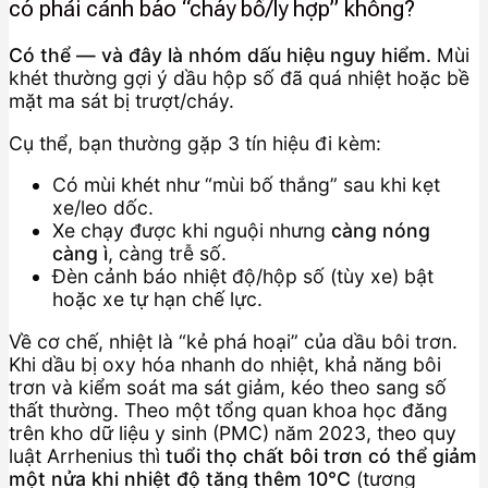
có phải cảnh báo “cháy bố/ly hợp” không?
Có thể — và đây là nhóm dấu hiệu nguy hiểm.
Mùi
khét thường gợi ý dầu hộp số đã quá nhiệt hoặc bề
mặt ma sát bị trượt/cháy.
Cụ thể, bạn thường gặp 3 tín hiệu đi kèm:
Có mùi khét như “mùi bố thắng” sau khi kẹt
xe/leo dốc.
Xe chạy được khi nguội nhưng
càng nóng
càng ì
, càng trễ số.
Đèn cảnh báo nhiệt độ/hộp số (tùy xe) bật
hoặc xe tự hạn chế lực.
Về cơ chế, nhiệt là “kẻ phá hoại” của dầu bôi trơn.
Khi dầu bị oxy hóa nhanh do nhiệt, khả năng bôi
trơn và kiểm soát ma sát giảm, kéo theo sang số
thất thường. Theo một tổng quan khoa học đăng
trên kho dữ liệu y sinh (PMC) năm 2023, theo quy
luật Arrhenius thì
tuổi thọ chất bôi trơn có thể giảm
một nửa khi nhiệt độ tăng thêm 10°C
(tương