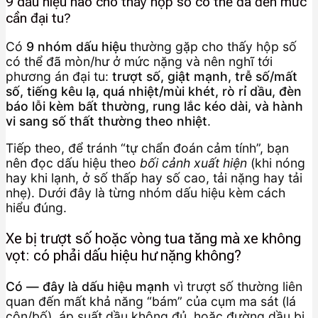
9 dấu hiệu nào cho thấy hộp số có thể đã đến mức
cần đại tu?
Có
9 nhóm dấu hiệu
thường gặp cho thấy hộp số
có thể đã mòn/hư ở mức nặng và nên nghĩ tới
phương án đại tu:
trượt số, giật mạnh, trễ số/mất
số, tiếng kêu lạ, quá nhiệt/mùi khét, rò rỉ dầu, đèn
báo lỗi kèm bất thường, rung lắc kéo dài, và hành
vi sang số thất thường theo nhiệt
.
Tiếp theo, để tránh “tự chẩn đoán cảm tính”, bạn
nên đọc dấu hiệu theo
bối cảnh xuất hiện
(khi nóng
hay khi lạnh, ở số thấp hay số cao, tải nặng hay tải
nhẹ). Dưới đây là từng nhóm dấu hiệu kèm cách
hiểu đúng.
Xe bị trượt số hoặc vòng tua tăng mà xe không
vọt: có phải dấu hiệu hư nặng không?
Có — đây là dấu hiệu mạnh
vì trượt số thường liên
quan đến mất khả năng “bám” của cụm ma sát (lá
côn/bố), áp suất dầu không đủ, hoặc đường dầu bị