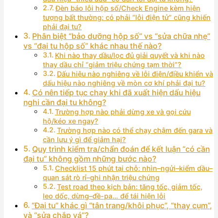
Đèn báo lỗi hộp số/Check Engine kèm hiện
tượng bất thường: có phải “lỗi điện tử” cũng khiến
phải đại tu?
Phân biệt “bảo dưỡng hộp số” vs “sửa chữa nhẹ”
vs “đại tu hộp số” khác nhau thế nào?
Khi nào thay dầu/lọc đủ giải quyết và khi nào
thay dầu chỉ “giảm triệu chứng tạm thời”?
Dấu hiệu nào nghiêng về lỗi điện/điều khiển và
dấu hiệu nào nghiêng về mòn cơ khí phải đại tu?
Có nên tiếp tục chạy khi đã xuất hiện dấu hiệu
nghi cần đại tu không?
Trường hợp nào phải dừng xe và gọi cứu
hộ/kéo xe ngay?
Trường hợp nào có thể chạy chậm đến gara và
cần lưu ý gì để giảm hại?
Quy trình kiểm tra/chẩn đoán để kết luận “có cần
đại tu” không gồm những bước nào?
Checklist 15 phút tại chỗ: nhìn–ngửi–kiểm dầu–
quan sát rò rỉ–ghi nhận triệu chứng
Test road theo kịch bản: tăng tốc, giảm tốc,
leo dốc, dừng–đề-pa… để tái hiện lỗi
“Đại tu” khác gì “tân trang/khôi phục”, “thay cụm”,
và “sửa chắp vá”?