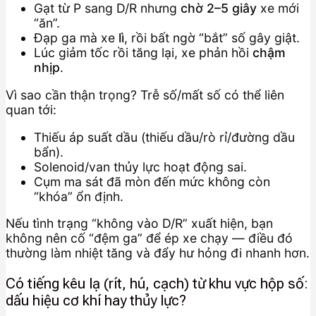
Gạt từ P sang D/R nhưng
chờ 2–5 giây
xe mới
“ăn”.
Đạp ga mà xe
lì
, rồi bất ngờ “bắt” số gây giật.
Lúc giảm tốc rồi tăng lại, xe phản hồi
chậm
nhịp
.
Vì sao cần thận trọng? Trễ số/mất số có thể liên
quan tới:
Thiếu áp suất dầu (thiếu dầu/rò rỉ/đường dầu
bẩn).
Solenoid/van thủy lực hoạt động sai.
Cụm ma sát đã mòn đến mức không còn
“khóa” ổn định.
Nếu tình trạng “không vào D/R” xuất hiện, bạn
không nên cố “đệm ga” để ép xe chạy — điều đó
thường làm nhiệt tăng và đẩy hư hỏng đi nhanh hơn.
Có tiếng kêu lạ (rít, hú, cạch) từ khu vực hộp số:
dấu hiệu cơ khí hay thủy lực?