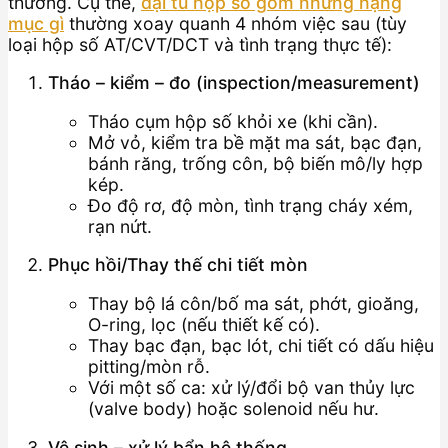
thường. Cụ thể,
đại tu hộp số gồm những hạng
mục gì
thường xoay quanh 4 nhóm việc sau (tùy
loại hộp số AT/CVT/DCT và tình trạng thực tế):
Tháo – kiểm – đo (inspection/measurement)
Tháo cụm hộp số khỏi xe (khi cần).
Mở vỏ, kiểm tra bề mặt ma sát, bạc đạn,
bánh răng, trống côn, bộ biến mô/ly hợp
kép.
Đo độ rơ, độ mòn, tình trạng cháy xém,
rạn nứt.
Phục hồi/Thay thế chi tiết mòn
Thay bộ lá côn/bố ma sát, phớt, gioăng,
O-ring, lọc (nếu thiết kế có).
Thay bạc đạn, bạc lót, chi tiết có dấu hiệu
pitting/mòn rỗ.
Với một số ca: xử lý/đổi bộ van thủy lực
(valve body) hoặc solenoid nếu hư.
Vệ sinh – xử lý bẩn hệ thống