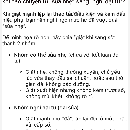
khi nào chuyển từ “sửa nhẹ” sang “nghi đại tu”?
Khi giật mạnh lặp lại theo tải/điều kiện và kèm dấu
hiệu phụ
, bạn nên nghi ngờ mức hư đã vượt quá
“sửa nhẹ”.
Để minh họa rõ hơn, hãy chia “giật khi sang số”
thành 2 nhóm:
Nhóm có thể sửa nhẹ
(chưa vội kết luận đại
tu):
Giật nhẹ, không thường xuyên, chủ yếu
lúc vừa thay dầu sai chuẩn, hoặc sau thời
gian dài không bảo dưỡng.
Giật xuất hiện nhưng không kèm trượt số,
không mùi khét, không rò rỉ.
Nhóm nghi đại tu (đại sửa)
:
Giật mạnh như “đá”, lặp lại đều ở một hoặc
vài cấp số.