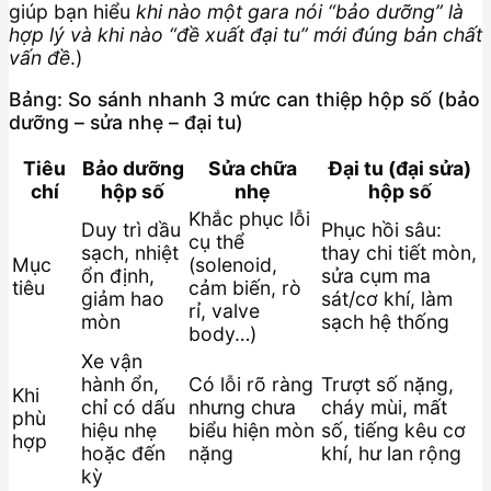
giúp bạn hiểu
khi nào một gara nói “bảo dưỡng” là
hợp lý và khi nào “đề xuất đại tu” mới đúng bản chất
vấn đề
.)
Bảng: So sánh nhanh 3 mức can thiệp hộp số (bảo
dưỡng – sửa nhẹ – đại tu)
Tiêu
Bảo dưỡng
Sửa chữa
Đại tu (đại sửa)
chí
hộp số
nhẹ
hộp số
Khắc phục lỗi
Duy trì dầu
Phục hồi sâu:
cụ thể
sạch, nhiệt
thay chi tiết mòn,
Mục
(solenoid,
ổn định,
sửa cụm ma
tiêu
cảm biến, rò
giảm hao
sát/cơ khí, làm
rỉ, valve
mòn
sạch hệ thống
body…)
Xe vận
hành ổn,
Có lỗi rõ ràng
Trượt số nặng,
Khi
chỉ có dấu
nhưng chưa
cháy mùi, mất
phù
hiệu nhẹ
biểu hiện mòn
số, tiếng kêu cơ
hợp
hoặc đến
nặng
khí, hư lan rộng
kỳ