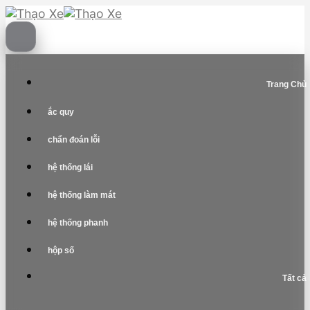
Skip
to
content
Trang Chủ
ắc quy
chẩn đoán lỗi
hệ thống lái
hệ thống làm mát
hệ thống phanh
hộp số
Tất cả