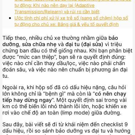
tự động: Khi nào nên dạy lại (Adaptive
Transmission/Relearn) và rủi ro cần biết
Ước tính chi phí xử lý xe trễ số (sang số chậm) hộp số
tự động cho chủ xe: Bảng giá & yếu tố quyết định
Tiếp theo, nhiều chủ xe thường nhầm giữa
bảo
dưỡng
,
sửa chữa nhẹ
và
đại tu (đại sửa)
vì triệu
chứng ban đầu có thể giống nhau. Khi bạn phân biệt
được “mức can thiệp”, bạn sẽ ra quyết định đúng:
việc nào chỉ cần thay dầu/lọc, việc nào phải chẩn
đoán sâu, và việc nào nên chuẩn bị phương án đại
tu.
Ngoài ra, khi hộp số đã có dấu hiệu nặng, câu hỏi
lớn không chỉ là “bệnh gì” mà còn là “
có nên chạy
tiếp hay dừng ngay
”. Một quyết định sai trong vài
km có thể biến lỗi nhỏ thành lỗi lớn, hoặc khiến xe
rơi vào chế độ an toàn (limp mode) giữa đường.
Sau đây, bài viết sẽ đi từ khái niệm đến checklist 9
dấu hiệu, rồi so sánh bảo dưỡng vs đại tu và hướng