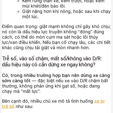
Kèm rung thân xe, kèm trượt, hoặc kèm
mùi khét/đèn báo lỗi.
Giật nặng hơn khi nóng, hoặc sau khi chạy
một lúc.
Điểm quan trọng: giật mạnh không chỉ gây khó chịu;
nó còn là dấu hiệu lực truyền không “đóng” đúng
cách, có thể do mòn cụm ma sát hoặc lỗi thủy
lực/van điều khiển. Nếu bạn cố chạy lâu, các chi tiết
khác cũng chịu tải giật và mòn nhanh hơn.
Trễ số, vào số chậm, mất số/không vào D/R:
dấu hiệu này có cần dừng xe ngay không?
Có, trong nhiều trường hợp bạn nên dừng xe càng
sớm càng tốt
— đặc biệt nếu xe vào D/R chậm bất
thường, không phản ứng khi gạt số, hoặc đang
chạy mà “mất lực”.
Bên cạnh đó, nhiều chủ xe mô tả tình huống
xe bị
trễ số
như sau: