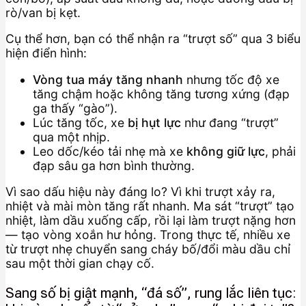
rò/van bị kẹt.
Cụ thể hơn, bạn có thể nhận ra “trượt số” qua 3 biểu
hiện điển hình:
Vòng tua máy tăng nhanh
nhưng tốc độ xe
tăng chậm hoặc không tăng tương xứng (đạp
ga thấy “gào”).
Lúc tăng tốc, xe
bị hụt lực
như đang “trượt”
qua một nhịp.
Leo dốc/kéo tải nhẹ mà xe
không giữ lực
, phải
đạp sâu ga hơn bình thường.
Vì sao dấu hiệu này đáng lo? Vì khi trượt xảy ra,
nhiệt và mài mòn tăng rất nhanh. Ma sát “trượt” tạo
nhiệt, làm dầu xuống cấp, rồi lại làm trượt nặng hơn
— tạo vòng xoắn hư hỏng. Trong thực tế, nhiều xe
từ trượt nhẹ chuyển sang cháy bố/đổi màu dầu chỉ
sau một thời gian chạy cố.
Sang số bị giật mạnh, “đá số”, rung lắc liên tục: