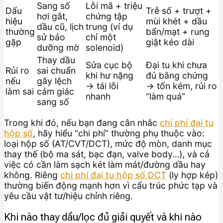
Sang số
Lỗi mã + triệu
Dấu
Trễ số + trượt +
hơi gắt,
chứng tập
hiệu
mùi khét + dầu
dầu cũ, lịch
trung (ví dụ
thường
bẩn/mạt + rung
sử bảo
chỉ một
gặp
giật kéo dài
dưỡng mờ
solenoid)
Thay dầu
Sửa cục bộ
Đại tu khi chưa
Rủi ro
sai chuẩn
khi hư nặng
đủ bằng chứng
nếu
gây lệch
→ tái lỗi
→ tốn kém, rủi ro
làm sai
cảm giác
nhanh
“làm quá”
sang số
Trong khi đó, nếu bạn đang cân nhắc
chi phí đại tu
hộp số
, hãy hiểu “chi phí” thường phụ thuộc vào:
loại hộp số (AT/CVT/DCT), mức độ mòn, danh mục
thay thế (bộ ma sát, bạc đạn, valve body…), và cả
việc có cần làm sạch két làm mát/đường dầu hay
không. Riêng
chi phí đại tu hộp số DCT
(ly hợp kép)
thường biến động mạnh hơn vì cấu trúc phức tạp và
yêu cầu vật tư/hiệu chỉnh riêng.
Khi nào thay dầu/lọc đủ giải quyết và khi nào