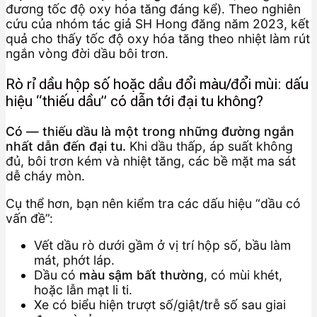
đương tốc độ oxy hóa tăng đáng kể). Theo nghiên
cứu của nhóm tác giả SH Hong đăng năm 2023, kết
quả cho thấy tốc độ oxy hóa tăng theo nhiệt làm rút
ngắn vòng đời dầu bôi trơn.
Rò rỉ dầu hộp số hoặc dầu đổi màu/đổi mùi: dấu
hiệu “thiếu dầu” có dẫn tới đại tu không?
Có — thiếu dầu là một trong những đường ngắn
nhất dẫn đến đại tu.
Khi dầu thấp, áp suất không
đủ, bôi trơn kém và nhiệt tăng, các bề mặt ma sát
dễ cháy mòn.
Cụ thể hơn, bạn nên kiểm tra các dấu hiệu “dầu có
vấn đề”:
Vết dầu rò dưới gầm ở vị trí hộp số, bầu làm
mát, phớt láp.
Dầu có
màu sậm bất thường
, có mùi khét,
hoặc lẫn mạt li ti.
Xe có biểu hiện trượt số/giật/trễ số sau giai