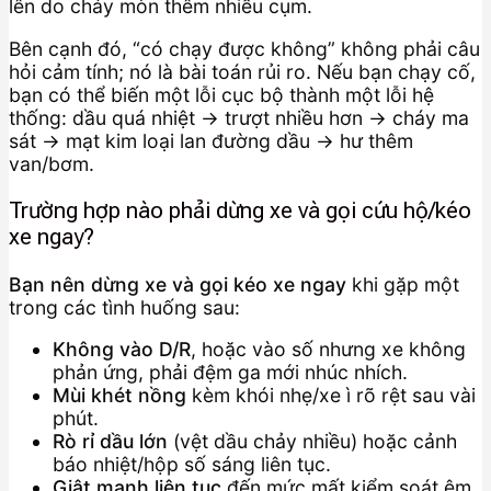
lên do cháy mòn thêm nhiều cụm.
Bên cạnh đó, “có chạy được không” không phải câu
hỏi cảm tính; nó là bài toán rủi ro. Nếu bạn chạy cố,
bạn có thể biến một lỗi cục bộ thành một lỗi hệ
thống: dầu quá nhiệt → trượt nhiều hơn → cháy ma
sát → mạt kim loại lan đường dầu → hư thêm
van/bơm.
Trường hợp nào phải dừng xe và gọi cứu hộ/kéo
xe ngay?
Bạn nên dừng xe và gọi kéo xe ngay
khi gặp một
trong các tình huống sau:
Không vào D/R
, hoặc vào số nhưng xe không
phản ứng, phải đệm ga mới nhúc nhích.
Mùi khét nồng
kèm khói nhẹ/xe ì rõ rệt sau vài
phút.
Rò rỉ dầu lớn
(vệt dầu chảy nhiều) hoặc cảnh
báo nhiệt/hộp số sáng liên tục.
Giật mạnh liên tục
đến mức mất kiểm soát êm