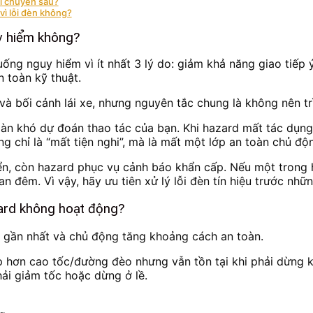
i chuyên sâu?
vì lỗi đèn không?
y hiểm không?
uống nguy hiểm vì ít nhất 3 lý do: giảm khả năng giao tiếp
n toàn kỹ thuật.
à bối cảnh lái xe, nhưng nguyên tắc chung là không nên trì
 làn khó dự đoán thao tác của bạn. Khi hazard mất tác dụn
ng chỉ là “mất tiện nghi”, mà là mất một lớp an toàn chủ đ
ển, còn hazard phục vụ cảnh báo khẩn cấp. Nếu một trong 
ban đêm. Vì vậy, hãy ưu tiên xử lý lỗi đèn tín hiệu trước 
azard không hoạt động?
a gần nhất và chủ động tăng khoảng cách an toàn.
hấp hơn cao tốc/đường đèo nhưng vẫn tồn tại khi phải dừng 
hải giảm tốc hoặc dừng ở lề.