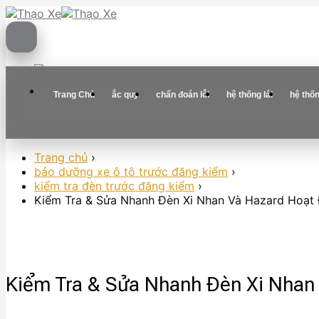
Skip
to
content
Trang Chủ
ắc quy
chẩn đoán lỗi
hệ thống lái
hệ thố
Trang chủ
›
bảo dưỡng xe ô tô trước đăng kiểm
›
kiểm tra đèn trước đăng kiểm
›
Kiểm Tra & Sửa Nhanh Đèn Xi Nhan Và Hazard Hoạt
Kiểm Tra & Sửa Nhanh Đèn Xi Nhan