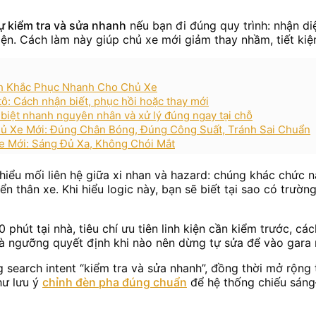
tự kiểm tra và sửa nhanh
nếu bạn đi đúng quy trình: nhận d
kiện. Cách làm này giúp chủ xe mới giảm thay nhầm, tiết kiệ
ch Khắc Phục Nhanh Cho Chủ Xe
: Cách nhận biết, phục hồi hoặc thay mới
n biệt nhanh nguyên nhân và xử lý đúng ngay tại chỗ
 Xe Mới: Đúng Chân Bóng, Đúng Công Suất, Tránh Sai Chuẩn
 Mới: Sáng Đủ Xa, Không Chói Mắt
 hiểu mối liên hệ giữa xi nhan và hazard: chúng khác chức
ển thân xe. Khi hiểu logic này, bạn sẽ biết tại sao có trư
0 phút tại nhà, tiêu chí ưu tiên linh kiện cần kiểm trước, c
và ngưỡng quyết định khi nào nên dừng tự sửa để vào gara 
ng search intent “kiểm tra và sửa nhanh”, đồng thời mở rộn
hư lưu ý
chỉnh đèn pha đúng chuẩn
để hệ thống chiếu sáng