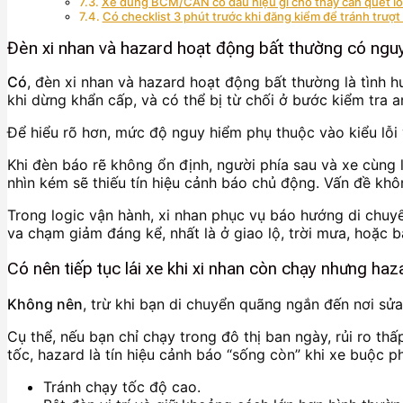
Xe dùng BCM/CAN có dấu hiệu gì cho thấy cần quét lỗ
Có checklist 3 phút trước khi đăng kiểm để tránh trượt 
Đèn xi nhan và hazard hoạt động bất thường có ngu
Có
, đèn xi nhan và hazard hoạt động bất thường là tình h
khi dừng khẩn cấp, và có thể bị từ chối ở bước kiểm tra a
Để hiểu rõ hơn, mức độ nguy hiểm phụ thuộc vào kiểu lỗi v
Khi đèn báo rẽ không ổn định, người phía sau và xe cùng
nhìn kém sẽ thiếu tín hiệu cảnh báo chủ động. Vấn đề khô
Trong logic vận hành, xi nhan phục vụ báo hướng di chuy
va chạm giảm đáng kể, nhất là ở giao lộ, trời mưa, hoặc 
Có nên tiếp tục lái xe khi xi nhan còn chạy nhưng h
Không nên
, trừ khi bạn di chuyển quãng ngắn đến nơi sử
Cụ thể, nếu bạn chỉ chạy trong đô thị ban ngày, rủi ro t
tốc, hazard là tín hiệu cảnh báo “sống còn” khi xe buộc p
Tránh chạy tốc độ cao.