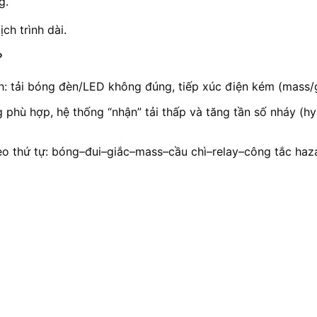
g.
ch trình dài.
?
h: tải bóng đèn/LED không đúng, tiếp xúc điện kém (mass/g
phù hợp, hệ thống “nhận” tải thấp và tăng tần số nháy (hy
heo thứ tự: bóng–đui–giắc–mass–cầu chì–relay–công tắc ha