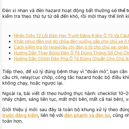
Đèn xi nhan và đèn hazard hoạt động bất thường
có thể 
kiểm tra theo thứ tự từ dễ đến khó, rồi mới thay thế linh 
Nhận Diện 12 Lỗi Đèn Hay Trượt Đăng Kiểm Ô Tô Và Cá
Khắc phục đèn mờ do chóa đèn xuống cấp cho chủ xe ô tô
Cách kiểm tra lỗi relay/cầu chì đèn ô tô cho chủ xe: phâ
Hướng Dẫn Thay Bóng Đèn Ô Tô Đúng Thông Số Cho Chủ
Hướng Dẫn Chỉnh Đèn Pha Ô Tô Đúng Chuẩn Cho Chủ Xe
Tiếp theo, để xử lý đúng bệnh thay vì “đoán mò”, bạn cần
cầu chì, relay/cục chớp, công tắc hazard hoặc bộ điều khi
không chạy, hoặc ngược lại.
Ngoài ra, bài viết đi theo hướng thực hành: checklist 10–2
nháy chậm, sáng liên tục, mất một bên, mất cả hai bên), 
Giới thiệu ý mới: sau đây là toàn bộ khung xử lý theo đú
trước đăng kiểm
, liên hệ với
đèn phanh và đèn lùi
, cũng n
toàn hơn.