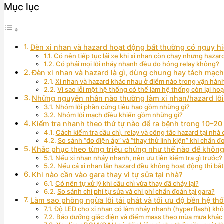
Mục lục
Đèn xi nhan và hazard hoạt động bất thường có nguy 
Có nên tiếp tục lái xe khi xi nhan còn chạy nhưng haza
Có phải mọi lỗi nháy nhanh đều do hỏng relay không?
Đèn xi nhan và hazard là gì, dùng chung hay tách mạc
Xi nhan và hazard khác nhau ở điểm nào trong vận hành
Vì sao lỗi một hệ thống có thể làm hệ thống còn lại h
Những nguyên nhân nào thường làm xi nhan/hazard lỗ
Nhóm lỗi phần cứng tiêu hao gồm những gì?
Nhóm lỗi mạch điều khiển gồm những gì?
Kiểm tra nhanh theo thứ tự nào để ra bệnh trong 10–20
Cách kiểm tra cầu chì, relay và công tắc hazard tại nh
So sánh “đo điện áp” và “thay thử linh kiện” khi chẩn đ
Khắc phục theo từng triệu chứng như thế nào để khôn
Nếu xi nhan nháy nhanh, nên ưu tiên kiểm tra gì trước?
Nếu cả xi nhan lẫn hazard đều không hoạt động thì bắt
Khi nào cần vào gara thay vì tự sửa tại nhà?
Có nên tự xử lý khi cầu chì vừa thay đã cháy lại?
So sánh chi phí tự sửa và chi phí chẩn đoán tại gara?
Làm sao phòng ngừa lỗi tái phát và tối ưu độ bền hệ th
Độ LED cho xi nhan có làm nháy nhanh (hyperflash) khô
Bảo dưỡng giắc điện và điểm mass theo mùa mưa khác