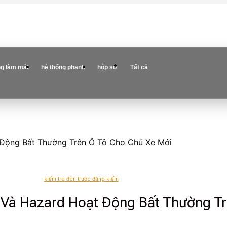
ng làm mát
hệ thống phanh
hộp số
Tất cả
 Động Bất Thường Trên Ô Tô Cho Chủ Xe Mới
kiểm tra đèn trước đăng kiểm
 Và Hazard Hoạt Động Bất Thường T