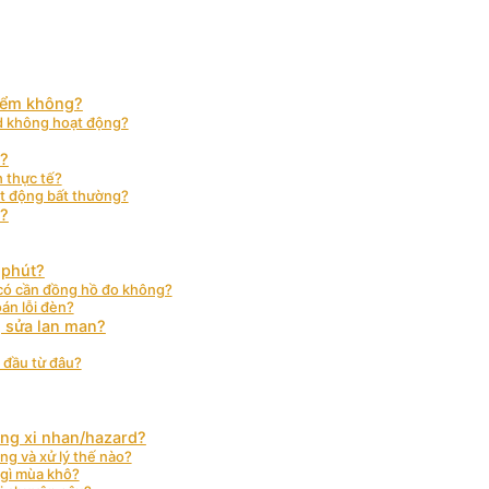
hiểm không?
rd không hoạt động?
h?
 thực tế?
oạt động bất thường?
i?
 phút?
à có cần đồng hồ đo không?
oán lỗi đèn?
g sửa lan man?
 đầu từ đâu?
ống xi nhan/hazard?
ng và xử lý thế nào?
 gì mùa khô?