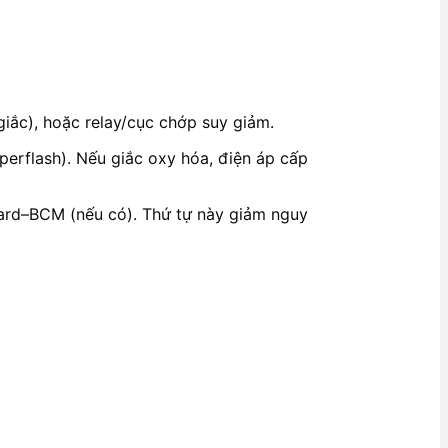
iắc), hoặc relay/cục chớp suy giảm.
perflash). Nếu giắc oxy hóa, điện áp cấp
zard–BCM (nếu có). Thứ tự này giảm nguy