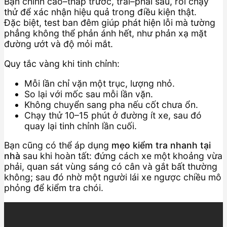
Bạn chỉnh cao–thấp trước, trái–phải sau, rồi chạy
thử để xác nhận hiệu quả trong điều kiện thật.
Đặc biệt, test ban đêm giúp phát hiện lỗi mà tường
phẳng không thể phản ánh hết, như phản xạ mặt
đường ướt và độ mỏi mắt.
Quy tắc vàng khi tinh chỉnh:
Mỗi lần chỉ vặn một trục, lượng nhỏ.
So lại với mốc sau mỗi lần vặn.
Không chuyển sang pha nếu cốt chưa ổn.
Chạy thử 10–15 phút ở đường ít xe, sau đó
quay lại tinh chỉnh lần cuối.
Bạn cũng có thể áp dụng
mẹo kiểm tra nhanh tại
nhà
sau khi hoàn tất: đứng cách xe một khoảng vừa
phải, quan sát vùng sáng có cân và gắt bất thường
không; sau đó nhờ một người lái xe ngược chiều mô
phỏng để kiểm tra chói.