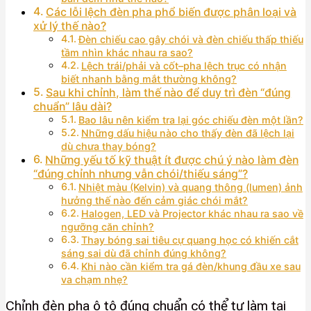
Các lỗi lệch đèn pha phổ biến được phân loại và
xử lý thế nào?
Đèn chiếu cao gây chói và đèn chiếu thấp thiếu
tầm nhìn khác nhau ra sao?
Lệch trái/phải và cốt–pha lệch trục có nhận
biết nhanh bằng mắt thường không?
Sau khi chỉnh, làm thế nào để duy trì đèn “đúng
chuẩn” lâu dài?
Bao lâu nên kiểm tra lại góc chiếu đèn một lần?
Những dấu hiệu nào cho thấy đèn đã lệch lại
dù chưa thay bóng?
Những yếu tố kỹ thuật ít được chú ý nào làm đèn
“đúng chỉnh nhưng vẫn chói/thiếu sáng”?
Nhiệt màu (Kelvin) và quang thông (lumen) ảnh
hưởng thế nào đến cảm giác chói mắt?
Halogen, LED và Projector khác nhau ra sao về
ngưỡng căn chỉnh?
Thay bóng sai tiêu cự quang học có khiến cắt
sáng sai dù đã chỉnh đúng không?
Khi nào cần kiểm tra gá đèn/khung đầu xe sau
va chạm nhẹ?
Chỉnh đèn pha ô tô đúng chuẩn có thể tự làm tại