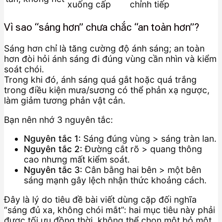
xuống cấp
chỉnh tiếp
Vì sao “sáng hơn” chưa chắc “an toàn hơn”?
Sáng hơn chỉ là tăng cường độ ánh sáng; an toàn
hơn đòi hỏi ánh sáng đi đúng vùng cần nhìn và kiểm
soát chói.
Trong khi đó, ánh sáng quá gắt hoặc quá trắng
trong điều kiện mưa/sương có thể phản xạ ngược,
làm giảm tương phản vật cản.
Bạn nên nhớ 3 nguyên tắc:
Nguyên tắc 1:
Sáng đúng vùng > sáng tràn lan.
Nguyên tắc 2:
Đường cắt rõ > quang thông
cao nhưng mất kiểm soát.
Nguyên tắc 3:
Cân bằng hai bên > một bên
sáng mạnh gây lệch nhận thức khoảng cách.
Đây là lý do tiêu đề bài viết dùng cặp đối nghĩa
“sáng đủ xa, không chói mắt”: hai mục tiêu này phải
được tối ưu đồng thời, không thể chọn một bỏ một.