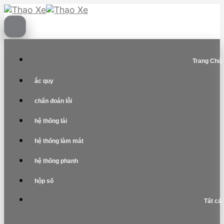
Skip
to
content
Trang Chủ
ắc quy
chẩn đoán lỗi
hệ thống lái
hệ thống làm mát
hệ thống phanh
hộp số
Tất cả