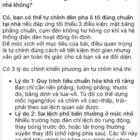
nhà không?
Có, bạn có thể tự chỉnh đèn pha ô tô đúng chuẩn
tại nhà
nếu đáp ứng tối thiểu 3 điều kiện: mặt bằng
phẳng chuẩn, cụm đèn không hư hỏng cơ khí và hệ
thống điện đèn hoạt động ổn định.
Để móc xích với mục tiêu của bài, điều quan trọng
là tự chỉnh đúng cách sẽ tiết kiệm thời gian nhưng
vẫn giữ an toàn thị giác cho cả bạn và xe đối diện.
Có 3 lý do chính khiến phương án tự chỉnh khả thi:
Lý do 1: Quy trình tiêu chuẩn hóa khá rõ ràng
Bạn chỉ cần nền phẳng, tường phẳng, thước
đo, băng dính và tua-vít. Từ đó có thể dựng
mốc ngang/dọc và chỉnh vít cao–thấp, trái–
phải theo sai lệch quan sát được.
Lý do 2: Sai lệch phổ biến thường ở mức nhỏ
Nhiều trường hợp đèn chỉ lệch do rung động,
thay bóng trước đó, hoặc tải trọng thường
xuyên thay đổi (chở nặng phía sau). Các lỗi này
có thể hiệu chỉnh lại bằng quy trình thủ công.