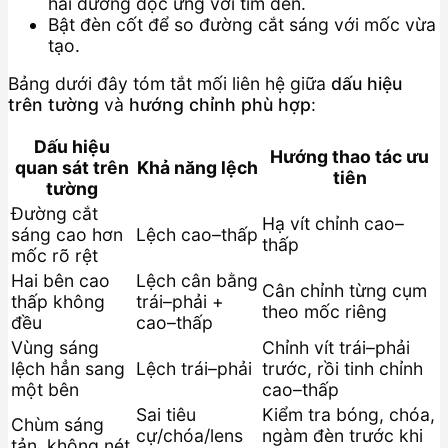
hai đường dọc ứng với tim đèn.
Bật đèn cốt để so đường cắt sáng với mốc vừa
tạo.
Bảng dưới đây tóm tắt mối liên hệ giữa
dấu hiệu
trên tường
và
hướng chỉnh phù hợp
:
Dấu hiệu
Hướng thao tác ưu
quan sát trên
Khả năng lệch
tiên
tường
Đường cắt
Hạ vít chỉnh cao–
sáng cao hơn
Lệch cao–thấp
thấp
mốc rõ rệt
Hai bên cao
Lệch cân bằng
Cân chỉnh từng cụm
thấp không
trái–phải +
theo mốc riêng
đều
cao–thấp
Vùng sáng
Chỉnh vít trái–phải
lệch hẳn sang
Lệch trái–phải
trước, rồi tinh chỉnh
một bên
cao–thấp
Sai tiêu
Kiểm tra bóng, chóa,
Chùm sáng
cự/chóa/lens
ngàm đèn trước khi
tản, không nét