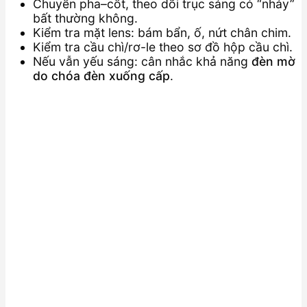
Chuyển pha–cốt, theo dõi trục sáng có “nhảy”
bất thường không.
Kiểm tra mặt lens: bám bẩn, ố, nứt chân chim.
Kiểm tra cầu chì/rơ-le theo sơ đồ hộp cầu chì.
Nếu vẫn yếu sáng: cân nhắc khả năng
đèn mờ
do chóa đèn xuống cấp
.