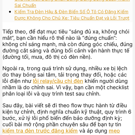
Sai Chuẩn
Kiểm Tra Đèn Hậu & Đèn Biển Số Ô Tô Có Đăng Kiểm
Được Không Cho Chủ Xe: Tiêu Chuẩn Đạt và Lỗi Trượt
Tiếp theo, để đạt mục tiêu “sáng đủ xa, không chói
mắt”, bạn cần hiểu rõ thế nào là “đúng chuẩn”:
không chỉ sáng mạnh, mà còn đúng góc chiếu, đúng
đường cắt sáng và đúng bối cảnh vận hành thực tế
(đường tối, mưa, đô thị có đèn nền).
Ngoài ra, trong quá trình sử dụng, nhiều xe bị lệch
do thay bóng sai tâm, tải trọng thay đổi, hoặc các
lỗi điện như
lỗi relay/cầu chì đèn
khiến người dùng
nhầm là do chỉnh sai. Vì vậy, bạn cần một checklist
phân loại lỗi và quy trình test sau chỉnh.
Sau đây, bài viết sẽ đi theo flow thực hành từ điều
kiện tự chỉnh, định nghĩa chuẩn kỹ thuật, quy trình 6
bước, xử lý lỗi phổ biến đến bảo dưỡng định kỳ;
cuối bài mở rộng phần chuyên sâu để bạn tự tin
kiểm tra đèn trước đăng kiểm
và áp dụng
mẹo