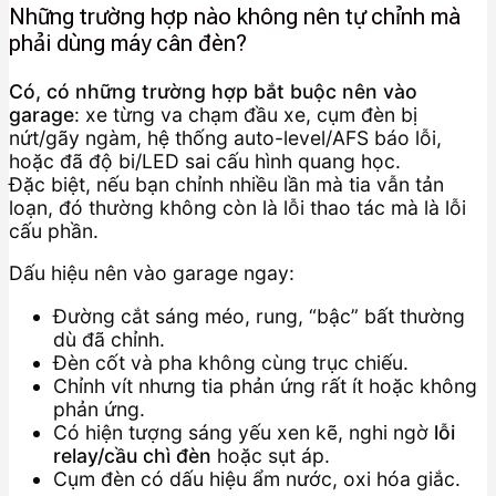
Những trường hợp nào không nên tự chỉnh mà
phải dùng máy cân đèn?
Có, có những trường hợp bắt buộc nên vào
garage
: xe từng va chạm đầu xe, cụm đèn bị
nứt/gãy ngàm, hệ thống auto-level/AFS báo lỗi,
hoặc đã độ bi/LED sai cấu hình quang học.
Đặc biệt, nếu bạn chỉnh nhiều lần mà tia vẫn tản
loạn, đó thường không còn là lỗi thao tác mà là lỗi
cấu phần.
Dấu hiệu nên vào garage ngay:
Đường cắt sáng méo, rung, “bậc” bất thường
dù đã chỉnh.
Đèn cốt và pha không cùng trục chiếu.
Chỉnh vít nhưng tia phản ứng rất ít hoặc không
phản ứng.
Có hiện tượng sáng yếu xen kẽ, nghi ngờ
lỗi
relay/cầu chì đèn
hoặc sụt áp.
Cụm đèn có dấu hiệu ẩm nước, oxi hóa giắc.