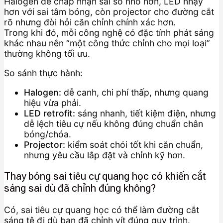
Halogen dễ chấp nhận sai số nhỏ hơn, LED nhạy
hơn với sai tâm bóng, còn projector cho đường cắt
rõ nhưng đòi hỏi căn chỉnh chính xác hơn.
Trong khi đó, mỗi công nghệ có đặc tính phát sáng
khác nhau nên “một công thức chỉnh cho mọi loại”
thường không tối ưu.
So sánh thực hành:
Halogen:
dễ canh, chi phí thấp, nhưng quang
hiệu vừa phải.
LED retrofit:
sáng nhanh, tiết kiệm điện, nhưng
dễ lệch tiêu cự nếu không đúng chuẩn chân
bóng/chóa.
Projector:
kiểm soát chói tốt khi căn chuẩn,
nhưng yêu cầu lắp đặt và chỉnh kỹ hơn.
Thay bóng sai tiêu cự quang học có khiến cắt
sáng sai dù đã chỉnh đúng không?
Có, sai tiêu cự quang học có thể làm đường cắt
sáng tệ đi dù bạn đã chỉnh vít đúng quy trình.