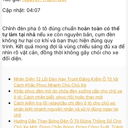
Cập nhật: 04:07
Chỉnh đèn pha ô tô đúng chuẩn
hoàn toàn có thể
tự làm tại nhà
nếu xe còn nguyên bản, cụm đèn
không hư hại cơ khí và bạn thực hiện đúng quy
trình. Kết quả mong đợi là vùng chiếu sáng đủ xa để
nhìn rõ vật cản, đồng thời không gây chói cho xe
đối diện.
Nhận Diện 12 Lỗi Đèn Hay Trượt Đăng Kiểm Ô Tô Và
Cách Khắc Phục Nhanh Cho Chủ Xe
Khắc phục đèn mờ do chóa đèn xuống cấp cho chủ xe
ô tô: Cách nhận biết, phục hồi hoặc thay mới
Cách kiểm tra lỗi relay/cầu chì đèn ô tô cho chủ xe:
phân biệt nhanh nguyên nhân và xử lý đúng ngay tại
chỗ
Hướng Dẫn Thay Bóng Đèn Ô Tô Đúng Thông Số Cho
Chủ Xe Mới: Đúng Chân Bóng, Đúng Công Suất, Tránh