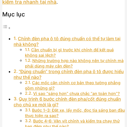
kiểm tra nhanh tại nhà
.
Mục lục
Chỉnh đèn pha ô tô đúng chuẩn có thể tự làm tại
nhà không?
Cần chuẩn bị gì trước khi chỉnh để kết quả
không sai lệch?
Những trường hợp nào không nên tự chỉnh mà
phải dùng máy cân đèn?
“Đúng chuẩn” trong chỉnh đèn pha ô tô được hiểu
như thế nào?
Các mốc căn chỉnh cơ bản theo tường phẳng
gồm những gì?
Vì sao “sáng hơn” chưa chắc “an toàn hơn”?
Quy trình 6 bước chỉnh đèn pha/cốt đúng chuẩn
cho chủ xe mới là gì?
Bước 1–3: Đặt xe, lấy mốc, đọc tia sáng ban đầu
thực hiện ra sao?
Bước 4–6: Vặn vít chỉnh và kiểm tra chạy thử
ban đêm như thế nào?