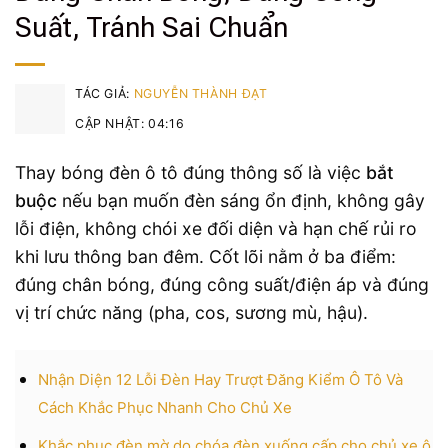
Suất, Tránh Sai Chuẩn
TÁC GIẢ:
NGUYỄN THÀNH ĐẠT
CẬP NHẬT: 04:16
Thay bóng đèn ô tô đúng thông số là việc
bắt
buộc
nếu bạn muốn đèn sáng ổn định, không gây
lỗi điện, không chói xe đối diện và hạn chế rủi ro
khi lưu thông ban đêm. Cốt lõi nằm ở ba điểm:
đúng chân bóng, đúng công suất/điện áp và đúng
vị trí chức năng (pha, cos, sương mù, hậu).
Nhận Diện 12 Lỗi Đèn Hay Trượt Đăng Kiểm Ô Tô Và
Cách Khắc Phục Nhanh Cho Chủ Xe
Khắc phục đèn mờ do chóa đèn xuống cấp cho chủ xe ô