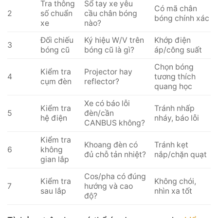
Tra thông
Sổ tay xe yêu
Có mã chân
2
số chuẩn
cầu chân bóng
bóng chính xác
xe
nào?
Đối chiếu
Ký hiệu W/V trên
Khớp điện
3
bóng cũ
bóng cũ là gì?
áp/công suất
Chọn bóng
Kiểm tra
Projector hay
4
tương thích
cụm đèn
reflector?
quang học
Xe có báo lỗi
Kiểm tra
Tránh nhấp
5
đèn/cần
hệ điện
nháy, báo lỗi
CANBUS không?
Kiểm tra
Khoang đèn có
Tránh kẹt
6
không
đủ chỗ tản nhiệt?
nắp/chặn quạt
gian lắp
Cos/pha có đúng
Kiểm tra
Không chói,
7
hướng và cao
sau lắp
nhìn xa tốt
độ?