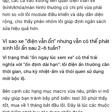
lập, các ca vào xưởng liên quan điện thân xe
(kính/khóa/màn hình) thường có chi phí vừa phải
hơn so với lỗi module điều khiển và dây dẫn diện
rộng, cho thấy phân nhóm lỗi giúp định ngân sách
sửa hiệu quả hơn.
Vì sao xe “điện vẫn ổn” nhưng vẫn có thể phát
sinh lỗi ẩn sau 2–6 tuần?
Vì trạng thái “ổn ngay lúc xem xe” có thể trái
nghĩa với “ổn định dài hạn”: lỗi điện ẩn thường cần
thời gian, chu kỳ nhiệt-ẩm và thói quen sử dụng
mới bộc lộ.
Bên cạnh các hạng mục macro vừa nêu, phần vi mô
này giúp bạn tránh bẫy phổ biến: test 30 phút thấy
tốt, mua về 1 tháng bắt đầu lỗi. Đây là lúc các thuộc