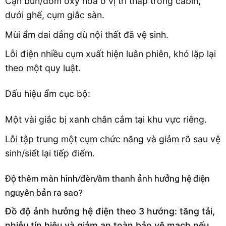
Cặn bùn/đốm oxy hóa ở vị trí thấp trong cabin,
dưới ghế, cụm giắc sàn.
Mùi ẩm dai dẳng dù nội thất đã vệ sinh.
Lỗi điện nhiều cụm xuất hiện luân phiên, khó lặp lại
theo một quy luật.
Dấu hiệu ẩm cục bộ:
Một vài giắc bị xanh chân cắm tại khu vực riêng.
Lỗi tập trung một cụm chức năng và giảm rõ sau vệ
sinh/siết lại tiếp điểm.
Độ thêm màn hình/đèn/âm thanh ảnh hưởng hệ điện
nguyên bản ra sao?
Đồ độ ảnh hưởng hệ điện theo 3 hướng: tăng tải,
nhiễu tín hiệu và giảm an toàn bảo vệ mạch nếu