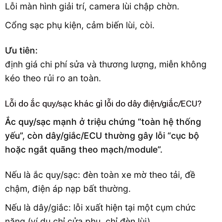
Lỗi màn hình giải trí, camera lùi chập chờn.
Cổng sạc phụ kiện, cảm biến lùi, còi.
Ưu tiên:
định giá chi phí sửa và thương lượng, miễn không
kéo theo rủi ro an toàn.
Lỗi do ắc quy/sạc khác gì lỗi do dây điện/giắc/ECU?
Ắc quy/sạc mạnh ở triệu chứng “toàn hệ thống
yếu”, còn dây/giắc/ECU thường gây lỗi “cục bộ
hoặc ngắt quãng theo mạch/module”.
Nếu là ắc quy/sạc: đèn toàn xe mờ theo tải, đề
chậm, điện áp nạp bất thường.
Nếu là dây/giắc: lỗi xuất hiện tại một cụm chức
năng (ví dụ chỉ cửa phụ, chỉ đèn lùi).