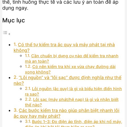
thể, tình huống thực tế và các lưu ý an toàn để áp
dụng ngay.
Mục lục
Có thể tự kiểm tra ắc quy và máy phát tại nhà
không?
Cần chuẩn bị dụng cụ nào để kiểm tra nhanh
mà an toàn?
Có nên kiểm tra khi xe vừa chạy đường dài
xong không?
“Lỗi nguồn” và “lỗi sạc” được định nghĩa như thế
nào?
Lỗi nguồn (ắc quy) là gì và biểu hiện điển hình
ra sao?
Lỗi sạc (máy phát/hệ nạp) là gì và nhận biết
thế nào?
Các bước kiểm tra nào giúp phân biệt nhanh lỗi
ắc quy hay máy phát?
Bước 1–3: Đo điện áp tĩnh, điện áp khi nổ máy,
điện áp khi bật tải thực hiện ra sao?