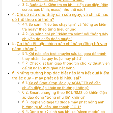
Bước 4–5: Kiểm tra cơ khí – tiếp xúc điện (dây
curoa, cọc bình, mass) như thế nào?
Chỉ số nào cho thấy cần sửa ngay, và chỉ số nào
có thể theo dõi thêm?
So sánh “tiếp tục chạy tạm” và “dừng xe kiểm
tra ngay” theo từng triệu chứng
So sánh chi phí “kiểm tra sớm” với “hỏng dây
chuyền do chẩn đoán muộn”
Có thể kết luận chính xác chỉ bằng đồng hồ vạn
năng không?
Khi nào cần test chuyên sâu tại gara để tránh
thay nhầm ắc quy hoặc máy phát?
Checklist bàn giao thông tin cho kỹ thuật viên
để rút ngắn thời gian bắt bệnh
Những trường hợp đặc biệt nào làm kết quả kiểm
tra ắc quy – máy phát dễ bị hiểu sai?
Xe có Start-Stop, ắc quy AGM/EFB có cần
chuẩn điện áp khác xe thường không?
Smart charging theo ECU/BMS có khiến điện
áp dao động “trông như lỗi” không?
Ripple voltage từ diode máy phát hỏng ảnh
hưởng gì tới đèn, âm thanh, ECU?
Dòng rò ký sinh sau khi xe “sleep mode” có