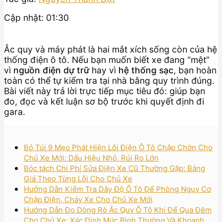
Cập nhật: 01:30
Ắc quy và máy phát là hai mắt xích sống còn của hệ
thống điện ô tô. Nếu bạn muốn biết xe đang “mệt”
vì
nguồn điện dự trữ
hay vì
hệ thống sạc
, bạn hoàn
toàn có thể tự kiểm tra tại nhà bằng quy trình đúng.
Bài viết này trả lời trực tiếp mục tiêu đó: giúp bạn
đo, đọc và kết luận sơ bộ trước khi quyết định đi
gara.
Bỏ Túi 9 Mẹo Phát Hiện Lỗi Điện Ô Tô Chập Chờn Cho
Chủ Xe Mới: Dấu Hiệu Nhỏ, Rủi Ro Lớn
Bóc tách Chi Phí Sửa Điện Xe Cũ Thường Gặp: Bảng
Giá Theo Từng Lỗi Cho Chủ Xe
Hướng Dẫn Kiểm Tra Dây Độ Ô Tô Để Phòng Nguy Cơ
Chập Điện, Cháy Xe Cho Chủ Xe Mới
Hướng Dẫn Đo Dòng Rò Ắc Quy Ô Tô Khi Để Qua Đêm
Cho Chủ Xe: Xác Định Mức Bình Thường Và Khoanh