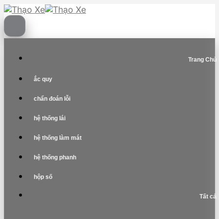
Skip
to
content
Trang Chủ
ắc quy
chẩn đoán lỗi
hệ thống lái
hệ thống làm mát
hệ thống phanh
hộp số
Tất cả