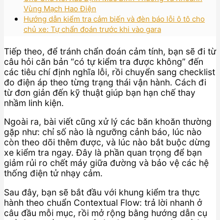
Vùng Mạch Hao Điện
Hướng dẫn kiểm tra cảm biến và đèn báo lỗi ô tô cho
chủ xe: Tự chẩn đoán trước khi vào gara
Tiếp theo, để tránh chẩn đoán cảm tính, bạn sẽ đi từ
câu hỏi căn bản “có tự kiểm tra được không” đến
các tiêu chí định nghĩa lỗi, rồi chuyển sang checklist
đo điện áp theo từng trạng thái vận hành. Cách đi
từ đơn giản đến kỹ thuật giúp bạn hạn chế thay
nhầm linh kiện.
Ngoài ra, bài viết cũng xử lý các băn khoăn thường
gặp như: chỉ số nào là ngưỡng cảnh báo, lúc nào
còn theo dõi thêm được, và lúc nào bắt buộc dừng
xe kiểm tra ngay. Đây là phần quan trọng để bạn
giảm rủi ro chết máy giữa đường và bảo vệ các hệ
thống điện tử nhạy cảm.
Sau đây, bạn sẽ bắt đầu với khung kiểm tra thực
hành theo chuẩn Contextual Flow: trả lời nhanh ở
câu đầu mỗi mục, rồi mở rộng bằng hướng dẫn cụ