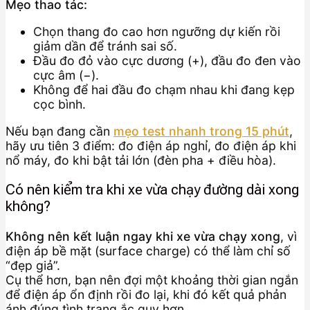
Mẹo thao tác:
Chọn thang đo cao hơn ngưỡng dự kiến rồi
giảm dần để tránh sai số.
Đầu đo đỏ vào cực dương (+), đầu đo đen vào
cực âm (−).
Không để hai đầu đo chạm nhau khi đang kẹp
cọc bình.
Nếu bạn đang cần
mẹo test nhanh trong 15 phút
,
hãy ưu tiên 3 điểm: đo điện áp nghỉ, đo điện áp khi
nổ máy, đo khi bật tải lớn (đèn pha + điều hòa).
Có nên kiểm tra khi xe vừa chạy đường dài xong
không?
Không nên kết luận ngay khi xe vừa chạy xong
, vì
điện áp bề mặt (surface charge) có thể làm chỉ số
“đẹp giả”.
Cụ thể hơn, bạn nên đợi một khoảng thời gian ngắn
để điện áp ổn định rồi đo lại, khi đó kết quả phản
ánh đúng tình trạng ắc quy hơn.