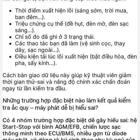
Thời điểm xuất hiện lỗi (sáng sớm, trời mưa,
ban đêm…).
Triệu chứng cụ thể (đề hụt, đèn mờ, đèn sạc
sáng…).
Chỉ số đo đã ghi ở 3 trạng thái.
Các thao tác bạn đã làm (vệ sinh cọc, thay
dây, sạc ngoài…).
Điều kiện tải lúc lỗi xuất hiện (bật điều hòa, đèn
pha, sấy kính…).
Cách bàn giao dữ liệu này giúp kỹ thuật viên giảm
thời gian thử-sai và nâng độ chính xác chẩn đoán
ngay từ lần kiểm tra đầu.
Những trường hợp đặc biệt nào làm kết quả kiểm
tra ắc quy – máy phát dễ bị hiểu sai?
Có 4 nhóm trường hợp đặc biệt dễ gây hiểu sai: hệ
Start-Stop với bình AGM/EFB, chiến lược sạc
thông minh theo ECU/BMS, nhiễu gợn từ diode
máy phát, và dòng rò ký sinh theo chu kỳ ngủ của