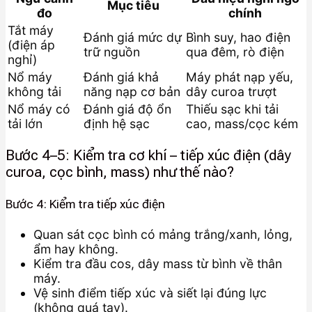
Mục tiêu
đo
chính
Tắt máy
Đánh giá mức dự
Bình suy, hao điện
(điện áp
trữ nguồn
qua đêm, rò điện
nghỉ)
Nổ máy
Đánh giá khả
Máy phát nạp yếu,
không tải
năng nạp cơ bản
dây curoa trượt
Nổ máy có
Đánh giá độ ổn
Thiếu sạc khi tải
tải lớn
định hệ sạc
cao, mass/cọc kém
Bước 4–5: Kiểm tra cơ khí – tiếp xúc điện (dây
curoa, cọc bình, mass) như thế nào?
Bước 4: Kiểm tra tiếp xúc điện
Quan sát cọc bình có mảng trắng/xanh, lỏng,
ẩm hay không.
Kiểm tra đầu cos, dây mass từ bình về thân
máy.
Vệ sinh điểm tiếp xúc và siết lại đúng lực
(không quá tay).