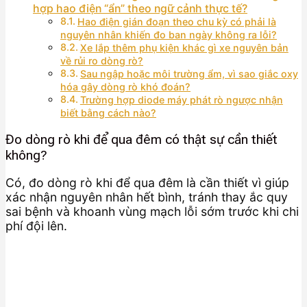
hợp hao điện “ẩn” theo ngữ cảnh thực tế?
Hao điện gián đoạn theo chu kỳ có phải là
nguyên nhân khiến đo ban ngày không ra lỗi?
Xe lắp thêm phụ kiện khác gì xe nguyên bản
về rủi ro dòng rò?
Sau ngập hoặc môi trường ẩm, vì sao giắc oxy
hóa gây dòng rò khó đoán?
Trường hợp diode máy phát rò ngược nhận
biết bằng cách nào?
Đo dòng rò khi để qua đêm có thật sự cần thiết
không?
Có, đo dòng rò khi để qua đêm là cần thiết vì giúp
xác nhận nguyên nhân hết bình, tránh thay ắc quy
sai bệnh và khoanh vùng mạch lỗi sớm trước khi chi
phí đội lên.