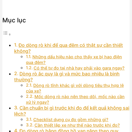
Mục lục
Đo dòng rò khi để qua đêm có thật sự cần thiết
không?
Những dấu hiệu nào cho thấy xe bị hao điện
qua đêm?
Có thể tự đo tại nhà hay phải vào gara ngay?
Dòng rò ắc quy là gì và mức bao nhiêu là bình
thường?
Dòng rò tĩnh khác gì với dòng tiêu thụ hợp lệ
của xe?
Mốc dòng rò nào nên theo dõi, mốc nào cần
xử lý ngay?
Cần chuẩn bị gì trước khi đo để kết quả không sai
lệch?
Checklist dụng cụ đo gồm những gì?
Cần thiết lập xe như thế nào trước khi đo?
Đo dòng rò bằng đồng hồ vạn năng theo quy