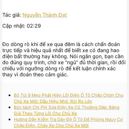
Tác giả:
Nguyễn Thành Đạt
Cập nhật: 02:29
Đo dòng rò khi để xe qua đêm là cách chẩn đoán
trực tiếp và hiệu quả nhất để biết xe có đang hao
điện bất thường hay không. Nói ngắn gọn, bạn cần
đo đúng quy trình, chờ xe “ngủ” đủ thời gian, rồi đối
chiếu với ngưỡng dòng rò để kết luận chính xác
thay vì đoán theo cảm giác.
Bỏ Túi 9 Mẹo Phát Hiện Lỗi Điện Ô Tô Chập Chờn Cho
Chủ Xe Mới: Dấu Hiệu Nhỏ, Rủi Ro Lớn
Bóc tách Chi Phí Sửa Điện Xe Cũ Thường Gặp: Bảng
Giá Theo Từng Lỗi Cho Chủ Xe
Hướng Dẫn Kiểm Tra Dây Độ Ô Tô Để Phòng Nguy Cơ
Chập Điện, Cháy Xe Cho Chủ Xe Mới