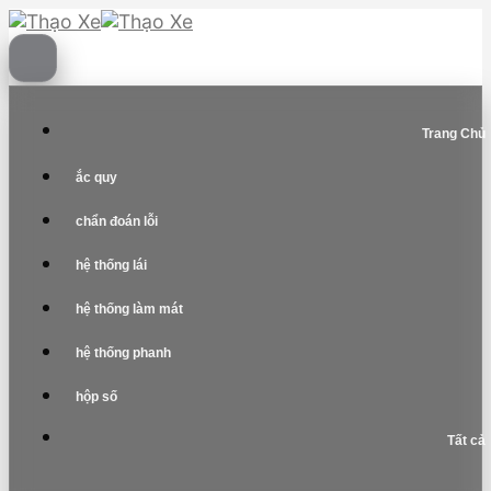
Skip
to
content
Trang Chủ
ắc quy
chẩn đoán lỗi
hệ thống lái
hệ thống làm mát
hệ thống phanh
hộp số
Tất cả