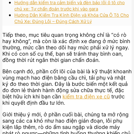
Hướng dẫn kiểm tra cảm biến và đèn báo lỗi ô tô cho
chủ xe: Tự chẩn đoán trước khi vào gara
Hướng Dẫn Kiểm Tra Kính Điện và Khóa Cửa Ô Tô Cho
Chủ Xe: Đúng Lỗi – Đúng Cách Xử Lý
Tiếp theo, mục tiêu quan trọng không chỉ là “có rò
hay không”, mà còn là xác định xe đang ở mức bình
thường, mức cần theo dõi hay mức phải xử lý ngay.
Khi có con số cụ thể, bạn sẽ tránh thay bình oan,
đồng thời rút ngắn thời gian chẩn đoán.
Bên cạnh đó, phần cốt lõi của bài là kỹ thuật khoanh
vùng mạch hao điện bằng cầu chì, tải phụ và nhật
ký đo theo thời gian. Đây là bước biến một kết quả
đo đơn lẻ thành hành động sửa chữa thực tế, đặc
biệt hữu ích khi bạn cần
kiểm tra điện xe cũ
trước
khi quyết định đầu tư lớn.
Giới thiệu ý mới, ở phần cuối bài, chúng ta mở rộng
sang các ca khó như hao điện gián đoạn, lỗi phụ
kiện lắp thêm, rò do ẩm sau ngập và diode máy
phát rò ngược—những tình huống thường khiến chủ