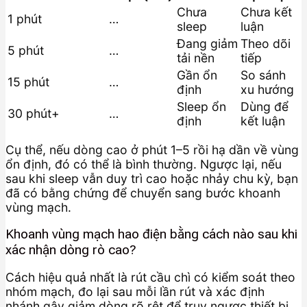
Chưa
Chưa kết
1 phút
…
sleep
luận
Đang giảm
Theo dõi
5 phút
…
tải nền
tiếp
Gần ổn
So sánh
15 phút
…
định
xu hướng
Sleep ổn
Dùng để
30 phút+
…
định
kết luận
Cụ thể, nếu dòng cao ở phút 1–5 rồi hạ dần về vùng
ổn định, đó có thể là bình thường. Ngược lại, nếu
sau khi sleep vẫn duy trì cao hoặc nhảy chu kỳ, bạn
đã có bằng chứng để chuyển sang bước khoanh
vùng mạch.
Khoanh vùng mạch hao điện bằng cách nào sau khi
xác nhận dòng rò cao?
Cách hiệu quả nhất là rút cầu chì có kiểm soát theo
nhóm mạch, đo lại sau mỗi lần rút và xác định
nhánh gây giảm dòng rõ rệt để truy ngược thiết bị