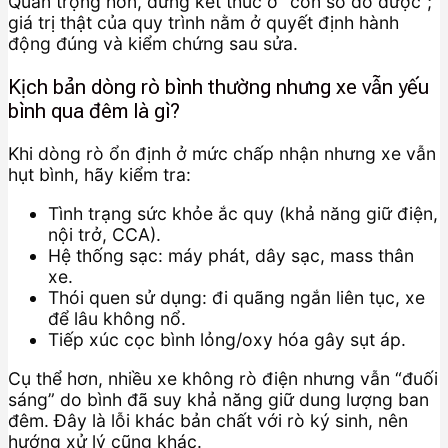
Quan trọng hơn, đừng kết thúc ở “con số đo được”;
giá trị thật của quy trình nằm ở quyết định hành
động đúng và kiểm chứng sau sửa.
Kịch bản dòng rò bình thường nhưng xe vẫn yếu
bình qua đêm là gì?
Khi dòng rò ổn định ở mức chấp nhận nhưng xe vẫn
hụt bình, hãy kiểm tra:
Tình trạng sức khỏe ắc quy (khả năng giữ điện,
nội trở, CCA).
Hệ thống sạc: máy phát, dây sạc, mass thân
xe.
Thói quen sử dụng: đi quãng ngắn liên tục, xe
để lâu không nổ.
Tiếp xúc cọc bình lỏng/oxy hóa gây sụt áp.
Cụ thể hơn, nhiều xe không rò điện nhưng vẫn “đuối
sáng” do bình đã suy khả năng giữ dung lượng ban
đêm. Đây là lỗi khác bản chất với rò ký sinh, nên
hướng xử lý cũng khác.