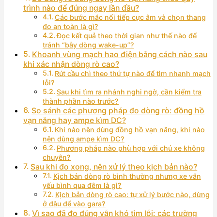
trình nào để đúng ngay lần đầu?
Các bước mắc nối tiếp cực âm và chọn thang
đo an toàn là gì?
Đọc kết quả theo thời gian như thế nào để
tránh “bẫy dòng wake-up”?
Khoanh vùng mạch hao điện bằng cách nào sau
khi xác nhận dòng rò cao?
Rút cầu chì theo thứ tự nào để tìm nhanh mạch
lỗi?
Sau khi tìm ra nhánh nghi ngờ, cần kiểm tra
thành phần nào trước?
So sánh các phương pháp đo dòng rò: đồng hồ
vạn năng hay ampe kìm DC?
Khi nào nên dùng đồng hồ vạn năng, khi nào
nên dùng ampe kìm DC?
Phương pháp nào phù hợp với chủ xe không
chuyên?
Sau khi đo xong, nên xử lý theo kịch bản nào?
Kịch bản dòng rò bình thường nhưng xe vẫn
yếu bình qua đêm là gì?
Kịch bản dòng rò cao: tự xử lý bước nào, dừng
ở đâu để vào gara?
Vì sao đã đo đúng vẫn khó tìm lỗi: các trường