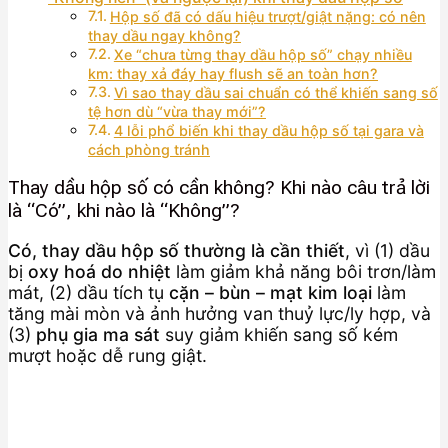
Hộp số đã có dấu hiệu trượt/giật nặng: có nên
thay dầu ngay không?
Xe “chưa từng thay dầu hộp số” chạy nhiều
km: thay xả đáy hay flush sẽ an toàn hơn?
Vì sao thay dầu sai chuẩn có thể khiến sang số
tệ hơn dù “vừa thay mới”?
4 lỗi phổ biến khi thay dầu hộp số tại gara và
cách phòng tránh
Thay dầu hộp số có cần không? Khi nào câu trả lời
là “Có”, khi nào là “Không”?
Có, thay dầu hộp số thường là cần thiết
, vì (1) dầu
bị
oxy hoá do nhiệt
làm giảm khả năng bôi trơn/làm
mát, (2) dầu tích tụ
cặn – bùn – mạt kim loại
làm
tăng mài mòn và ảnh hưởng van thuỷ lực/ly hợp, và
(3)
phụ gia ma sát
suy giảm khiến sang số kém
mượt hoặc dễ rung giật.