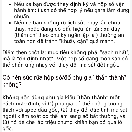
Nếu xe bạn
được thay định kỳ
và hộp số vận
hành êm: flush có thể hợp lý nếu gara làm đúng
chuẩn.
Nếu xe bạn
không rõ lịch sử
, chạy lâu chưa
thay, hoặc đang có dấu hiệu lăn tăn: xả đáy
(thậm chí theo chu kỳ ngắn lặp lại) thường an
toàn hơn để tránh “khuấy cặn” quá mạnh.
Điểm then chốt là:
mục tiêu không phải “sạch nhất”,
mà là “ổn định nhất”
. Một hộp số đang mòn sẵn có
thể phản ứng nhạy với thay đổi ma sát đột ngột.
Có nên súc rửa hộp số/đổ phụ gia “thần thánh”
không?
Không nên dùng phụ gia kiểu “thần thánh” một
cách mặc định
, vì (1) phụ gia có thể không tương
thích với spec dầu gốc, (2) thay đổi đặc tính ma sát
ngoài kiểm soát có thể làm sang số bất thường, và
(3) nó dễ che lấp triệu chứng khiến bạn bỏ qua lỗi
gốc.