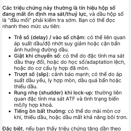
Các triệu chứng này thường là tín hiệu hộp số
đang mất ổn định ma sát/thuỷ lực
, và dầu hộp số
là “đầu mối” phải kiểm tra sớm. Bạn có thể đọc
nhanh theo mức ưu tiên:
Trễ số (delay) / vào số chậm:
có thể liên quan
áp suất dầu/độ nhớt suy giảm hoặc cặn bẩn
ảnh hưởng đường dầu.
Giật khi chuyển số:
có thể do đặc tính ma sát
dầu thay đổi, hoặc do học số/adaptation lệch,
hoặc do cơ cấu ly hợp đã mòn.
Trượt số (slip):
cảnh báo mạnh; có thể do áp
suất dầu yếu, ly hợp mòn, dầu quá bẩn hoặc
thiếu dầu.
Rung nhẹ (shudder) khi lock-up:
thường liên
quan đặc tính ma sát ATF và tình trạng biến
mô/ly hợp khoá.
Tiếng ồn bất thường:
có thể do mài mòn cơ
khí, thiếu dầu, hoặc dầu mất khả năng bôi trơn.
Đặc biệt
, nếu bạn thấy triệu chứng tăng dần theo