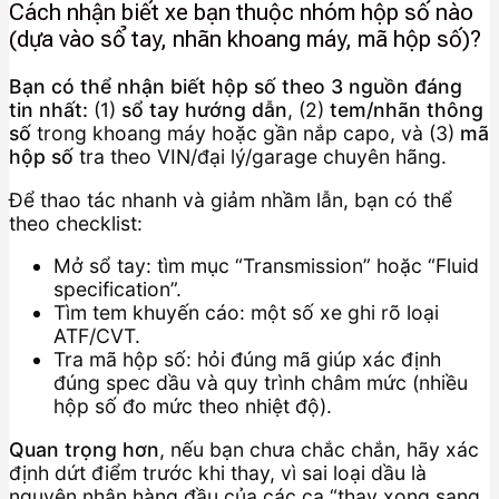
Cách nhận biết xe bạn thuộc nhóm hộp số nào
(dựa vào sổ tay, nhãn khoang máy, mã hộp số)?
Bạn có thể nhận biết hộp số theo 3 nguồn đáng
tin nhất:
(1)
sổ tay hướng dẫn
, (2)
tem/nhãn thông
số
trong khoang máy hoặc gần nắp capo, và (3)
mã
hộp số
tra theo VIN/đại lý/garage chuyên hãng.
Để thao tác nhanh và giảm nhầm lẫn, bạn có thể
theo checklist:
Mở sổ tay: tìm mục “Transmission” hoặc “Fluid
specification”.
Tìm tem khuyến cáo: một số xe ghi rõ loại
ATF/CVT.
Tra mã hộp số: hỏi đúng mã giúp xác định
đúng spec dầu và quy trình châm mức (nhiều
hộp số đo mức theo nhiệt độ).
Quan trọng hơn
, nếu bạn chưa chắc chắn, hãy xác
định dứt điểm trước khi thay, vì sai loại dầu là
nguyên nhân hàng đầu của các ca “thay xong sang