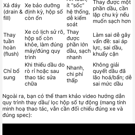
Thay được một
Xả đáy
Xe bảo dưỡng
ít “sốc”
phần dầu, cần
(drain &
định kỳ, hộp số
hệ thống,
lặp chu kỳ nếu
fill)
còn ổn
dễ kiểm
muốn sạch hơn
soát
Xe có lịch sử rõ,
Thay
Thay
Làm sai dễ gây
hộp số còn
được
tuần
vấn đề: sai áp
khỏe, làm đúng
phần lớn
hoàn
lực, sai dầu,
máy/đúng quy
dầu, sạch
(flush)
khuấy cặn
trình
nhanh
Khi thiếu dầu do
Không giải
Nhanh,
Chỉ bổ
rò rỉ hoặc sau
quyết dầu đã
chi phí
sung
thao tác sửa
lão hoá/bẩn; dễ
thấp
chữa
sai mức dầu
Ngoài ra, bạn có thể tham khảo video hướng dẫn
quy trình thay dầu/ lọc hộp số tự động (mang tính
minh hoạ thao tác, vẫn cần đối chiếu đúng xe và
đúng spec):