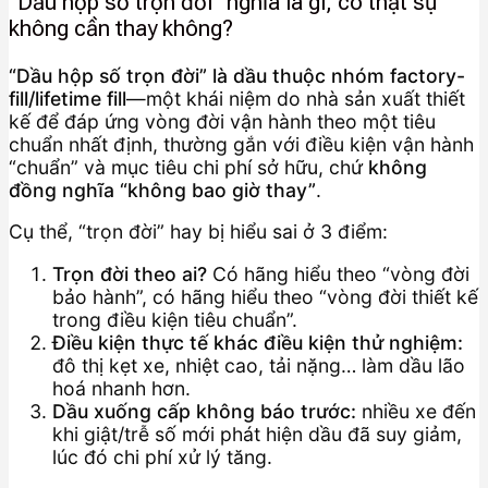
“Dầu hộp số trọn đời” nghĩa là gì, có thật sự
không cần thay không?
“Dầu hộp số trọn đời” là dầu thuộc nhóm factory-
fill/lifetime fill
—một khái niệm do nhà sản xuất thiết
kế để đáp ứng vòng đời vận hành theo một tiêu
chuẩn nhất định, thường gắn với điều kiện vận hành
“chuẩn” và mục tiêu chi phí sở hữu, chứ
không
đồng nghĩa “không bao giờ thay”
.
Cụ thể, “trọn đời” hay bị hiểu sai ở 3 điểm:
Trọn đời theo ai?
Có hãng hiểu theo “vòng đời
bảo hành”, có hãng hiểu theo “vòng đời thiết kế
trong điều kiện tiêu chuẩn”.
Điều kiện thực tế khác điều kiện thử nghiệm:
đô thị kẹt xe, nhiệt cao, tải nặng… làm dầu lão
hoá nhanh hơn.
Dầu xuống cấp không báo trước:
nhiều xe đến
khi giật/trễ số mới phát hiện dầu đã suy giảm,
lúc đó chi phí xử lý tăng.