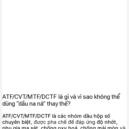
ATF/CVT/MTF/DCTF là gì và vì sao không thể
dùng “dầu na ná” thay thế?
ATF/CVT/MTF/DCTF là các nhóm dầu hộp số
chuyên biệt
, được pha chế để đáp ứng
độ nhớt,
phụ gia ma sát, chống oxy hoá, chống mài mòn
và