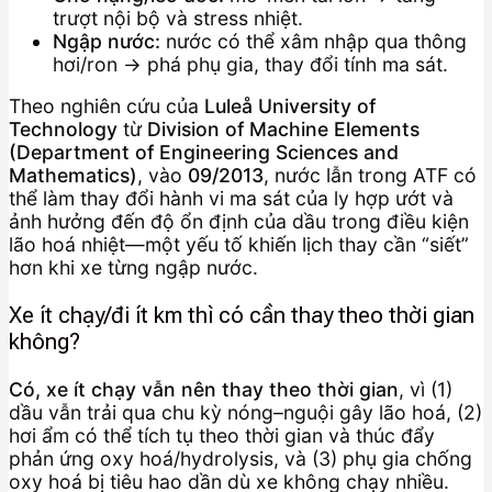
trượt nội bộ và stress nhiệt.
Ngập nước:
nước có thể xâm nhập qua thông
hơi/ron → phá phụ gia, thay đổi tính ma sát.
Theo nghiên cứu của
Luleå University of
Technology
từ
Division of Machine Elements
(Department of Engineering Sciences and
Mathematics)
, vào
09/2013
, nước lẫn trong ATF có
thể làm thay đổi hành vi ma sát của ly hợp ướt và
ảnh hưởng đến độ ổn định của dầu trong điều kiện
lão hoá nhiệt—một yếu tố khiến lịch thay cần “siết”
hơn khi xe từng ngập nước.
Xe ít chạy/đi ít km thì có cần thay theo thời gian
không?
Có, xe ít chạy vẫn nên thay theo thời gian
, vì (1)
dầu vẫn trải qua chu kỳ nóng–nguội gây lão hoá, (2)
hơi ẩm có thể tích tụ theo thời gian và thúc đẩy
phản ứng oxy hoá/hydrolysis, và (3) phụ gia chống
oxy hoá bị tiêu hao dần dù xe không chạy nhiều.