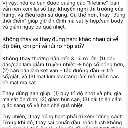
Vì vậy, nếu xe bạn được quảng cáo “lifetime”, bạn
vẫn nên xem lại
sổ tay
,
khuyến nghị thị trường của
hãng
, và
điều kiện sử dụng
.
Cụ thể hơn
, thay “đúng
thời điểm” giúp giữ ổn định ma sát ly hợp/van body
và giảm nguy cơ quá nhiệt.
Không thay vs thay đúng hạn: khác nhau gì về
độ bền, chi phí và rủi ro hộp số?
Không thay
thường dẫn đến 3 rủi ro lớn: (1) dầu
đặc/cặn làm
giảm truyền nhiệt
→ hộp số nóng hơn,
(2) cặn bẩn làm
kẹt van – tắc đường dầu
→ trễ
số/giật, và (3) mạt kim loại tăng làm
mài mòn
các
bề mặt ma sát.
Thay đúng hạn
giúp: (1) duy trì độ nhớt và phụ gia
ma sát ổn định, (2) giảm bùn cặn, (3) cải thiện cảm
giác sang số và hạn chế quá nhiệt.
Tuy nhiên, “thay đúng hạn” phải đi kèm “đúng cách”.
Trong khi đó
, thay sai chuẩn dầu hoặc flush không