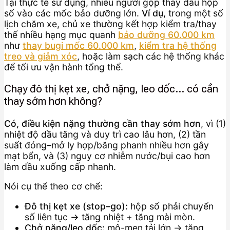
Tại thực tế sử dụng, nhiều người gộp thay dầu hộp
số vào các mốc bảo dưỡng lớn.
Ví dụ
, trong một số
lịch chăm xe, chủ xe thường kết hợp kiểm tra/thay
thế nhiều hạng mục quanh
bảo dưỡng 60.000 km
như
thay bugi mốc 60.000 km
,
kiểm tra hệ thống
treo và giảm xóc
, hoặc làm sạch các hệ thống khác
để tối ưu vận hành tổng thể.
Chạy đô thị kẹt xe, chở nặng, leo dốc… có cần
thay sớm hơn không?
Có, điều kiện nặng thường cần thay sớm hơn
, vì (1)
nhiệt độ dầu tăng và duy trì cao lâu hơn, (2) tần
suất đóng–mở ly hợp/băng phanh nhiều hơn gây
mạt bẩn, và (3) nguy cơ nhiễm nước/bụi cao hơn
làm dầu xuống cấp nhanh.
Nói cụ thể theo cơ chế:
Đô thị kẹt xe (stop–go):
hộp số phải chuyển
số liên tục → tăng nhiệt + tăng mài mòn.
Chở nặng/leo dốc:
mô-men tải lớn → tăng