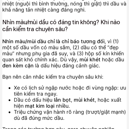
nhiệt (nguội thì bình thường, nóng thì giật) thì dầu và
khả năng tản nhiệt càng đáng nghi.
Nhìn màu/mùi dầu có đáng tin không? Khi nào
cần kiểm tra chuyên sâu?
Nhìn màu/mùi dầu chỉ là chỉ báo tương đối
, vì (1)
một số dầu vốn có màu sẫm, (2) dầu có thể “đẹp
màu” nhưng phụ gia đã suy, và (3) hộp số kín khiến
quan sát khó chính xác. Dù vậy,
mùi khét
hoặc dầu
đen kèm cặn
là dấu hiệu đáng cảnh giác.
Bạn nên cân nhắc kiểm tra chuyên sâu khi:
Xe có lịch sử ngập nước hoặc đi vùng ngập: ưu
tiên kiểm tra ngay.
Dầu có dấu hiệu
lẫn bọt
,
mùi khét
, hoặc xuất
hiện
mạt kim loại
nhiều.
Triệu chứng vận hành rõ ràng (trượt/giật mạnh)
dù đã đúng mức dầu.