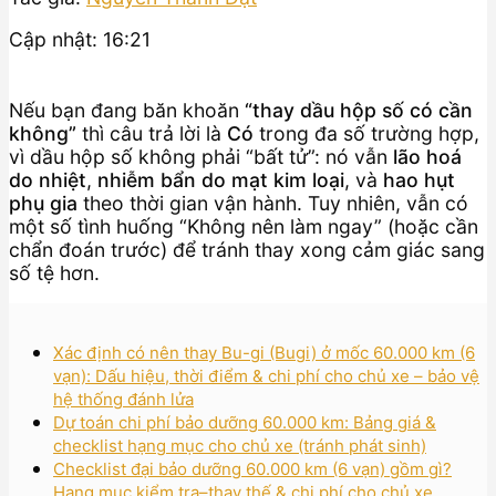
Cập nhật: 16:21
Nếu bạn đang băn khoăn
“thay dầu hộp số có cần
không”
thì câu trả lời là
Có
trong đa số trường hợp,
vì dầu hộp số không phải “bất tử”: nó vẫn
lão hoá
do nhiệt
,
nhiễm bẩn do mạt kim loại
, và
hao hụt
phụ gia
theo thời gian vận hành. Tuy nhiên, vẫn có
một số tình huống “Không nên làm ngay” (hoặc cần
chẩn đoán trước) để tránh thay xong cảm giác sang
số tệ hơn.
Xác định có nên thay Bu-gi (Bugi) ở mốc 60.000 km (6
vạn): Dấu hiệu, thời điểm & chi phí cho chủ xe – bảo vệ
hệ thống đánh lửa
Dự toán chi phí bảo dưỡng 60.000 km: Bảng giá &
checklist hạng mục cho chủ xe (tránh phát sinh)
Checklist đại bảo dưỡng 60.000 km (6 vạn) gồm gì?
Hạng mục kiểm tra–thay thế & chi phí cho chủ xe