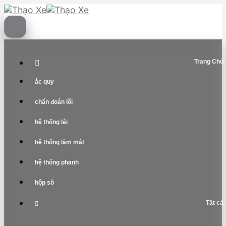
Skip
to
content
Trang Chủ
ắc quy
chẩn đoán lỗi
hệ thống lái
hệ thống làm mát
hệ thống phanh
hộp số
Tất cả