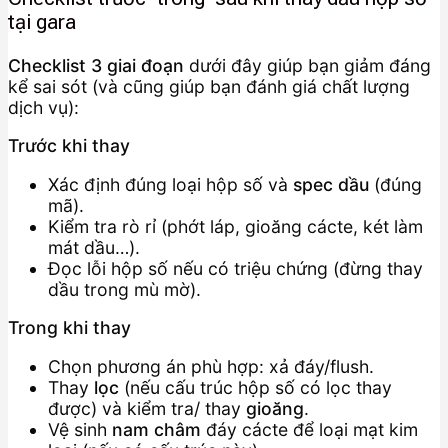
tại gara
Checklist 3 giai đoạn
dưới đây giúp bạn giảm đáng
kể sai sót (và cũng giúp bạn đánh giá chất lượng
dịch vụ):
Trước khi thay
Xác định đúng loại hộp số và
spec dầu
(đúng
mã).
Kiểm tra rò rỉ (phớt láp, gioăng cácte, két làm
mát dầu…).
Đọc lỗi hộp số nếu có triệu chứng (đừng thay
dầu trong mù mờ).
Trong khi thay
Chọn phương án phù hợp: xả đáy/flush.
Thay
lọc
(nếu cấu trúc hộp số có lọc thay
được) và kiểm tra/ thay
gioăng
.
Vệ sinh
nam châm
đáy cácte để loại mạt kim