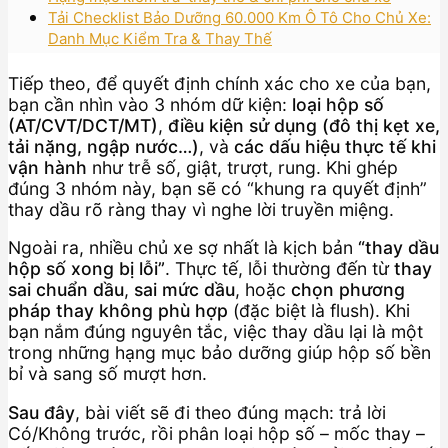
Tải Checklist Bảo Dưỡng 60.000 Km Ô Tô Cho Chủ Xe:
Danh Mục Kiểm Tra & Thay Thế
Tiếp theo, để quyết định chính xác cho xe của bạn,
bạn cần nhìn vào 3 nhóm dữ kiện:
loại hộp số
(AT/CVT/DCT/MT)
,
điều kiện sử dụng (đô thị kẹt xe,
tải nặng, ngập nước…)
, và
các dấu hiệu thực tế khi
vận hành
như trễ số, giật, trượt, rung. Khi ghép
đúng 3 nhóm này, bạn sẽ có “khung ra quyết định”
thay dầu rõ ràng thay vì nghe lời truyền miệng.
Ngoài ra, nhiều chủ xe sợ nhất là kịch bản
“thay dầu
hộp số xong bị lỗi”
. Thực tế, lỗi thường đến từ
thay
sai chuẩn dầu
,
sai mức dầu
, hoặc
chọn phương
pháp thay không phù hợp
(đặc biệt là flush). Khi
bạn nắm đúng nguyên tắc, việc thay dầu lại là một
trong những hạng mục bảo dưỡng giúp hộp số bền
bỉ và sang số mượt hơn.
Sau đây
, bài viết sẽ đi theo đúng mạch: trả lời
Có/Không trước, rồi phân loại hộp số – mốc thay –