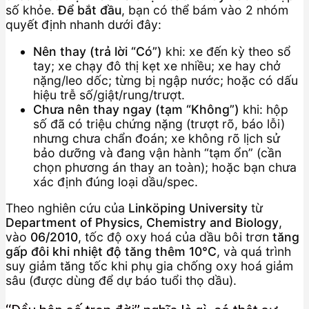
số khỏe.
Để bắt đầu
, bạn có thể bám vào 2 nhóm
quyết định nhanh dưới đây:
Nên thay (trả lời “Có”)
khi: xe đến kỳ theo sổ
tay; xe chạy đô thị kẹt xe nhiều; xe hay chở
nặng/leo dốc; từng bị ngập nước; hoặc có dấu
hiệu trễ số/giật/rung/trượt.
Chưa nên thay ngay (tạm “Không”)
khi: hộp
số đã có triệu chứng nặng (trượt rõ, báo lỗi)
nhưng chưa chẩn đoán; xe không rõ lịch sử
bảo dưỡng và đang vận hành “tạm ổn” (cần
chọn phương án thay an toàn); hoặc bạn chưa
xác định đúng loại dầu/spec.
Theo nghiên cứu của
Linköping University
từ
Department of Physics, Chemistry and Biology
,
vào
06/2010
, tốc độ oxy hoá của dầu bôi trơn
tăng
gấp đôi khi nhiệt độ tăng thêm 10°C
, và quá trình
suy giảm tăng tốc khi phụ gia chống oxy hoá giảm
sâu (được dùng để dự báo tuổi thọ dầu).