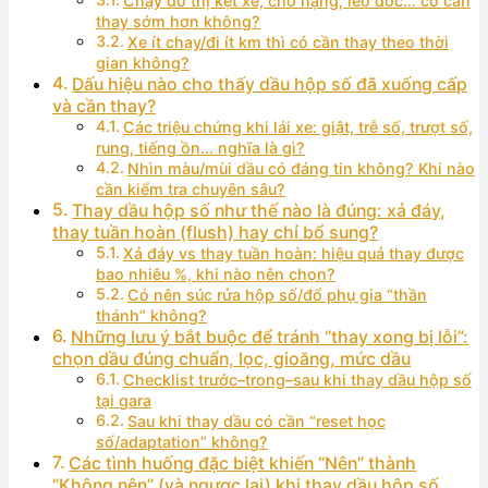
Chạy đô thị kẹt xe, chở nặng, leo dốc… có cần
thay sớm hơn không?
Xe ít chạy/đi ít km thì có cần thay theo thời
gian không?
Dấu hiệu nào cho thấy dầu hộp số đã xuống cấp
và cần thay?
Các triệu chứng khi lái xe: giật, trễ số, trượt số,
rung, tiếng ồn… nghĩa là gì?
Nhìn màu/mùi dầu có đáng tin không? Khi nào
cần kiểm tra chuyên sâu?
Thay dầu hộp số như thế nào là đúng: xả đáy,
thay tuần hoàn (flush) hay chỉ bổ sung?
Xả đáy vs thay tuần hoàn: hiệu quả thay được
bao nhiêu %, khi nào nên chọn?
Có nên súc rửa hộp số/đổ phụ gia “thần
thánh” không?
Những lưu ý bắt buộc để tránh “thay xong bị lỗi”:
chọn dầu đúng chuẩn, lọc, gioăng, mức dầu
Checklist trước–trong–sau khi thay dầu hộp số
tại gara
Sau khi thay dầu có cần “reset học
số/adaptation” không?
Các tình huống đặc biệt khiến “Nên” thành
“Không nên” (và ngược lại) khi thay dầu hộp số