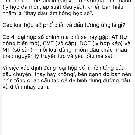
phù hợp có thể làm lộ các vấn đề vốn đã hình thành
(ly hợp đã mòn, áp suất dầu yếu), khiến bạn hiểu
nhầm là “thay dầu làm hỏng hộp số”.
Các loại hộp số phổ biến và dầu tương ứng là gì?
Có 4 loại hộp số chính
mà chủ xe hay gặp:
AT (tự
động biến mô)
,
CVT (vô cấp)
,
DCT (ly hợp kép)
và
MT (số sàn)
—mỗi loại dùng
nhóm dầu khác nhau
theo nguyên lý truyền lực và yêu cầu ma sát.
Vì việc xác định đúng loại hộp số là nền tảng của
câu chuyện “thay hay không”,
bên cạnh đó
bạn nên
nhìn tổng quan cấu tạo để dễ hình dung đường dầu
và điểm nhạy cảm.