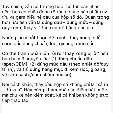
Tuy nhiên, vẫn có trường hợp “có thể cân nhắc”
nếu: bạn có chẩn đoán rõ ràng, dùng sản phẩm uy
tín, và gara hiểu hệ dầu của hộp số đó.
Quan trọng
hơn
, ưu tiên vẫn là
đúng dầu – đúng mức – đúng
quy trình
, thay vì “đánh cược” bằng phụ gia.
Những lưu ý bắt buộc để tránh “thay xong bị lỗi”:
chọn dầu đúng chuẩn, lọc, gioăng, mức dầu
Có thể tránh phần lớn rủi ro “thay xong bị lỗi”
nếu
bạn bám 3 nguyên tắc: (1)
đúng chuẩn dầu
(spec/OEM)
, (2)
đúng mức dầu (theo nhiệt độ/quy
trình)
, và (3)
đúng hạng mục đi kèm (lọc, gioăng,
vệ sinh cácte/nam châm nếu có)
.
Nói cách khác, thay dầu hộp số không chỉ là “xả ra
– đổ vào”.
Hãy cùng khám phá
các điểm bắt buộc
mà chủ xe nên kiểm soát, kể cả khi bạn không trực
tiếp thao tác: