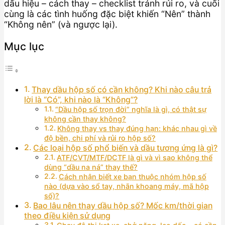
dấu hiệu – cách thay – checklist tránh rủi ro, và cuối
cùng là các tình huống đặc biệt khiến “Nên” thành
“Không nên” (và ngược lại).
Mục lục
Thay dầu hộp số có cần không? Khi nào câu trả
lời là “Có”, khi nào là “Không”?
“Dầu hộp số trọn đời” nghĩa là gì, có thật sự
không cần thay không?
Không thay vs thay đúng hạn: khác nhau gì về
độ bền, chi phí và rủi ro hộp số?
Các loại hộp số phổ biến và dầu tương ứng là gì?
ATF/CVT/MTF/DCTF là gì và vì sao không thể
dùng “dầu na ná” thay thế?
Cách nhận biết xe bạn thuộc nhóm hộp số
nào (dựa vào sổ tay, nhãn khoang máy, mã hộp
số)?
Bao lâu nên thay dầu hộp số? Mốc km/thời gian
theo điều kiện sử dụng