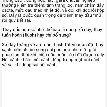
Trong các trường hợp này, gara chuyên nghiệp
thường kiểm tra thêm: tình trạng lọc, nam châm đáy
cácte, mức dầu theo nhiệt độ, và đôi khi đọc lỗi hộp
số. Đây là bước quan trọng để tránh thay dầu “mù”
rồi quy kết sai.
Thay dầu hộp số như thế nào là đúng: xả đáy, thay
tuần hoàn (flush) hay chỉ bổ sung?
Xả đáy thắng về an toàn
,
flush tốt về mức độ thay
sạch
, còn
chỉ bổ sung
chỉ phù hợp như một giải
pháp tạm thời khi thiếu dầu hoặc rò rỉ đã được xử lý.
Nói cách khác: mỗi cách đúng trong một bối cảnh,
và sai khi dùng sai bối cảnh.