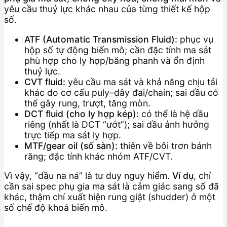
yêu cầu thuỷ lực khác nhau của từng thiết kế hộp
số.
ATF (Automatic Transmission Fluid):
phục vụ
hộp số tự động biến mô; cần đặc tính ma sát
phù hợp cho ly hợp/băng phanh và ổn định
thuỷ lực.
CVT fluid:
yêu cầu ma sát và khả năng chịu tải
khác do cơ cấu puly–dây đai/chain; sai dầu có
thể gây rung, trượt, tăng mòn.
DCT fluid (cho ly hợp kép):
có thể là hệ dầu
riêng (nhất là DCT “ướt”); sai dầu ảnh hưởng
trực tiếp ma sát ly hợp.
MTF/gear oil (số sàn):
thiên về bôi trơn bánh
răng; đặc tính khác nhóm ATF/CVT.
Vì vậy, “dầu na ná” là tư duy nguy hiểm.
Ví dụ
, chỉ
cần sai spec phụ gia ma sát là cảm giác sang số đã
khác, thậm chí xuất hiện rung giật (shudder) ở một
số chế độ khoá biến mô.