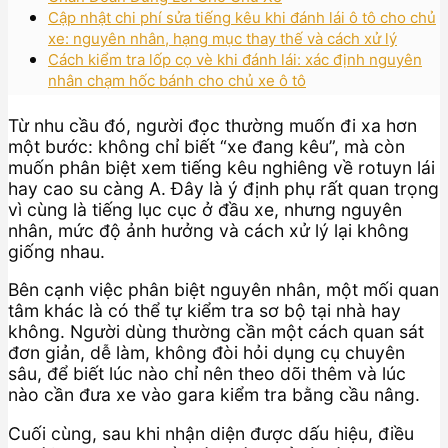
Cập nhật chi phí sửa tiếng kêu khi đánh lái ô tô cho chủ
xe: nguyên nhân, hạng mục thay thế và cách xử lý
Cách kiểm tra lốp cọ vè khi đánh lái: xác định nguyên
nhân chạm hốc bánh cho chủ xe ô tô
Từ nhu cầu đó, người đọc thường muốn đi xa hơn
một bước: không chỉ biết “xe đang kêu”, mà còn
muốn phân biệt xem tiếng kêu nghiêng về rotuyn lái
hay cao su càng A. Đây là ý định phụ rất quan trọng
vì cùng là tiếng lục cục ở đầu xe, nhưng nguyên
nhân, mức độ ảnh hưởng và cách xử lý lại không
giống nhau.
Bên cạnh việc phân biệt nguyên nhân, một mối quan
tâm khác là có thể tự kiểm tra sơ bộ tại nhà hay
không. Người dùng thường cần một cách quan sát
đơn giản, dễ làm, không đòi hỏi dụng cụ chuyên
sâu, để biết lúc nào chỉ nên theo dõi thêm và lúc
nào cần đưa xe vào gara kiểm tra bằng cầu nâng.
Cuối cùng, sau khi nhận diện được dấu hiệu, điều