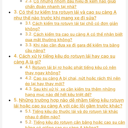
Có những nhóm dấu hiệu đi kèm nào giúp
chẩn đoán nhanh tại nhà?
Có thể tự kiểm tra rotuyn lái và cao su càng A
như thế nào trước khi mang xe đi sửa?
Cách kiểm tra rotuyn lái tại chỗ có đơn giản
không?
Cách kiểm tra cao su càng A có thể nhận biết
qua mắt thường không?
Khi nào cần đưa xe đi gara để kiểm tra bằng
cầu nâng?
Cách xử lý tiếng kêu do rotuyn lái hay cao su
càng A là gì?
Rotuyn lái bị rơ hoặc phát tiếng kêu có nên
thay ngay không?
Cao su càng A bị chai, nứt hoặc rách thì nên
ép lại hay thay mới?
Sau khi xử lý, xe cần kiểm tra thêm những
hạng mục nào để hết kêu triệt để?
Những trường hợp nào dễ nhầm tiếng kêu rotuyn
lái hoặc cao su càng A với các lỗi gầm trước khác?
Tiếng kêu do thước lái và do rotuyn lái khác
nhau ở điểm nào?
Tiếng kêu do rotuyn cân bằng hoặc cao su cân
bằng có giống cao su càng A không?