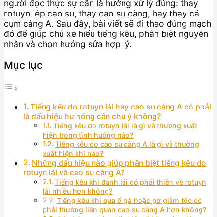
người đọc thực sự cần là hướng xử lý đúng: thay
rotuyn, ép cao su, thay cao su càng, hay thay cả
cụm càng A. Sau đây, bài viết sẽ đi theo đúng mạch
đó để giúp chủ xe hiểu tiếng kêu, phân biệt nguyên
nhân và chọn hướng sửa hợp lý.
Mục lục
Tiếng kêu do rotuyn lái hay cao su càng A có phải
là dấu hiệu hư hỏng cần chú ý không?
Tiếng kêu do rotuyn lái là gì và thường xuất
hiện trong tình huống nào?
Tiếng kêu do cao su càng A là gì và thường
xuất hiện khi nào?
Những dấu hiệu nào giúp phân biệt tiếng kêu do
rotuyn lái và cao su càng A?
Tiếng kêu khi đánh lái có phải thiên về rotuyn
lái nhiều hơn không?
Tiếng kêu khi qua ổ gà hoặc gờ giảm tốc có
phải thường liên quan cao su càng A hơn không?