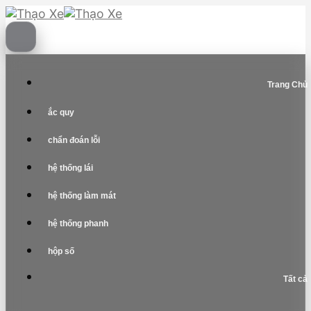
Skip
to
content
Trang Chủ
ắc quy
chẩn đoán lỗi
hệ thống lái
hệ thống làm mát
hệ thống phanh
hộp số
Tất cả