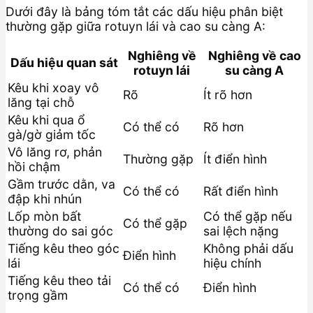
Dưới đây là bảng tóm tắt các dấu hiệu phân biệt
thường gặp giữa rotuyn lái và cao su càng A:
Nghiêng về
Nghiêng về cao
Dấu hiệu quan sát
rotuyn lái
su càng A
Kêu khi xoay vô
Rõ
Ít rõ hơn
lăng tại chỗ
Kêu khi qua ổ
Có thể có
Rõ hơn
gà/gờ giảm tốc
Vô lăng rơ, phản
Thường gặp
Ít điển hình
hồi chậm
Gầm trước dằn, va
Có thể có
Rất điển hình
đập khi nhún
Lốp mòn bất
Có thể gặp nếu
Có thể gặp
thường do sai góc
sai lệch nặng
Tiếng kêu theo góc
Không phải dấu
Điển hình
lái
hiệu chính
Tiếng kêu theo tải
Có thể có
Điển hình
trọng gầm