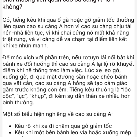
không?
Có, tiếng kêu khi qua ổ gà hoặc gờ giảm tốc thường
liên quan cao su càng A hơn vì cao su càng chịu tải
nén-nhả liên tục, vì khi chai cứng nó mất khả năng
triệt rung, và vì càng dễ va chạm tại điểm liên kết
khi xe nhún mạnh.
Để móc xích với phần trên, nếu rotuyn lái nổi bật khi
bánh xe đổi hướng thì cao su càng A lại lộ rõ khuyết
điểm khi hệ thống treo làm việc. Lúc xe leo gờ,
xuống gờ, đi qua mặt đường sần hoặc chéo bánh
qua vật cản, cao su càng A hỏng sẽ tạo cảm giác
gầm trước không còn êm. Tiếng kêu thường là “lộc
cộc”, “ục”, “khụp”, đi kèm sự dằn thân xe nhiều hơn
bình thường.
Một số biểu hiện nghiêng về cao su càng A:
Kêu rõ khi xe đi chậm qua gờ giảm tốc
Kêu khi một bên bánh leo vỉa hoặc xuống mép