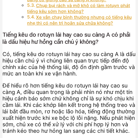
Chụp bụi rách và mỡ khô có làm rotuyn phát
tiếng kêu sớm hơn không?
Xe vẫn chạy bình thường nhưng có tiếng kêu
nhẹ thì có nên trì hoãn sửa chữa không?
Tiếng kêu do rotuyn lái hay cao su càng A có phải
là dấu hiệu hư hỏng cần chú ý không?
Có, tiếng kêu do rotuyn lái hay cao su càng A là dấu
hiệu cần chú ý vì chúng liên quan trực tiếp đến độ
chính xác của hệ thống lái, độ ổn định gầm trước và
mức an toàn khi xe vận hành.
Để hiểu rõ hơn tiếng kêu do rotuyn lái hay cao su
càng A, điều quan trọng là phải nhìn nó như một tín
hiệu cảnh báo sớm chứ không chỉ là sự khó chịu khi
cầm lái. Khi các khớp liên kết trong hệ thống treo và
lái bắt đầu mòn, rơ hoặc lão hóa, tiếng động thường
xuất hiện trước khi xe bộc lộ lỗi nặng. Nếu phát hiện
sớm, chủ xe có thể xử lý với chi phí hợp lý hơn và
tránh kéo theo hư hỏng lan sang các chi tiết khác.