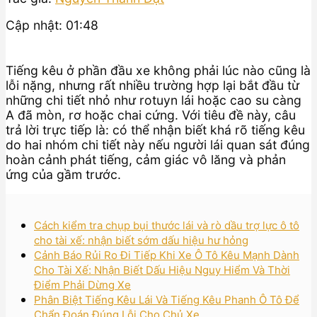
Cập nhật: 01:48
Tiếng kêu ở phần đầu xe không phải lúc nào cũng là
lỗi nặng, nhưng rất nhiều trường hợp lại bắt đầu từ
những chi tiết nhỏ như rotuyn lái hoặc cao su càng
A đã mòn, rơ hoặc chai cứng. Với tiêu đề này, câu
trả lời trực tiếp là: có thể nhận biết khá rõ tiếng kêu
do hai nhóm chi tiết này nếu người lái quan sát đúng
hoàn cảnh phát tiếng, cảm giác vô lăng và phản
ứng của gầm trước.
Cách kiểm tra chụp bụi thước lái và rò dầu trợ lực ô tô
cho tài xế: nhận biết sớm dấu hiệu hư hỏng
Cảnh Báo Rủi Ro Đi Tiếp Khi Xe Ô Tô Kêu Mạnh Dành
Cho Tài Xế: Nhận Biết Dấu Hiệu Nguy Hiểm Và Thời
Điểm Phải Dừng Xe
Phân Biệt Tiếng Kêu Lái Và Tiếng Kêu Phanh Ô Tô Để
Chẩn Đoán Đúng Lỗi Cho Chủ Xe