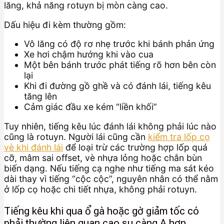
lăng, khả năng rotuyn bị mòn càng cao.
Dấu hiệu đi kèm thường gồm:
Vô lăng có độ rơ nhẹ trước khi bánh phản ứng
Xe hơi chậm hướng khi vào cua
Một bên bánh trước phát tiếng rõ hơn bên còn
lại
Khi đi đường gồ ghề và có đánh lái, tiếng kêu
tăng lên
Cảm giác đầu xe kém “liền khối”
Tuy nhiên, tiếng kêu lúc đánh lái không phải lúc nào
cũng là rotuyn. Người lái cũng cần
kiểm tra lốp cọ
vè khi đánh lái
để loại trừ các trường hợp lốp quá
cỡ, mâm sai offset, vè nhựa lỏng hoặc chắn bùn
biến dạng. Nếu tiếng cạ nghe như tiếng ma sát kéo
dài thay vì tiếng “cộc cộc”, nguyên nhân có thể nằm
ở lốp cọ hoặc chi tiết nhựa, không phải rotuyn.
Tiếng kêu khi qua ổ gà hoặc gờ giảm tốc có
phải thường liên quan cao su càng A hơn