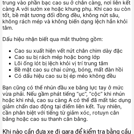
trung vào phần bạc cao su ở chân càng, nơi liên kết
càng A với sườn xe hoặc khung phụ. Khi cao su còn
tốt, bề mặt tương đối đồng đều, không nứt sâu,
không rách mép và không biến dạng lệch hẳn khỏi
tâm.
Dấu hiệu nhận biết qua mắt thường gồm:
Cao su xuất hiện vết nứt chân chim dày đặc
Cao su bị rách mép hoặc bong lớp
Lõi ống lót bị lệch khỏi vị trí trung tâm
Bề mặt cao su chai cứng, bóng, mất đàn hồi
Có dấu hiệu cao su bị ép méo không đều
Bạn cũng có thể nhún đầu xe bằng lực tay ở mức
vừa phải. Nếu gầm phát tiếng “ục”, “cộc” khi nhún
hoặc khi nhả, cao su càng A có thể đã mất tác dụng
giảm chấn dao động tại điểm liên kết. Tuy nhiên,
cần phân biệt với tiếng từ giảm xóc, rotuyn cân
bằng hoặc cao su thanh cân bằng.
Khi nào cần đưa xe đi gara để kiểm tra bằng cầu