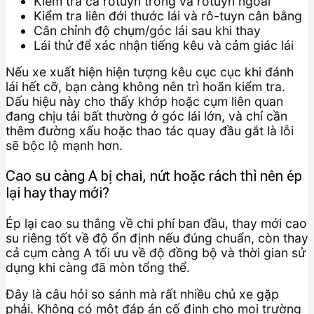
Kiểm tra cả rotuyn trong và rotuyn ngoài
Kiểm tra liên đới thước lái và rô-tuyn cân bằng
Cân chỉnh độ chụm/góc lái sau khi thay
Lái thử để xác nhận tiếng kêu và cảm giác lái
Nếu xe xuất hiện hiện tượng kêu cục cục khi đánh
lái hết cỡ, bạn càng không nên trì hoãn kiểm tra.
Dấu hiệu này cho thấy khớp hoặc cụm liên quan
đang chịu tải bất thường ở góc lái lớn, và chỉ cần
thêm đường xấu hoặc thao tác quay đầu gắt là lỗi
sẽ bộc lộ mạnh hơn.
Cao su càng A bị chai, nứt hoặc rách thì nên ép
lại hay thay mới?
Ép lại cao su thắng về chi phí ban đầu, thay mới cao
su riêng tốt về độ ổn định nếu đúng chuẩn, còn thay
cả cụm càng A tối ưu về độ đồng bộ và thời gian sử
dụng khi càng đã mòn tổng thể.
Đây là câu hỏi so sánh mà rất nhiều chủ xe gặp
phải. Không có một đáp án cố định cho mọi trường