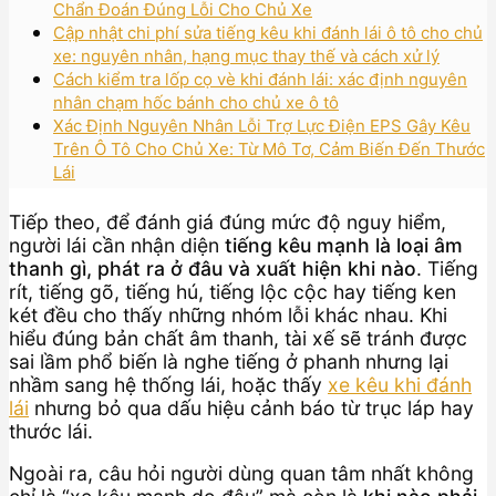
Chẩn Đoán Đúng Lỗi Cho Chủ Xe
Cập nhật chi phí sửa tiếng kêu khi đánh lái ô tô cho chủ
xe: nguyên nhân, hạng mục thay thế và cách xử lý
Cách kiểm tra lốp cọ vè khi đánh lái: xác định nguyên
nhân chạm hốc bánh cho chủ xe ô tô
Xác Định Nguyên Nhân Lỗi Trợ Lực Điện EPS Gây Kêu
Trên Ô Tô Cho Chủ Xe: Từ Mô Tơ, Cảm Biến Đến Thước
Lái
Tiếp theo, để đánh giá đúng mức độ nguy hiểm,
người lái cần nhận diện
tiếng kêu mạnh là loại âm
thanh gì, phát ra ở đâu và xuất hiện khi nào
. Tiếng
rít, tiếng gõ, tiếng hú, tiếng lộc cộc hay tiếng ken
két đều cho thấy những nhóm lỗi khác nhau. Khi
hiểu đúng bản chất âm thanh, tài xế sẽ tránh được
sai lầm phổ biến là nghe tiếng ở phanh nhưng lại
nhầm sang hệ thống lái, hoặc thấy
xe kêu khi đánh
lái
nhưng bỏ qua dấu hiệu cảnh báo từ trục láp hay
thước lái.
Ngoài ra, câu hỏi người dùng quan tâm nhất không