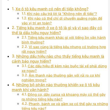
Xe ô tô kêu mạnh có nên đi tiếp không?
Khi nào câu trả lời là “Không nên đi tiếp”?
Khi nào có thể chỉ di chuyển quãng ngắn để
vào vị trí an toàn?
Tiếng kêu mạnh ở xe ô tô là gì và vì sao đây có
thể là dấu hiệu nguy hiểm?
Tiếng kêu mạnh khác gì với tiếng ồn vận hành
bình thường?
Vì sao cùng là tiếng kêu nhưng có trường hợp
rất nguy hiểm?
Những dấu hiệu nào cho thấy tiếng kêu mạnh là
cảnh báo nguy hiểm?
Các dấu hiệu đi kèm nào buộc tài xế phải dừng
xe ngay?
Âm thanh nào thường gắn với rủi ro cơ khí
nghiêm trọng?
Những bộ phận nào thường khiến xe ô tô kêu
mạnh khi vận hành?
Động cơ, dây curoa và khoang máy có thể gây
ra những tiếng kêu nào?
Phanh, bánh xe và gầm xe có thể gây ra những
tiếng kêu nào?