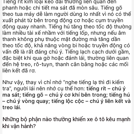
Tiếng rít kim loại kéo dài thường liên quan đến
phanh hoặc chi tiết ma sát đã mòn sâu. Tiếng gõ
theo tua máy dễ làm người dùng lo nhất vì nó có thể
xuất phát từ bên trong động cơ hoặc cụm truyền
động quay nhanh. Tiếng hú tăng theo tốc độ thường
làm nhiều tài xế nhầm với tiếng lốp, nhưng nếu âm
thanh không phụ thuộc mặt đường mà tăng dần
theo tốc độ, khả năng vòng bi hoặc truyền động có
vấn đề là rất đáng chú ý. Tiếng lạch cạch dưới gầm,
đặc biệt khi qua gờ hoặc đánh lái, thường liên quan
đến hệ treo, rô-tuyn, thanh cân bằng hoặc các mối
liên kết đã rơ.
Như vậy, thay vì chỉ nhớ “nghe tiếng lạ thì đi kiểm
tra”, người lái nên nhớ cụ thể hơn:
tiếng rít – chú ý
ma sát; tiếng gõ – chú ý cơ khí bên trong; tiếng hú
– chú ý vòng quay; tiếng lộc cộc – chú ý liên kết và
treo lái
.
Những bộ phận nào thường khiến xe ô tô kêu mạnh
khi vận hành?