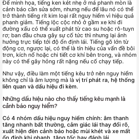
Để minh họa, tiếng ken két nhẹ ở má phanh mòn là
cảnh báo cần sửa sớm, nhưng nếu để lâu nó có thể
trở thành tiếng rít kim loại rất nguy hiểm vì hiệu quả
phanh giảm. Tiếng lộc cộc nhỏ ở gầm xe khi đi
đường xấu có thể xuất phát từ cao su hoặc rô-tuyn
rơ; ban đầu chưa gây sự cố tức thì nhưng lại ảnh
hưởng trực tiếp tới độ ổn định lái. Tiếng gõ lớn từ
động cơ, ngược lại, có thể là tín hiệu của vấn đề bôi
trơn, kích nổ hoặc chi tiết cơ khí bên trong, và nhóm
này có thể gây hỏng rất nặng nếu cố chạy tiếp.
Như vậy, điều làm một tiếng kêu trở nên nguy hiểm
không chỉ là âm lượng mà là
vị trí phát ra, hệ thống
liên quan và dấu hiệu đi kèm
.
Những dấu hiệu nào cho thấy tiếng kêu mạnh là
cảnh báo nguy hiểm?
Có 4 nhóm dấu hiệu nguy hiểm chính: âm thanh
tăng nhanh bất thường, cảm giác lái thay đổi rõ,
xuất hiện đèn cảnh báo hoặc mùi khét và xe mất
ổn định khi phanh, tăng tốc hay đánh lái.