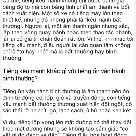
Cụ thể, tiếng kêu mạnh không chỉ được đánh giá
bằng độ to mà còn bằng tính chất âm thanh và bối
cảnh xuất hiện. Một số xe có tiếng máy lớn theo
thiết kế, nhưng đó không phải là “kêu mạnh bất
thường”. Ngược lại, một âm thanh ngắn nhưng sắc,
lặp theo vòng quay bánh hoặc theo thao tác phanh,
lái lại có giá trị chẩn đoán rất lớn. Vì thế, khi nhắc tới
tiếng kêu mạnh, điều người lái cần quan tâm không
chỉ là “to hay nhỏ” mà là
bất thường hay bình
thường
.
Tiếng kêu mạnh khác gì với tiếng ồn vận hành
bình thường?
Tiếng ồn vận hành bình thường là âm thanh nền ổn
định từ động cơ, lốp, gió và truyền động, còn tiếng
kêu mạnh bất thường thường xuất hiện đột ngột, có
sắc thái rõ như rít, gõ, lạch cạch, ù hú hoặc ken két.
Ví dụ, tiếng lốp vọng lên mặt đường có thể thay đổi
theo mặt đường nhưng sẽ không tạo cảm giác “có
vật gì đó đang va đập”. Tiếng điều hòa hoạt động