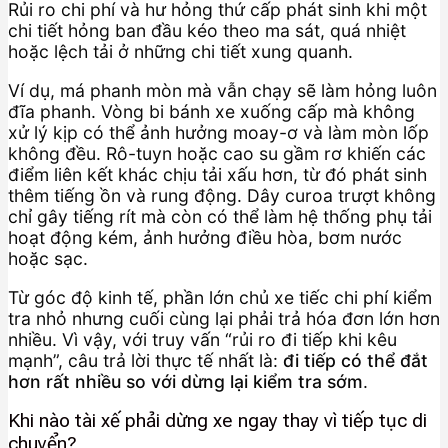
Rủi ro chi phí và hư hỏng thứ cấp phát sinh khi một
chi tiết hỏng ban đầu kéo theo ma sát, quá nhiệt
hoặc lệch tải ở những chi tiết xung quanh.
Ví dụ, má phanh mòn mà vẫn chạy sẽ làm hỏng luôn
đĩa phanh. Vòng bi bánh xe xuống cấp mà không
xử lý kịp có thể ảnh hưởng moay-ơ và làm mòn lốp
không đều. Rô-tuyn hoặc cao su gầm rơ khiến các
điểm liên kết khác chịu tải xấu hơn, từ đó phát sinh
thêm tiếng ồn và rung động. Dây curoa trượt không
chỉ gây tiếng rít mà còn có thể làm hệ thống phụ tải
hoạt động kém, ảnh hưởng điều hòa, bơm nước
hoặc sạc.
Từ góc độ kinh tế, phần lớn chủ xe tiếc chi phí kiểm
tra nhỏ nhưng cuối cùng lại phải trả hóa đơn lớn hơn
nhiều. Vì vậy, với truy vấn “rủi ro đi tiếp khi kêu
mạnh”, câu trả lời thực tế nhất là:
đi tiếp có thể đắt
hơn rất nhiều so với dừng lại kiểm tra sớm
.
Khi nào tài xế phải dừng xe ngay thay vì tiếp tục di
chuyển?