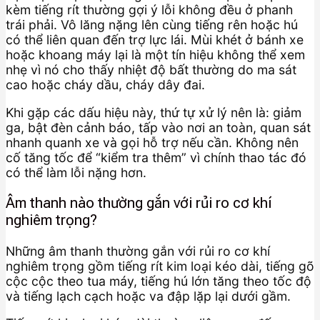
kèm tiếng rít thường gợi ý lỗi không đều ở phanh
trái phải. Vô lăng nặng lên cùng tiếng rên hoặc hú
có thể liên quan đến trợ lực lái. Mùi khét ở bánh xe
hoặc khoang máy lại là một tín hiệu không thể xem
nhẹ vì nó cho thấy nhiệt độ bất thường do ma sát
cao hoặc cháy dầu, cháy dây đai.
Khi gặp các dấu hiệu này, thứ tự xử lý nên là: giảm
ga, bật đèn cảnh báo, tấp vào nơi an toàn, quan sát
nhanh quanh xe và gọi hỗ trợ nếu cần. Không nên
cố tăng tốc để “kiểm tra thêm” vì chính thao tác đó
có thể làm lỗi nặng hơn.
Âm thanh nào thường gắn với rủi ro cơ khí
nghiêm trọng?
Những âm thanh thường gắn với rủi ro cơ khí
nghiêm trọng gồm tiếng rít kim loại kéo dài, tiếng gõ
cộc cộc theo tua máy, tiếng hú lớn tăng theo tốc độ
và tiếng lạch cạch hoặc va đập lặp lại dưới gầm.