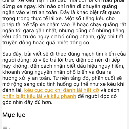
chỉ là “xe kêu mạnh do đâu” mà còn là
khi nào phải
dừng xe ngay, khi nào chỉ nên di chuyển quãng
ngắn vào vị trí an toàn
. Đây là khác biệt rất quan
trọng trong thực tế lái xe. Một số tiếng kêu cho
phép tài xế tấp xe chậm vào lề hoặc chạy quãng rất
ngắn tới gara gần nhất, nhưng cũng có những tiếng
kêu báo trước nguy cơ bó cứng phanh, gãy chi tiết
truyền động hoặc quá nhiệt động cơ.
Sau đây, bài viết sẽ đi theo đúng mạch tìm kiếm của
người dùng: từ việc trả lời trực diện có nên đi tiếp
hay không, đến cách nhận biết dấu hiệu nguy hiểm,
khoanh vùng nguyên nhân phổ biến và đưa ra
hướng xử lý an toàn. Từ nền tảng đó, phần cuối sẽ
mở rộng sang các tình huống cụ thể như
xe kêu khi
đánh lái
,
kêu cục cục khi đánh lái hết cỡ
và cách
phân biệt kêu lái và kêu phanh
để người đọc có
góc nhìn đầy đủ hơn.
Mục lục