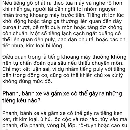
Nếu tiếng gõ phát ra theo tua máy và nghe rõ hơn
khi nhấn ga, người lái cần nghĩ tới nhóm nguyên
nhân trong khoang máy trước tiên. Tiếng rít lớn lúc
khởi động hoặc tăng ga thường liên quan đến dây
curoa trượt, bề mặt puly mòn hoặc tăng đơ không
còn chuẩn. Một số tiếng lạch cạch ngắt quãng có
thể liên quan đến puly, bạc đạn phụ tải hoặc các chi
tiết nhựa, kim loại bị lỏng.
Điều quan trọng là tiếng khoang máy thường
không
nên tự chẩn đoán quá sâu nếu thiếu chuyên môn
.
Chỉ một kết luận sai, ví dụ nhầm tiếng puly với tiếng
bên trong động cơ, cũng có thể khiến chủ xe xử lý
không đúng mức độ.
Phanh, bánh xe và gầm xe có thể gây ra những
tiếng kêu nào?
Phanh, bánh xe và gầm xe có thể gây ra tiếng ken
két, rít kim loại, ù hú, lộc cộc và rào rào, tùy vào má
phanh, đĩa phanh, vòng bi, lốp, rô-tuyn hoặc cao su