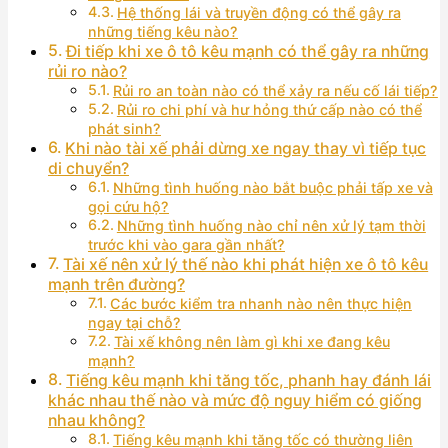
Hệ thống lái và truyền động có thể gây ra
những tiếng kêu nào?
Đi tiếp khi xe ô tô kêu mạnh có thể gây ra những
rủi ro nào?
Rủi ro an toàn nào có thể xảy ra nếu cố lái tiếp?
Rủi ro chi phí và hư hỏng thứ cấp nào có thể
phát sinh?
Khi nào tài xế phải dừng xe ngay thay vì tiếp tục
di chuyển?
Những tình huống nào bắt buộc phải tấp xe và
gọi cứu hộ?
Những tình huống nào chỉ nên xử lý tạm thời
trước khi vào gara gần nhất?
Tài xế nên xử lý thế nào khi phát hiện xe ô tô kêu
mạnh trên đường?
Các bước kiểm tra nhanh nào nên thực hiện
ngay tại chỗ?
Tài xế không nên làm gì khi xe đang kêu
mạnh?
Tiếng kêu mạnh khi tăng tốc, phanh hay đánh lái
khác nhau thế nào và mức độ nguy hiểm có giống
nhau không?
Tiếng kêu mạnh khi tăng tốc có thường liên