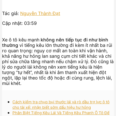
Tác giả:
Nguyễn Thành Đạt
Cập nhật: 03:59
Xe ô tô kêu mạnh
không nên tiếp tục đi như bình
thường
vì tiếng kêu lớn thường đi kèm ít nhất ba rủi
ro quan trọng: nguy cơ mất an toàn khi vận hành,
khả năng hư hỏng lan sang cụm chi tiết khác và chi
phí sửa chữa tăng nhanh nếu chậm xử lý. Đó cũng là
lý do người lái không nên xem tiếng kêu là hiện
tượng “tự hết”, nhất là khi âm thanh xuất hiện đột
ngột, lặp lại theo tốc độ hoặc đi cùng rung, lệch lái,
mùi khét.
Cách kiểm tra chụp bụi thước lái và rò dầu trợ lực ô tô
cho tài xế: nhận biết sớm dấu hiệu hư hỏng
Phân Biệt Tiếng Kêu Lái Và Tiếng Kêu Phanh Ô Tô Để