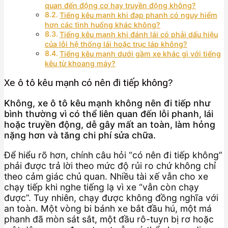
quan đến động cơ hay truyền động không?
Tiếng kêu mạnh khi đạp phanh có nguy hiểm
hơn các tình huống khác không?
Tiếng kêu mạnh khi đánh lái có phải dấu hiệu
của lỗi hệ thống lái hoặc trục láp không?
Tiếng kêu mạnh dưới gầm xe khác gì với tiếng
kêu từ khoang máy?
Xe ô tô kêu mạnh có nên đi tiếp không?
Không, xe ô tô kêu mạnh không nên đi tiếp như
bình thường vì có thể liên quan đến lỗi phanh, lái
hoặc truyền động, dễ gây mất an toàn, làm hỏng
nặng hơn và tăng chi phí sửa chữa.
Để hiểu rõ hơn, chính câu hỏi “có nên đi tiếp không”
phải được trả lời theo mức độ rủi ro chứ không chỉ
theo cảm giác chủ quan. Nhiều tài xế vẫn cho xe
chạy tiếp khi nghe tiếng lạ vì xe “vẫn còn chạy
được”. Tuy nhiên, chạy được không đồng nghĩa với
an toàn. Một vòng bi bánh xe bắt đầu hú, một má
phanh đã mòn sát sắt, một đầu rô-tuyn bị rơ hoặc