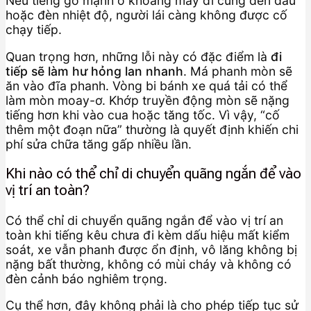
Nếu tiếng gõ mạnh ở khoang máy đi cùng đèn dầu
hoặc đèn nhiệt độ, người lái càng không được cố
chạy tiếp.
Quan trọng hơn, những lỗi này có đặc điểm là
đi
tiếp sẽ làm hư hỏng lan nhanh
. Má phanh mòn sẽ
ăn vào đĩa phanh. Vòng bi bánh xe quá tải có thể
làm mòn moay-ơ. Khớp truyền động mòn sẽ nặng
tiếng hơn khi vào cua hoặc tăng tốc. Vì vậy, “cố
thêm một đoạn nữa” thường là quyết định khiến chi
phí sửa chữa tăng gấp nhiều lần.
Khi nào có thể chỉ di chuyển quãng ngắn để vào
vị trí an toàn?
Có thể chỉ di chuyển quãng ngắn để vào vị trí an
toàn khi tiếng kêu chưa đi kèm dấu hiệu mất kiểm
soát, xe vẫn phanh được ổn định, vô lăng không bị
nặng bất thường, không có mùi cháy và không có
đèn cảnh báo nghiêm trọng.
Cụ thể hơn, đây không phải là cho phép tiếp tục sử