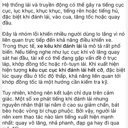
Hệ thống lái và truyền động có thể gây ra tiếng cục
cục, lục khục, khục khục, tiếng rên hoặc tiếng hú,
đặc biệt khi đánh lái, vào cua, tăng tốc hoặc quay
đầu.
Đây là nhóm lỗi khiến nhiều người dùng lo lắng vì nó
liên quan trực tiếp đến khả năng điều khiển xe.
Trong thực tế,
xe kêu khi đánh lái
là mô tả rất phổ
biến. Nếu tiếng nghe như lục cục khi vô lăng quay
sát hai đầu, tài xế có thể đang gặp vấn đề ở trục
láp, khớp đồng tốc hoặc rô-tuyn lái. Khi xuất hiện
hiện tượng
kêu cục cục khi đánh lái hết cỡ
, đặc biệt
lúc quay đầu ở tốc độ thấp, khả năng liên quan tới
khớp đồng tốc là một hướng cần kiểm tra kỹ.
Tuy nhiên, không nên kết luận chỉ dựa trên cảm
giác. Một số xe phát tiếng khi đánh lái nhưng
nguyên nhân thật lại nằm ở cao su giảm chấn, bát
bèo hoặc vòng bi chụp phuộc. Bởi vậy, người lái
nên xem thao tác nào làm tiếng xuất hiện mạnh
nhất: quay vô lăng, nhả phanh, đạp ga hay đi qua