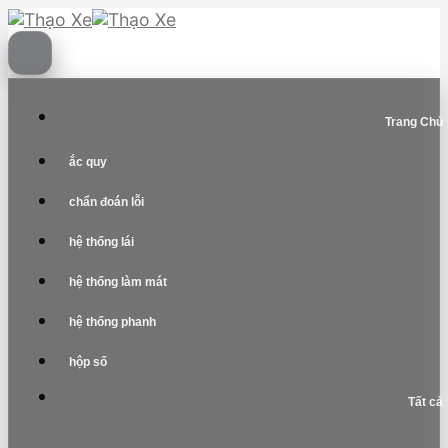
Skip
to
content
Trang Chủ
ắc quy
chẩn đoán lỗi
hệ thống lái
hệ thống làm mát
hệ thống phanh
hộp số
Tất cả