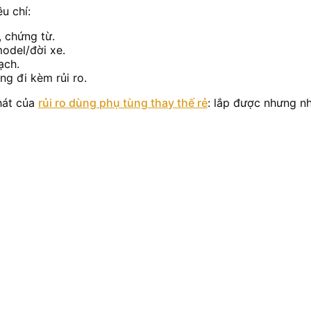
u chí:
, chứng từ.
odel/đời xe.
ạch.
g đi kèm rủi ro.
hát của
rủi ro dùng phụ tùng thay thế rẻ
: lắp được nhưng nh