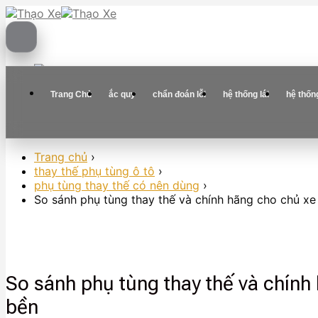
Skip
to
content
Trang Chủ
ắc quy
chẩn đoán lỗi
hệ thống lái
hệ thốn
Trang chủ
›
thay thế phụ tùng ô tô
›
phụ tùng thay thế có nên dùng
›
So sánh phụ tùng thay thế và chính hãng cho chủ xe
So sánh phụ tùng thay thế và chính
bền