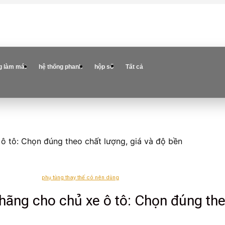
g làm mát
hệ thống phanh
hộp số
Tất cả
 ô tô: Chọn đúng theo chất lượng, giá và độ bền
phụ tùng thay thế có nên dùng
 hãng cho chủ xe ô tô: Chọn đúng the