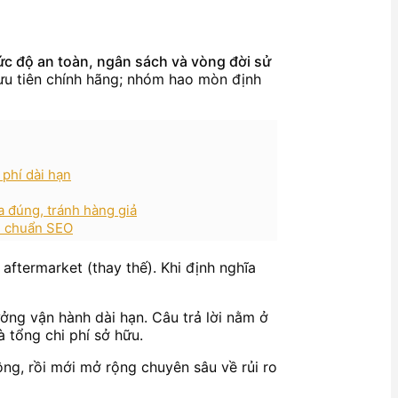
c độ an toàn, ngân sách và vòng đời sử
n ưu tiên chính hãng; nhóm hao mòn định
 phí dài hạn
a đúng, tránh hàng giả
EM chuẩn SEO
aftermarket (thay thế). Khi định nghĩa
ởng vận hành dài hạn. Câu trả lời nằm ở
à tổng chi phí sở hữu.
ộng, rồi mới mở rộng chuyên sâu về rủi ro