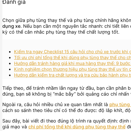
Đánh giá
Chọn giữa phụ tùng thay thế và phụ tùng chính hãng khôn
dụng xe
. Nếu bạn cần một nguyên tắc nhanh: chi tiết liên
kỳ có thể cân nhắc phụ tùng thay thế chất lượng tốt.
Kiểm tra ngay Checklist 15 câu hỏi cho chủ xe trước khi 
Tối ưu chi phí tổng thể khi dùng phụ tùng thay thế cho c
Hướng dẫn tránh hàng giả khi mua hàng thay thế: 9 bước
Kinh nghiệm chọn thương hiệu phụ tùng thay thế uy tín 
Hướng dẫn kiểm tra chất lượng và tra cứu bảo hành phụ 
Tiếp theo, để tránh nhầm lẫn ngay từ đầu, bạn cần phân bi
đúng, bạn sẽ không bị “mắc bẫy” bởi quảng cáo chỉ nhấn 
Ngoài ra, câu hỏi nhiều chủ xe quan tâm nhất là
phụ tùng 
cách so sánh theo tiêu chí có thể đo được: độ lắp khít, đ
Sau đây, bài viết đi theo đúng lộ trình ra quyết định: đị
giả mạo và
chi phí tổng thể khi dùng phụ tùng thay thế
để