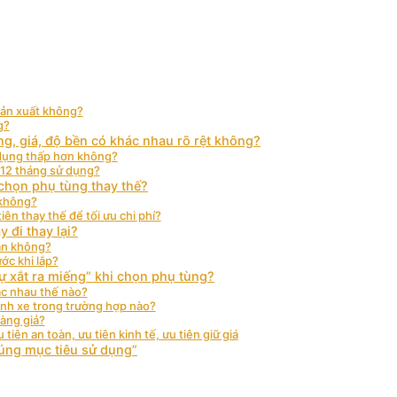
sản xuất không?
g?
ng, giá, độ bền có khác nhau rõ rệt không?
 dụng thấp hơn không?
–12 tháng sử dụng?
 chọn phụ tùng thay thế?
 không?
ên thay thế để tối ưu chi phí?
 đi thay lại?
sàn không?
ớc khi lắp?
ự xắt ra miếng” khi chọn phụ tùng?
ác nhau thế nào?
ành xe trong trường hợp nào?
hàng giả?
iên an toàn, ưu tiên kinh tế, ưu tiên giữ giá
đúng mục tiêu sử dụng”