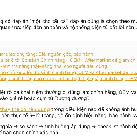
g có đáp án “một cho tất cả”; đáp án đúng là
chọn theo mứ
 quan trực tiếp đến an toàn và hệ thống điện tử cốt lõi nê
gara lắp phụ tùng: Giá, nguồn gốc, bảo hành
hủ xe ô tô: So sánh Chính hãng – OEM – Aftermarket để giảm chi
 kiểm tra hàng thật–hàng nhái cho người tiêu dùng
cho chủ xe ô tô: So sánh chính hãng, OEM và Aftermarket để mu
tùng chính hãng cho chủ xe: phân biệt thật–giả, chính hãng–O
ệt rõ ba khái niệm thường bị dùng lẫn: chính hãng, OEM và 
vào giá rẻ hoặc cụm từ “tương đương”.
thay thế có nên dùng
trong điều kiện nào để không ảnh hư
ộ bền thực tế 6–12 tháng, độ ổn định hiệu năng, bảo hành, v
nh nghĩa → so sánh → tình huống áp dụng → checklist hành đ
 bạn chọn chính xác hơn.