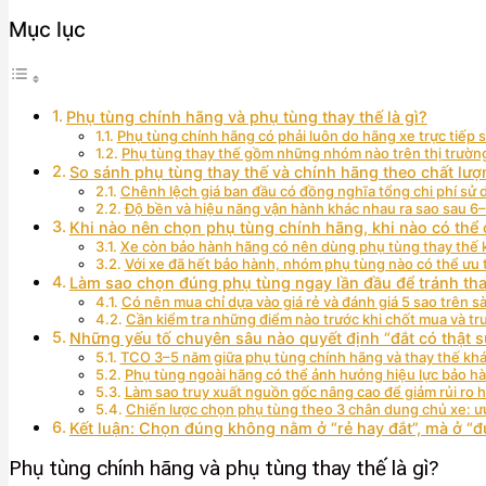
Mục lục
Phụ tùng chính hãng và phụ tùng thay thế là gì?
Phụ tùng chính hãng có phải luôn do hãng xe trực tiếp 
Phụ tùng thay thế gồm những nhóm nào trên thị trườn
So sánh phụ tùng thay thế và chính hãng theo chất lượ
Chênh lệch giá ban đầu có đồng nghĩa tổng chi phí sử
Độ bền và hiệu năng vận hành khác nhau ra sao sau 6
Khi nào nên chọn phụ tùng chính hãng, khi nào có thể
Xe còn bảo hành hãng có nên dùng phụ tùng thay thế
Với xe đã hết bảo hành, nhóm phụ tùng nào có thể ưu ti
Làm sao chọn đúng phụ tùng ngay lần đầu để tránh thay
Có nên mua chỉ dựa vào giá rẻ và đánh giá 5 sao trên 
Cần kiểm tra những điểm nào trước khi chốt mua và trư
Những yếu tố chuyên sâu nào quyết định “đắt có thật s
TCO 3–5 năm giữa phụ tùng chính hãng và thay thế kh
Phụ tùng ngoài hãng có thể ảnh hưởng hiệu lực bảo h
Làm sao truy xuất nguồn gốc nâng cao để giảm rủi ro 
Chiến lược chọn phụ tùng theo 3 chân dung chủ xe: ưu t
Kết luận: Chọn đúng không nằm ở “rẻ hay đắt”, mà ở “
Phụ tùng chính hãng và phụ tùng thay thế là gì?