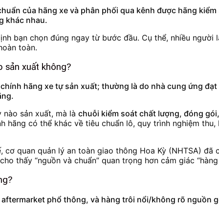
 chuẩn của hãng xe và phân phối qua kênh được hãng kiểm so
ng khác nhau.
định bạn chọn đúng ngay từ bước đầu. Cụ thể, nhiều người l
hoàn toàn.
ếp sản xuất không?
hính hãng xe tự sản xuất; thường là do nhà cung ứng đạt 
ãng.
y nào sản xuất, mà là
chuỗi kiểm soát chất lượng, đóng gói,
ênh hãng có thể khác về tiêu chuẩn lô, quy trình nghiệm thu
hế, cơ quan quản lý an toàn giao thông Hoa Kỳ (NHTSA) đã 
ụ cho thấy “nguồn và chuẩn” quan trọng hơn cảm giác “hàng
ng?
, aftermarket phổ thông, và hàng trôi nổi/không rõ nguồn