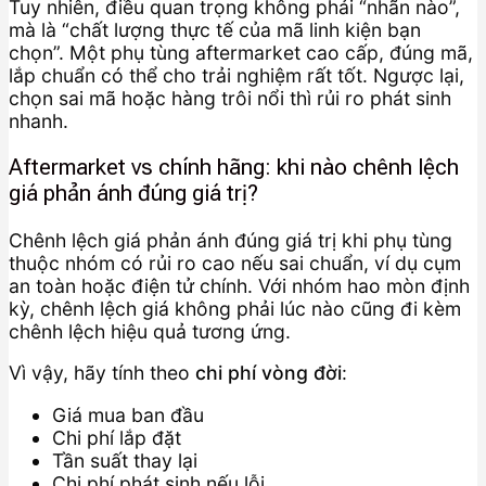
Tuy nhiên, điều quan trọng không phải “nhãn nào”,
mà là “chất lượng thực tế của mã linh kiện bạn
chọn”. Một phụ tùng aftermarket cao cấp, đúng mã,
lắp chuẩn có thể cho trải nghiệm rất tốt. Ngược lại,
chọn sai mã hoặc hàng trôi nổi thì rủi ro phát sinh
nhanh.
Aftermarket vs chính hãng: khi nào chênh lệch
giá phản ánh đúng giá trị?
Chênh lệch giá phản ánh đúng giá trị khi phụ tùng
thuộc nhóm có rủi ro cao nếu sai chuẩn, ví dụ cụm
an toàn hoặc điện tử chính. Với nhóm hao mòn định
kỳ, chênh lệch giá không phải lúc nào cũng đi kèm
chênh lệch hiệu quả tương ứng.
Vì vậy, hãy tính theo
chi phí vòng đời
:
Giá mua ban đầu
Chi phí lắp đặt
Tần suất thay lại
Chi phí phát sinh nếu lỗi