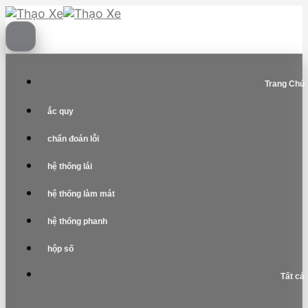
Skip
to
content
Trang Chủ
ắc quy
chẩn đoán lỗi
hệ thống lái
hệ thống làm mát
hệ thống phanh
hộp số
Tất cả