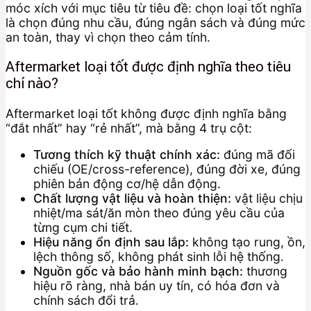
móc xích với mục tiêu từ tiêu đề: chọn loại tốt nghĩa
là chọn đúng nhu cầu, đúng ngân sách và đúng mức
an toàn, thay vì chọn theo cảm tính.
Aftermarket loại tốt được định nghĩa theo tiêu
chí nào?
Aftermarket loại tốt không được định nghĩa bằng
“đắt nhất” hay “rẻ nhất”, mà bằng 4 trụ cột:
Tương thích kỹ thuật chính xác:
đúng mã đối
chiếu (OE/cross-reference), đúng đời xe, đúng
phiên bản động cơ/hệ dẫn động.
Chất lượng vật liệu và hoàn thiện:
vật liệu chịu
nhiệt/ma sát/ăn mòn theo đúng yêu cầu của
từng cụm chi tiết.
Hiệu năng ổn định sau lắp:
không tạo rung, ồn,
lệch thông số, không phát sinh lỗi hệ thống.
Nguồn gốc và bảo hành minh bạch:
thương
hiệu rõ ràng, nhà bán uy tín, có hóa đơn và
chính sách đổi trả.