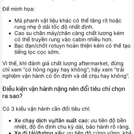
Để minh họa:
Má phanh vật liệu khác có thể tăng rít hoặc
rung nhẹ ở dải tốc độ nhất định.
Cao su chân máy/chân càng chất lượng kém
có thể truyền rung vào cabin nhiều hơn.
Bạc đạn/chốt rotuyn hoàn thiện kém có thể tạo
tiếng lọc cọc sớm.
Vì thế, khi đánh giá chất lượng aftermarket, đừng
chỉ xem “có hỏng ngay hay không”; hãy xem “trải
nghiệm vận hành có ổn định và dễ chịu hay không”.
Điều kiện vận hành nặng nên đổi tiêu chí chọn
ra sao?
Có 3 kiểu vận hành cần đổi tiêu chí:
Xe chạy dịch vụ/tần suất cao:
ưu tiên độ bền
nhiệt, độ ổn định chu kỳ dài, bảo hành rõ ràng.
Xe đi tải/đường xấu:
ưu tiên độ cứng vững, khả