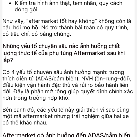
Kiểm tra hình ảnh thật, tem nhãn, quy cách
đóng gói.
Như vậy, “aftermarket tốt hay không” không còn là
câu hỏi mơ hồ. Nó trở thành bài toán có quy trình,
có tiêu chí, có bằng chứng.
Những yếu tố chuyên sâu nào ảnh hưởng chất
lượng thực tế của phụ tùng Aftermarket sau khi
lắp?
Có 4 yếu tố chuyên sâu ảnh hưởng mạnh: tương
thích điện tử (ADAS/cảm biến), NVH (ồn–rung–dội),
điều kiện vận hành đặc thù và rủi ro bảo hành liên
đới. Đây là phần mở rộng giúp quyết định chính xác
hơn trong trường hợp khó.
Bên cạnh đó, các yếu tố này giải thích vì sao cùng
một mã aftermarket nhưng trải nghiệm giữa hai xe
có thể khác nhau.
Aftermarket có ảnh hưởng đến ADAS/cảm biến