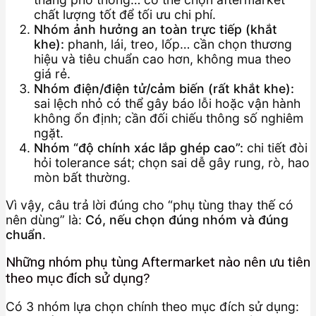
chất lượng tốt để tối ưu chi phí.
Nhóm ảnh hưởng an toàn trực tiếp (khắt
khe):
phanh, lái, treo, lốp… cần chọn thương
hiệu và tiêu chuẩn cao hơn, không mua theo
giá rẻ.
Nhóm điện/điện tử/cảm biến (rất khắt khe):
sai lệch nhỏ có thể gây báo lỗi hoặc vận hành
không ổn định; cần đối chiếu thông số nghiêm
ngặt.
Nhóm “độ chính xác lắp ghép cao”:
chi tiết đòi
hỏi tolerance sát; chọn sai dễ gây rung, rò, hao
mòn bất thường.
Vì vậy, câu trả lời đúng cho “phụ tùng thay thế có
nên dùng” là:
Có, nếu chọn đúng nhóm và đúng
chuẩn
.
Những nhóm phụ tùng Aftermarket nào nên ưu tiên
theo mục đích sử dụng?
Có 3 nhóm lựa chọn chính theo mục đích sử dụng: