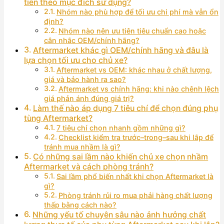
tiên theo mục đích sử dụng?
Nhóm nào phù hợp để tối ưu chi phí mà vẫn ổn
định?
Nhóm nào nên ưu tiên tiêu chuẩn cao hoặc
cân nhắc OEM/chính hãng?
Aftermarket khác gì OEM/chính hãng và đâu là
lựa chọn tối ưu cho chủ xe?
Aftermarket vs OEM: khác nhau ở chất lượng,
giá và bảo hành ra sao?
Aftermarket vs chính hãng: khi nào chênh lệch
giá phản ánh đúng giá trị?
Làm thế nào áp dụng 7 tiêu chí để chọn đúng phụ
tùng Aftermarket?
7 tiêu chí chọn nhanh gồm những gì?
Checklist kiểm tra trước–trong–sau khi lắp để
tránh mua nhầm là gì?
Có những sai lầm nào khiến chủ xe chọn nhầm
Aftermarket và cách phòng tránh?
Sai lầm phổ biến nhất khi chọn Aftermarket là
gì?
Phòng tránh rủi ro mua phải hàng chất lượng
thấp bằng cách nào?
Những yếu tố chuyên sâu nào ảnh hưởng chất