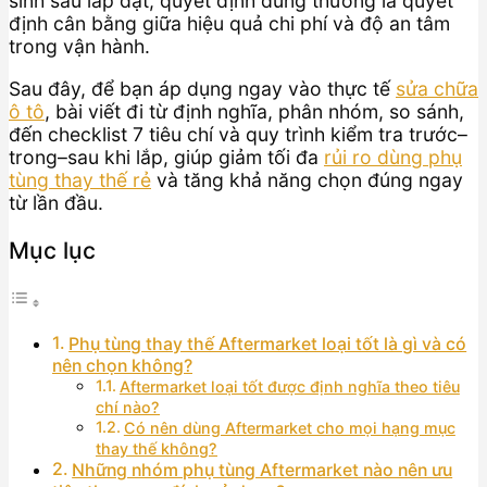
sinh sau lắp đặt, quyết định đúng thường là quyết
định cân bằng giữa hiệu quả chi phí và độ an tâm
trong vận hành.
Sau đây, để bạn áp dụng ngay vào thực tế
sửa chữa
ô tô
, bài viết đi từ định nghĩa, phân nhóm, so sánh,
đến checklist 7 tiêu chí và quy trình kiểm tra trước–
trong–sau khi lắp, giúp giảm tối đa
rủi ro dùng phụ
tùng thay thế rẻ
và tăng khả năng chọn đúng ngay
từ lần đầu.
Mục lục
Phụ tùng thay thế Aftermarket loại tốt là gì và có
nên chọn không?
Aftermarket loại tốt được định nghĩa theo tiêu
chí nào?
Có nên dùng Aftermarket cho mọi hạng mục
thay thế không?
Những nhóm phụ tùng Aftermarket nào nên ưu