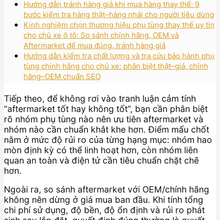
Hướng dẫn tránh hàng giả khi mua hàng thay thế: 9
bước kiểm tra hàng thật–hàng nhái cho người tiêu dùng
Kinh nghiệm chọn thương hiệu phụ tùng thay thế uy tín
cho chủ xe ô tô: So sánh chính hãng, OEM và
Aftermarket để mua đúng, tránh hàng giả
Hướng dẫn kiểm tra chất lượng và tra cứu bảo hành phụ
tùng chính hãng cho chủ xe: phân biệt thật–giả, chính
hãng–OEM chuẩn SEO
Tiếp theo, để không rơi vào tranh luận cảm tính
“aftermarket tốt hay không tốt”, bạn cần phân biệt
rõ nhóm phụ tùng nào nên ưu tiên aftermarket và
nhóm nào cần chuẩn khắt khe hơn. Điểm mấu chốt
nằm ở mức độ rủi ro của từng hạng mục: nhóm hao
mòn định kỳ có thể linh hoạt hơn, còn nhóm liên
quan an toàn và điện tử cần tiêu chuẩn chặt chẽ
hơn.
Ngoài ra, so sánh aftermarket với OEM/chính hãng
không nên dừng ở giá mua ban đầu. Khi tính tổng
chi phí sử dụng, độ bền, độ ổn định và rủi ro phát