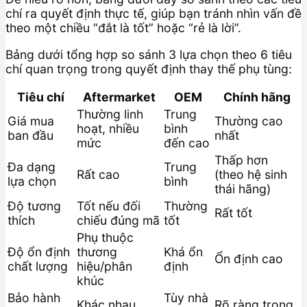
chí ra quyết định thực tế, giúp bạn tránh nhìn vấn đề
theo một chiều “đắt là tốt” hoặc “rẻ là lời”.
Bảng dưới tổng hợp so sánh 3 lựa chọn theo 6 tiêu
chí quan trọng trong quyết định thay thế phụ tùng:
Tiêu chí
Aftermarket
OEM
Chính hãng
Thường linh
Trung
Giá mua
Thường cao
hoạt, nhiều
bình
ban đầu
nhất
mức
đến cao
Thấp hơn
Đa dạng
Trung
Rất cao
(theo hệ sinh
lựa chọn
bình
thái hãng)
Độ tương
Tốt nếu đối
Thường
Rất tốt
thích
chiếu đúng mã
tốt
Phụ thuộc
Độ ổn định
thương
Khá ổn
Ổn định cao
chất lượng
hiệu/phân
định
khúc
Bảo hành
Tùy nhà
Khác nhau
Rõ ràng trong