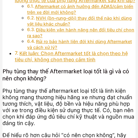
lượng thực tế của phụ tùng Aftermarket sau khi lắp?
Aftermarket có ảnh hưởng đến ADAS/cảm biến
trên xe đời mới không?
NVH (ồn–rung–dội) thay đổi thế nào khi dùng
vật liệu khác chuẩn?
Điều kiện vận hành nặng nên đổi tiêu chí chọn
ra sao?
Rủi ro bảo hành liên đới khi dùng Aftermarket
và cách xử lý?
Kết luận: Chọn Aftermarket tốt là chọn theo hệ
tiêu chí, không chọn theo cảm tính
Phụ tùng thay thế Aftermarket loại tốt là gì và có
nên chọn không?
Phụ tùng thay thế aftermarket loại tốt là linh kiện
không mang thương hiệu hãng xe nhưng đạt chuẩn
tương thích, vật liệu, độ bền và hiệu năng phù hợp
với xe trong điều kiện sử dụng thực tế. Có, bạn nên
chọn khi đáp ứng đủ tiêu chí kỹ thuật và nguồn mua
đáng tin cậy.
Để hiểu rõ hơn câu hỏi “có nên chọn không”, hãy