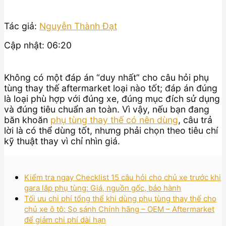
Tác giả:
Nguyễn Thành Đạt
Cập nhật: 06:20
Không có một đáp án “duy nhất” cho câu hỏi phụ
tùng thay thế aftermarket loại nào tốt; đáp án đúng
là loại phù hợp với đúng xe, đúng mục đích sử dụng
và đúng tiêu chuẩn an toàn. Vì vậy, nếu bạn đang
băn khoăn
phụ tùng thay thế có nên dùng
, câu trả
lời là có thể dùng tốt, nhưng phải chọn theo tiêu chí
kỹ thuật thay vì chỉ nhìn giá.
Kiểm tra ngay Checklist 15 câu hỏi cho chủ xe trước khi
gara lắp phụ tùng: Giá, nguồn gốc, bảo hành
Tối ưu chi phí tổng thể khi dùng phụ tùng thay thế cho
chủ xe ô tô: So sánh Chính hãng – OEM – Aftermarket
để giảm chi phí dài hạn