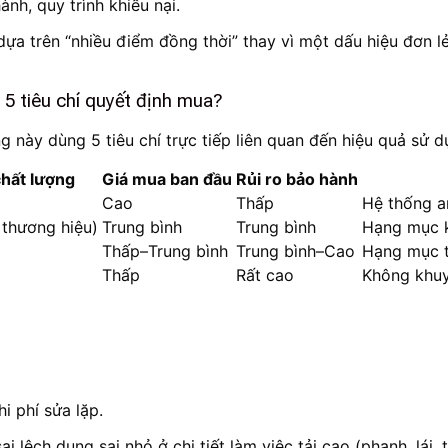
nh, quy trình khiếu nại.
dựa trên “nhiều điểm đồng thời” thay vì một dấu hiệu đơn l
5 tiêu chí quyết định mua?
 này dùng 5 tiêu chí trực tiếp liên quan đến hiệu quả sử d
chất lượng
Giá mua ban đầu
Rủi ro bảo hành
Cao
Thấp
Hệ thống a
 thương hiệu)
Trung bình
Trung bình
Hạng mục k
Thấp–Trung bình
Trung bình–Cao
Hạng mục t
Thấp
Rất cao
Không khuy
hi phí sửa lặp.
 lệch dung sai nhỏ ở chi tiết làm việc tải cao (phanh, lái,