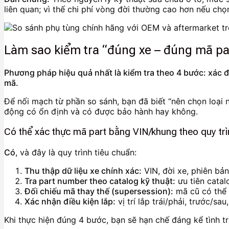
liên quan; vì thế chi phí vòng đời thường cao hơn nếu chọn
Làm sao kiểm tra “đúng xe – đúng mã par
Phương pháp hiệu quả nhất là kiểm tra theo 4 bước: xác đị
mã.
Để nối mạch từ phần so sánh, bạn đã biết “nên chọn loại n
động có ổn định và có được bảo hành hay không.
Có thể xác thực mã part bằng VIN/khung theo quy tr
Có
, và đây là quy trình tiêu chuẩn:
Thu thập dữ liệu xe chính xác:
VIN, đời xe, phiên bản
Tra part number theo catalog kỹ thuật:
ưu tiên catal
Đối chiếu mã thay thế (supersession):
mã cũ có thể 
Xác nhận điều kiện lắp:
vị trí lắp trái/phải, trước/sa
Khi thực hiện đúng 4 bước, bạn sẽ hạn chế đáng kể tình tr