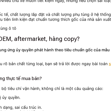
 Nhiều chủ xe muốn tiết kiệm ngay, nhưng nếu chọn sai loại,
 tế, chất lượng lắp đặt và chất lượng phụ tùng ở hệ thống 
 tiên linh kiện đạt chuẩn tương thích gốc của nhà sản xuất
i OEM, aftermarket, hàng copy?
cung ứng ủy quyền phát hành theo tiêu chuẩn gốc của mẫu 
 rõ bản chất từng loại, bạn sẽ trả lời được ngay bài toán
s
ong thực tế mua bán?
 bộ tiêu chí vận hành, không chỉ là một câu quảng cáo:
ị ủy quyền.
h dạng, sai cấu trúc in.