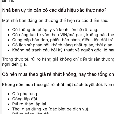
sinh lỗi.
Nhà bán uy tín cần có các dấu hiệu xác thực nào?
Một nhà bán đáng tin thường thể hiện rõ các điểm sau:
Có thông tin pháp lý và kênh liên hệ rõ ràng.
Có năng lực tư vấn theo VIN/mã part, không bán the
Cung cấp hóa đơn, phiếu bảo hành, điều kiện đổi trả
Có lịch sử phản hồi khách hàng nhất quán, thời gian x
Không né tránh câu hỏi kỹ thuật về nguồn gốc, lô hàn
Trong thực tế, rủi ro hàng giả không chỉ đến từ sàn thươn
nghĩ đến giá.
Có nên mua theo giá rẻ nhất không, hay theo tổng ch
Không nên mua theo giá rẻ nhất một cách tuyệt đối.
Nên 
Giá phụ tùng.
Công lắp đặt.
Rủi ro tháo lắp lại.
Thời gian dừng xe (đặc biệt xe dịch vụ).
Rủi ro hỏng liên đới.