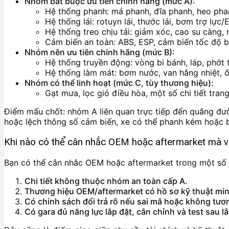
Nhóm bắt buộc ưu tiên chính hãng (mức A):
Hệ thống phanh: má phanh, đĩa phanh, heo pha
Hệ thống lái: rotuyn lái, thước lái, bơm trợ lực/
Hệ thống treo chịu tải: giảm xóc, cao su càng, r
Cảm biến an toàn: ABS, ESP, cảm biến tốc độ b
Nhóm nên ưu tiên chính hãng (mức B):
Hệ thống truyền động: vòng bi bánh, láp, phớt t
Hệ thống làm mát: bơm nước, van hằng nhiệt, ố
Nhóm có thể linh hoạt (mức C, tùy thương hiệu):
Gạt mưa, lọc gió điều hòa, một số chi tiết trang 
Điểm mấu chốt: nhóm A liên quan trực tiếp đến quãng đườn
hoặc lệch thông số cảm biến, xe có thể phanh kém hoặc bá
Khi nào có thể cân nhắc OEM hoặc aftermarket mà vẫ
Bạn có thể cân nhắc OEM hoặc aftermarket trong một số b
Chi tiết không thuộc nhóm an toàn cấp A.
Thương hiệu OEM/aftermarket có hồ sơ kỹ thuật mi
Có chính sách đổi trả rõ nếu sai mã hoặc không tươn
Có gara đủ năng lực lắp đặt, cân chỉnh và test sau lắ