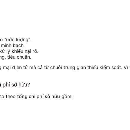
o “ước lượng”.
 minh bạch.
ử lý khiếu nại rõ.
g, tiêu chuẩn.
g mại điện tử mà cả từ chuỗi trung gian thiếu kiểm soát. Vì
i phí sở hữu?
so theo
tổng chi phí sở hữu
gồm: