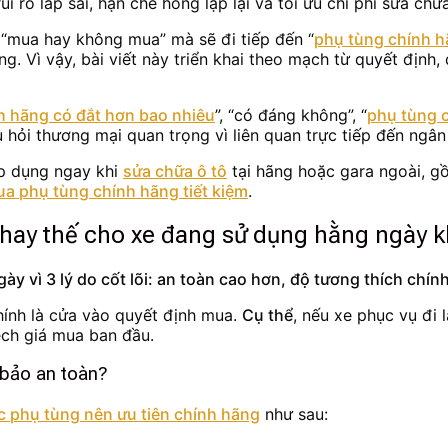
ro lắp sai, hạn chế hỏng lặp lại và tối ưu chi phí sửa chữa
 “mua hay không mua” mà sẽ đi tiếp đến “
phụ tùng chính hã
ng. Vì vậy, bài viết này triển khai theo mạch từ quyết định
h hãng có đắt hơn bao nhiêu
”, “có đáng không”, “
phụ tùng 
 hỏi thương mại quan trọng vì liên quan trực tiếp đến ngân
áp dụng ngay khi
sửa chữa ô tô
tại hãng hoặc gara ngoài, 
a phụ tùng chính hãng tiết kiệm
.
 thay thế cho xe đang sử dụng hằng ngày 
 vì 3 lý do cốt lõi: an toàn cao hơn, độ tương thích chính 
chính là cửa vào quyết định mua.
Cụ thể
, nếu xe phục vụ đi 
ệch giá mua ban đầu.
 bảo an toàn?
 phụ tùng nên ưu tiên chính hãng
như sau: