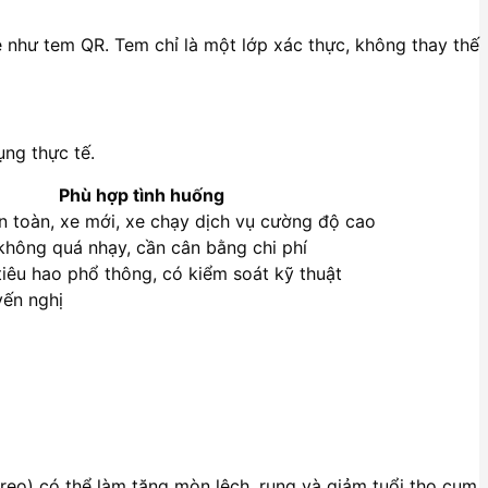
ẻ như tem QR. Tem chỉ là một lớp xác thực, không thay thế
ụng thực tế.
Phù hợp tình huống
n toàn, xe mới, xe chạy dịch vụ cường độ cao
hông quá nhạy, cần cân bằng chi phí
iêu hao phổ thông, có kiểm soát kỹ thuật
ến nghị
 treo) có thể làm tăng mòn lệch, rung và giảm tuổi thọ cụm