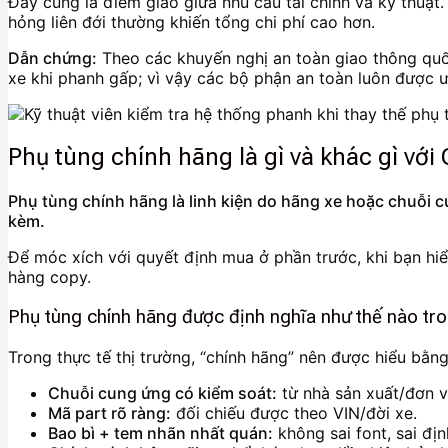
Đây cũng là điểm giao giữa nhu cầu tài chính và kỹ thuật.
hỏng liên đới thường khiến tổng chi phí cao hơn.
Dẫn chứng:
Theo các khuyến nghị an toàn giao thông quốc
xe khi phanh gấp; vì vậy các bộ phận an toàn luôn được ưu
Phụ tùng chính hãng là gì và khác gì vớ
Phụ tùng chính hãng là linh kiện do hãng xe hoặc chuỗi 
kèm.
Để móc xích với quyết định mua ở phần trước, khi bạn hiểu
hàng copy.
Phụ tùng chính hãng được định nghĩa như thế nào tr
Trong thực tế thị trường, “chính hãng” nên được hiểu bằng
Chuỗi cung ứng có kiểm soát:
từ nhà sản xuất/đơn v
Mã part rõ ràng:
đối chiếu được theo VIN/đời xe.
Bao bì + tem nhãn nhất quán:
không sai font, sai địn