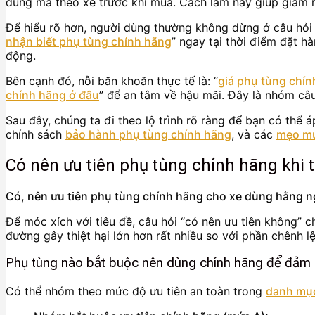
đúng mã theo xe trước khi mua. Cách làm này giúp giảm rủi 
Để hiểu rõ hơn, người dùng thường không dừng ở câu hỏi
nhận biết phụ tùng chính hãng
” ngay tại thời điểm đặt hà
động.
Bên cạnh đó, nỗi băn khoăn thực tế là: “
giá phụ tùng chín
chính hãng ở đâu
” để an tâm về hậu mãi. Đây là nhóm câu
Sau đây, chúng ta đi theo lộ trình rõ ràng để bạn có thể 
chính sách
bảo hành phụ tùng chính hãng
, và các
mẹo mu
Có nên ưu tiên phụ tùng chính hãng khi
Có, nên ưu tiên phụ tùng chính hãng cho xe dùng hằng ngày
Để móc xích với tiêu đề, câu hỏi “có nên ưu tiên không” 
đường gây thiệt hại lớn hơn rất nhiều so với phần chênh l
Phụ tùng nào bắt buộc nên dùng chính hãng để đảm
Có thể nhóm theo mức độ ưu tiên an toàn trong
danh mục