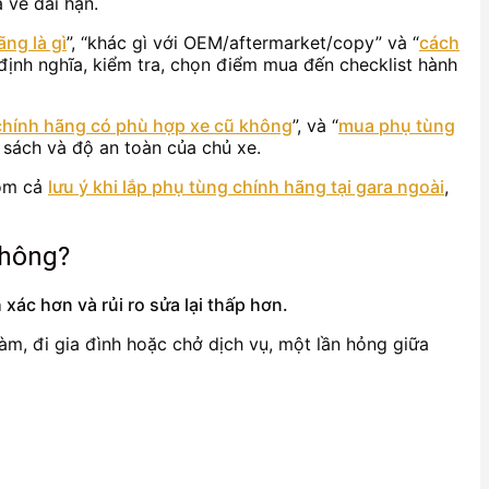
 về dài hạn.
ng là gì
”, “khác gì với OEM/aftermarket/copy” và “
cách
, định nghĩa, kiểm tra, chọn điểm mua đến checklist hành
chính hãng có phù hợp xe cũ không
”, và “
mua phụ tùng
 sách và độ an toàn của chủ xe.
gồm cả
lưu ý khi lắp phụ tùng chính hãng tại gara ngoài
,
không?
xác hơn và rủi ro sửa lại thấp hơn.
làm, đi gia đình hoặc chở dịch vụ, một lần hỏng giữa