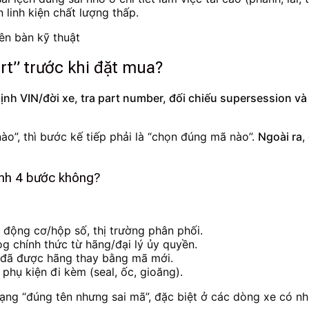
 linh kiện chất lượng thấp.
t” trước khi đặt mua?
nh VIN/đời xe, tra part number, đối chiếu supersession và 
ào”, thì bước kế tiếp phải là “chọn đúng mã nào”.
Ngoài ra
,
ình 4 bước không?
 động cơ/hộp số, thị trường phân phối.
og chính thức từ hãng/đại lý ủy quyền.
đã được hãng thay bằng mã mới.
u, phụ kiện đi kèm (seal, ốc, gioăng).
ạng “đúng tên nhưng sai mã”, đặc biệt ở các dòng xe có nhi