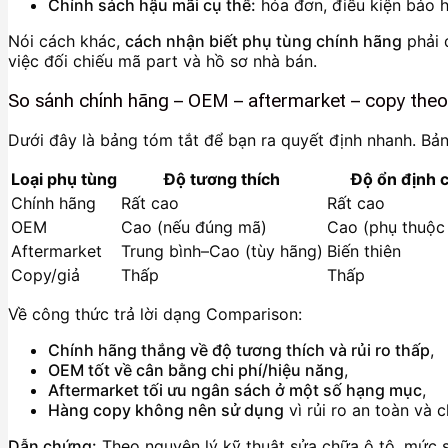
Chính sách hậu mãi cụ thể:
hóa đơn, điều kiện bảo hà
Nói cách khác,
cách nhận biết phụ tùng chính hãng
phải 
việc đối chiếu mã part và hồ sơ nhà bán.
So sánh chính hãng – OEM – aftermarket – copy theo 
Dưới đây là bảng tóm tắt để bạn ra quyết định nhanh. Bảng
Loại phụ tùng
Độ tương thích
Độ ổn định 
Chính hãng
Rất cao
Rất cao
OEM
Cao (nếu đúng mã)
Cao (phụ thuộc
Aftermarket
Trung bình–Cao (tùy hãng)
Biến thiên
Copy/giả
Thấp
Thấp
Về công thức trả lời dạng Comparison:
Chính hãng thắng về độ tương thích và rủi ro thấp
,
OEM tốt về cân bằng chi phí/hiệu năng
,
Aftermarket tối ưu ngân sách ở một số hạng mục
,
Hàng copy không nên sử dụng
vì rủi ro an toàn và c
Dẫn chứng:
Theo nguyên lý kỹ thuật sửa chữa ô tô, mức sai