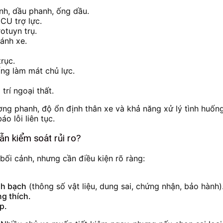
nh, dầu phanh, ống dầu.
ECU trợ lực.
otuyn trụ.
ánh xe.
rục.
ng làm mát chủ lực.
trí ngoại thất.
g phanh, độ ổn định thân xe và khả năng xử lý tình huống 
o lỗi liên tục.
n kiểm soát rủi ro?
ối cảnh, nhưng cần điều kiện rõ ràng:
nh bạch
(thông số vật liệu, dung sai, chứng nhận, bảo hành)
g thích.
p.