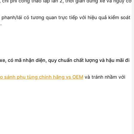
 chi phí công tháo lắp lần 2, thời gian dừng xe và nguy cơ
phanh/lái có tương quan trực tiếp với hiệu quả kiểm soát
.
xe, có mã nhận diện, quy chuẩn chất lượng và hậu mãi đi
o sánh phụ tùng chính hãng vs OEM
và tránh nhầm với