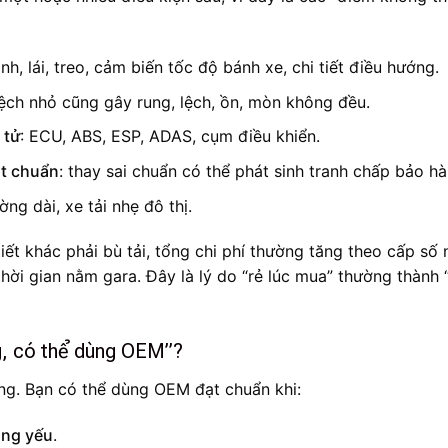
anh, lái, treo, cảm biến tốc độ bánh xe, chi tiết điều hướng.
 lệch nhỏ cũng gây rung, lệch, ồn, mòn không đều.
 tử
: ECU, ABS, ESP, ADAS, cụm điều khiển.
ật chuẩn
: thay sai chuẩn có thể phát sinh tranh chấp bảo hà
ờng dài, xe tải nhẹ đô thị.
 tiết khác phải bù tải, tổng chi phí thường tăng theo cấp số 
 thời gian nằm gara. Đây là lý do “rẻ lúc mua” thường thành 
g, có thể dùng OEM”?
ng. Bạn có thể dùng OEM đạt chuẩn khi:
ọng yếu
.