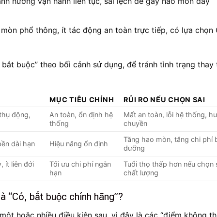
h hưởng vận hành liên tục, sai lệch dễ gây hao mòn dây
òn phổ thông, ít tác động an toàn trực tiếp, có lựa chọ
bắt buộc” theo bối cảnh sử dụng, để tránh tình trạng thay
MỤC TIÊU CHÍNH
RỦI RO NẾU CHỌN SAI
thụ động,
An toàn, ổn định hệ
Mất an toàn, lỗi hệ thống, h
thống
chuyền
Tăng hao mòn, tăng chi phí 
ền dài hạn
Hiệu năng ổn định
dưỡng
ít liên đới
Tối ưu chi phí ngắn
Tuổi thọ thấp hơn nếu chọn 
hạn
chất lượng
 là “Có, bắt buộc chính hãng”?
một hoặc nhiều điều kiện sau, vì đây là các “điểm không t