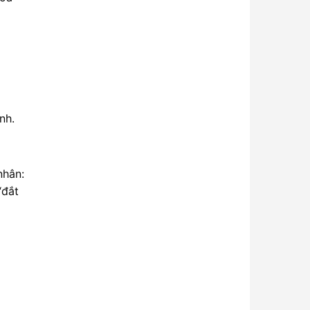
nh.
nhân:
“đắt