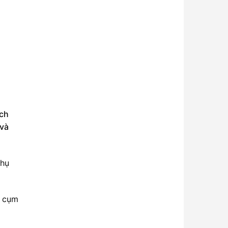
ích
 và
phụ
, cụm