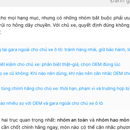
Đánh g
ho mọi hạng mục, nhưng có những nhóm bắt buộc phải ưu 
 rủi ro hỏng dây chuyền. Với chủ xe, quyết định đúng khôn
.
 tại gara ngoài cho chủ xe ô tô: tránh hàng nhái, giữ bảo hành, t
iết kiệm cho chủ xe: phân biệt thật–giả, chọn OEM đúng lúc
p xe cũ không: Khi nào nên dùng, khi nào nên cân nhắc OEM ch
tùng chính hãng cho chủ xe: thời hạn, phạm vi và trường hợp bị
ao nhiêu so với OEM và gara ngoài cho chủ xe ô tô
õ hai trục quan trọng nhất:
nhóm an toàn
và
nhóm hao mòn
ào cần chốt chính hãng ngay, món nào có thể cân nhắc phươ