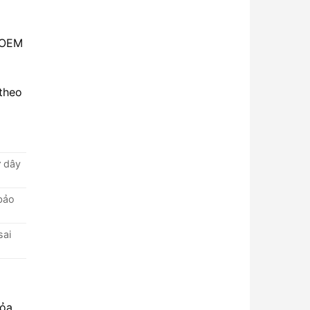
n OEM
 theo
ư dây
bảo
sai
hỏa