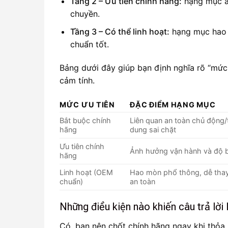
Tầng 2 – Ưu tiên chính hãng:
hạng mục ản
chuyền.
Tầng 3 – Có thể linh hoạt:
hạng mục hao m
chuẩn tốt.
Bảng dưới đây giúp bạn định nghĩa rõ “mức 
cảm tính.
MỨC ƯU TIÊN
ĐẶC ĐIỂM HẠNG MỤC
Bắt buộc chính
Liên quan an toàn chủ động/
hãng
dung sai chặt
Ưu tiên chính
Ảnh hưởng vận hành và độ b
hãng
Linh hoạt (OEM
Hao mòn phổ thông, dễ thay, 
chuẩn)
an toàn
Những điều kiện nào khiến câu trả lời
Có, bạn nên chốt chính hãng ngay khi thỏa 