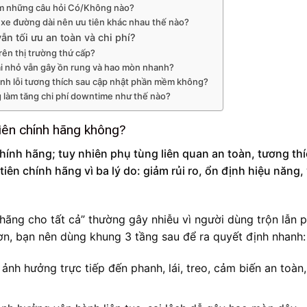
gồm những câu hỏi Có/Không nào?
ụ, xe đường dài nên ưu tiên khác nhau thế nào?
n tối ưu an toàn và chi phí?
ên thị trường thứ cấp?
ai nhỏ vẫn gây ồn rung và hao mòn nhanh?
inh lỗi tương thích sau cập nhật phần mềm không?
g làm tăng chi phí downtime như thế nào?
tiên chính hãng không?
ính hãng; tuy nhiên phụ tùng liên quan an toàn, tương th
ên chính hãng vì ba lý do: giảm rủi ro, ổn định hiệu năng,
 hãng cho tất cả” thường gây nhiễu vì người dùng trộn lẫn 
hơn, bạn nên dùng khung 3 tầng sau để ra quyết định nhanh:
nh hưởng trực tiếp đến phanh, lái, treo, cảm biến an toàn