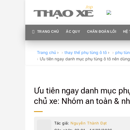
Skip
to
content
TRANG CHỦ
ẮC QUY
CHẨN ĐOÁN LỖI
HỆ 
Trang chủ
›
thay thế phụ tùng ô tô
›
phụ tùn
Ưu tiên ngay danh mục phụ tùng ô tô nên dùng
Ưu tiên ngay danh mục phụ
chủ xe: Nhóm an toàn & n
Tác giả:
Nguyễn Thành Đạt