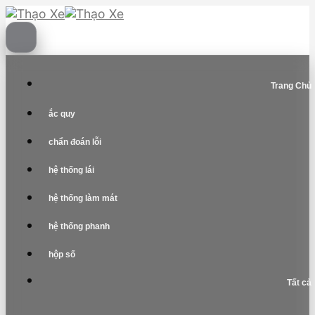
Skip
to
content
Trang Chủ
ắc quy
chẩn đoán lỗi
hệ thống lái
hệ thống làm mát
hệ thống phanh
hộp số
Tất cả