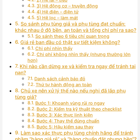
3) Hệ động cơ – truyền động
4) Hệ điện – điện tử
5) Hệ lọc – làm mát
So sánh phụ tùng giả và phụ tùng đạt chuẩn:
khác nhau ở độ bền, an toàn và tổng chi phí ra sao?
So sánh theo 6 tiêu chí quan trọng
Giá rẻ ban đầu có thật sự tiết kiệm không?
Chi phí nhìn thấy
Chi phí không nhìn thấy (nhưng thường lớn
hơn)
Khi nào cần dừng xe và kiểm tra ngay để tránh tai
nạn?
Danh sách cảnh báo đỏ
Thứ tự hành động an toàn
Chủ xe nên xử lý thế nào nếu nghi đã lắp phụ
tùng giả?
Bước 1: Khoanh vùng rủi ro ngay
Bước 2: Kiểm tra kỹ thuật theo checklist
Bước 3: Xác thực linh kiện
Bước 4: Thay thế đúng chuẩn
Bước 5: Hậu kiểm sau thay
Làm sao xác thực phụ tùng chính hãng để tránh
nhầm “hàng giả rẻ” và “hàng chuẩn đắt nhưng bền”?