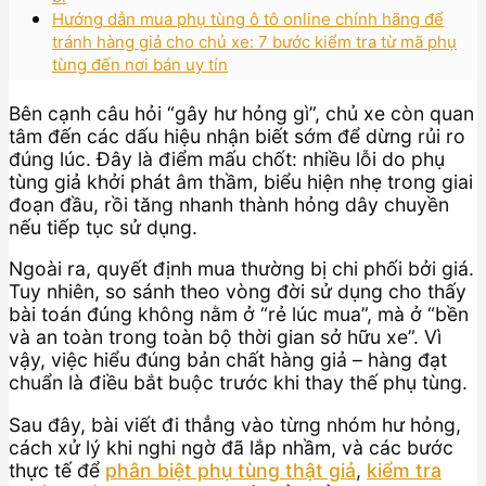
Hướng dẫn mua phụ tùng ô tô online chính hãng để
tránh hàng giả cho chủ xe: 7 bước kiểm tra từ mã phụ
tùng đến nơi bán uy tín
Bên cạnh câu hỏi “gây hư hỏng gì”, chủ xe còn quan
tâm đến các dấu hiệu nhận biết sớm để dừng rủi ro
đúng lúc. Đây là điểm mấu chốt: nhiều lỗi do phụ
tùng giả khởi phát âm thầm, biểu hiện nhẹ trong giai
đoạn đầu, rồi tăng nhanh thành hỏng dây chuyền
nếu tiếp tục sử dụng.
Ngoài ra, quyết định mua thường bị chi phối bởi giá.
Tuy nhiên, so sánh theo vòng đời sử dụng cho thấy
bài toán đúng không nằm ở “rẻ lúc mua”, mà ở “bền
và an toàn trong toàn bộ thời gian sở hữu xe”. Vì
vậy, việc hiểu đúng bản chất hàng giả – hàng đạt
chuẩn là điều bắt buộc trước khi thay thế phụ tùng.
Sau đây, bài viết đi thẳng vào từng nhóm hư hỏng,
cách xử lý khi nghi ngờ đã lắp nhầm, và các bước
thực tế để
phân biệt phụ tùng thật giả
,
kiểm tra