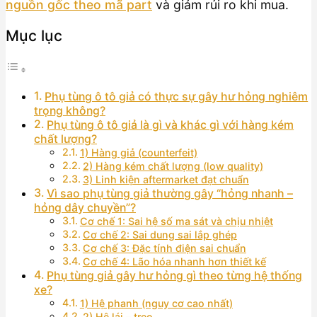
nguồn gốc theo mã part
và giảm rủi ro khi mua.
Mục lục
Phụ tùng ô tô giả có thực sự gây hư hỏng nghiêm
trọng không?
Phụ tùng ô tô giả là gì và khác gì với hàng kém
chất lượng?
1) Hàng giả (counterfeit)
2) Hàng kém chất lượng (low quality)
3) Linh kiện aftermarket đạt chuẩn
Vì sao phụ tùng giả thường gây “hỏng nhanh –
hỏng dây chuyền”?
Cơ chế 1: Sai hệ số ma sát và chịu nhiệt
Cơ chế 2: Sai dung sai lắp ghép
Cơ chế 3: Đặc tính điện sai chuẩn
Cơ chế 4: Lão hóa nhanh hơn thiết kế
Phụ tùng giả gây hư hỏng gì theo từng hệ thống
xe?
1) Hệ phanh (nguy cơ cao nhất)
2) Hệ lái – treo