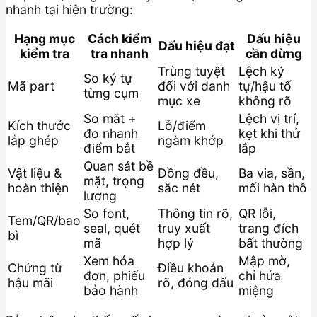
nhanh tại hiện trường:
Hạng mục
Cách kiểm
Dấu hiệu
Dấu hiệu đạt
kiểm tra
tra nhanh
cần dừng
Trùng tuyệt
Lệch ký
So ký tự
Mã part
đối với danh
tự/hậu tố
từng cụm
mục xe
không rõ
So mắt +
Lệch vị trí,
Kích thước
Lỗ/điểm
đo nhanh
kẹt khi thử
lắp ghép
ngàm khớp
điểm bắt
lắp
Quan sát bề
Vật liệu &
Đồng đều,
Ba via, sần,
mặt, trọng
hoàn thiện
sắc nét
mối hàn thô
lượng
So font,
Thông tin rõ,
QR lỗi,
Tem/QR/bao
seal, quét
truy xuất
trang đích
bì
mã
hợp lý
bất thường
Xem hóa
Mập mờ,
Chứng từ
Điều khoản
đơn, phiếu
chỉ hứa
hậu mãi
rõ, đóng dấu
bảo hành
miệng