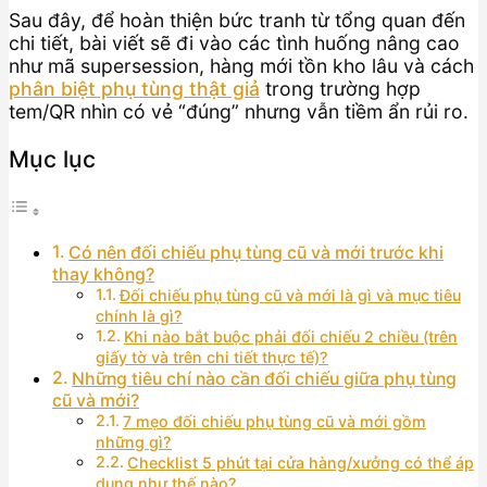
Sau đây, để hoàn thiện bức tranh từ tổng quan đến
chi tiết, bài viết sẽ đi vào các tình huống nâng cao
như mã supersession, hàng mới tồn kho lâu và cách
phân biệt phụ tùng thật giả
trong trường hợp
tem/QR nhìn có vẻ “đúng” nhưng vẫn tiềm ẩn rủi ro.
Mục lục
Có nên đối chiếu phụ tùng cũ và mới trước khi
thay không?
Đối chiếu phụ tùng cũ và mới là gì và mục tiêu
chính là gì?
Khi nào bắt buộc phải đối chiếu 2 chiều (trên
giấy tờ và trên chi tiết thực tế)?
Những tiêu chí nào cần đối chiếu giữa phụ tùng
cũ và mới?
7 mẹo đối chiếu phụ tùng cũ và mới gồm
những gì?
Checklist 5 phút tại cửa hàng/xưởng có thể áp
dụng như thế nào?