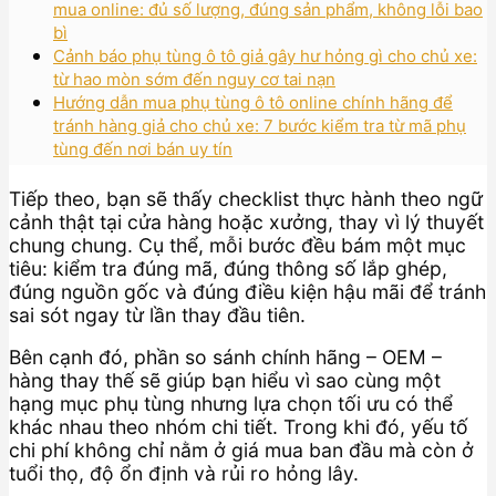
mua online: đủ số lượng, đúng sản phẩm, không lỗi bao
bì
Cảnh báo phụ tùng ô tô giả gây hư hỏng gì cho chủ xe:
từ hao mòn sớm đến nguy cơ tai nạn
Hướng dẫn mua phụ tùng ô tô online chính hãng để
tránh hàng giả cho chủ xe: 7 bước kiểm tra từ mã phụ
tùng đến nơi bán uy tín
Tiếp theo, bạn sẽ thấy checklist thực hành theo ngữ
cảnh thật tại cửa hàng hoặc xưởng, thay vì lý thuyết
chung chung. Cụ thể, mỗi bước đều bám một mục
tiêu: kiểm tra đúng mã, đúng thông số lắp ghép,
đúng nguồn gốc và đúng điều kiện hậu mãi để tránh
sai sót ngay từ lần thay đầu tiên.
Bên cạnh đó, phần so sánh chính hãng – OEM –
hàng thay thế sẽ giúp bạn hiểu vì sao cùng một
hạng mục phụ tùng nhưng lựa chọn tối ưu có thể
khác nhau theo nhóm chi tiết. Trong khi đó, yếu tố
chi phí không chỉ nằm ở giá mua ban đầu mà còn ở
tuổi thọ, độ ổn định và rủi ro hỏng lây.