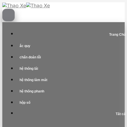
Skip
to
content
Trang Chủ
ắc quy
chẩn đoán lỗi
hệ thống lái
hệ thống làm mát
hệ thống phanh
hộp số
Tất cả