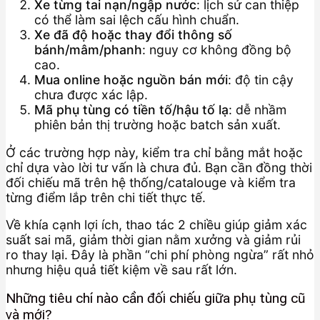
Xe từng tai nạn/ngập nước
: lịch sử can thiệp
có thể làm sai lệch cấu hình chuẩn.
Xe đã độ hoặc thay đổi thông số
bánh/mâm/phanh
: nguy cơ không đồng bộ
cao.
Mua online hoặc nguồn bán mới
: độ tin cậy
chưa được xác lập.
Mã phụ tùng có tiền tố/hậu tố lạ
: dễ nhầm
phiên bản thị trường hoặc batch sản xuất.
Ở các trường hợp này, kiểm tra chỉ bằng mắt hoặc
chỉ dựa vào lời tư vấn là chưa đủ. Bạn cần đồng thời
đối chiếu mã trên hệ thống/catalouge và kiểm tra
từng điểm lắp trên chi tiết thực tế.
Về khía cạnh lợi ích, thao tác 2 chiều giúp giảm xác
suất sai mã, giảm thời gian nằm xưởng và giảm rủi
ro thay lại. Đây là phần “chi phí phòng ngừa” rất nhỏ
nhưng hiệu quả tiết kiệm về sau rất lớn.
Những tiêu chí nào cần đối chiếu giữa phụ tùng cũ
và mới?