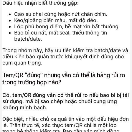
Dấu hiệu nhận biết thường gặp:
Cao su chai cứng hoặc nứt chân chim.
Keo/gioăng biến màu, mất độ dẻo.
Lớp phủ bong điểm, bề mặt xỉn bất thường.
Bao bì cũ nát, mất seal, thiếu thông tin
batch/date.
Trong nhóm này, hãy ưu tiên kiểm tra batch/date và
điều kiện bảo quản trước khi quyết định dùng cho
cụm quan trọng.
Tem/QR “đúng” nhưng vẫn có thể là hàng rủi ro
trong trường hợp nào?
Có, tem/QR đúng vẫn có thể rủi ro nếu bao bì bị tái
sử dụng, mã bị sao chép hoặc chuỗi cung ứng
không minh bạch.
Đặc biệt, nhiều chủ xe quá tin vào một dấu hiệu đơn
lẻ. Trên thực tế, xác thực tem/QR chỉ là một lớp
trong hệ thống kiểm tra. Bạn cần xác minh đồng