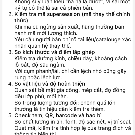
Không suy luận kiểu “na ná là được”, vì sai một
ký tự có thể là sai cả phiên bản.
Kiểm tra mã supersession (mã thay thế chính
thức)
Khi mã cũ ngừng sản xuất, hãng thường ban
hành mã mới tương thích.
Yêu cầu người bán chỉ rõ tài liệu/catalouge xác
nhận quan hệ thay thế.
So kích thước và điểm lắp ghép
Kiểm tra đường kính, chiều dày, khoảng cách
lỗ bắt, độ sâu ngàm.
Với cụm phanh/lái, chỉ cần lệch nhỏ cũng gây
rung hoặc lệch lực.
So vật liệu và độ hoàn thiện
Quan sát bề mặt gia công, mép cắt, độ đồng
đều lớp phủ, mối hàn.
So trọng lượng tương đối: chênh quá lớn
thường là tín hiệu cần kiểm tra thêm.
Check tem, QR, barcode và bao bì
So chất lượng in ấn, font, độ sắc nét, vị trí seal.
Quét mã, kiểm tra tính hợp lệ của trang đích và
thông tin hiển thị.