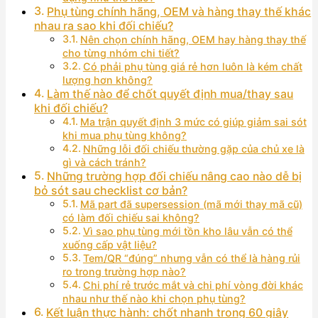
Phụ tùng chính hãng, OEM và hàng thay thế khác
nhau ra sao khi đối chiếu?
Nên chọn chính hãng, OEM hay hàng thay thế
cho từng nhóm chi tiết?
Có phải phụ tùng giá rẻ hơn luôn là kém chất
lượng hơn không?
Làm thế nào để chốt quyết định mua/thay sau
khi đối chiếu?
Ma trận quyết định 3 mức có giúp giảm sai sót
khi mua phụ tùng không?
Những lỗi đối chiếu thường gặp của chủ xe là
gì và cách tránh?
Những trường hợp đối chiếu nâng cao nào dễ bị
bỏ sót sau checklist cơ bản?
Mã part đã supersession (mã mới thay mã cũ)
có làm đối chiếu sai không?
Vì sao phụ tùng mới tồn kho lâu vẫn có thể
xuống cấp vật liệu?
Tem/QR “đúng” nhưng vẫn có thể là hàng rủi
ro trong trường hợp nào?
Chi phí rẻ trước mắt và chi phí vòng đời khác
nhau như thế nào khi chọn phụ tùng?
Kết luận thực hành: chốt nhanh trong 60 giây