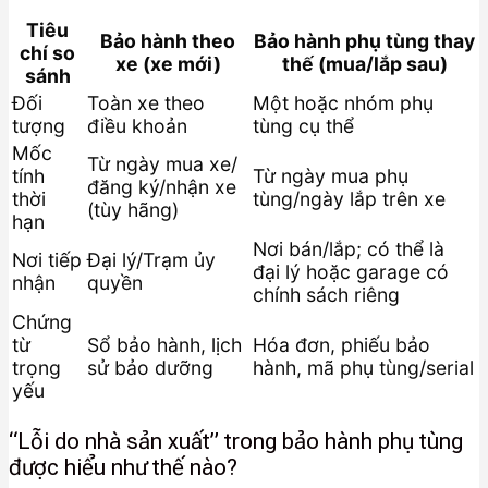
Tiêu
Bảo hành theo
Bảo hành phụ tùng thay
chí so
xe (xe mới)
thế (mua/lắp sau)
sánh
Đối
Toàn xe theo
Một hoặc nhóm phụ
tượng
điều khoản
tùng cụ thể
Mốc
Từ ngày mua xe/
tính
Từ ngày mua phụ
đăng ký/nhận xe
thời
tùng/ngày lắp trên xe
(tùy hãng)
hạn
Nơi bán/lắp; có thể là
Nơi tiếp
Đại lý/Trạm ủy
đại lý hoặc garage có
nhận
quyền
chính sách riêng
Chứng
từ
Sổ bảo hành, lịch
Hóa đơn, phiếu bảo
trọng
sử bảo dưỡng
hành, mã phụ tùng/serial
yếu
“Lỗi do nhà sản xuất” trong bảo hành phụ tùng
được hiểu như thế nào?