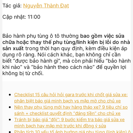
Tác giả:
Nguyễn Thành Đạt
Cập nhật: 11:00
Bảo hành phụ tùng ô tô thường
bao gồm việc sửa
chữa hoặc thay thế phụ tùng/linh kiện bị lỗi do nhà
sản xuất
trong thời hạn quy định, kèm điều kiện áp
dụng rõ ràng. Nói cách khác, bạn không chỉ cần
biết “được bảo hành gì”, mà còn phải hiểu “bảo hành
khi nào” và “bảo hành theo cách nào” để quyền lợi
không bị từ chối.
Checklist 15 câu hỏi hỏi gara trước khi chốt giá sửa xe:
phân biệt báo giá minh bạch vs mập mờ cho chủ xe
Nên thay phụ tùng mới hay hàng tháo xe? 9 tiêu chí so
sánh + checklist quyết định “đáng tiền” cho chủ xe
Tránh bị báo giá “đội”: 9 bước kiểm tra báo giá sửa xe
minh bạch hay mập mờ trước khi đồng ý sửa
Phân tích 10 yếu tố ảnh hưởng giá phụ tùng (linh kiện) ô