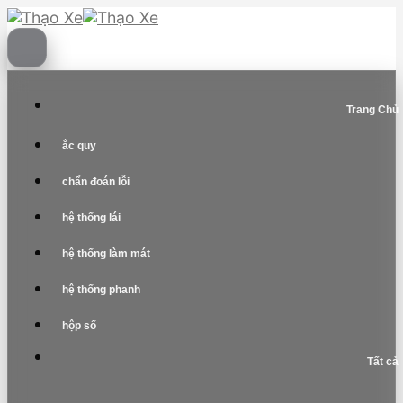
Skip
to
content
Trang Chủ
ắc quy
chẩn đoán lỗi
hệ thống lái
hệ thống làm mát
hệ thống phanh
hộp số
Tất cả