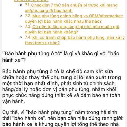
Checklist 7 thứ nên chuẩn bị trước khi mang
xe/phụ tùng đi bảo hành
Mua phụ tùng chính hãng vs OEM/aftermarket:
quyền lợi bảo hành khác nhau thế nào?
Có nên tự lắp phụ tùng tại nhà nếu muốn giữ
quyền lợi bảo hành không?
Khi có tranh chấp bảo hành phụ tùng, nên xử lý
theo trình tự nào?
“Bảo hành phụ tùng ô tô” là gì và khác gì với “bảo
hành xe”?
Bảo hành phụ tùng ô tô là chế độ cam kết sửa
chữa hoặc thay thế phụ tùng bị lỗi sản xuất trong
một thời hạn nhất định
, phát sinh từ chính sách
hãng/đại lý hoặc đơn vị bán phụ tùng, nhằm khôi
phục chức năng đúng thiết kế và đảm bảo an toàn
vận hành.
Cụ thể, vì “bảo hành phụ tùng” nằm trong hệ sinh
thái “bảo hành xe”, nên bạn cần hiểu đúng ranh giới:
bảo hành xe
là khung quyền lợi tổng thể theo nhà