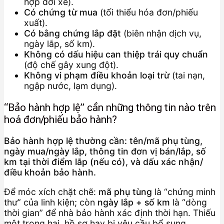
hợp đời xe).
Có chứng từ mua
(tối thiểu hóa đơn/phiếu
xuất).
Có bằng chứng lắp đặt
(biên nhận dịch vụ,
ngày lắp, số km).
Không có dấu hiệu can thiệp trái quy chuẩn
(độ chế gây xung đột).
Không vi phạm điều khoản loại trừ
(tai nạn,
ngập nước, lạm dụng).
“Bảo hành hợp lệ” cần những thông tin nào trên
hoá đơn/phiếu bảo hành?
Bảo hành hợp lệ thường cần: tên/mã phụ tùng,
ngày mua/ngày lắp, thông tin đơn vị bán/lắp, số
km tại thời điểm lắp (nếu có), và dấu xác nhận/
điều khoản bảo hành.
Để móc xích chặt chẽ:
mã phụ tùng
là “chứng minh
thư” của linh kiện; còn
ngày lắp + số km
là “dòng
thời gian” để nhà bảo hành xác định thời hạn. Thiếu
một trong hai, hồ sơ hay bị yêu cầu bổ sung.