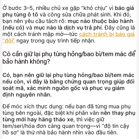
Ở bước 3–5, nhiều chủ xe gặp “khó chịu” vì
báo giá
phụ tùng ô tô
và công sửa chữa phát sinh. Khi đó,
bạn nên yêu cầu tách rõ:
mục nào thuộc bảo hành
(nếu có)
và
mục nào là dịch vụ trả phí
. Đây cũng là
một cách tránh mập mờ—tức
cách tránh bị báo giá
“đội”
ngay trong quy trình tiếp nhận.
Có cần giữ lại phụ tùng hỏng/bao bì/tem mác để
bảo hành không?
Có, bạn nên giữ lại phụ tùng hỏng/bao bì/tem mác
nếu còn, vì đây là bằng chứng quan trọng giúp đối
soát mã, xác minh nguồn gốc và phục vụ giám
định nguyên nhân.
Để móc xích thực dụng: nếu bạn đã từng mua phụ
tùng bên ngoài, đặc biệt khi phân vân
nên thay phụ
tùng mới hay hàng tháo xe
, thì việc giữ
tem/seri/hóa đơn càng quan trọng—vì “độ tin cậy
hồ sơ” là thứ nhà bảo hành nhìn vào đầu tiên.