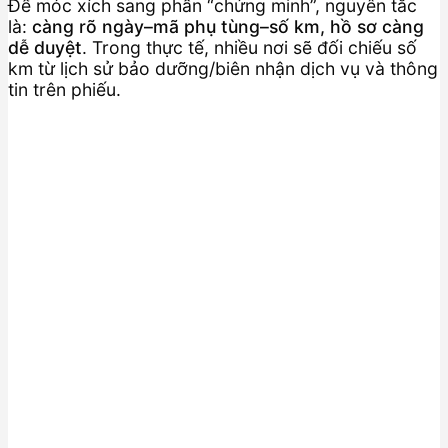
Để móc xích sang phần “chứng minh”, nguyên tắc
là:
càng rõ ngày–mã phụ tùng–số km, hồ sơ càng
dễ duyệt
. Trong thực tế, nhiều nơi sẽ đối chiếu số
km từ lịch sử bảo dưỡng/biên nhận dịch vụ và thông
tin trên phiếu.