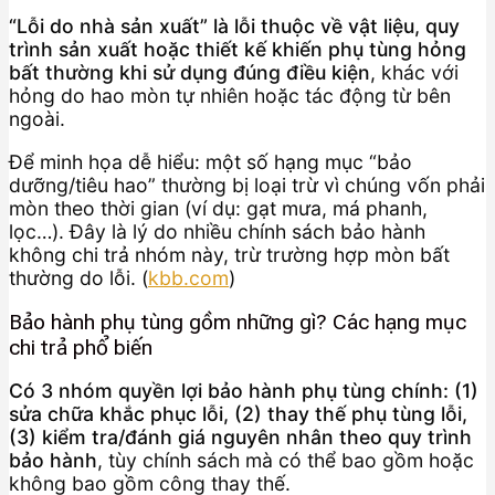
“Lỗi do nhà sản xuất” là lỗi thuộc về vật liệu, quy
trình sản xuất hoặc thiết kế khiến phụ tùng hỏng
bất thường khi sử dụng đúng điều kiện
, khác với
hỏng do hao mòn tự nhiên hoặc tác động từ bên
ngoài.
Để minh họa dễ hiểu: một số hạng mục “bảo
dưỡng/tiêu hao” thường bị loại trừ vì chúng vốn phải
mòn theo thời gian (ví dụ: gạt mưa, má phanh,
lọc…). Đây là lý do nhiều chính sách bảo hành
không chi trả nhóm này, trừ trường hợp mòn bất
thường do lỗi. (
kbb.com
)
Bảo hành phụ tùng
gồm những gì
? Các hạng mục
chi trả phổ biến
Có 3 nhóm quyền lợi bảo hành phụ tùng chính: (1)
sửa chữa khắc phục lỗi, (2) thay thế phụ tùng lỗi,
(3) kiểm tra/đánh giá nguyên nhân theo quy trình
bảo hành
, tùy chính sách mà có thể bao gồm hoặc
không bao gồm công thay thế.