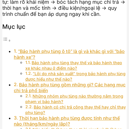
tự: làm rõ khái niệm → bóc tách hạng mục chi trả →
thời hạn và mốc tính → điều kiện/ngoại lệ → quy
trình chuẩn để bạn áp dụng ngay khi cần.
Mục lục
“Bảo hành phụ tùng ô tô” là gì và khác gì với “bảo
hành xe”?
Bảo hành phụ tùng thay thế và bảo hành theo
xe khác nhau ở điểm nào?
“Lỗi do nhà sản xuất” trong bảo hành phụ tùng
được hiểu như thế nào?
Bảo hành phụ tùng gồm những gì? Các hạng mục
chi trả phổ biến
Những nhóm phụ tùng nào thường nằm trong
phạm vi bảo hành?
Bảo hành có chi trả công thay thế hay chỉ thay
phụ tùng?
Thời hạn bảo hành phụ tùng được tính như thế
nào (tháng/km/ngày lắp)?