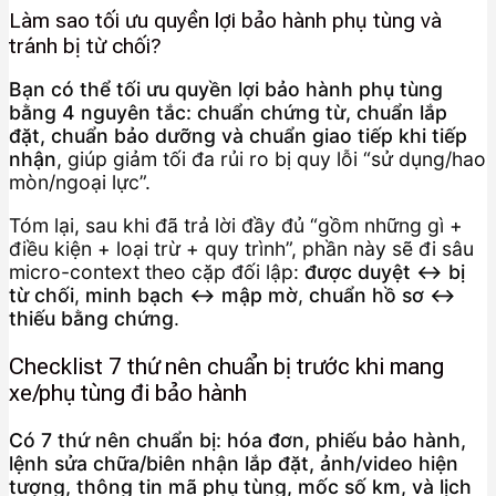
Làm sao tối ưu quyền lợi bảo hành phụ tùng và
tránh bị từ chối?
Bạn có thể tối ưu quyền lợi bảo hành phụ tùng
bằng 4 nguyên tắc: chuẩn chứng từ, chuẩn lắp
đặt, chuẩn bảo dưỡng và chuẩn giao tiếp khi tiếp
nhận
, giúp giảm tối đa rủi ro bị quy lỗi “sử dụng/hao
mòn/ngoại lực”.
Tóm lại, sau khi đã trả lời đầy đủ “gồm những gì +
điều kiện + loại trừ + quy trình”, phần này sẽ đi sâu
micro-context theo cặp đối lập:
được duyệt ↔ bị
từ chối
,
minh bạch ↔ mập mờ
,
chuẩn hồ sơ ↔
thiếu bằng chứng
.
Checklist 7 thứ nên chuẩn bị trước khi mang
xe/phụ tùng đi bảo hành
Có 7 thứ nên chuẩn bị: hóa đơn, phiếu bảo hành,
lệnh sửa chữa/biên nhận lắp đặt, ảnh/video hiện
tượng, thông tin mã phụ tùng, mốc số km, và lịch