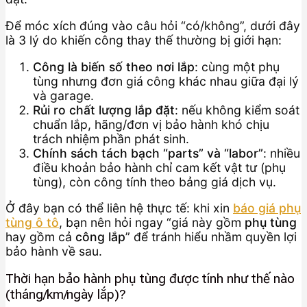
Để móc xích đúng vào câu hỏi “có/không”, dưới đây
là 3 lý do khiến công thay thế thường bị giới hạn:
Công là biến số theo nơi lắp
: cùng một phụ
tùng nhưng đơn giá công khác nhau giữa đại lý
và garage.
Rủi ro chất lượng lắp đặt
: nếu không kiểm soát
chuẩn lắp, hãng/đơn vị bảo hành khó chịu
trách nhiệm phần phát sinh.
Chính sách tách bạch “parts” và “labor”
: nhiều
điều khoản bảo hành chỉ cam kết vật tư (phụ
tùng), còn công tính theo bảng giá dịch vụ.
Ở đây bạn có thể liên hệ thực tế: khi xin
báo giá phụ
tùng ô tô
, bạn nên hỏi ngay “giá này gồm
phụ tùng
hay gồm cả
công lắp
” để tránh hiểu nhầm quyền lợi
bảo hành về sau.
Thời hạn bảo hành phụ tùng được tính như thế nào
(tháng/km/ngày lắp)?