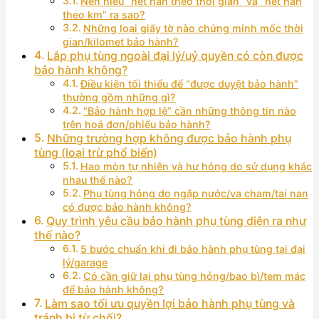
Nên hiểu “hết hạn theo thời gian” và “hết hạn
theo km” ra sao?
Những loại giấy tờ nào chứng minh mốc thời
gian/kilomet bảo hành?
Lắp phụ tùng ngoài đại lý/uỷ quyền có còn được
bảo hành không?
Điều kiện tối thiểu để “được duyệt bảo hành”
thường gồm những gì?
“Bảo hành hợp lệ” cần những thông tin nào
trên hoá đơn/phiếu bảo hành?
Những trường hợp không được bảo hành phụ
tùng (loại trừ phổ biến)
Hao mòn tự nhiên và hư hỏng do sử dụng khác
nhau thế nào?
Phụ tùng hỏng do ngập nước/va chạm/tai nạn
có được bảo hành không?
Quy trình yêu cầu bảo hành phụ tùng diễn ra như
thế nào?
5 bước chuẩn khi đi bảo hành phụ tùng tại đại
lý/garage
Có cần giữ lại phụ tùng hỏng/bao bì/tem mác
để bảo hành không?
Làm sao tối ưu quyền lợi bảo hành phụ tùng và
tránh bị từ chối?