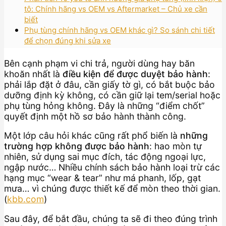
tô: Chính hãng vs OEM vs Aftermarket – Chủ xe cần
biết
Phụ tùng chính hãng vs OEM khác gì? So sánh chi tiết
để chọn đúng khi sửa xe
Bên cạnh phạm vi chi trả, người dùng hay băn
khoăn nhất là
điều kiện để được duyệt bảo hành
:
phải lắp đặt ở đâu, cần giấy tờ gì, có bắt buộc bảo
dưỡng định kỳ không, có cần giữ lại tem/serial hoặc
phụ tùng hỏng không. Đây là những “điểm chốt”
quyết định một hồ sơ bảo hành thành công.
Một lớp câu hỏi khác cũng rất phổ biến là
những
trường hợp không được bảo hành
: hao mòn tự
nhiên, sử dụng sai mục đích, tác động ngoại lực,
ngập nước… Nhiều chính sách bảo hành loại trừ các
hạng mục “wear & tear” như má phanh, lốp, gạt
mưa… vì chúng được thiết kế để mòn theo thời gian.
(
kbb.com
)
Sau đây, để bắt đầu, chúng ta sẽ đi theo đúng trình