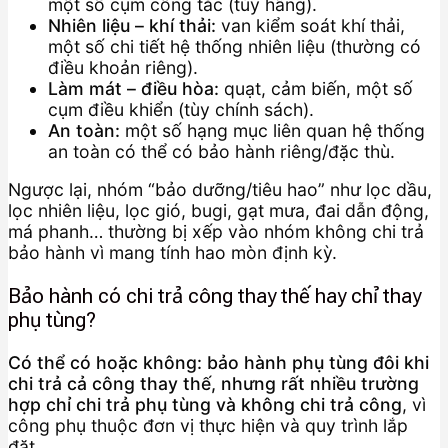
một số cụm công tắc (tùy hãng).
Nhiên liệu – khí thải:
van kiểm soát khí thải,
một số chi tiết hệ thống nhiên liệu (thường có
điều khoản riêng).
Làm mát – điều hòa:
quạt, cảm biến, một số
cụm điều khiển (tùy chính sách).
An toàn:
một số hạng mục liên quan hệ thống
an toàn có thể có bảo hành riêng/đặc thù.
Ngược lại, nhóm “bảo dưỡng/tiêu hao” như lọc dầu,
lọc nhiên liệu, lọc gió, bugi, gạt mưa, đai dẫn động,
má phanh… thường bị xếp vào nhóm không chi trả
bảo hành vì mang tính hao mòn định kỳ.
Bảo hành có
chi trả công thay thế
hay chỉ thay
phụ tùng?
Có thể có hoặc không: bảo hành phụ tùng đôi khi
chi trả cả công thay thế, nhưng rất nhiều trường
hợp chỉ chi trả phụ tùng và không chi trả công
, vì
công phụ thuộc đơn vị thực hiện và quy trình lắp
đặt.