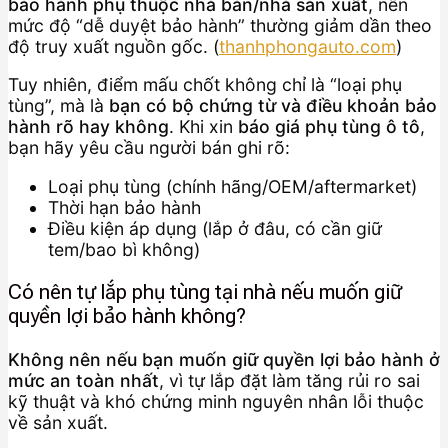
bảo hành phụ thuộc nhà bán/nhà sản xuất
, nên
mức độ “dễ duyệt bảo hành” thường giảm dần theo
độ truy xuất nguồn gốc. (
thanhphongauto.com
)
Tuy nhiên, điểm mấu chốt không chỉ là “loại phụ
tùng”, mà là
bạn có bộ chứng từ và điều khoản bảo
hành rõ hay không
. Khi xin
báo giá phụ tùng ô tô
,
bạn hãy yêu cầu người bán ghi rõ:
Loại phụ tùng (chính hãng/OEM/aftermarket)
Thời hạn bảo hành
Điều kiện áp dụng (lắp ở đâu, có cần giữ
tem/bao bì không)
Có nên tự lắp phụ tùng tại nhà nếu muốn giữ
quyền lợi bảo hành không?
Không nên nếu bạn muốn giữ quyền lợi bảo hành ở
mức an toàn nhất
, vì tự lắp đặt làm tăng rủi ro sai
kỹ thuật và khó chứng minh nguyên nhân lỗi thuộc
về sản xuất.