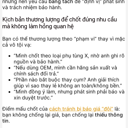
nhưng nên yêu cầu
bảng tách
để “định vị” phát sinh
và trách nhiệm bảo hành.
Kịch bản thương lượng để chốt đúng nhu cầu
mà không làm hỏng quan hệ
Bạn có thể thương lượng theo “phạm vi” thay vì mặc
cả vô tội vạ:
“Mình chốt theo loại phụ tùng X, nhờ anh ghi rõ
nguồn và bảo hành.”
“Nếu dùng OEM, mình cần hãng sản xuất và
chính sách đổi trả.”
“Phần nào bắt buộc thay cụm? Anh giải thích
giúp vì sao thay lẻ không an toàn/không bền.”
“Mình đồng ý làm, nhưng phát sinh phải báo và
xin duyệt trước.”
Điểm mấu chốt của
cách tránh bị báo giá “đội”
là:
bạn không chống lại giá, bạn chống lại
thiếu thông
tin
.