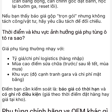
(cân bằng động, cân chỉnh góc đặt bánh, học
lại bướm ga, reset lỗi).
Nếu bạn thấy báo giá gộp “trọn gói” nhưng không
tách công/vật tư, hãy yêu cầu tách để đối chiếu.
Thời điểm và khu vực ảnh hưởng giá phụ tùng ô
tô ra sao?
Giá phụ tùng thường nhạy với:
Tỷ giá/chi phí logistics (hàng nhập)
Mùa cao điểm sửa chữa (trước/ sau lễ tết, mùa
mưa)
Khu vực (độ cạnh tranh gara và chi phí mặt
bằng)
Điểm bạn cần kiểm soát là:
báo giá có thời hạn
và
có ghi rõ điều kiện
(giá theo thời điểm đặt hàng hay
giá tại kho).
Phụ tùng chính hãng vs OEM khác gì