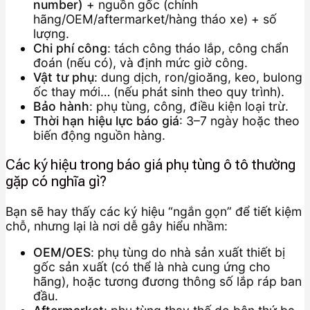
number)
+ nguồn gốc (chính
hãng/OEM/aftermarket/hàng tháo xe) + số
lượng.
Chi phí công
: tách công tháo lắp, công chẩn
đoán (nếu có), và định mức giờ công.
Vật tư phụ
: dung dịch, ron/gioăng, keo, bulong
ốc thay mới… (nếu phát sinh theo quy trình).
Bảo hành
: phụ tùng, công, điều kiện loại trừ.
Thời hạn hiệu lực báo giá
: 3–7 ngày hoặc theo
biến động nguồn hàng.
Các ký hiệu trong báo giá phụ tùng ô tô thường
gặp có nghĩa gì?
Bạn sẽ hay thấy các ký hiệu “ngắn gọn” để tiết kiệm
chỗ, nhưng lại là nơi dễ gây hiểu nhầm:
OEM/OES
: phụ tùng do nhà sản xuất thiết bị
gốc sản xuất (có thể là nhà cung ứng cho
hãng), hoặc tương đương thông số lắp ráp ban
đầu.