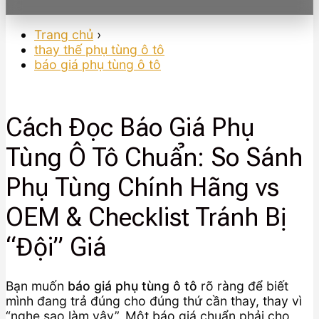
Trang chủ
›
thay thế phụ tùng ô tô
báo giá phụ tùng ô tô
Cách Đọc Báo Giá Phụ
Tùng Ô Tô Chuẩn: So Sánh
Phụ Tùng Chính Hãng vs
OEM & Checklist Tránh Bị
“Đội” Giá
Bạn muốn
báo giá phụ tùng ô tô
rõ ràng để biết
mình đang trả đúng cho đúng thứ cần thay, thay vì
“nghe sao làm vậy”. Một báo giá chuẩn phải cho