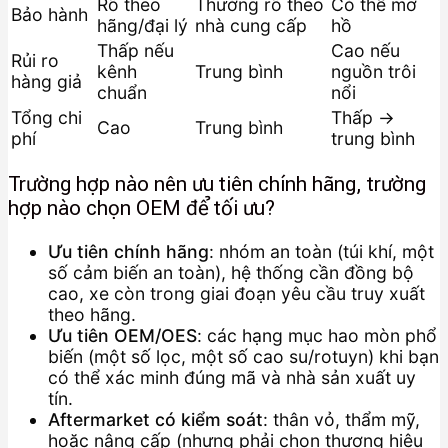
Rõ theo
Thường rõ theo
Có thể mơ
Bảo hành
hãng/đại lý
nhà cung cấp
hồ
Thấp nếu
Cao nếu
Rủi ro
kênh
Trung bình
nguồn trôi
hàng giả
chuẩn
nổi
Tổng chi
Thấp →
Cao
Trung bình
phí
trung bình
Trường hợp nào nên ưu tiên chính hãng, trường
hợp nào chọn OEM để tối ưu?
Ưu tiên chính hãng
: nhóm an toàn (túi khí, một
số cảm biến an toàn), hệ thống cần đồng bộ
cao, xe còn trong giai đoạn yêu cầu truy xuất
theo hãng.
Ưu tiên OEM/OES
: các hạng mục hao mòn phổ
biến (một số lọc, một số cao su/rotuyn) khi bạn
có thể xác minh đúng mã và nhà sản xuất uy
tín.
Aftermarket có kiểm soát
: thân vỏ, thẩm mỹ,
hoặc nâng cấp (nhưng phải chọn thương hiệu