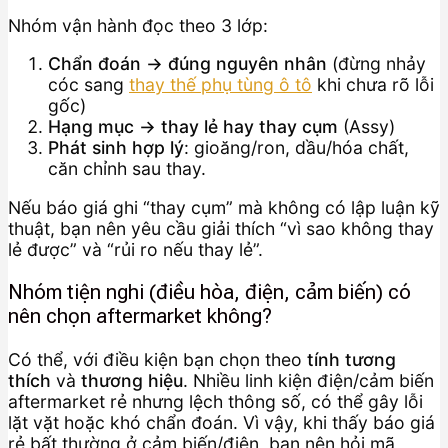
Nhóm vận hành đọc theo 3 lớp:
Chẩn đoán → đúng nguyên nhân
(đừng nhảy
cóc sang
thay thế phụ tùng ô tô
khi chưa rõ lỗi
gốc)
Hạng mục → thay lẻ hay thay cụm
(Assy)
Phát sinh hợp lý
: gioăng/ron, dầu/hóa chất,
căn chỉnh sau thay.
Nếu báo giá ghi “thay cụm” mà không có lập luận kỹ
thuật, bạn nên yêu cầu giải thích “vì sao không thay
lẻ được” và “rủi ro nếu thay lẻ”.
Nhóm tiện nghi (điều hòa, điện, cảm biến) có
nên chọn aftermarket không?
Có thể, với điều kiện bạn chọn theo
tính tương
thích
và
thương hiệu
. Nhiều linh kiện điện/cảm biến
aftermarket rẻ nhưng lệch thông số, có thể gây lỗi
lặt vặt hoặc khó chẩn đoán. Vì vậy, khi thấy báo giá
rẻ bất thường ở cảm biến/điện, bạn nên hỏi mã