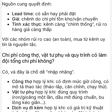
Nguồn cung quyết định:
Lead time
: có sẵn hay phải đặt
Giá
: chênh do chi phí tồn kho/vận chuyển
Tính xác thực
: kênh càng “chính thống”, rủi ro
hàng giả càng thấp
Với các nhóm rủi ro cao (an toàn), mua từ kênh uy
tín là nguyên tắc.
Chi phí công thợ, vật tư phụ và quy trình có làm
đội tổng chi phí không?
Có, và đây là chỗ dễ “nhập nhằng”.
Công thợ
hợp lý khi: có định mức giờ công, có
mô tả thao tác (tháo-lắp, căn chỉnh, chạy thử).
Vật tư phụ
hợp lý khi: đúng quy trình
(ron/gioăng một lần, dầu mỡ đúng chuẩn, bu
lông kéo giãn…).
Dịch vụ đi kèm
hợp lý khi: có giá trị kỹ thuật