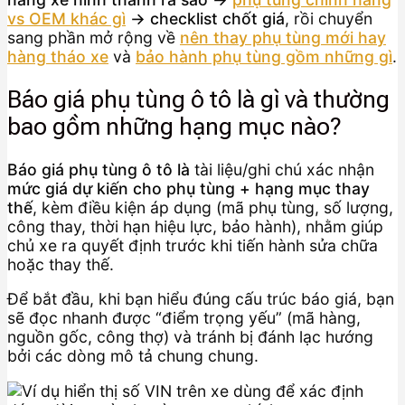
vs OEM khác gì
→ checklist chốt giá
, rồi chuyển
sang phần mở rộng về
nên thay phụ tùng mới hay
hàng tháo xe
và
bảo hành phụ tùng gồm những gì
.
Báo giá phụ tùng ô tô là gì và thường
bao gồm những hạng mục nào?
Báo giá phụ tùng ô tô là
tài liệu/ghi chú xác nhận
mức giá dự kiến cho phụ tùng + hạng mục thay
thế
, kèm điều kiện áp dụng (mã phụ tùng, số lượng,
công thay, thời hạn hiệu lực, bảo hành), nhằm giúp
chủ xe ra quyết định trước khi tiến hành sửa chữa
hoặc thay thế.
Để bắt đầu, khi bạn hiểu đúng cấu trúc báo giá, bạn
sẽ đọc nhanh được “điểm trọng yếu” (mã hàng,
nguồn gốc, công thợ) và tránh bị đánh lạc hướng
bởi các dòng mô tả chung chung.