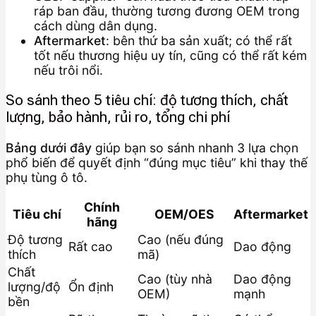
ráp ban đầu, thường tương đương OEM trong
cách dùng dân dụng.
Aftermarket
: bên thứ ba sản xuất; có thể rất
tốt nếu thương hiệu uy tín, cũng có thể rất kém
nếu trôi nổi.
So sánh theo 5 tiêu chí: độ tương thích, chất
lượng, bảo hành, rủi ro, tổng chi phí
Bảng dưới đây
giúp bạn so sánh nhanh 3 lựa chọn
phổ biến để quyết định “đúng mục tiêu” khi thay thế
phụ tùng ô tô.
Chính
Tiêu chí
OEM/OES
Aftermarket
hãng
Độ tương
Cao (nếu đúng
Rất cao
Dao động
thích
mã)
Chất
Cao (tùy nhà
Dao động
lượng/độ
Ổn định
OEM)
mạnh
bền