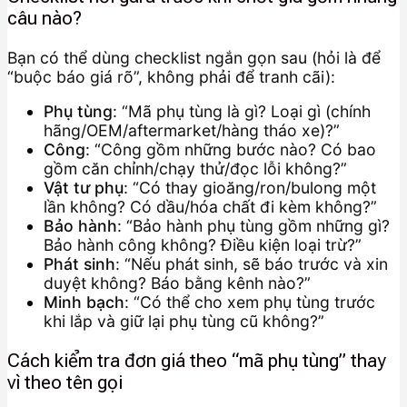
câu nào?
Bạn có thể dùng checklist ngắn gọn sau (hỏi là để
“buộc báo giá rõ”, không phải để tranh cãi):
Phụ tùng
: “Mã phụ tùng là gì? Loại gì (chính
hãng/OEM/aftermarket/hàng tháo xe)?”
Công
: “Công gồm những bước nào? Có bao
gồm căn chỉnh/chạy thử/đọc lỗi không?”
Vật tư phụ
: “Có thay gioăng/ron/bulong một
lần không? Có dầu/hóa chất đi kèm không?”
Bảo hành
: “Bảo hành phụ tùng gồm những gì?
Bảo hành công không? Điều kiện loại trừ?”
Phát sinh
: “Nếu phát sinh, sẽ báo trước và xin
duyệt không? Báo bằng kênh nào?”
Minh bạch
: “Có thể cho xem phụ tùng trước
khi lắp và giữ lại phụ tùng cũ không?”
Cách kiểm tra đơn giá theo “mã phụ tùng” thay
vì theo tên gọi