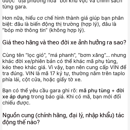
được “địa phương hóa” bởi khu vực và chính sách
từng gara.
Hơn nữa, hiểu cơ chế hình thành giá giúp bạn phân
biệt: đâu là biến động thị trường (hợp lý), đâu là
“bóp mờ thông tin” (không hợp lý).
Giá theo hãng và theo đời xe ảnh hưởng ra sao?
Cùng tên “lọc gió”, “má phanh”, “bơm xăng”… nhưng
khác đời xe/phiên bản có thể khác mã phụ tùng,
kéo theo khác giá. Vì vậy, bạn nên cung cấp VIN để
tra đúng. VIN là mã 17 ký tự, thường nằm trên taplo
phía lái, cột cửa, hoặc giấy tờ xe.
Bạn có thể yêu cầu gara ghi rõ:
mã phụ tùng
+
đời
xe áp dụng
trong báo giá. Khi có mã, bạn mới đối
chiếu được.
Nguồn cung (chính hãng, đại lý, nhập khẩu) tác
động thế nào?