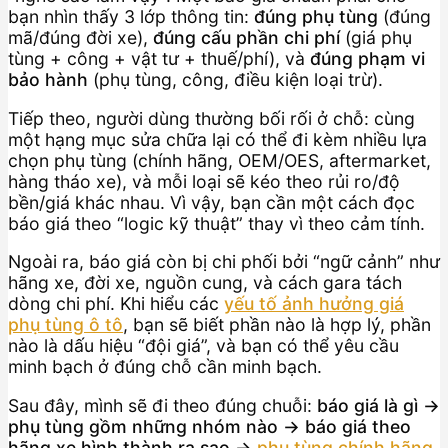
bạn nhìn thấy 3 lớp thông tin:
đúng phụ tùng
(đúng
mã/đúng đời xe),
đúng cấu phần chi phí
(giá phụ
tùng + công + vật tư + thuế/phí), và
đúng phạm vi
bảo hành
(phụ tùng, công, điều kiện loại trừ).
Tiếp theo, người dùng thường bối rối ở chỗ: cùng
một hạng mục sửa chữa lại có thể đi kèm nhiều lựa
chọn phụ tùng (chính hãng, OEM/OES, aftermarket,
hàng tháo xe), và mỗi loại sẽ kéo theo rủi ro/độ
bền/giá khác nhau. Vì vậy, bạn cần một cách đọc
báo giá theo “logic kỹ thuật” thay vì theo cảm tính.
Ngoài ra, báo giá còn bị chi phối bởi “ngữ cảnh” như
hãng xe, đời xe, nguồn cung, và cách gara tách
dòng chi phí. Khi hiểu các
yếu tố ảnh hưởng giá
phụ tùng ô tô
, bạn sẽ biết phần nào là hợp lý, phần
nào là dấu hiệu “đội giá”, và bạn có thể yêu cầu
minh bạch ở đúng chỗ cần minh bạch.
Sau đây, mình sẽ đi theo đúng chuỗi:
báo giá là gì →
phụ tùng gồm những nhóm nào → báo giá theo
hãng xe hình thành ra sao →
phụ tùng chính hãng