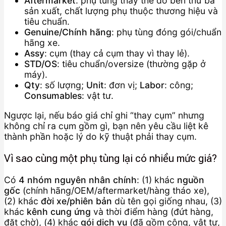
Aftermarket
: phụ tùng thay thế do bên thứ ba
sản xuất, chất lượng phụ thuộc thương hiệu và
tiêu chuẩn.
Genuine/Chính hãng
: phụ tùng đóng gói/chuẩn
hãng xe.
Assy
: cụm (thay cả cụm thay vì thay lẻ).
STD/OS
: tiêu chuẩn/oversize (thường gặp ở
máy).
Qty
: số lượng;
Unit
: đơn vị;
Labor
: công;
Consumables
: vật tư.
Ngược lại, nếu báo giá chỉ ghi “thay cụm” nhưng
không chỉ ra cụm gồm gì, bạn nên yêu cầu liệt kê
thành phần hoặc lý do kỹ thuật phải thay cụm.
Vì sao cùng một phụ tùng lại có nhiều mức giá?
Có
4 nhóm nguyên nhân chính
: (1) khác
nguồn
gốc
(chính hãng/OEM/aftermarket/hàng tháo xe),
(2) khác
đời xe/phiên bản
dù tên gọi giống nhau, (3)
khác
kênh cung ứng
và thời điểm hàng (đứt hàng,
đặt chờ), (4) khác
gói dịch vụ
(đã gồm công, vật tư,