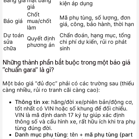
Bảng giá
mặt bằng
kiện áp dụng
giá
Chốt
Mã phụ tùng, số lượng, đơn
Báo giá
mua/chốt
giá, công, bảo hành, thời hạn
làm
Dự toán
Chẩn đoán, hạng mục, tổng
Quyết định
sửa
chi phí dự kiến, rủi ro phát
phương án
chữa
sinh
Những thành phần bắt buộc trong một báo giá
“chuẩn gara” là gì?
Một báo giá “đủ đọc” phải có các trường sau (thiếu
càng nhiều, rủi ro tranh cãi càng cao):
Thông tin xe
: hãng/đời xe/phiên bản/động cơ,
tốt nhất có VIN hoặc số khung để đối chiếu.
VIN là mã định danh 17 ký tự giúp xác định
thông số và cấu hình xe, rất hữu ích khi tra phụ
tùng đúng đời.
Danh mục phụ tùng
: tên +
mã phụ tùng (part