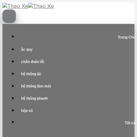
Skip
to
content
Trang Chủ
ắc quy
chẩn đoán lỗi
hệ thống lái
hệ thống làm mát
hệ thống phanh
hộp số
Tất cả