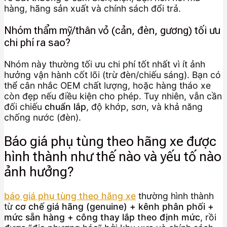
hàng, hãng sản xuất và chính sách đổi trả.
Nhóm thẩm mỹ/thân vỏ (cản, đèn, gương) tối ưu
chi phí ra sao?
Nhóm này thường tối ưu chi phí tốt nhất vì ít ảnh
hưởng vận hành cốt lõi (trừ đèn/chiếu sáng). Bạn có
thể cân nhắc OEM chất lượng, hoặc hàng tháo xe
còn đẹp nếu điều kiện cho phép. Tuy nhiên, vẫn cần
đối chiếu
chuẩn lắp
, độ khớp, sơn, và khả năng
chống nước (đèn).
Báo giá phụ tùng theo hãng xe được
hình thành như thế nào và yếu tố nào
ảnh hưởng?
báo giá phụ tùng theo hãng xe
thường hình thành
từ
cơ chế giá hãng (genuine) + kênh phân phối +
mức sẵn hàng + công thay lắp theo định mức
, rồi