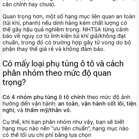
căn chỉnh hay chưa).
Quan trọng hơn, một số hạng mục liên quan an toàn
(túi khí, phanh) nếu dính hàng kém chất lượng có
thể gây hậu quả nghiêm trọng. NHTSA từng cảnh
báo về nguy cơ từ linh kiện túi khí giả/không đạt
chuẩn, trong đó có trường hợp gây tử vong do bộ
phận thay thế giá rẻ và không đảm bảo.
Có mấy loại phụ tùng ô tô và cách
phân nhóm theo mức độ quan
trọng?
Có 4 nhóm phụ tùng ô tô chính
theo mức độ ảnh
hưởng đến vận hành:
an toàn
,
vận hành cốt lõi
,
tiện
nghi
, và
thẩm mỹ/thân vỏ
.
Cụ thể, khi bạn phân nhóm như vậy, bạn sẽ biết
hạng mục nào nên “ưu tiên chuẩn”, hạng mục nào
có thể tối ưu chi phí bằng lựa chọn