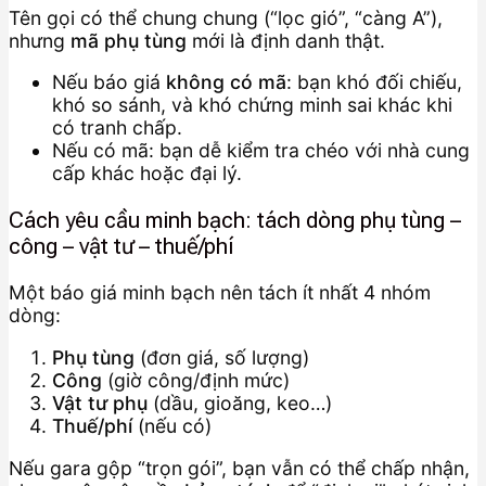
Tên gọi có thể chung chung (“lọc gió”, “càng A”),
nhưng
mã phụ tùng
mới là định danh thật.
Nếu báo giá
không có mã
: bạn khó đối chiếu,
khó so sánh, và khó chứng minh sai khác khi
có tranh chấp.
Nếu có mã: bạn dễ kiểm tra chéo với nhà cung
cấp khác hoặc đại lý.
Cách yêu cầu minh bạch: tách dòng phụ tùng –
công – vật tư – thuế/phí
Một báo giá minh bạch nên tách ít nhất 4 nhóm
dòng:
Phụ tùng
(đơn giá, số lượng)
Công
(giờ công/định mức)
Vật tư phụ
(dầu, gioăng, keo…)
Thuế/phí
(nếu có)
Nếu gara gộp “trọn gói”, bạn vẫn có thể chấp nhận,