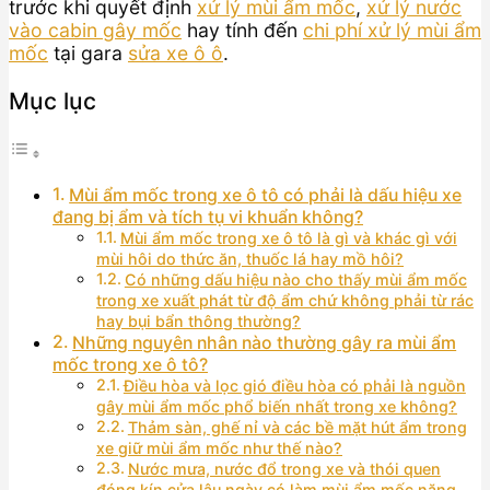
trước khi quyết định
xử lý mùi ẩm mốc
,
xử lý nước
vào cabin gây mốc
hay tính đến
chi phí xử lý mùi ẩm
mốc
tại gara
sửa xe ô ô
.
Mục lục
Mùi ẩm mốc trong xe ô tô có phải là dấu hiệu xe
đang bị ẩm và tích tụ vi khuẩn không?
Mùi ẩm mốc trong xe ô tô là gì và khác gì với
mùi hôi do thức ăn, thuốc lá hay mồ hôi?
Có những dấu hiệu nào cho thấy mùi ẩm mốc
trong xe xuất phát từ độ ẩm chứ không phải từ rác
hay bụi bẩn thông thường?
Những nguyên nhân nào thường gây ra mùi ẩm
mốc trong xe ô tô?
Điều hòa và lọc gió điều hòa có phải là nguồn
gây mùi ẩm mốc phổ biến nhất trong xe không?
Thảm sàn, ghế nỉ và các bề mặt hút ẩm trong
xe giữ mùi ẩm mốc như thế nào?
Nước mưa, nước đổ trong xe và thói quen
đóng kín cửa lâu ngày có làm mùi ẩm mốc nặng