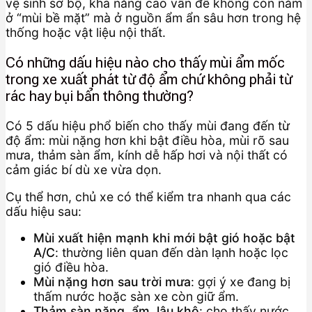
vệ sinh sơ bộ, khả năng cao vấn đề không còn nằm
ở “mùi bề mặt” mà ở nguồn ẩm ẩn sâu hơn trong hệ
thống hoặc vật liệu nội thất.
Có những dấu hiệu nào cho thấy mùi ẩm mốc
trong xe xuất phát từ độ ẩm chứ không phải từ
rác hay bụi bẩn thông thường?
Có 5 dấu hiệu phổ biến cho thấy mùi đang đến từ
độ ẩm: mùi nặng hơn khi bật điều hòa, mùi rõ sau
mưa, thảm sàn ẩm, kính dễ hấp hơi và nội thất có
cảm giác bí dù xe vừa dọn.
Cụ thể hơn, chủ xe có thể kiểm tra nhanh qua các
dấu hiệu sau:
Mùi xuất hiện mạnh khi mới bật gió hoặc bật
A/C
: thường liên quan đến dàn lạnh hoặc lọc
gió điều hòa.
Mùi nặng hơn sau trời mưa
: gợi ý xe đang bị
thấm nước hoặc sàn xe còn giữ ẩm.
Thảm sàn nặng, ẩm, lâu khô
: cho thấy nước