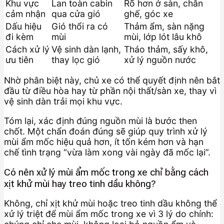
Khu vực
Lan toàn cabin
Rõ hơn ở sàn, chân
cảm nhận
qua cửa gió
ghế, góc xe
Dấu hiệu
Gió thổi ra có
Thảm ẩm, sàn nặng
đi kèm
mùi
mùi, lớp lót lâu khô
Cách xử lý
Vệ sinh dàn lạnh,
Tháo thảm, sấy khô,
ưu tiên
thay lọc gió
xử lý nguồn nước
Nhờ phân biệt này, chủ xe có thể quyết định nên bắt
đầu từ điều hòa hay từ phần nội thất/sàn xe, thay vì
vệ sinh dàn trải mọi khu vực.
Tóm lại, xác định đúng nguồn mùi là bước then
chốt. Một chẩn đoán đúng sẽ giúp quy trình xử lý
mùi ẩm mốc hiệu quả hơn, ít tốn kém hơn và hạn
chế tình trạng “vừa làm xong vài ngày đã mốc lại”.
Có nên xử lý mùi ẩm mốc trong xe chỉ bằng cách
xịt khử mùi hay treo tinh dầu không?
Không, chỉ xịt khử mùi hoặc treo tinh dầu không thể
xử lý triệt để mùi ẩm mốc trong xe vì 3 lý do chính: