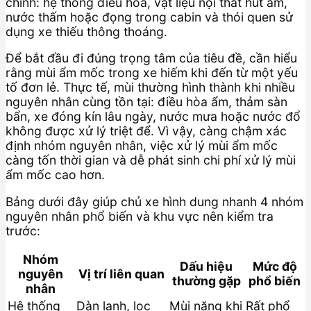
chính: hệ thống điều hòa, vật liệu nội thất hút ẩm,
nước thấm hoặc đọng trong cabin và thói quen sử
dụng xe thiếu thông thoáng.
Để bắt đầu đi đúng trọng tâm của tiêu đề, cần hiểu
rằng mùi ẩm mốc trong xe hiếm khi đến từ một yếu
tố đơn lẻ. Thực tế, mùi thường hình thành khi nhiều
nguyên nhân cùng tồn tại: điều hòa ẩm, thảm sàn
bẩn, xe đóng kín lâu ngày, nước mưa hoặc nước đổ
không được xử lý triệt để. Vì vậy, càng chậm xác
định nhóm nguyên nhân, việc xử lý mùi ẩm mốc
càng tốn thời gian và dễ phát sinh chi phí xử lý mùi
ẩm mốc cao hơn.
Bảng dưới đây giúp chủ xe hình dung nhanh 4 nhóm
nguyên nhân phổ biến và khu vực nên kiểm tra
trước:
Nhóm
Dấu hiệu
Mức độ
nguyên
Vị trí liên quan
thường gặp
phổ biến
nhân
Hệ thống
Dàn lạnh, lọc
Mùi nặng khi
Rất phổ