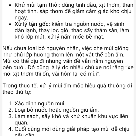
Khử mùi tạm thời
: dùng tinh dầu, xịt thơm, than
hoạt tính, sáp thơm để giảm cảm giác khó chịu
ngay.
Xử lý tận gốc
: kiểm tra nguồn nước, vệ sinh
dàn lạnh, thay lọc gió, tháo sấy thảm sàn, làm
khô lớp mút, xử lý nấm mốc bề mặt.
Nếu chưa loại bỏ nguyên nhân, việc che mùi giống
như phủ lớp hương thơm lên một vật thể còn ẩm.
Mùi có thể dịu đi nhưng vấn đề vẫn nằm nguyên
bên dưới. Đó cũng là lý do nhiều chủ xe nói rằng “xe
mới xịt thơm thì ổn, vài hôm lại có mùi”.
Trong thực tế, xử lý mùi ẩm mốc hiệu quả thường đi
theo thứ tự:
Xác định nguồn mùi.
Loại bỏ nước hoặc nguồn giữ ẩm.
Làm sạch, sấy khô và khử khuẩn khu vực liên
quan.
Cuối cùng mới dùng giải pháp tạo mùi dễ chịu
nếu cần.