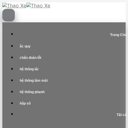
Skip
to
content
Trang Chủ
ắc quy
chẩn đoán lỗi
hệ thống lái
hệ thống làm mát
hệ thống phanh
hộp số
Tất cả