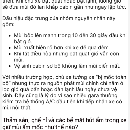
triển. Khi chủ xe bật quạt hoặc bật lạnh, luồng gió
sẽ đưa mùi đó lan khắp cabin gần như ngay lập tức.
Dấu hiệu đặc trưng của nhóm nguyên nhân này
gồm:
Mùi bốc lên mạnh trong 10 đến 30 giây đầu khi
bật gió.
Mùi xuất hiện rõ hơn khi xe để qua đêm.
Khi tắt điều hòa nhưng bật quạt gió vẫn còn
mùi.
Vệ sinh cabin sơ bộ không làm mùi biến mất.
Với nhiều trường hợp, chủ xe tưởng xe “bị mốc toàn
bộ” nhưng thực ra nguồn phát mùi chính chỉ nằm ở
lọc gió quá bẩn hoặc dàn lạnh lâu ngày chưa vệ
sinh. Đây cũng là lý do vì sao nhiều gara thường
kiểm tra hệ thống A/C đầu tiên khi tiếp nhận xe có
mùi nội thất.
Thảm sàn, ghế nỉ và các bề mặt hút ẩm trong xe
giữ mùi ẩm mốc như thế nào?