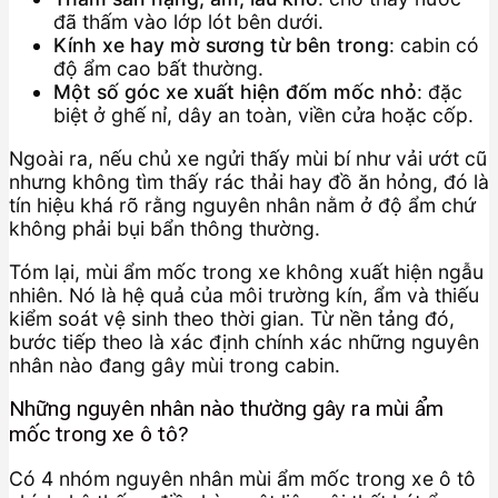
đã thấm vào lớp lót bên dưới.
Kính xe hay mờ sương từ bên trong
: cabin có
độ ẩm cao bất thường.
Một số góc xe xuất hiện đốm mốc nhỏ
: đặc
biệt ở ghế nỉ, dây an toàn, viền cửa hoặc cốp.
Ngoài ra, nếu chủ xe ngửi thấy mùi bí như vải ướt cũ
nhưng không tìm thấy rác thải hay đồ ăn hỏng, đó là
tín hiệu khá rõ rằng nguyên nhân nằm ở độ ẩm chứ
không phải bụi bẩn thông thường.
Tóm lại, mùi ẩm mốc trong xe không xuất hiện ngẫu
nhiên. Nó là hệ quả của môi trường kín, ẩm và thiếu
kiểm soát vệ sinh theo thời gian. Từ nền tảng đó,
bước tiếp theo là xác định chính xác những nguyên
nhân nào đang gây mùi trong cabin.
Những nguyên nhân nào thường gây ra mùi ẩm
mốc trong xe ô tô?
Có 4 nhóm nguyên nhân mùi ẩm mốc trong xe ô tô