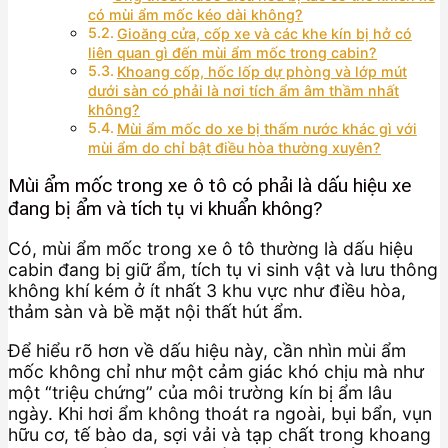
có mùi ẩm mốc kéo dài không?
Gioăng cửa, cốp xe và các khe kín bị hở có
liên quan gì đến mùi ẩm mốc trong cabin?
Khoang cốp, hốc lốp dự phòng và lớp mút
dưới sàn có phải là nơi tích ẩm âm thầm nhất
không?
Mùi ẩm mốc do xe bị thấm nước khác gì với
mùi ẩm do chỉ bật điều hòa thường xuyên?
Mùi ẩm mốc trong xe ô tô có phải là dấu hiệu xe
đang bị ẩm và tích tụ vi khuẩn không?
Có, mùi ẩm mốc trong xe ô tô thường là dấu hiệu
cabin đang bị giữ ẩm, tích tụ vi sinh vật và lưu thông
không khí kém ở ít nhất 3 khu vực như điều hòa,
thảm sàn và bề mặt nội thất hút ẩm.
Để hiểu rõ hơn về dấu hiệu này, cần nhìn mùi ẩm
mốc không chỉ như một cảm giác khó chịu mà như
một “triệu chứng” của môi trường kín bị ẩm lâu
ngày. Khi hơi ẩm không thoát ra ngoài, bụi bẩn, vụn
hữu cơ, tế bào da, sợi vải và tạp chất trong khoang