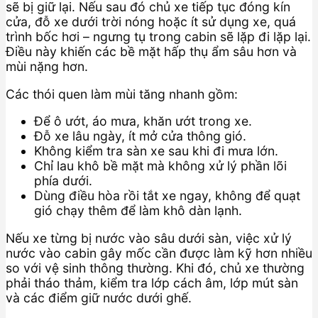
sẽ bị giữ lại. Nếu sau đó chủ xe tiếp tục đóng kín
cửa, đỗ xe dưới trời nóng hoặc ít sử dụng xe, quá
trình bốc hơi – ngưng tụ trong cabin sẽ lặp đi lặp lại.
Điều này khiến các bề mặt hấp thụ ẩm sâu hơn và
mùi nặng hơn.
Các thói quen làm mùi tăng nhanh gồm:
Để ô ướt, áo mưa, khăn ướt trong xe.
Đỗ xe lâu ngày, ít mở cửa thông gió.
Không kiểm tra sàn xe sau khi đi mưa lớn.
Chỉ lau khô bề mặt mà không xử lý phần lõi
phía dưới.
Dùng điều hòa rồi tắt xe ngay, không để quạt
gió chạy thêm để làm khô dàn lạnh.
Nếu xe từng bị nước vào sâu dưới sàn, việc xử lý
nước vào cabin gây mốc cần được làm kỹ hơn nhiều
so với vệ sinh thông thường. Khi đó, chủ xe thường
phải tháo thảm, kiểm tra lớp cách âm, lớp mút sàn
và các điểm giữ nước dưới ghế.