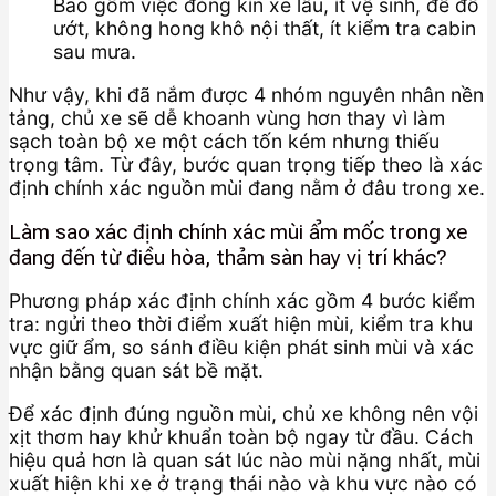
Bao gồm việc đóng kín xe lâu, ít vệ sinh, để đồ
ướt, không hong khô nội thất, ít kiểm tra cabin
sau mưa.
Như vậy, khi đã nắm được 4 nhóm nguyên nhân nền
tảng, chủ xe sẽ dễ khoanh vùng hơn thay vì làm
sạch toàn bộ xe một cách tốn kém nhưng thiếu
trọng tâm. Từ đây, bước quan trọng tiếp theo là xác
định chính xác nguồn mùi đang nằm ở đâu trong xe.
Làm sao xác định chính xác mùi ẩm mốc trong xe
đang đến từ điều hòa, thảm sàn hay vị trí khác?
Phương pháp xác định chính xác gồm 4 bước kiểm
tra: ngửi theo thời điểm xuất hiện mùi, kiểm tra khu
vực giữ ẩm, so sánh điều kiện phát sinh mùi và xác
nhận bằng quan sát bề mặt.
Để xác định đúng nguồn mùi, chủ xe không nên vội
xịt thơm hay khử khuẩn toàn bộ ngay từ đầu. Cách
hiệu quả hơn là quan sát lúc nào mùi nặng nhất, mùi
xuất hiện khi xe ở trạng thái nào và khu vực nào có