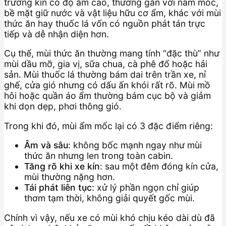
trường kín có độ ẩm cao, thường gắn với nấm mốc,
bề mặt giữ nước và vật liệu hữu cơ ẩm, khác với mùi
thức ăn hay thuốc lá vốn có nguồn phát tán trực
tiếp và dễ nhận diện hơn.
Cụ thể, mùi thức ăn thường mang tính “đặc thù” như
mùi dầu mỡ, gia vị, sữa chua, cà phê đổ hoặc hải
sản. Mùi thuốc lá thường bám dai trên trần xe, nỉ
ghế, cửa gió nhưng có dấu ấn khói rất rõ. Mùi mồ
hôi hoặc quần áo ẩm thường bám cục bộ và giảm
khi dọn dẹp, phơi thông gió.
Trong khi đó, mùi ẩm mốc lại có 3 đặc điểm riêng:
Âm và sâu
: không bốc mạnh ngay như mùi
thức ăn nhưng len trong toàn cabin.
Tăng rõ khi xe kín
: sau một đêm đóng kín cửa,
mùi thường nặng hơn.
Tái phát liên tục
: xử lý phần ngọn chỉ giúp
thơm tạm thời, không giải quyết gốc mùi.
Chính vì vậy, nếu xe có mùi khó chịu kéo dài dù đã