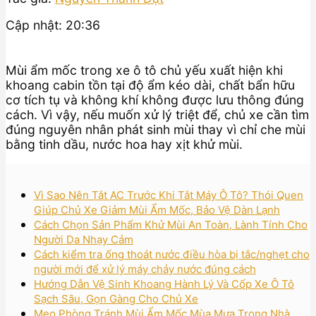
Cập nhật: 20:36
Mùi ẩm mốc trong xe ô tô chủ yếu xuất hiện khi
khoang cabin tồn tại độ ẩm kéo dài, chất bẩn hữu
cơ tích tụ và không khí không được lưu thông đúng
cách. Vì vậy, nếu muốn xử lý triệt để, chủ xe cần tìm
đúng nguyên nhân phát sinh mùi thay vì chỉ che mùi
bằng tinh dầu, nước hoa hay xịt khử mùi.
Vì Sao Nên Tắt AC Trước Khi Tắt Máy Ô Tô? Thói Quen
Giúp Chủ Xe Giảm Mùi Ẩm Mốc, Bảo Vệ Dàn Lạnh
Cách Chọn Sản Phẩm Khử Mùi An Toàn, Lành Tính Cho
Người Da Nhạy Cảm
Cách kiểm tra ống thoát nước điều hòa bị tắc/nghẹt cho
người mới để xử lý máy chảy nước đúng cách
Hướng Dẫn Vệ Sinh Khoang Hành Lý Và Cốp Xe Ô Tô
Sạch Sâu, Gọn Gàng Cho Chủ Xe
Mẹo Phòng Tránh Mùi Ẩm Mốc Mùa Mưa Trong Nhà