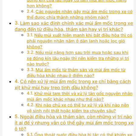
hơn không?
Các nguyên nhân gây mùi ẩm mốc trong xe có
thể được chia thành những nhóm nào?
Làm sao xác định chính xác mùi ẩm mốc trong xe
đang đến từ điều hòa, thảm sàn hay vị trí khác?
Nếu mùi xuất hiện mạnh khi bật điều hòa thì có
phải nguyên nhân nằm ở dàn lạnh hoặc lọc gió
không?
Nếu mùi nặng hơn sau trời mưa hoặc sau khi
xe đóng kín lâu ngày thì nên kiểm tra những vị trí
nào trước?
Mùi ẩm mốc từ thảm sàn và mùi ẩm mốc từ
điều hòa khác nhau ở điểm nào?
Có nên xử lý mùi ẩm mốc trong xe chỉ bằng cách
xịt khử mùi hay treo tinh dầu không?
Khử mùi tạm thời và xử lý tận gốc nguyên nhân
mùi ẩm mốc khác nhau như thế nào?
Khi nào chủ xe có thể tự xử lý và khi nào nên
vệ sinh nội thất hoặc kiểm tra chuyên sâu?
Ngoài điều hòa và thảm sàn, còn những vị trí nào
ít ai để ý nhưng vẫn có thể gây mùi ẩm mốc trong xe
ô tô?
Ống thoát nước điều hòa bị tắc có thể khiến xe