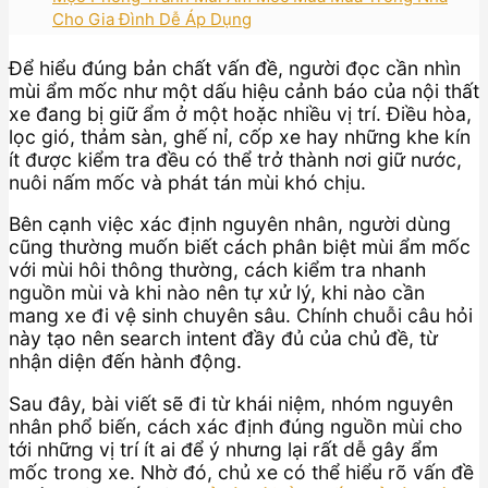
Cho Gia Đình Dễ Áp Dụng
Để hiểu đúng bản chất vấn đề, người đọc cần nhìn
mùi ẩm mốc như một dấu hiệu cảnh báo của nội thất
xe đang bị giữ ẩm ở một hoặc nhiều vị trí. Điều hòa,
lọc gió, thảm sàn, ghế nỉ, cốp xe hay những khe kín
ít được kiểm tra đều có thể trở thành nơi giữ nước,
nuôi nấm mốc và phát tán mùi khó chịu.
Bên cạnh việc xác định nguyên nhân, người dùng
cũng thường muốn biết cách phân biệt mùi ẩm mốc
với mùi hôi thông thường, cách kiểm tra nhanh
nguồn mùi và khi nào nên tự xử lý, khi nào cần
mang xe đi vệ sinh chuyên sâu. Chính chuỗi câu hỏi
này tạo nên search intent đầy đủ của chủ đề, từ
nhận diện đến hành động.
Sau đây, bài viết sẽ đi từ khái niệm, nhóm nguyên
nhân phổ biến, cách xác định đúng nguồn mùi cho
tới những vị trí ít ai để ý nhưng lại rất dễ gây ẩm
mốc trong xe. Nhờ đó, chủ xe có thể hiểu rõ vấn đề