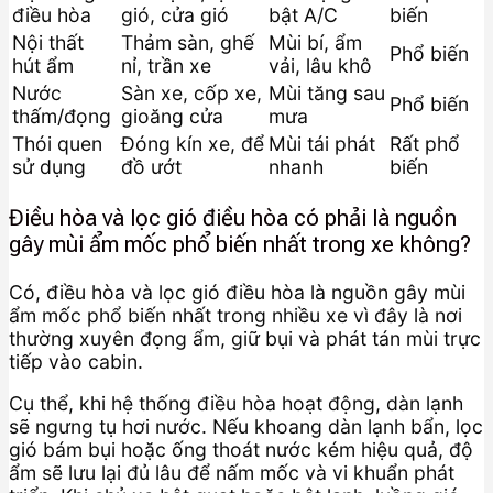
điều hòa
gió, cửa gió
bật A/C
biến
Nội thất
Thảm sàn, ghế
Mùi bí, ẩm
Phổ biến
hút ẩm
nỉ, trần xe
vải, lâu khô
Nước
Sàn xe, cốp xe,
Mùi tăng sau
Phổ biến
thấm/đọng
gioăng cửa
mưa
Thói quen
Đóng kín xe, để
Mùi tái phát
Rất phổ
sử dụng
đồ ướt
nhanh
biến
Điều hòa và lọc gió điều hòa có phải là nguồn
gây mùi ẩm mốc phổ biến nhất trong xe không?
Có, điều hòa và lọc gió điều hòa là nguồn gây mùi
ẩm mốc phổ biến nhất trong nhiều xe vì đây là nơi
thường xuyên đọng ẩm, giữ bụi và phát tán mùi trực
tiếp vào cabin.
Cụ thể, khi hệ thống điều hòa hoạt động, dàn lạnh
sẽ ngưng tụ hơi nước. Nếu khoang dàn lạnh bẩn, lọc
gió bám bụi hoặc ống thoát nước kém hiệu quả, độ
ẩm sẽ lưu lại đủ lâu để nấm mốc và vi khuẩn phát