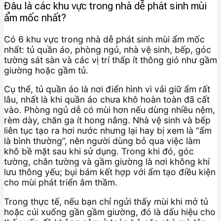
Đâu là các khu vực trong nhà dễ phát sinh mùi
ẩm mốc nhất?
Có 6 khu vực trong nhà dễ phát sinh mùi ẩm mốc
nhất: tủ quần áo, phòng ngủ, nhà vệ sinh, bếp, góc
tường sát sàn và các vị trí thấp ít thông gió như gầm
giường hoặc gầm tủ.
Cụ thể, tủ quần áo là nơi điển hình vì vải giữ ẩm rất
lâu, nhất là khi quần áo chưa khô hoàn toàn đã cất
vào. Phòng ngủ dễ có mùi hơn nếu dùng nhiều nệm,
rèm dày, chăn ga ít hong nắng. Nhà vệ sinh và bếp
liên tục tạo ra hơi nước nhưng lại hay bị xem là “ẩm
là bình thường”, nên người dùng bỏ qua việc làm
khô bề mặt sau khi sử dụng. Trong khi đó, góc
tường, chân tường và gầm giường là nơi không khí
lưu thông yếu; bụi bám kết hợp với ẩm tạo điều kiện
cho mùi phát triển âm thầm.
Trong thực tế, nếu bạn chỉ ngửi thấy mùi khi mở tủ
hoặc cúi xuống gần gầm giường, đó là dấu hiệu cho