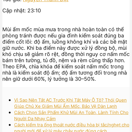
Cập nhật: 23:10
Mùi ẩm mốc mùa mưa trong nhà hoàn toàn có thể
phòng tránh được nếu gia đình kiểm soát đúng ba
điểm cốt lõi: độ ẩm, luồng không khí và các bề mặt
giữ nước. Khi ba điểm này được xử lý đồng bộ, mùi
khó chịu sẽ giảm rõ rệt, đồng thời nguy cơ nấm mốc
bám trên tường, tủ đồ, nệm và rèm cũng thấp hơn.
Theo EPA, chìa khóa để kiểm soát nấm mốc trong
nhà là kiểm soát độ ẩm; độ ẩm tương đối trong nhà
nên giữ dưới 60%, lý tưởng là 30–50%.
Vì Sao Nên Tắt AC Trước Khi Tắt Máy Ô Tô? Thói Quen
Giúp Chủ Xe Giảm Mùi Ẩm Mốc, Bảo Vệ Dàn Lạnh
Cách Chọn Sản Phẩm Khử Mùi An Toàn, Lành Tính Cho
Người Da Nhạy Cảm
Cách kiểm tra ống thoát nước điều hòa bị tắc/nghẹt cho
người mới để xử lý máy chảy nước đúng cách