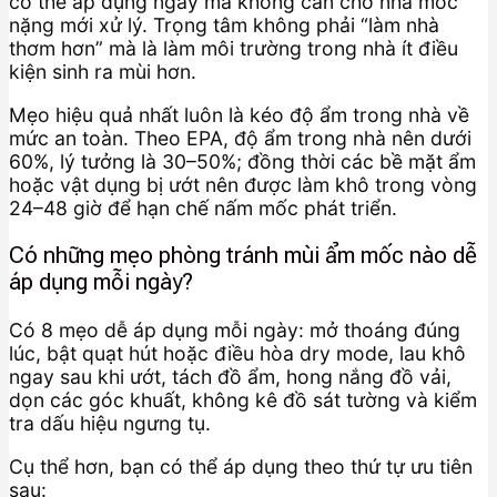
có thể áp dụng ngay mà không cần chờ nhà mốc
nặng mới xử lý. Trọng tâm không phải “làm nhà
thơm hơn” mà là làm môi trường trong nhà ít điều
kiện sinh ra mùi hơn.
Mẹo hiệu quả nhất luôn là kéo độ ẩm trong nhà về
mức an toàn. Theo EPA, độ ẩm trong nhà nên dưới
60%, lý tưởng là 30–50%; đồng thời các bề mặt ẩm
hoặc vật dụng bị ướt nên được làm khô trong vòng
24–48 giờ để hạn chế nấm mốc phát triển.
Có những mẹo phòng tránh mùi ẩm mốc nào dễ
áp dụng mỗi ngày?
Có 8 mẹo dễ áp dụng mỗi ngày: mở thoáng đúng
lúc, bật quạt hút hoặc điều hòa dry mode, lau khô
ngay sau khi ướt, tách đồ ẩm, hong nắng đồ vải,
dọn các góc khuất, không kê đồ sát tường và kiểm
tra dấu hiệu ngưng tụ.
Cụ thể hơn, bạn có thể áp dụng theo thứ tự ưu tiên
sau: