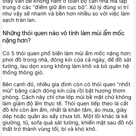
thấy vấn đề không nằm ở toàn bộ căn nhà mà tập
trung ở các “điểm giữ ẩm cục bộ”. Xử lý đúng vị trí
như vậy sẽ nhanh và bền hơn nhiều so với việc làm
sạch tràn lan.
Những thói quen nào vô tình làm mùi ẩm mốc
nặng hơn?
Có 5 thói quen phổ biến làm mùi ẩm mốc nặng hơn:
phơi đồ trong nhà, đóng kín cửa cả ngày, để đồ sát
tường, lau dọn xong không làm khô và bỏ quên hệ
thống thông gió.
Bên cạnh đó, nhiều gia đình còn có thói quen “nhốt
mùi” bằng cách đóng kín cửa rồi bật hương thơm
phòng. Cách này chỉ che lớp mùi bề mặt chứ không
làm giảm độ ẩm thực tế. Thói quen tiếp theo là cất
đồ khi còn âm ẩm, nhất là khăn tắm, áo mưa, giày
dép hoặc quần áo sấy chưa tới. Một lỗi khác là kê
giường, tủ, sofa quá sát tường, khiến mặt sau đồ nội
thất trở thành vùng tối, bí và khó khô.