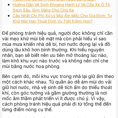
Hướng Dẫn Vệ Sinh Khoang Hành Lý Và Cốp Xe Ô Tô
Sạch Sâu, Gọn Gàng Cho Chủ Xe
Cập Nhật Chi Phí Xử Lý Mùi Ẩm Mốc Cho Gia Đình: Tự
Khử Mùi Hay Thuê Dịch Vụ Tiết Kiệm Hơn?
Để phòng tránh hiệu quả, người đọc không chỉ cần
vài mẹo khử mùi bề mặt mà còn phải hiểu vì sao
mùa mưa khiến nhà dễ bí, hơi nước đọng lại và đồ
dùng lâu khô hơn bình thường. Khi hiểu nguyên
nhân, bạn sẽ biết nên ưu tiên mở thoáng lúc nào,
làm khô khu vực nào trước và không nên chỉ che
mùi bằng nước hoa phòng.
Bên cạnh đó, mỗi khu vực trong nhà lại giữ ẩm theo
một cách khác nhau. Tủ quần áo dễ ám mùi do vải
giữ hơi nước, nhà vệ sinh dễ tích ẩm do thiếu thoát
khí, còn góc tường và gầm giường thường là nơi
mốc âm thầm phát triển vì ít được chú ý. Vì vậy,
cách phòng tránh hiệu quả phải đi từ tổng thể đến
từng điểm nóng cụ thể.