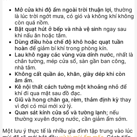
Mở cửa khi độ ẩm ngoài trời thuận lợi
, thường
là lúc trời ngớt mưa, có gió và không khí không
còn quá nồm.
Bật quạt hút ở bếp và nhà vệ sinh
ngay sau
khi nấu ăn hoặc tắm.
Dùng điều hòa chế độ khô hoặc quạt tuần
hoàn
để giảm bí khí trong phòng kín.
Lau khô ngay các vùng vừa dính nước
, nhất là
chân tường, mép cửa sổ, sàn gần ban công,
nhà tắm.
Không cất quần áo, khăn, giày dép khi còn
âm ẩm
.
Kê nội thất cách tường một khoảng nhỏ
để
khí đi qua mặt sau đồ đạc.
Giũ và hong chăn ga, rèm, thảm định kỳ
thay
vì đợi có mùi mới xử lý.
Quan sát kính cửa sổ và tường lạnh
; nếu
thường xuyên đọng nước, cần giảm ẩm sớm.
Một lưu ý thực tế là nhiều gia đình tập trung vào lúc