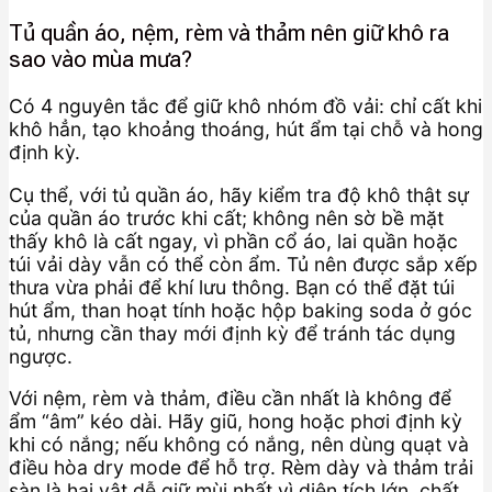
Tủ quần áo, nệm, rèm và thảm nên giữ khô ra
sao vào mùa mưa?
Có 4 nguyên tắc để giữ khô nhóm đồ vải: chỉ cất khi
khô hẳn, tạo khoảng thoáng, hút ẩm tại chỗ và hong
định kỳ.
Cụ thể, với tủ quần áo, hãy kiểm tra độ khô thật sự
của quần áo trước khi cất; không nên sờ bề mặt
thấy khô là cất ngay, vì phần cổ áo, lai quần hoặc
túi vải dày vẫn có thể còn ẩm. Tủ nên được sắp xếp
thưa vừa phải để khí lưu thông. Bạn có thể đặt túi
hút ẩm, than hoạt tính hoặc hộp baking soda ở góc
tủ, nhưng cần thay mới định kỳ để tránh tác dụng
ngược.
Với nệm, rèm và thảm, điều cần nhất là không để
ẩm “âm” kéo dài. Hãy giũ, hong hoặc phơi định kỳ
khi có nắng; nếu không có nắng, nên dùng quạt và
điều hòa dry mode để hỗ trợ. Rèm dày và thảm trải
sàn là hai vật dễ giữ mùi nhất vì diện tích lớn, chất