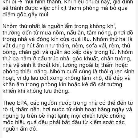
khí bí → mùi hình thành. Khi hiểu chuỗi này, gia đình
sẽ tránh được việc chỉ xịt thơm phòng mà bỏ qua
điểm gốc gây mùi.
Nhóm thứ nhất là nguồn ẩm trong không khí,
thường đến từ mưa nồm, nấu ăn, tắm nóng, phơi đồ
trong nhà và đóng kín cửa quá lâu. Nhóm thứ hai là
vật dụng hút ẩm như thảm, nệm, sofa vải, rèm, thú
bông, chăn gối và quần áo xếp dày trong tủ. Nhóm
thứ ba nằm ở cấu trúc nhà: góc khuất, chân tường,
nhà vệ sinh ít thoát khí, tường ngoài bị thấm hoặc
phòng thiếu nắng. Nhóm cuối cùng là thói quen sinh
hoạt, ví dụ lau ướt xong không làm khô, để dép và
khăn ẩm trong phòng kín hoặc kê đồ sát tường
khiến khí không lưu thông.
Theo EPA, các nguồn nước trong nhà có thể đến từ
rò rỉ, thấm nền, hơi nước từ sinh hoạt hằng ngày và
ngưng tụ trên bề mặt lạnh; mọi chiến lược chống
mốc hiệu quả đều phải bắt đầu từ kiểm soát các
nguồn ẩm đó.