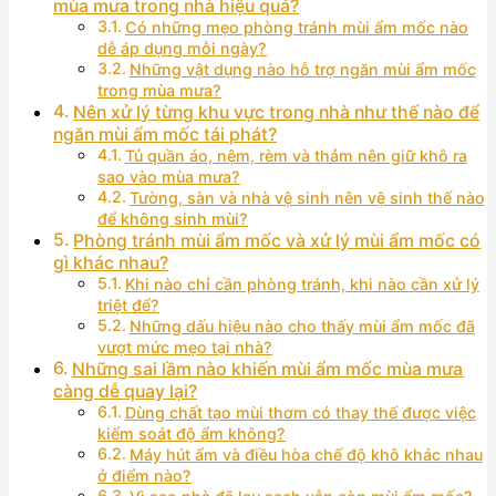
mùa mưa trong nhà hiệu quả?
Có những mẹo phòng tránh mùi ẩm mốc nào
dễ áp dụng mỗi ngày?
Những vật dụng nào hỗ trợ ngăn mùi ẩm mốc
trong mùa mưa?
Nên xử lý từng khu vực trong nhà như thế nào để
ngăn mùi ẩm mốc tái phát?
Tủ quần áo, nệm, rèm và thảm nên giữ khô ra
sao vào mùa mưa?
Tường, sàn và nhà vệ sinh nên vệ sinh thế nào
để không sinh mùi?
Phòng tránh mùi ẩm mốc và xử lý mùi ẩm mốc có
gì khác nhau?
Khi nào chỉ cần phòng tránh, khi nào cần xử lý
triệt để?
Những dấu hiệu nào cho thấy mùi ẩm mốc đã
vượt mức mẹo tại nhà?
Những sai lầm nào khiến mùi ẩm mốc mùa mưa
càng dễ quay lại?
Dùng chất tạo mùi thơm có thay thế được việc
kiểm soát độ ẩm không?
Máy hút ẩm và điều hòa chế độ khô khác nhau
ở điểm nào?