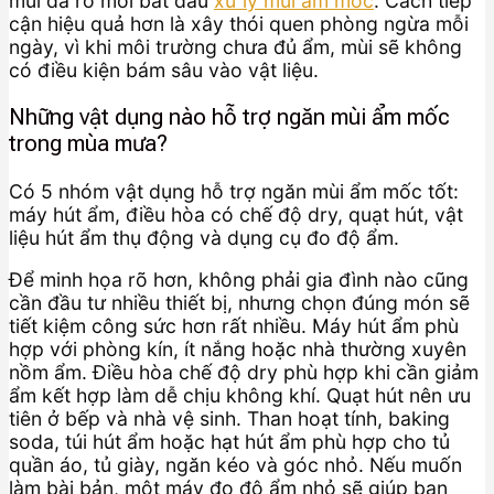
mùi đã rõ mới bắt đầu
xử lý mùi ẩm mốc
. Cách tiếp
cận hiệu quả hơn là xây thói quen phòng ngừa mỗi
ngày, vì khi môi trường chưa đủ ẩm, mùi sẽ không
có điều kiện bám sâu vào vật liệu.
Những vật dụng nào hỗ trợ ngăn mùi ẩm mốc
trong mùa mưa?
Có 5 nhóm vật dụng hỗ trợ ngăn mùi ẩm mốc tốt:
máy hút ẩm, điều hòa có chế độ dry, quạt hút, vật
liệu hút ẩm thụ động và dụng cụ đo độ ẩm.
Để minh họa rõ hơn, không phải gia đình nào cũng
cần đầu tư nhiều thiết bị, nhưng chọn đúng món sẽ
tiết kiệm công sức hơn rất nhiều. Máy hút ẩm phù
hợp với phòng kín, ít nắng hoặc nhà thường xuyên
nồm ẩm. Điều hòa chế độ dry phù hợp khi cần giảm
ẩm kết hợp làm dễ chịu không khí. Quạt hút nên ưu
tiên ở bếp và nhà vệ sinh. Than hoạt tính, baking
soda, túi hút ẩm hoặc hạt hút ẩm phù hợp cho tủ
quần áo, tủ giày, ngăn kéo và góc nhỏ. Nếu muốn
làm bài bản, một máy đo độ ẩm nhỏ sẽ giúp bạn