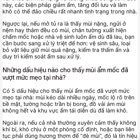
này, các biện pháp giảm ẩm, tăng đối lưu và làm
khô có thể đảo chiều rất nhanh tình trạng trong nhà.
Ngược lại, nếu mở tủ ra là thấy mùi nặng, ngửi ở
nệm hay thảm đều có mùi, chân tường xuất hiện
chấm mốc hoặc nhà vệ sinh luôn ẩm dù đã lau, bạn
cần bước sang xử lý triệt để hơn: vệ sinh sâu, loại
bỏ vật liệu giữ mùi quá nặng, kiểm tra thấm ẩn và
duy trì kiểm soát ẩm sau xử lý.
Những dấu hiệu nào cho thấy mùi ẩm mốc đã
vượt mức mẹo tại nhà?
Có 5 dấu hiệu cho thấy mùi ẩm mốc đã vượt mức
mẹo tại nhà: mùi kéo dài nhiều ngày, mốc lộ rõ trên
bề mặt, tường hoặc trần bị bong, đồ vải ám mùi
không hết và khu vực ẩm tái diễn dù đã làm khô.
Ngoài ra, nếu cả nhà thường xuyên cảm thấy không
khí bí, khó chịu ở một phòng cố định, hoặc bạn liên
tục phải dùng hương thơm để “đè mùi”, đó là tín hiệu