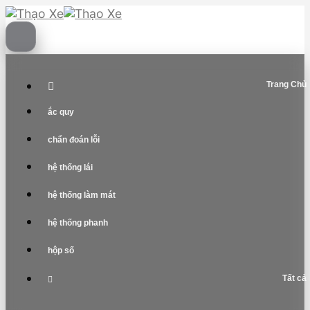
Skip
to
content
Trang Chủ
ắc quy
chẩn đoán lỗi
hệ thống lái
hệ thống làm mát
hệ thống phanh
hộp số
Tất cả