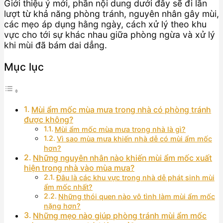
Giới thiệu ý mới, phần nội dung dưới đây sẽ đi lần
lượt từ khả năng phòng tránh, nguyên nhân gây mùi,
các mẹo áp dụng hằng ngày, cách xử lý theo khu
vực cho tới sự khác nhau giữa phòng ngừa và xử lý
khi mùi đã bám dai dẳng.
Mục lục
Mùi ẩm mốc mùa mưa trong nhà có phòng tránh
được không?
Mùi ẩm mốc mùa mưa trong nhà là gì?
Vì sao mùa mưa khiến nhà dễ có mùi ẩm mốc
hơn?
Những nguyên nhân nào khiến mùi ẩm mốc xuất
hiện trong nhà vào mùa mưa?
Đâu là các khu vực trong nhà dễ phát sinh mùi
ẩm mốc nhất?
Những thói quen nào vô tình làm mùi ẩm mốc
nặng hơn?
Những mẹo nào giúp phòng tránh mùi ẩm mốc