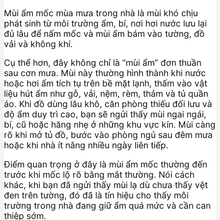
Mùi ẩm mốc mùa mưa trong nhà là mùi khó chịu
phát sinh từ môi trường ẩm, bí, nơi hơi nước lưu lại
đủ lâu để nấm mốc và mùi ẩm bám vào tường, đồ
vải và không khí.
Cụ thể hơn, đây không chỉ là “mùi ẩm” đơn thuần
sau cơn mưa. Mùi này thường hình thành khi nước
hoặc hơi ẩm tích tụ trên bề mặt lạnh, thấm vào vật
liệu hút ẩm như gỗ, vải, nệm, rèm, thảm và tủ quần
áo. Khi đồ dùng lâu khô, căn phòng thiếu đối lưu và
độ ẩm duy trì cao, bạn sẽ ngửi thấy mùi ngai ngái,
bí, cũ hoặc hăng nhẹ ở những khu vực kín. Mùi càng
rõ khi mở tủ đồ, bước vào phòng ngủ sau đêm mưa
hoặc khi nhà ít nắng nhiều ngày liên tiếp.
Điểm quan trọng ở đây là mùi ẩm mốc thường đến
trước khi mốc lộ rõ bằng mắt thường. Nói cách
khác, khi bạn đã ngửi thấy mùi lạ dù chưa thấy vệt
đen trên tường, đó đã là tín hiệu cho thấy môi
trường trong nhà đang giữ ẩm quá mức và cần can
thiệp sớm.