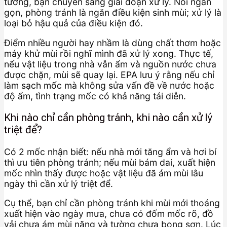
tường, bạn chuyển sang giai đoạn xử lý. Nói ngắn
gọn, phòng tránh là ngăn điều kiện sinh mùi; xử lý là
loại bỏ hậu quả của điều kiện đó.
Điểm nhiều người hay nhầm là dùng chất thơm hoặc
máy khử mùi rồi nghĩ mình đã xử lý xong. Thực tế,
nếu vật liệu trong nhà vẫn ẩm và nguồn nước chưa
được chặn, mùi sẽ quay lại. EPA lưu ý rằng nếu chỉ
làm sạch mốc mà không sửa vấn đề về nước hoặc
độ ẩm, tình trạng mốc có khả năng tái diễn.
Khi nào chỉ cần phòng tránh, khi nào cần xử lý
triệt để?
Có 2 mốc nhận biết: nếu nhà mới tăng ẩm và hơi bí
thì ưu tiên phòng tránh; nếu mùi bám dai, xuất hiện
mốc nhìn thấy được hoặc vật liệu đã ám mùi lâu
ngày thì cần xử lý triệt để.
Cụ thể, bạn chỉ cần phòng tránh khi mùi mới thoáng
xuất hiện vào ngày mưa, chưa có đốm mốc rõ, đồ
vải chưa ám mùi nặng và tường chưa bong sơn. Lúc