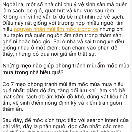
Ngoài ra, một số nhà chỉ chú ý vệ sinh sàn mà quên
làm sạch lọc gió, quạt hút và khu vực sau rèm.
Không khí vì thế vẫn bí dù bề mặt nhìn có vẻ sạch.
Điều này rất giống với trường hợp nhiều người tìm
hiểu
nguyên nhân mùi ẩm mốc trong xe
nhưng chỉ
lau taplo mà quên nguồn ẩm nằm trong thảm sàn,
ghế nỉ hoặc hộc gió. Sai ở nhà và sai trong xe đều
giống nhau ở một điểm: bạn chạm vào phần dễ
thấy, nhưng bỏ qua nơi giữ ẩm thật sự.
Những mẹo nào giúp phòng tránh mùi ẩm mốc mùa
mưa trong nhà hiệu quả?
Có 7 mẹo phòng tránh mùi ẩm mốc mùa mưa hiệu
quả nhất: giảm độ ẩm, tăng đối lưu khí, làm khô bề
mặt sớm, tách đồ ẩm khỏi đồ khô, dùng vật liệu hút
ẩm, vệ sinh điểm nóng định kỳ và kiểm tra nguồn
thấm ẩn.
Sau đây, để móc xích trực tiếp với search intent của
bài viết, đây là phần người đọc cần nhất: các mẹo