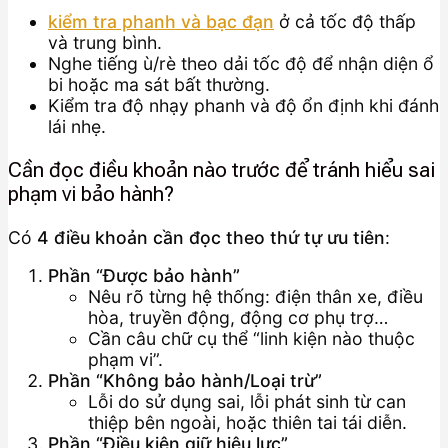
kiểm tra phanh và bạc đạn
ở cả tốc độ thấp
và trung bình.
Nghe tiếng ù/rè theo dải tốc độ để nhận diện ổ
bi hoặc ma sát bất thường.
Kiểm tra độ nhạy phanh và độ ổn định khi đánh
lái nhẹ.
Cần đọc điều khoản nào trước để tránh hiểu sai
phạm vi bảo hành?
Có
4 điều khoản cần đọc theo thứ tự ưu tiên
:
Phần “Được bảo hành”
Nêu rõ từng hệ thống: điện thân xe, điều
hòa, truyền động, động cơ phụ trợ…
Cần câu chữ cụ thể “linh kiện nào thuộc
phạm vi”.
Phần “Không bảo hành/Loại trừ”
Lỗi do sử dụng sai, lỗi phát sinh từ can
thiệp bên ngoài, hoặc thiên tai tái diễn.
Phần “Điều kiện giữ hiệu lực”