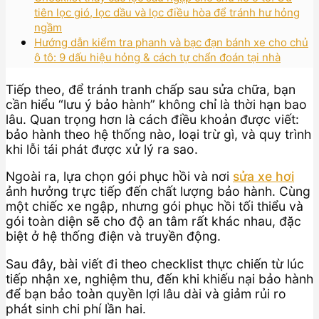
tiên lọc gió, lọc dầu và lọc điều hòa để tránh hư hỏng
ngầm
Hướng dẫn kiểm tra phanh và bạc đạn bánh xe cho chủ
ô tô: 9 dấu hiệu hỏng & cách tự chẩn đoán tại nhà
Tiếp theo, để tránh tranh chấp sau sửa chữa, bạn
cần hiểu “lưu ý bảo hành” không chỉ là thời hạn bao
lâu. Quan trọng hơn là cách điều khoản được viết:
bảo hành theo hệ thống nào, loại trừ gì, và quy trình
khi lỗi tái phát được xử lý ra sao.
Ngoài ra, lựa chọn gói phục hồi và nơi
sửa xe hơi
ảnh hưởng trực tiếp đến chất lượng bảo hành. Cùng
một chiếc xe ngập, nhưng gói phục hồi tối thiểu và
gói toàn diện sẽ cho độ an tâm rất khác nhau, đặc
biệt ở hệ thống điện và truyền động.
Sau đây, bài viết đi theo checklist thực chiến từ lúc
tiếp nhận xe, nghiệm thu, đến khi khiếu nại bảo hành
để bạn bảo toàn quyền lợi lâu dài và giảm rủi ro
phát sinh chi phí lần hai.