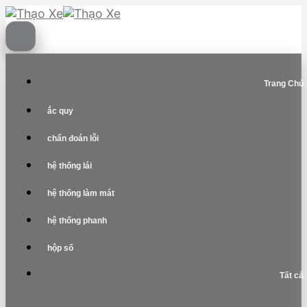
Skip
to
content
Trang Chủ
ắc quy
chẩn đoán lỗi
hệ thống lái
hệ thống làm mát
hệ thống phanh
hộp số
Tất cả