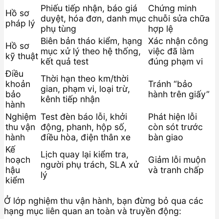
Phiếu tiếp nhận, báo giá
Chứng minh
Hồ sơ
duyệt, hóa đơn, danh mục
chuỗi sửa chữa
pháp lý
phụ tùng
hợp lệ
Biên bản tháo kiểm, hạng
Xác nhận công
Hồ sơ
mục xử lý theo hệ thống,
việc đã làm
kỹ thuật
kết quả test
đúng phạm vi
Điều
Thời hạn theo km/thời
khoản
Tránh “bảo
gian, phạm vi, loại trừ,
bảo
hành trên giấy”
kênh tiếp nhận
hành
Nghiệm
Test đèn báo lỗi, khởi
Phát hiện lỗi
thu vận
động, phanh, hộp số,
còn sót trước
hành
điều hòa, điện thân xe
bàn giao
Kế
Lịch quay lại kiểm tra,
hoạch
Giảm lỗi muộn
người phụ trách, SLA xử
hậu
và tranh chấp
lý
kiểm
Ở lớp nghiệm thu vận hành, bạn đừng bỏ qua các
hạng mục liên quan an toàn và truyền động: