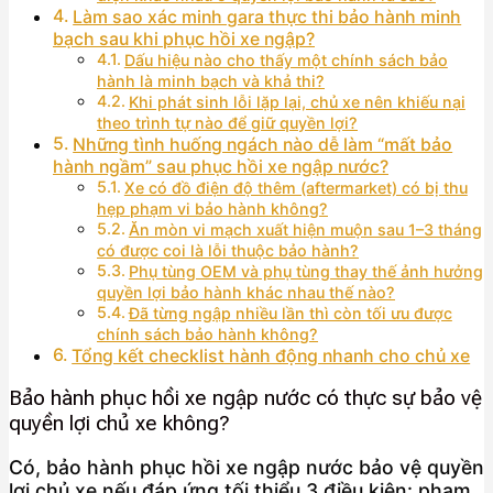
Làm sao xác minh gara thực thi bảo hành minh
bạch sau khi phục hồi xe ngập?
Dấu hiệu nào cho thấy một chính sách bảo
hành là minh bạch và khả thi?
Khi phát sinh lỗi lặp lại, chủ xe nên khiếu nại
theo trình tự nào để giữ quyền lợi?
Những tình huống ngách nào dễ làm “mất bảo
hành ngầm” sau phục hồi xe ngập nước?
Xe có đồ điện độ thêm (aftermarket) có bị thu
hẹp phạm vi bảo hành không?
Ăn mòn vi mạch xuất hiện muộn sau 1–3 tháng
có được coi là lỗi thuộc bảo hành?
Phụ tùng OEM và phụ tùng thay thế ảnh hưởng
quyền lợi bảo hành khác nhau thế nào?
Đã từng ngập nhiều lần thì còn tối ưu được
chính sách bảo hành không?
Tổng kết checklist hành động nhanh cho chủ xe
Bảo hành phục hồi xe ngập nước có thực sự bảo vệ
quyền lợi chủ xe không?
Có, bảo hành phục hồi xe ngập nước bảo vệ quyền
lợi chủ xe nếu đáp ứng tối thiểu 3 điều kiện: phạm