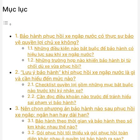
Mục lục
Bảo hành phục hồi xe ngập nước có thực sự bảo
vệ quyền lợi chủ xe không?
Những điều kiện nào bắt buộc để bảo hành có
hiệu lực sau khi xe ngập nước?
Những trường hợp nào khiến bảo hành bị từ
chối dù xe vừa phục hồi?
“Lưu ý bảo hành” khi phục hồi xe ngập nước là gì
và cần hiểu đến mức nào?
Checklist quyền lợi gồm những mục bắt buộc
nào trước khi ký nhận xe?
Cần đọc điều khoản nào trước để tránh hiểu
sai phạm vi bảo hành?
Nên chọn phương án bảo hành nào sau phục hồi
xe ngập: ngắn hạn hay dài hạn?
Bảo hành theo thời gian và bảo hành theo số
km khác nhau thế nào?
Gói phục hồi tối thiểu và gói phục hồi toàn
diện khác nhau ở quyền lợi bảo hành ra sao?