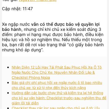
Cập nhật: 11:47
Xe ngập nước
vẫn có thể được bảo vệ quyền lợi
bảo hành
, nhưng chỉ khi chủ xe kiểm soát đúng 3
điểm: phạm vi hạng mục được bảo hành, điều kiện
hiệu lực và hồ sơ nghiệm thu. Nếu thiếu một trong
ba, bạn rất dễ rơi vào trạng thái “có giấy bảo hành
nhưng khó áp dụng”.
Nhận Diện 12 Lỗi Hay Tái Phát Sau Phục Hồi Xe Ô Tô
Ngập Nước Cho Chủ Xe: Nguyên Nhân Đối Lập &
Checklist Phòng Ngừa
Báo giá chi phí phục hồi xe ngập nước ô tô bao nhiêu
cho chủ xe: từ xử lý nhẹ đến thủy kích nặng
Hướng dẫn các bước chạy thử và kiểm tra lại hệ thống
cho kỹ sư vận hành: Checklist trước–sau nghiệm thu để
giảm lỗi tái diễn
Checklist thay các lọc sau ngập cho chủ xe ô tô: Ưu