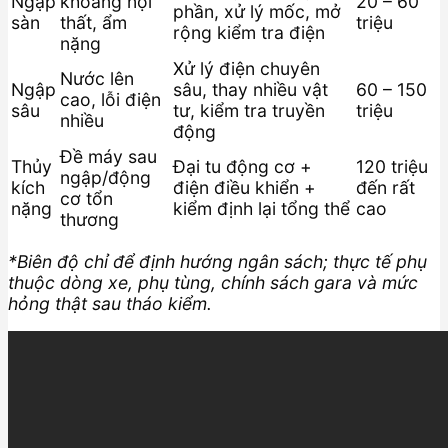
Ngập
khoang nội
20 – 60
phần, xử lý mốc, mở
sàn
thất, ẩm
triệu
rộng kiểm tra điện
nặng
Xử lý điện chuyên
Nước lên
Ngập
sâu, thay nhiều vật
60 – 150
cao, lỗi điện
sâu
tư, kiểm tra truyền
triệu
nhiều
động
Đề máy sau
Thủy
Đại tu động cơ +
120 triệu
ngập/động
kích
điện điều khiển +
đến rất
cơ tổn
nặng
kiểm định lại tổng thể
cao
thương
*Biên độ chỉ để định hướng ngân sách; thực tế phụ
thuộc dòng xe, phụ tùng, chính sách gara và mức
hỏng thật sau tháo kiểm.