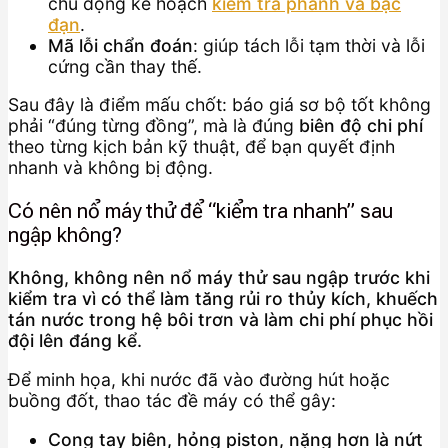
chủ động kế hoạch
kiểm tra phanh và bạc
đạn
.
Mã lỗi chẩn đoán
: giúp tách lỗi tạm thời và lỗi
cứng cần thay thế.
Sau đây là điểm mấu chốt: báo giá sơ bộ tốt không
phải “đúng từng đồng”, mà là đúng
biên độ chi phí
theo từng kịch bản kỹ thuật, để bạn quyết định
nhanh và không bị động.
Có nên nổ máy thử để “kiểm tra nhanh” sau
ngập không?
Không, không nên nổ máy thử sau ngập trước khi
kiểm tra vì có thể làm tăng rủi ro thủy kích, khuếch
tán nước trong hệ bôi trơn và làm chi phí phục hồi
đội lên đáng kể.
Để minh họa, khi nước đã vào đường hút hoặc
buồng đốt, thao tác đề máy có thể gây:
Cong tay biên, hỏng piston, nặng hơn là nứt