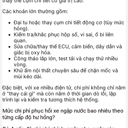
thay thế cụm chi tiết có giá trị cao.
Các khoản lớn thường gồm:
Đại tu hoặc thay cụm chi tiết động cơ (tùy mức
hỏng).
Kiểm tra/khắc phục hộp số, vi sai, ổ bi liên
quan.
Sửa chữa/thay thế ECU, cảm biến, dây dẫn và
giắc bị oxy hóa.
Công tháo lắp lớn, test tải và chạy thử nhiều
vòng.
Khử ẩm nội thất chuyên sâu để chặn mốc và
mùi kéo dài.
Đặc biệt, với xe nhiều điện tử, chi phí không chỉ nằm
ở “thay cái gì” mà còn nằm ở thời gian dò lỗi, lập
trình lại và kiểm tra tương thích hệ thống.
Mức chi phí phục hồi xe ngập nước bao nhiêu theo
từng cấp độ hư hỏng?