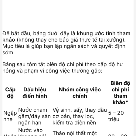
Để bắt đầu, bảng dưới đây là
khung ước tính tham
khảo
(không thay cho báo giá thực tế tại xưởng).
Mục tiêu là giúp bạn lập ngân sách và quyết định
sớm.
Bảng sau tóm tắt biên độ chi phí theo cấp độ hư
hỏng và phạm vi công việc thường gặp:
Biên độ
Cấp
Dấu hiệu
Nhóm công việc
chi phí
độ
điển hình
chính
tham
khảo*
Nước chạm
Vệ sinh, sấy, thay dầu
Ngập
5 – 20
gầm/đáy sàn
cơ bản, thay lọc,
nhẹ
triệu
ngắn hạn
kiểm tra điện nền
Nước vào
Tháo nội thất một