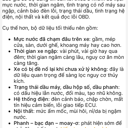
mực nước, thời gian ngâm, tình trạng có nổ máy sau
ngập, cảnh báo đèn lỗi, trạng thái dầu, tình trạng hệ
điện, nội thất và kết quả đọc lỗi OBD.
Cụ thể hơn, bộ dữ liệu tối thiểu nên gồm:
Mực nước đã chạm đâu trên xe
: gầm, mép
cửa, sàn, dưới ghế, khoang máy hay cao hơn.
Thời gian xe ngập
: vài phút, vài giờ hay qua
đêm; thời gian ngâm càng lâu, nguy cơ ăn mòn
càng tăng.
Xe có bị đề nổ lại khi chưa xử lý không
: đây là
dữ liệu quan trọng để sàng lọc nguy cơ thủy
kích.
Trạng thái dầu máy, dầu hộp số, dầu phanh
:
có dấu hiệu lẫn nước, đổi màu, tạo nhũ không.
Hệ thống điện
: đèn cảnh báo, chập chờn, mất
tín hiệu cảm biến, lỗi giao tiếp ECU.
Nội thất
: mức ẩm mốc, mùi hôi, nỉ/da bị ngậm
nước.
Phanh – bạc đạn – moay-ơ
: phát hiện sớm để