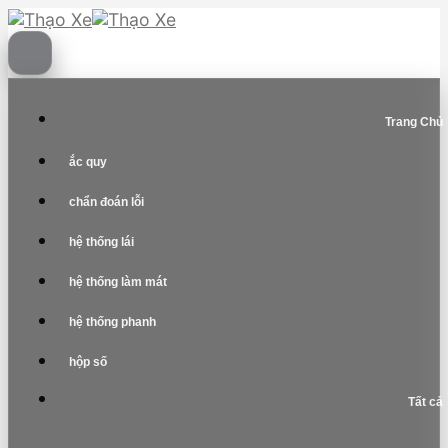
Skip
to
content
Trang Chủ
ắc quy
chẩn đoán lỗi
hệ thống lái
hệ thống làm mát
hệ thống phanh
hộp số
Tất cả