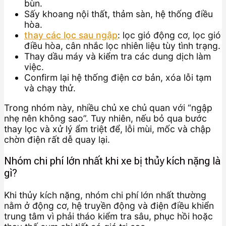
bùn.
Sấy khoang nội thất, thảm sàn, hệ thống điều
hòa.
thay các lọc sau ngập
: lọc gió động cơ, lọc gió
điều hòa, cân nhắc lọc nhiên liệu tùy tình trạng.
Thay dầu máy và kiểm tra các dung dịch làm
việc.
Confirm lại hệ thống điện cơ bản, xóa lỗi tạm
và chạy thử.
Trong nhóm này, nhiều chủ xe chủ quan với “ngập
nhẹ nên không sao”. Tuy nhiên, nếu bỏ qua bước
thay lọc và xử lý ẩm triệt để, lỗi mùi, mốc và chập
chờn điện rất dễ quay lại.
Nhóm chi phí lớn nhất khi xe bị thủy kích nặng là
gì?
Khi thủy kích nặng, nhóm chi phí lớn nhất thường
nằm ở động cơ, hệ truyền động và điện điều khiển
trung tâm vì phải tháo kiểm tra sâu, phục hồi hoặc