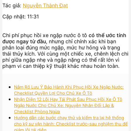
Tác giả:
Nguyễn Thành Đạt
Cập nhật: 11:31
Chi phí phục hồi xe ngập nước ô tô
có thể ước tính
được ngay từ đầu
, nhưng chỉ chính xác khi bạn
phân loại đúng mức ngập, mức hư hỏng và trạng
thái thủy kích. Với cùng một chiếc xe, chênh lệch chi
phí giữa ngập nhẹ và ngập nặng có thể rất lớn vì
phạm vi can thiệp kỹ thuật khác nhau hoàn toàn.
Nắm Rõ Lưu Ý Bảo Hành Khi Phục Hồi Xe Ngập Nước:
Checklist Quyền Lợi Cho Chủ Xe Ô Tô
Nhận Diện 12 Lỗi Hay Tái Phát Sau Phục Hồi Xe Ô Tô
Ngập Nước Cho Chủ Xe: Nguyên Nhân Đối Lập &
Checklist Phòng Ngừa
Hướng dẫn các bước chạy thử và kiểm tra lại hệ thống
cho kỹ sư vận hành: Checklist trước–sau nghiệm thu để
giảm lỗi tái diễn