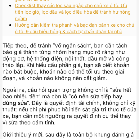
Checklist thay các lọc sau ngập cho chủ xe ô tô: Ưu
tiên lọc gió, lọc dầu và lọc điều hòa để tránh hư hỏng
ngầm
Hướng dẫn kiểm tra phanh và bạc đạn bánh xe cho chủ
ô tô: 9 dấu hiệu hỏng & cách tự chẩn đoán tại nhà
Tiếp theo, để tránh “vỡ ngân sách”, bạn cần tách
báo giá thành từng nhóm hạng mục rõ ràng như
động cơ, hệ thống điện, nội thất, dầu mỡ và công
tháo lắp. Khi hiểu cấu phần giá, bạn sẽ biết khoản
nào bắt buộc, khoản nào có thể tối ưu theo giai
đoạn, và khoản nào không nên cắt giảm.
Ngoài ra, câu hỏi quan trọng không chỉ là “sửa hết
bao nhiêu tiền” mà còn là “
có nên sửa tiếp hay
dừng sửa
”. Đây là quyết định tài chính, không chỉ kỹ
thuật: nếu chi phí phục hồi tiến sát giá trị thực tế của
xe, bạn cần một ngưỡng ra quyết định cụ thể thay
vì sửa theo cảm tính.
Giới thiệu ý mới: sau đây là toàn bộ khung đánh giá