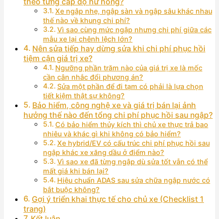
theo từng cấp độ hư hỏng?
Xe ngập nhẹ, ngập sàn và ngập sâu khác nhau
thế nào về khung chi phí?
Vì sao cùng mức ngập nhưng chi phí giữa các
mẫu xe lại chênh lệch lớn?
Nên sửa tiếp hay dừng sửa khi chi phí phục hồi
tiệm cận giá trị xe?
Ngưỡng phần trăm nào của giá trị xe là mốc
cần cân nhắc đổi phương án?
Sửa một phần để đi tạm có phải là lựa chọn
tiết kiệm thật sự không?
Bảo hiểm, công nghệ xe và giá trị bán lại ảnh
hưởng thế nào đến tổng chi phí phục hồi sau ngập?
Có bảo hiểm thủy kích thì chủ xe thực trả bao
nhiêu và khác gì khi không có bảo hiểm?
Xe hybrid/EV có cấu trúc chi phí phục hồi sau
ngập khác xe xăng dầu ở điểm nào?
Vì sao xe đã từng ngập dù sửa tốt vẫn có thể
mất giá khi bán lại?
Hiệu chuẩn ADAS sau sửa chữa ngập nước có
bắt buộc không?
Gợi ý triển khai thực tế cho chủ xe (Checklist 1
trang)
Kết luận