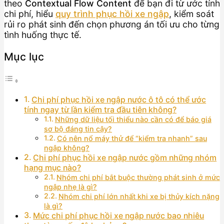
theo
Contextual Flow Content
để bạn đi từ ước tính
chi phí, hiểu
quy trình phục hồi xe ngập
, kiểm soát
rủi ro phát sinh đến chọn phương án tối ưu cho từng
tình huống thực tế.
Mục lục
Chi phí phục hồi xe ngập nước ô tô có thể ước
tính ngay từ lần kiểm tra đầu tiên không?
Những dữ liệu tối thiểu nào cần có để báo giá
sơ bộ đáng tin cậy?
Có nên nổ máy thử để “kiểm tra nhanh” sau
ngập không?
Chi phí phục hồi xe ngập nước gồm những nhóm
hạng mục nào?
Nhóm chi phí bắt buộc thường phát sinh ở mức
ngập nhẹ là gì?
Nhóm chi phí lớn nhất khi xe bị thủy kích nặng
là gì?
Mức chi phí phục hồi xe ngập nước bao nhiêu