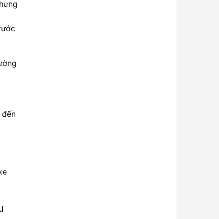
nhưng
u
rước
hường
n đến
xe
u