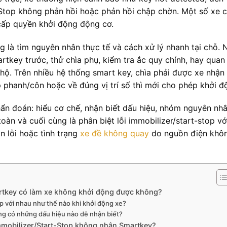
/Stop không phản hồi hoặc phản hồi chập chờn. Một số xe 
cấp quyền khởi động động cơ.
g là tìm nguyên nhân thực tế và cách xử lý nhanh tại chỗ. 
tkey trước, thử chìa phụ, kiểm tra ắc quy chính, hay quan
 hộ. Trên nhiều hệ thống smart key, chìa phải được xe nhận
 phanh/côn hoặc về đúng vị trí số thì mới cho phép khởi đ
chẩn đoán: hiểu cơ chế, nhận biết dấu hiệu, nhóm nguyên nhâ
toàn và cuối cùng là phân biệt lỗi immobilizer/start-stop vớ
n lỗi hoặc tình trạng
xe đề không quay
do nguồn điện khô
rtkey có làm xe không khởi động được không?
ợp với nhau như thế nào khi khởi động xe?
ờng có những dấu hiệu nào dễ nhận biết?
mmobilizer/Start-Stop không nhận Smartkey?