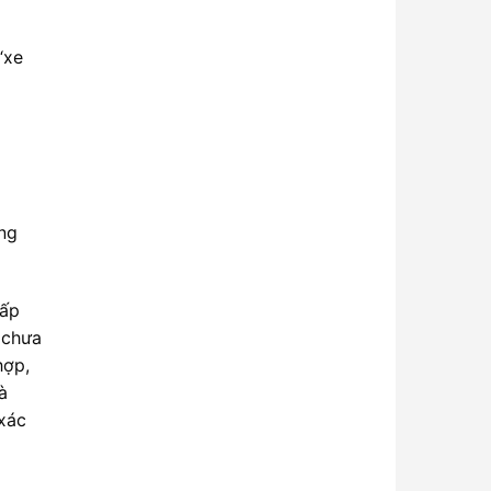
“xe
ằng
hấp
 chưa
hợp,
à
 xác