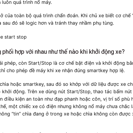
luôn quá trình nổ máy.
ở của toàn bộ quá trình chẩn đoán. Khi chủ xe biết cơ chế 
ra sau đó sẽ logic hơn và tránh thay nhầm phụ tùng.
g phối hợp với nhau như thế nào khi khởi động xe?
ái phép, còn Start/Stop là cơ chế bật điện và khởi động b
chỉ cho phép đề máy khi xe nhận đúng smartkey hợp lệ.
chìa hoặc smartkey, sau đó so khớp với dữ liệu được xe c
 khởi động. Trên xe dùng nút Start/Stop, thao tác bấm nút
n điều kiện an toàn như đạp phanh hoặc côn, vị trí số phù 
thế, một chiếc xe có điện nhưng không nổ máy chưa chắc l
hông “tin” chìa đang ở trong xe hoặc chìa không còn được