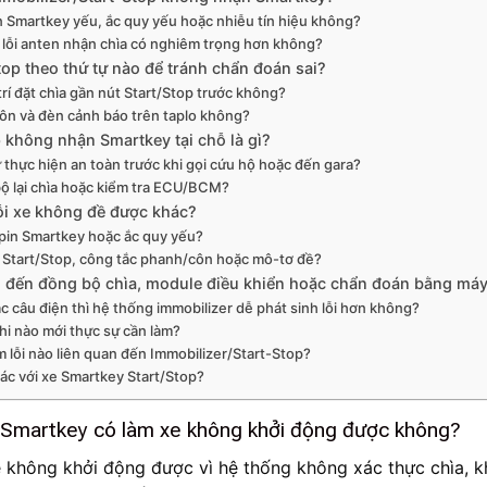
n Smartkey yếu, ắc quy yếu hoặc nhiễu tín hiệu không?
c lỗi anten nhận chìa có nghiêm trọng hơn không?
top theo thứ tự nào để tránh chẩn đoán sai?
trí đặt chìa gần nút Start/Stop trước không?
côn và đèn cảnh báo trên taplo không?
p không nhận Smartkey tại chỗ là gì?
 thực hiện an toàn trước khi gọi cứu hộ hoặc đến gara?
 bộ lại chìa hoặc kiểm tra ECU/BCM?
lỗi xe không đề được khác?
t pin Smartkey hoặc ắc quy yếu?
nút Start/Stop, công tắc phanh/côn hoặc mô-tơ đề?
uan đến đồng bộ chìa, module điều khiển hoặc chẩn đoán bằng má
ặc câu điện thì hệ thống immobilizer dễ phát sinh lỗi hơn không?
hi nào mới thực sự cần làm?
lỗi nào liên quan đến Immobilizer/Start-Stop?
hác với xe Smartkey Start/Stop?
n Smartkey có làm xe không khởi động được không?
xe không khởi động được vì hệ thống không xác thực chìa, 