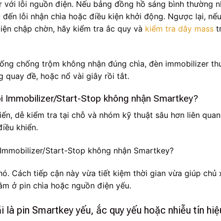
er với lỗi nguồn điện. Nếu bảng đồng hồ sáng bình thường 
đến lỗi nhận chìa hoặc điều kiện khởi động. Ngược lại, nế
 điện chập chờn, hãy kiểm tra ắc quy và
kiểm tra dây mass
t
thống chống trộm không nhận đúng chìa, đèn immobilizer t
quay đề, hoặc nổ vài giây rồi tắt.
i Immobilizer/Start-Stop không nhận Smartkey?
n, dễ kiểm tra tại chỗ và nhóm kỹ thuật sâu hơn liên qua
điều khiển.
ó. Cách tiếp cận này vừa tiết kiệm thời gian vừa giúp chủ 
nằm ở pin chìa hoặc nguồn điện yếu.
 là pin Smartkey yếu, ắc quy yếu hoặc nhiễu tín hiệ