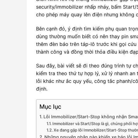
security/immobilizer nhấp nháy, bấm Start
cho phép máy quay lên điện nhưng không 
Bên cạnh đó, ý định tìm kiếm phụ quan trọn
dùng thường muốn biết có nên thay pin smar
thêm đèn báo trên táp-lô trước khi gọi cứu
thành công và đồng thời thỏa điều kiện đạp
Sau đây, bài viết sẽ đi theo đúng trình tự 
kiểm tra theo thứ tự hợp lý, xử lý nhanh an 
lỗi khác như ắc quy yếu, công tắc phanh/cô
định.
Mục lục
Lỗi Immobilizer/Start-Stop không nhận Sma
Immobilizer và Start/Stop là gì, chúng phối h
Xe đang gặp lỗi Immobilizer/Start-Stop thư
Những nguyên nhân nào khiến xe báo lỗi I