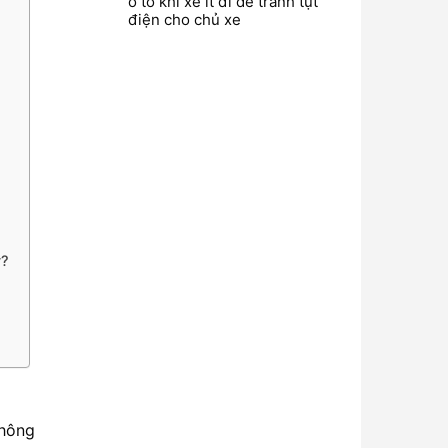
ô tô khi xe ít đi để tránh tụt
điện cho chủ xe
y?
không