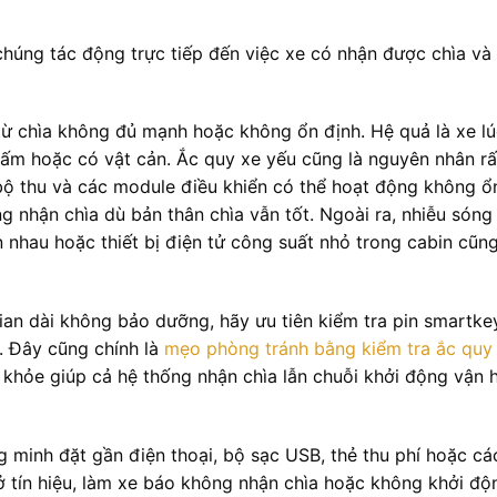
chúng tác động trực tiếp đến việc xe có nhận được chìa và
 từ chìa không đủ mạnh hoặc không ổn định. Hệ quả là xe l
 bấm hoặc có vật cản. Ắc quy xe yếu cũng là nguyên nhân rấ
 bộ thu và các module điều khiển có thể hoạt động không ổ
g nhận chìa dù bản thân chìa vẫn tốt. Ngoài ra, nhiễu sóng
ần nhau hoặc thiết bị điện tử công suất nhỏ trong cabin cũn
gian dài không bảo dưỡng, hãy ưu tiên kiểm tra pin smartke
. Đây cũng chính là
mẹo phòng tránh bằng kiểm tra ắc quy
khỏe giúp cả hệ thống nhận chìa lẫn chuỗi khởi động vận 
g minh đặt gần điện thoại, bộ sạc USB, thẻ thu phí hoặc cá
rở tín hiệu, làm xe báo không nhận chìa hoặc không khởi độ