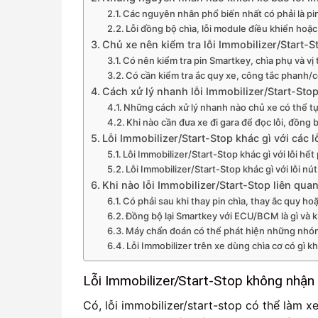
Các nguyên nhân phổ biến nhất có phải là pi
Lỗi đồng bộ chìa, lỗi module điều khiển hoặ
Chủ xe nên kiểm tra lỗi Immobilizer/Start-S
Có nên kiểm tra pin Smartkey, chìa phụ và vị 
Có cần kiểm tra ắc quy xe, công tắc phanh/
Cách xử lý nhanh lỗi Immobilizer/Start-Sto
Những cách xử lý nhanh nào chủ xe có thể tự
Khi nào cần đưa xe đi gara để đọc lỗi, đồng
Lỗi Immobilizer/Start-Stop khác gì với các 
Lỗi Immobilizer/Start-Stop khác gì với lỗi hế
Lỗi Immobilizer/Start-Stop khác gì với lỗi 
Khi nào lỗi Immobilizer/Start-Stop liên q
Có phải sau khi thay pin chìa, thay ắc quy ho
Đồng bộ lại Smartkey với ECU/BCM là gì và k
Máy chẩn đoán có thể phát hiện những nhóm 
Lỗi Immobilizer trên xe dùng chìa cơ có gì k
Lỗi Immobilizer/Start-Stop không nhậ
Có, lỗi immobilizer/start-stop có thể làm 