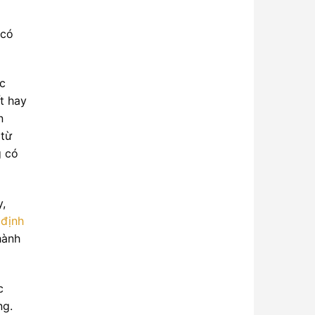
 có
úc
t hay
n
 từ
g có
y,
 định
hành
c
ng.