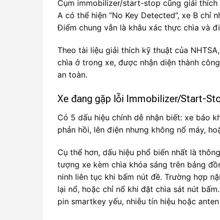
Cụm immobilizer/start-stop cũng giải thích
A có thể hiện “No Key Detected”, xe B chỉ n
Điểm chung vẫn là khâu xác thực chìa và đi
Theo tài liệu giải thích kỹ thuật của NHTS
chìa ở trong xe, được nhận diện thành công
an toàn.
Xe đang gặp lỗi Immobilizer/Start-St
Có 5 dấu hiệu chính dễ nhận biết: xe báo k
phản hồi, lên điện nhưng không nổ máy, hoặ
Cụ thể hơn, dấu hiệu phổ biến nhất là thông
tượng xe kèm chìa khóa sáng trên bảng đồ
ninh liên tục khi bấm nút đề. Trường hợp nặ
lại nổ, hoặc chỉ nổ khi đặt chìa sát nút bấm
pin smartkey yếu, nhiễu tín hiệu hoặc ante