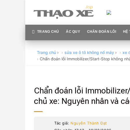
Skip
to
content
TRANG CHỦ
ẮC QUY
CHẨN ĐOÁN LỖI
HỆ 
Trang chủ
›
sửa xe ô tô không nổ máy
›
xe 
Chẩn đoán lỗi Immobilizer/Start-Stop không n
Chẩn đoán lỗi Immobilizer
chủ xe: Nguyên nhân và cá
Tác giả:
Nguyễn Thành Đạt