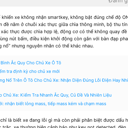
Đánh g
hể khiến xe không nhận smartkey, không bật đúng chế độ O
 đề nằm ở chuỗi xác thực giữa chìa thông minh, bộ thu tín
 xác thực được chìa hợp lệ, động cơ có thể không quay đề
dùng nút bấm, điều kiện khởi động còn gắn với bàn đạp ph
g nổ” nhưng nguyên nhân có thể khác nhau.
 Bình Ắc Quy Cho Chủ Xe Ô Tô
ểm tra định kỳ cho chủ xe mới
ng Nổ Trên Ô Tô Cho Chủ Xe: Nhận Diện Đúng Lỗi Điện Hay Nh
 Chủ Xe: Kiểm Tra Nhanh Ắc Quy, Củ Đề Và Nhiên Liệu
ới: nhận biết lỏng mass, tiếp mass kém và chạm mass
chỉ là biết xe đang lỗi gì mà còn phải phân biệt được dấu h
ục trặc, xe thường hiện cảnh báo như key not detected, đèn