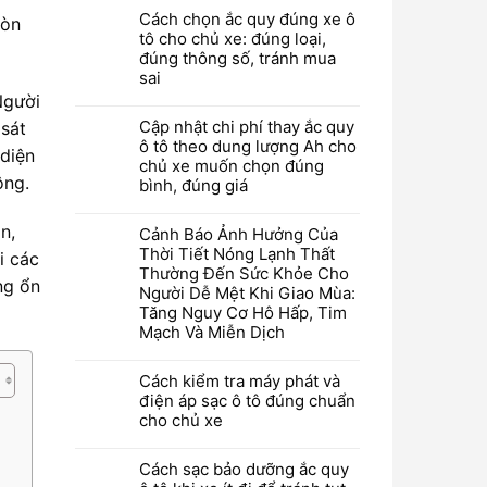
Cách chọn ắc quy đúng xe ô
còn
tô cho chủ xe: đúng loại,
đúng thông số, tránh mua
sai
Người
Cập nhật chi phí thay ắc quy
 sát
ô tô theo dung lượng Ah cho
 diện
chủ xe muốn chọn đúng
ộng.
bình, đúng giá
n,
Cảnh Báo Ảnh Hưởng Của
Thời Tiết Nóng Lạnh Thất
i các
Thường Đến Sức Khỏe Cho
ng ổn
Người Dễ Mệt Khi Giao Mùa:
Tăng Nguy Cơ Hô Hấp, Tim
Mạch Và Miễn Dịch
Cách kiểm tra máy phát và
điện áp sạc ô tô đúng chuẩn
cho chủ xe
Cách sạc bảo dưỡng ắc quy