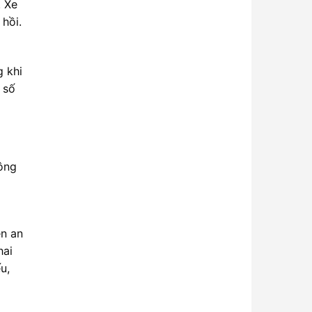
. Xe
 hồi.
g khi
 số
hông
èn an
hai
u,