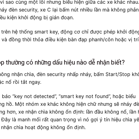
 vì sao cùng một lỗi nhưng biểu hiện giữa các xe khác nhau
háy đèn security, xe C lại bấm nút nhiều lần mà không phản
ều kiện khởi động bị gián đoạn.
A, trên hệ thống smart key, động cơ chỉ được phép khởi độn
 và đồng thời thỏa điều kiện bàn đạp phanh/côn hoặc vị trí
op thường có những dấu hiệu nào dễ nhận biết?
hông nhận chìa, đèn security nhấp nháy, bấm Start/Stop k
c nổ rồi tắt ngay.
 báo “key not detected”, “smart key not found”, hoặc biểu
ng hồ. Một nhóm xe khác không hiện chữ nhưng sẽ nháy đ
ng hơn, xe nhận chìa không ổn định: lần đầu không nổ, lần 
. Đây là manh mối rất quan trọng vì nó gợi ý tín hiệu chìa yế
n nhận chìa hoạt động không ổn định.