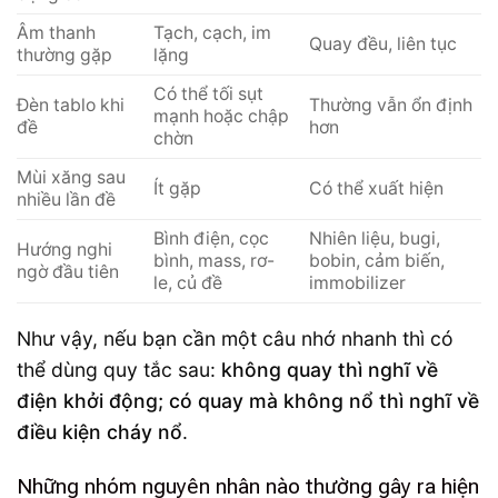
Âm thanh
Tạch, cạch, im
Quay đều, liên tục
thường gặp
lặng
Có thể tối sụt
Đèn tablo khi
Thường vẫn ổn định
mạnh hoặc chập
đề
hơn
chờn
Mùi xăng sau
Ít gặp
Có thể xuất hiện
nhiều lần đề
Bình điện, cọc
Nhiên liệu, bugi,
Hướng nghi
bình, mass, rơ-
bobin, cảm biến,
ngờ đầu tiên
le, củ đề
immobilizer
Như vậy, nếu bạn cần một câu nhớ nhanh thì có
thể dùng quy tắc sau:
không quay thì nghĩ về
điện khởi động; có quay mà không nổ thì nghĩ về
điều kiện cháy nổ
.
Những nhóm nguyên nhân nào thường gây ra hiện