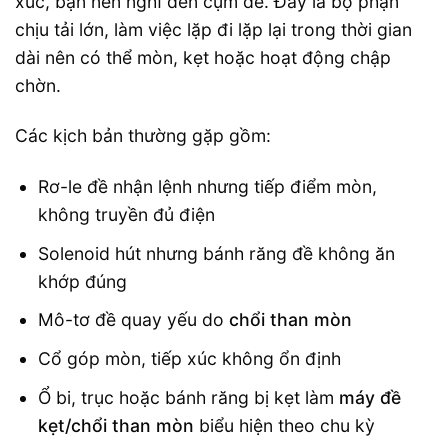
xúc, bạn nên nghĩ đến cụm đề. Đây là bộ phận
chịu tải lớn, làm việc lặp đi lặp lại trong thời gian
dài nên có thể mòn, kẹt hoặc hoạt động chập
chờn.
Các kịch bản thường gặp gồm:
Rơ-le đề nhận lệnh nhưng tiếp điểm mòn,
không truyền đủ điện
Solenoid hút nhưng bánh răng đề không ăn
khớp đúng
Mô-tơ đề quay yếu do
chổi than mòn
Cổ góp mòn, tiếp xúc không ổn định
Ổ bi, trục hoặc bánh răng bị kẹt làm
máy đề
kẹt/chổi than mòn
biểu hiện theo chu kỳ