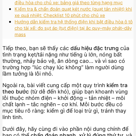
điều hòa cho chủ xe: bảng giá theo từng hạng mục
Kiểm tra & chẩn đoán quạt két nước (quạt tản nhiệt) khi
xe quá nhiệt: Checklist 10 phút cho chủ xe
Hướng dẫn kiểm tra hệ thống điện khi bật điều hòa ô tô
cho tài xế: đo sụt áp (tụt điện) tại ắc quy–máy phát–dây
mass
Tiếp theo, bạn sẽ thấy các
dấu hiệu đặc trưng
của
tình trạng kẹt/tải nặng như tiếng ù lớn, nóng bất
thường, nhảy bảo vệ, ăn dòng cao… và vì sao có
trường hợp “lúc chạy lúc không” làm người dùng
lầm tưởng là lỗi nhỏ.
Ngoài ra, bài viết cung cấp một quy trình
kiểm tra
theo bước
(từ dễ đến khó), giúp bạn khoanh vùng
lỗi thuộc nhóm điện – khởi động – tản nhiệt – môi
chất lạnh – tắc nghẽn – cơ khí. Mỗi bước đều có
mục tiêu rõ ràng: kiểm gì để loại trừ gì, tránh thay
linh tinh.
Dưới đây, hãy cùng đi vào phần nội dung chính để
bạn có thể
chẩn đoán nhanh, xử lý đúng thứ tự
, và