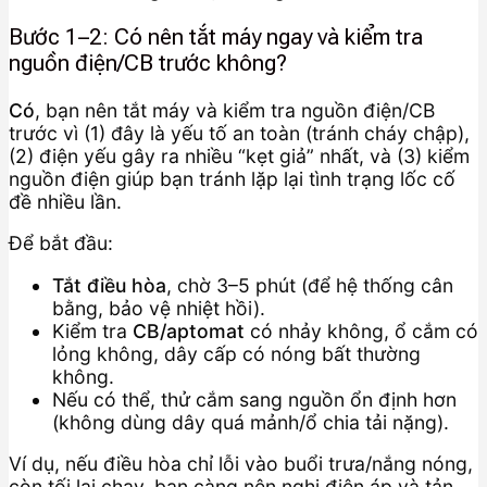
Bước 1–2: Có nên tắt máy ngay và kiểm tra
nguồn điện/CB trước không?
Có
, bạn nên tắt máy và kiểm tra nguồn điện/CB
trước vì (1) đây là yếu tố an toàn (tránh cháy chập),
(2) điện yếu gây ra nhiều “kẹt giả” nhất, và (3) kiểm
nguồn điện giúp bạn tránh lặp lại tình trạng lốc cố
đề nhiều lần.
Để bắt đầu:
Tắt điều hòa
, chờ 3–5 phút (để hệ thống cân
bằng, bảo vệ nhiệt hồi).
Kiểm tra
CB/aptomat
có nhảy không, ổ cắm có
lỏng không, dây cấp có nóng bất thường
không.
Nếu có thể, thử cắm sang nguồn ổn định hơn
(không dùng dây quá mảnh/ổ chia tải nặng).
Ví dụ, nếu điều hòa chỉ lỗi vào buổi trưa/nắng nóng,
còn tối lại chạy, bạn càng nên nghi điện áp và tản