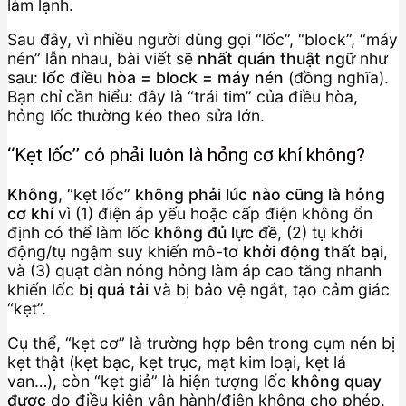
làm lạnh.
Sau đây, vì nhiều người dùng gọi “lốc”, “block”, “máy
nén” lẫn nhau, bài viết sẽ
nhất quán thuật ngữ
như
sau:
lốc điều hòa = block = máy nén
(đồng nghĩa).
Bạn chỉ cần hiểu: đây là “trái tim” của điều hòa,
hỏng lốc thường kéo theo sửa lớn.
“Kẹt lốc” có phải luôn là hỏng cơ khí không?
Không
, “kẹt lốc”
không phải lúc nào cũng là hỏng
cơ khí
vì (1) điện áp yếu hoặc cấp điện không ổn
định có thể làm lốc
không đủ lực đề
, (2) tụ khởi
động/tụ ngậm suy khiến mô-tơ
khởi động thất bại
,
và (3) quạt dàn nóng hỏng làm áp cao tăng nhanh
khiến lốc
bị quá tải
và bị bảo vệ ngắt, tạo cảm giác
“kẹt”.
Cụ thể, “kẹt cơ” là trường hợp bên trong cụm nén bị
kẹt thật (kẹt bạc, kẹt trục, mạt kim loại, kẹt lá
van…), còn “kẹt giả” là hiện tượng lốc
không quay
được
do điều kiện vận hành/điện không cho phép.