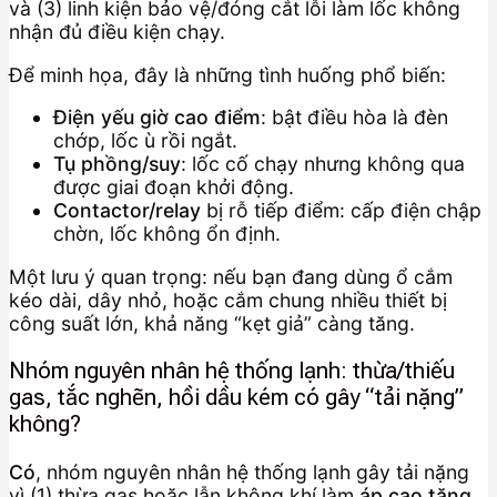
và (3) linh kiện bảo vệ/đóng cắt lỗi làm lốc không
nhận đủ điều kiện chạy.
Để minh họa, đây là những tình huống phổ biến:
Điện yếu giờ cao điểm
: bật điều hòa là đèn
chớp, lốc ù rồi ngắt.
Tụ phồng/suy
: lốc cố chạy nhưng không qua
được giai đoạn khởi động.
Contactor/relay
bị rỗ tiếp điểm: cấp điện chập
chờn, lốc không ổn định.
Một lưu ý quan trọng: nếu bạn đang dùng ổ cắm
kéo dài, dây nhỏ, hoặc cắm chung nhiều thiết bị
công suất lớn, khả năng “kẹt giả” càng tăng.
Nhóm nguyên nhân hệ thống lạnh: thừa/thiếu
gas, tắc nghẽn, hồi dầu kém có gây “tải nặng”
không?
Có
, nhóm nguyên nhân hệ thống lạnh gây tải nặng
vì (1) thừa gas hoặc lẫn không khí làm
áp cao tăng
,