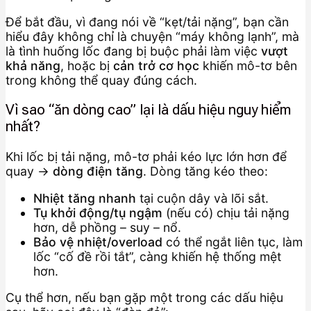
Để bắt đầu, vì đang nói về “kẹt/tải nặng”, bạn cần
hiểu đây không chỉ là chuyện “máy không lạnh”, mà
là tình huống lốc đang bị buộc phải làm việc
vượt
khả năng
, hoặc bị
cản trở cơ học
khiến mô-tơ bên
trong không thể quay đúng cách.
Vì sao “ăn dòng cao” lại là dấu hiệu nguy hiểm
nhất?
Khi lốc bị tải nặng, mô-tơ phải kéo lực lớn hơn để
quay →
dòng điện tăng
. Dòng tăng kéo theo:
Nhiệt tăng nhanh
tại cuộn dây và lõi sắt.
Tụ khởi động/tụ ngậm
(nếu có) chịu tải nặng
hơn, dễ phồng – suy – nổ.
Bảo vệ nhiệt/overload
có thể ngắt liên tục, làm
lốc “cố đề rồi tắt”, càng khiến hệ thống mệt
hơn.
Cụ thể hơn, nếu bạn gặp một trong các dấu hiệu