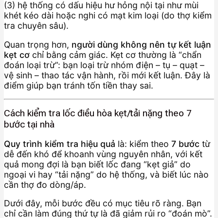
(3) hệ thống có dấu hiệu hư hỏng nội tại như mùi
khét kéo dài hoặc nghi có mạt kim loại (do thợ kiểm
tra chuyên sâu).
Quan trọng hơn,
người dùng không nên tự kết luận
kẹt cơ
chỉ bằng cảm giác. Kẹt cơ thường là “chẩn
đoán loại trừ”: bạn loại trừ nhóm điện – tụ – quạt –
vệ sinh – thao tác vận hành, rồi mới kết luận. Đây là
điểm giúp bạn tránh tốn tiền thay sai.
Cách kiểm tra lốc điều hòa kẹt/tải nặng theo 7
bước tại nhà
Quy trình kiểm tra hiệu quả
là: kiểm theo
7 bước
từ
dễ đến khó để khoanh vùng nguyên nhân, với kết
quả mong đợi là bạn biết lốc đang “kẹt giả” do
ngoại vi hay “tải nặng” do hệ thống, và biết lúc nào
cần thợ đo dòng/áp.
Dưới đây, mỗi bước đều có mục tiêu rõ ràng. Bạn
chỉ cần làm đúng thứ tự là đã giảm rủi ro “đoán mò”.