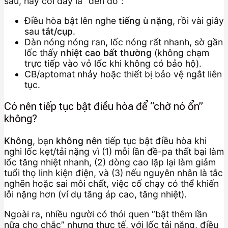
sau, hãy coi đây là “đèn đỏ”:
Điều hòa bật lên nghe
tiếng ù nặng
, rồi vài giây
sau
tắt/cụp
.
Dàn nóng nóng ran, lốc nóng rất nhanh, sờ gần
lốc thấy
nhiệt cao bất thường
(không chạm
trực tiếp vào vỏ lốc khi không có bảo hộ).
CB/aptomat nhảy hoặc thiết bị bảo vệ ngắt liên
tục.
Có nên tiếp tục bật điều hòa để “chờ nó ổn”
không?
Không
, bạn
không nên
tiếp tục bật điều hòa khi
nghi lốc kẹt/tải nặng vì (1) mỗi lần đề-pa thất bại làm
lốc tăng nhiệt nhanh, (2) dòng cao lặp lại làm giảm
tuổi thọ linh kiện điện, và (3) nếu nguyên nhân là tắc
nghẽn hoặc sai môi chất, việc cố chạy có thể khiến
lỗi nặng hơn (ví dụ tăng áp cao, tăng nhiệt).
Ngoài ra, nhiều người có thói quen “bật thêm lần
nữa cho chắc” nhưng thực tế, với lốc tải nặng, điều