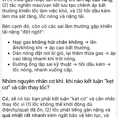
(2) tắc nghẽn mao/van tiết lưu tạo chênh áp bất
thường khiến lốc làm việc khó, và (3) hồi dầu kém
làm ma sát tăng, lốc nóng và nặng tải.
Bên cạnh đó, còn có các sai lầm thường gặp khiến
tải nặng “đột ngột”:
Nạp gas
không hút chân không
→ lẫn
ẩm/không khí → áp cao bất thường.
Dàn nóng đặt nơi bí gió, lại thêm thừa gas → áp
cao tăng nhanh khi trời nóng.
Đường ống lắp sai kỹ thuật → hồi dầu kém →
lốc nóng, nhanh xuống cấp.
Nhóm nguyên nhân cơ khí: khi nào kết luận “kẹt
cơ” và cần thay lốc?
Có
, sẽ có lúc bạn phải kết luận “kẹt cơ” và cân nhắc
thay lốc vì (1) lốc không thể khởi động dù
điện/tụ/quạt đã ổn, (2) lốc phát tiếng gằn nặng và
quá nhiệt rất nhanh
kèm ngắt bảo vệ liên tục, và