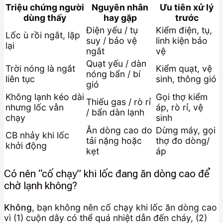
Triệu chứng người
Nguyên nhân
Ưu tiên xử lý
dùng thấy
hay gặp
trước
Điện yếu / tụ
Kiểm điện, tụ,
Lốc ù rồi ngắt, lặp
suy / bảo vệ
linh kiện bảo
lại
ngắt
vệ
Quạt yếu / dàn
Trời nóng là ngắt
Kiểm quạt, vệ
nóng bẩn / bí
liên tục
sinh, thông gió
gió
Không lạnh kéo dài
Gọi thợ kiểm
Thiếu gas / rò rỉ
nhưng lốc vẫn
áp, rò rỉ, vệ
/ bẩn dàn lạnh
chạy
sinh
Ăn dòng cao do
Dừng máy, gọi
CB nhảy khi lốc
tải nặng hoặc
thợ đo dòng/
khởi động
kẹt
áp
Có nên “cố chạy” khi lốc đang ăn dòng cao để
chờ lạnh không?
Không
, bạn không nên cố chạy khi lốc ăn dòng cao
vì (1) cuộn dây có thể quá nhiệt dẫn đến cháy, (2)