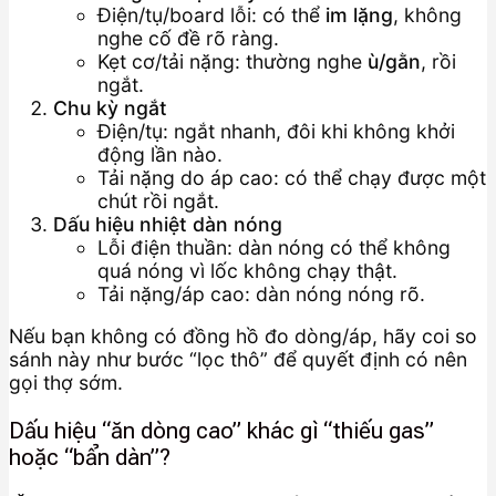
Điện/tụ/board lỗi: có thể
im lặng
, không
nghe cố đề rõ ràng.
Kẹt cơ/tải nặng: thường nghe
ù/gằn
, rồi
ngắt.
Chu kỳ ngắt
Điện/tụ: ngắt nhanh, đôi khi không khởi
động lần nào.
Tải nặng do áp cao: có thể chạy được một
chút rồi ngắt.
Dấu hiệu nhiệt dàn nóng
Lỗi điện thuần: dàn nóng có thể không
quá nóng vì lốc không chạy thật.
Tải nặng/áp cao: dàn nóng nóng rõ.
Nếu bạn không có đồng hồ đo dòng/áp, hãy coi so
sánh này như bước “lọc thô” để quyết định có nên
gọi thợ sớm.
Dấu hiệu “ăn dòng cao” khác gì “thiếu gas”
hoặc “bẩn dàn”?