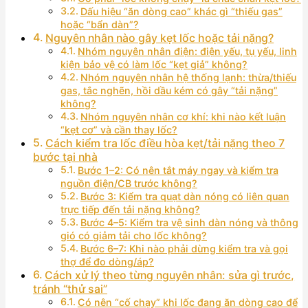
Dấu hiệu “ăn dòng cao” khác gì “thiếu gas”
hoặc “bẩn dàn”?
Nguyên nhân nào gây kẹt lốc hoặc tải nặng?
Nhóm nguyên nhân điện: điện yếu, tụ yếu, linh
kiện bảo vệ có làm lốc “kẹt giả” không?
Nhóm nguyên nhân hệ thống lạnh: thừa/thiếu
gas, tắc nghẽn, hồi dầu kém có gây “tải nặng”
không?
Nhóm nguyên nhân cơ khí: khi nào kết luận
“kẹt cơ” và cần thay lốc?
Cách kiểm tra lốc điều hòa kẹt/tải nặng theo 7
bước tại nhà
Bước 1–2: Có nên tắt máy ngay và kiểm tra
nguồn điện/CB trước không?
Bước 3: Kiểm tra quạt dàn nóng có liên quan
trực tiếp đến tải nặng không?
Bước 4–5: Kiểm tra vệ sinh dàn nóng và thông
gió có giảm tải cho lốc không?
Bước 6–7: Khi nào phải dừng kiểm tra và gọi
thợ để đo dòng/áp?
Cách xử lý theo từng nguyên nhân: sửa gì trước,
tránh “thử sai”
Có nên “cố chạy” khi lốc đang ăn dòng cao để