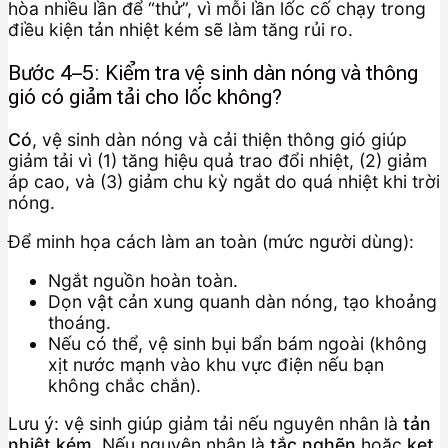
hòa nhiều lần để “thử”, vì mỗi lần lốc cố chạy trong
điều kiện tản nhiệt kém sẽ làm tăng rủi ro.
Bước 4–5: Kiểm tra vệ sinh dàn nóng và thông
gió có giảm tải cho lốc không?
Có
, vệ sinh dàn nóng và cải thiện thông gió giúp
giảm tải vì (1) tăng hiệu quả trao đổi nhiệt, (2) giảm
áp cao, và (3) giảm chu kỳ ngắt do quá nhiệt khi trời
nóng.
Để minh họa cách làm an toàn (mức người dùng):
Ngắt nguồn hoàn toàn.
Dọn vật cản xung quanh dàn nóng, tạo khoảng
thoáng.
Nếu có thể, vệ sinh bụi bẩn bám ngoài (không
xịt nước mạnh vào khu vực điện nếu bạn
không chắc chắn).
Lưu ý: vệ sinh giúp giảm tải nếu nguyên nhân là
tản
nhiệt kém
. Nếu nguyên nhân là
tắc nghẽn
hoặc
kẹt