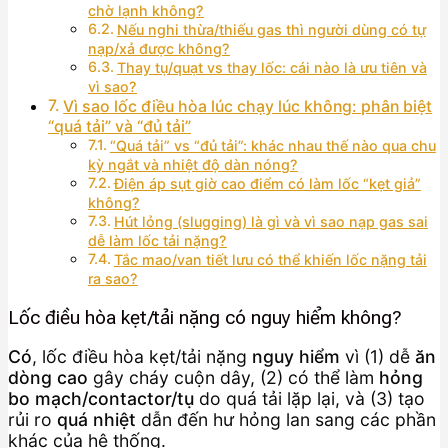
chờ lạnh không?
Nếu nghi thừa/thiếu gas thì người dùng có tự
nạp/xả được không?
Thay tụ/quạt vs thay lốc: cái nào là ưu tiên và
vì sao?
Vì sao lốc điều hòa lúc chạy lúc không: phân biệt
“quá tải” và “đủ tải”
“Quá tải” vs “đủ tải”: khác nhau thế nào qua chu
kỳ ngắt và nhiệt độ dàn nóng?
Điện áp sụt giờ cao điểm có làm lốc “kẹt giả”
không?
Hút lỏng (slugging) là gì và vì sao nạp gas sai
dễ làm lốc tải nặng?
Tắc mao/van tiết lưu có thể khiến lốc nặng tải
ra sao?
Lốc điều hòa kẹt/tải nặng có nguy hiểm không?
Có
, lốc điều hòa kẹt/tải nặng
nguy hiểm
vì (1) dễ
ăn
dòng cao
gây cháy cuộn dây, (2) có thể làm
hỏng
bo mạch/contactor/tụ
do quá tải lặp lại, và (3) tạo
rủi ro
quá nhiệt
dẫn đến hư hỏng lan sang các phần
khác của hệ thống.