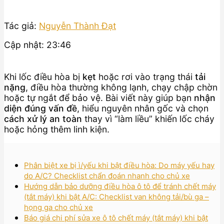
Tác giả:
Nguyễn Thành Đạt
Cập nhật: 23:46
Khi lốc điều hòa bị
kẹt
hoặc rơi vào trạng thái
tải
nặng
, điều hòa thường không lạnh, chạy chập chờn
hoặc tự ngắt để bảo vệ. Bài viết này giúp bạn
nhận
diện đúng vấn đề
, hiểu nguyên nhân gốc và chọn
cách xử lý an toàn
thay vì “làm liều” khiến lốc cháy
hoặc hỏng thêm linh kiện.
Phân biệt xe bị ì/yếu khi bật điều hòa: Do máy yếu hay
do A/C? Checklist chẩn đoán nhanh cho chủ xe
Hướng dẫn bảo dưỡng điều hòa ô tô để tránh chết máy
(tắt máy) khi bật A/C: Checklist van không tải/bù ga –
họng ga cho chủ xe
Báo giá chi phí sửa xe ô tô chết máy (tắt máy) khi bật