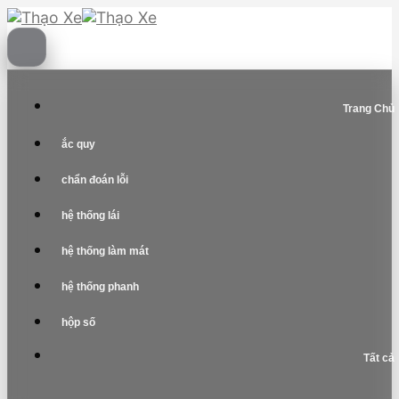
Skip
to
content
Trang Chủ
ắc quy
chẩn đoán lỗi
hệ thống lái
hệ thống làm mát
hệ thống phanh
hộp số
Tất cả