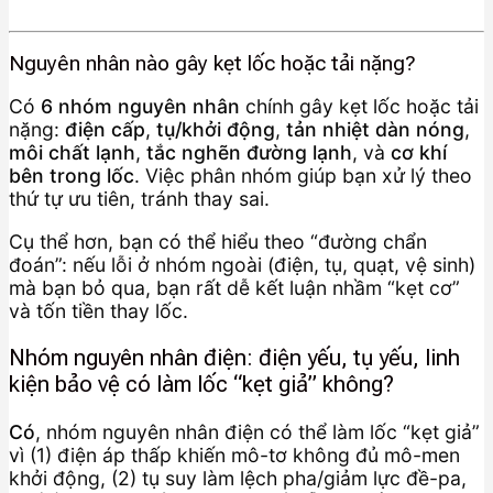
Nguyên nhân nào gây kẹt lốc hoặc tải nặng?
Có
6 nhóm nguyên nhân
chính gây kẹt lốc hoặc tải
nặng:
điện cấp
,
tụ/khởi động
,
tản nhiệt dàn nóng
,
môi chất lạnh
,
tắc nghẽn đường lạnh
, và
cơ khí
bên trong lốc
. Việc phân nhóm giúp bạn xử lý theo
thứ tự ưu tiên, tránh thay sai.
Cụ thể hơn, bạn có thể hiểu theo “đường chẩn
đoán”: nếu lỗi ở nhóm ngoài (điện, tụ, quạt, vệ sinh)
mà bạn bỏ qua, bạn rất dễ kết luận nhầm “kẹt cơ”
và tốn tiền thay lốc.
Nhóm nguyên nhân điện: điện yếu, tụ yếu, linh
kiện bảo vệ có làm lốc “kẹt giả” không?
Có
, nhóm nguyên nhân điện có thể làm lốc “kẹt giả”
vì (1) điện áp thấp khiến mô-tơ không đủ mô-men
khởi động, (2) tụ suy làm lệch pha/giảm lực đề-pa,