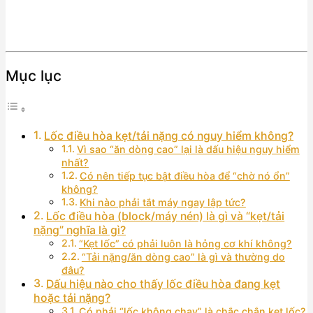
Mục lục
Lốc điều hòa kẹt/tải nặng có nguy hiểm không?
Vì sao “ăn dòng cao” lại là dấu hiệu nguy hiểm
nhất?
Có nên tiếp tục bật điều hòa để “chờ nó ổn”
không?
Khi nào phải tắt máy ngay lập tức?
Lốc điều hòa (block/máy nén) là gì và “kẹt/tải
nặng” nghĩa là gì?
“Kẹt lốc” có phải luôn là hỏng cơ khí không?
“Tải nặng/ăn dòng cao” là gì và thường do
đâu?
Dấu hiệu nào cho thấy lốc điều hòa đang kẹt
hoặc tải nặng?
Có phải “lốc không chạy” là chắc chắn kẹt lốc?