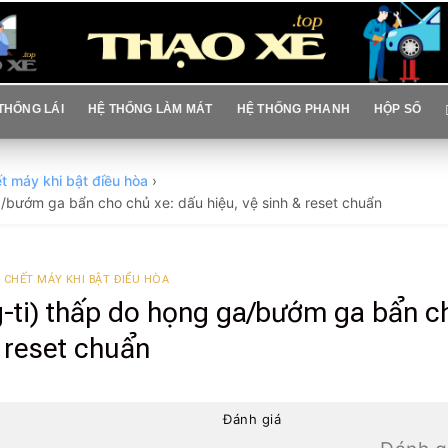
THỐNG LÁI
HỆ THỐNG LÀM MÁT
HỆ THỐNG PHANH
HỘP SỐ
t máy khi bật điều hòa
›
a/bướm ga bẩn cho chủ xe: dấu hiệu, vệ sinh & reset chuẩn
 CHẾT MÁY KHI BẬT ĐIỀU HÒA
g-ti) thấp do họng ga/bướm ga bẩn c
& reset chuẩn
Đánh giá