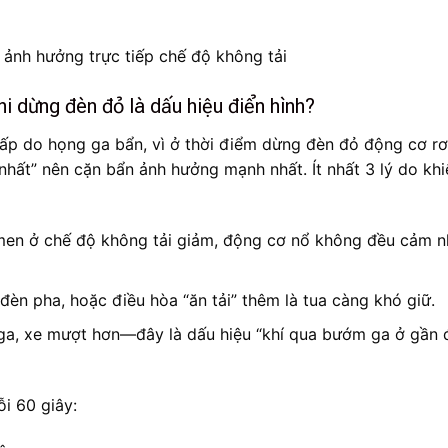
i dừng đèn đỏ là dấu hiệu điển hình?
thấp do họng ga bẩn, vì ở thời điểm dừng đèn đỏ động cơ rơ
hất” nên cặn bẩn ảnh hưởng mạnh nhất. Ít nhất 3 lý do khi
en ở chế độ không tải giảm, động cơ nổ không đều cảm n
 đèn pha, hoặc điều hòa “ăn tải” thêm là tua càng khó giữ.
 ga, xe mượt hơn—đây là dấu hiệu “khí qua bướm ga ở gần
ỗi 60 giây: