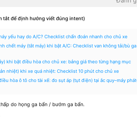
Đánh g
tắt để định hướng viết đúng intent)
o máy yếu hay do A/C? Checklist chẩn đoán nhanh cho chủ xe
h chết máy (tắt máy) khi bật A/C: Checklist van không tải/bù ga
máy) khi bật điều hòa cho chủ xe: bảng giá theo từng hạng mục
ản nhiệt) khi xe quá nhiệt: Checklist 10 phút cho chủ xe
iều hòa ô tô cho tài xế: đo sụt áp (tụt điện) tại ắc quy–máy phá
thấp do họng ga bẩn / bướm ga bẩn.
.