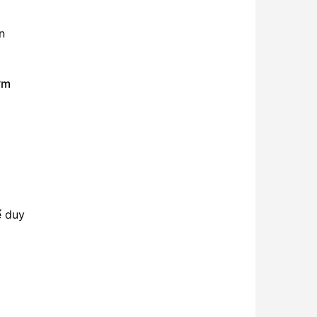
n
ớm
 duy