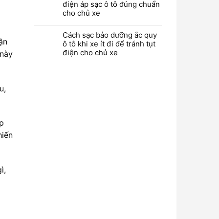
điện áp sạc ô tô đúng chuẩn
cho chủ xe
Cách sạc bảo dưỡng ắc quy
ận
ô tô khi xe ít đi để tránh tụt
điện cho chủ xe
 này
u,
ép
hiến
ì,