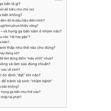
a bẩn là gì?
nói dễ hiểu cho chủ xe)
ga bẩn không?
 đèn đỏ là dấu hiệu điển hình?
 bugi/kim phun/thiếu xăng?
 – và họng ga bẩn nằm ở nhóm nào?
 nào “rất hay gặp”?
ga bẩn?
anti thấp như thế nào cho đúng?
 máy đang nổ?
 đã làm đúng điểm “mấu chốt” chưa?
không và làm sao đúng chuẩn?
” sau vệ sinh?
i ổn định “đạt” khi nào?
h để tránh vệ sinh “nhầm bệnh”
ga bẩn không?
g họng ga bẩn như thế nào?
 thấp tái phát?