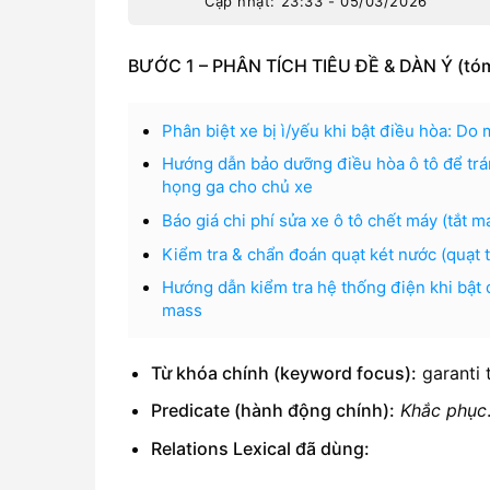
Cập nhật: 23:33 - 05/03/2026
BƯỚC 1 – PHÂN TÍCH TIÊU ĐỀ & DÀN Ý (tóm 
Phân biệt xe bị ì/yếu khi bật điều hòa: D
Hướng dẫn bảo dưỡng điều hòa ô tô để trán
họng ga cho chủ xe
Báo giá chi phí sửa xe ô tô chết máy (tắt 
Kiểm tra & chẩn đoán quạt két nước (quạt t
Hướng dẫn kiểm tra hệ thống điện khi bật đ
mass
Từ khóa chính (keyword focus):
garanti 
Predicate (hành động chính):
Khắc phục
Relations Lexical đã dùng: