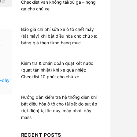
iá
Checklist van không tải/bù ga – họng
ga cho chủ xe
Báo giá chi phí sửa xe ô tô chết máy
(tắt máy) khi bật điều hòa cho chủ xe:
bảng giá theo từng hạng mục
 –
Kiểm tra & chẩn đoán quạt két nước
(quạt tản nhiệt) khi xe quá nhiệt:
Checklist 10 phút cho chủ xe
t–dây
Hướng dẫn kiểm tra hệ thống điện khi
bật điều hòa ô tô cho tài xế: đo sụt áp
(tụt điện) tại ắc quy–máy phát–dây
mass
RECENT POSTS