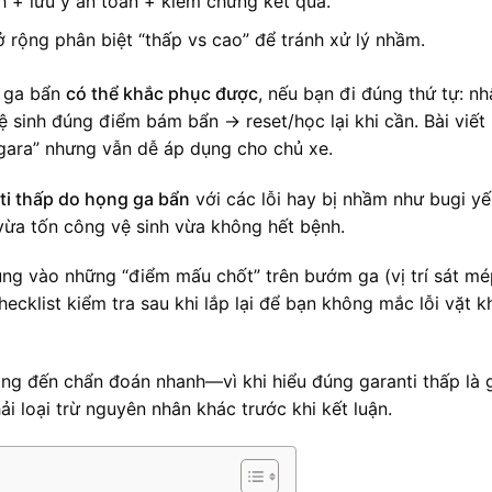
 + lưu ý an toàn + kiểm chứng kết quả.
ở rộng phân biệt “thấp vs cao” để tránh xử lý nhầm.
m ga bẩn
có thể khắc phục được
, nếu bạn đi đúng thứ tự: nh
 sinh đúng điểm bám bẩn → reset/học lại khi cần. Bài viết
 gara” nhưng vẫn dễ áp dụng cho chủ xe.
ti thấp do họng ga bẩn
với các lỗi hay bị nhầm như bugi yế
vừa tốn công vệ sinh vừa không hết bệnh.
ung vào những “điểm mấu chốt” trên bướm ga (vị trí sát m
cklist kiểm tra sau khi lắp lại để bạn không mắc lỗi vặt k
ảng đến chẩn đoán nhanh—vì khi hiểu đúng garanti thấp là g
ải loại trừ nguyên nhân khác trước khi kết luận.