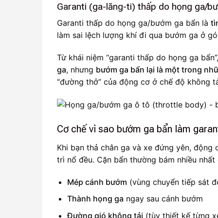
Garanti (ga-lăng-ti) thấp do họng ga/b
Garanti thấp do họng ga/bướm ga bẩn là
t
làm sai lệch lượng khí đi qua bướm ga ở g
Từ khái niệm “garanti thấp do họng ga bẩn”
ga
, nhưng
bướm ga bẩn lại là một trong n
“đường thở” của động cơ ở chế độ không tả
Cơ chế vì sao bướm ga bẩn làm garant
Khi bạn thả chân ga và xe đứng yên, động 
trì nổ đều. Cặn bẩn thường bám nhiều nhất 
Mép cánh bướm
(vùng chuyển tiếp sát đ
Thành họng ga
ngay sau cánh bướm
Đường gió không tải
(tùy thiết kế từng x