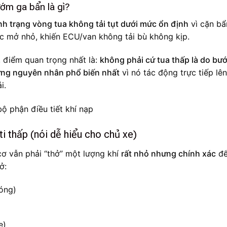
ướm ga bẩn là gì?
ình trạng vòng tua không tải tụt dưới mức ổn định
vì cặn bẩ
óc mở nhỏ, khiến ECU/van không tải bù không kịp.
, điểm quan trọng nhất là:
không phải cứ tua thấp là do bư
hững nguyên nhân phổ biến nhất
vì nó tác động trực tiếp lên
i.
i thấp (nói dễ hiểu cho chủ xe)
cơ vẫn phải “thở” một lượng khí
rất nhỏ nhưng chính xác
để
ở:
óng)
e)