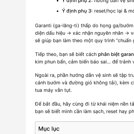
Ý định phụ 2:
hướng dẫn vệ sinh
Ý định phụ 3:
reset/học lại & m
Garanti (ga-lăng-ti) thấp do họng ga/bướ
diện dấu hiệu → xác nhận nguyên nhân → vệ
sẽ giúp bạn làm theo một quy trình “chuẩn
Tiếp theo, bạn sẽ biết cách
phân biệt garan
kim phun bẩn, cảm biến báo sai… để tránh 
Ngoài ra, phần hướng dẫn vệ sinh sẽ tập tr
cánh bướm và đường gió không tải), kèm che
tua máy vẫn tụt.
Để bắt đầu, hãy cùng đi từ khái niệm nền t
bạn sẽ biết mình cần làm sạch, reset hay ph
Mục lục