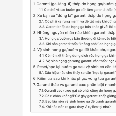
Garanti (ga-lăng-ti) thấp do họng ga/bướm g
Cơ chế vì sao bướm ga bẩn làm garanti thấp (
Xe bạn có “đúng là” garanti thấp do họng 
Có phải xe rung mạnh và dễ tắt máy khi dừng
Garanti thấp do họng ga bẩn khác gì với lỗi
Những nguyên nhân nào khiến garanti thấp
Họng ga/bướm ga bẩn thường đi kèm dấu hiệu
Khi nào garanti thấp “không phải” do họng 
Vệ sinh họng ga/bướm ga để khắc phục gar
Có nên xịt thẳng dung dịch vào họng ga khi
Vệ sinh họng ga xong garanti vẫn thấp: bạn
Reset/học lại bướm ga sau vệ sinh có cần 
Dấu hiệu nào cho thấy xe cần “học lại garanti
Kiểm tra sau khi khắc phục: vòng tua garant
Garanti thấp vs garanti cao: phân biệt nhan
Garanti cao (treo ga) có phải cũng do họng 
Rò rỉ chân không/PCV gây garanti thấp giốn
Bao lâu nên vệ sinh họng ga để tránh garanti
Khi nào nên ra gara thay vì tự làm tại nhà?