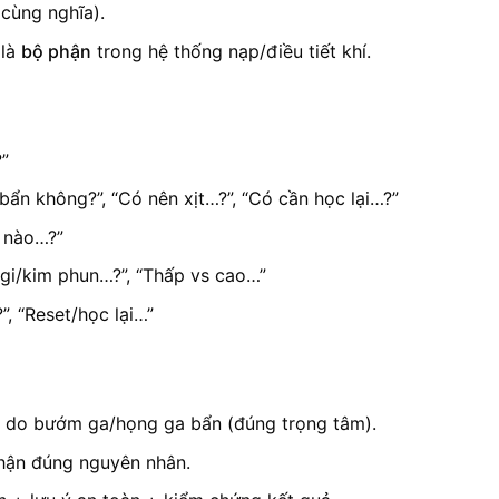
cùng nghĩa).
là
bộ phận
trong hệ thống nạp/điều tiết khí.
”
ẩn không?”, “Có nên xịt…?”, “Có cần học lại…?”
 nào…?”
ugi/kim phun…?”, “Thấp vs cao…”
, “Reset/học lại…”
p do bướm ga/họng ga bẩn (đúng trọng tâm).
hận đúng nguyên nhân.