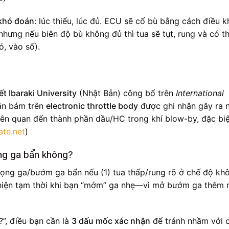
khó đoán
: lúc thiếu, lúc đủ. ECU sẽ cố bù bằng cách điều k
hưng nếu biên độ bù không đủ thì tua sẽ tụt, rung và có th
ó, vào số).
ết Ibaraki University
(Nhật Bản) công bố trên
International
cặn bám trên
electronic throttle body
được ghi nhận gây ra 
iên quan đến thành phần dầu/HC trong khí blow-by, đặc biệ
ate.net
)
ọng ga bẩn không?
ọng ga/bướm ga bẩn nếu (1) tua thấp/rung rõ ở chế độ kh
ải thiện tạm thời khi bạn “mớm” ga nhẹ—vì mở bướm ga thêm
”, điều bạn cần là
3 dấu mốc xác nhận
để tránh nhầm với 