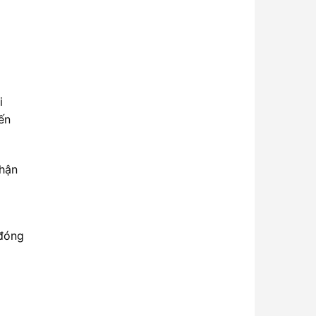
i
ến
hận
 đóng