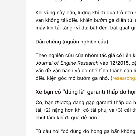
Khi vùng này bẩn, lượng khí đi qua trở nên
van không tải/điều khiển bướm ga điện tử, n
máy khi tải tăng (ví dụ: bật đèn, bật quạt gi
Dẫn chứng (nguồn nghiên cứu)
Theo nghiên cứu của
nhóm tác giả có liên k
Journal of Engine Research
vào
12/2015
, 
vấn đề vận hành và cơ chế hình thành cặn l
điều kiện góc mở bướm ga nhỏ. (
researchg
Xe bạn có “đúng là” garanti thấp do h
Có
, bạn
thường
đang gặp garanti thấp do h
tải, (2) nặng hơn khi có tải phụ, và (3) c
chút làm khí đi qua dễ hơn.
Từ câu hỏi “có đúng do họng ga bẩn không?