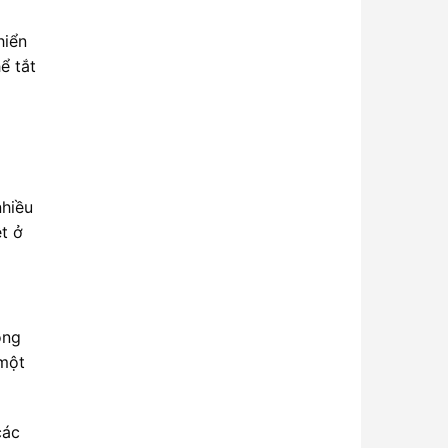
hiển
ể tắt
nhiều
t ở
ông
 một
các