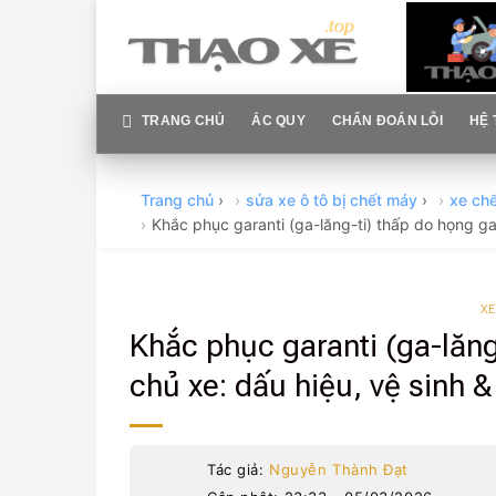
Skip
to
content
TRANG CHỦ
ẮC QUY
CHẨN ĐOÁN LỖI
HỆ 
Trang chủ
›
sửa xe ô tô bị chết máy
›
xe chế
Khắc phục garanti (ga-lăng-ti) thấp do họng g
XE
Khắc phục garanti (ga-lăn
chủ xe: dấu hiệu, vệ sinh 
Tác giả:
Nguyễn Thành Đạt