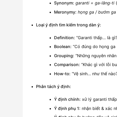
Synonym:
garanti = ga-lăng-ti
(
Meronymy:
họng ga / bướm ga
Loại ý định tìm kiếm trong dàn ý:
Definition:
“Garanti thấp… là gì?
Boolean:
“Có đúng do họng ga b
Grouping:
“Những nguyên nhân
Comparison:
“Khác gì với lỗi b
How-to:
“Vệ sinh… như thế nào?”
Phân tách ý định:
Ý định chính:
xử lý garanti thấ
Ý định phụ 1:
nhận biết & xác n