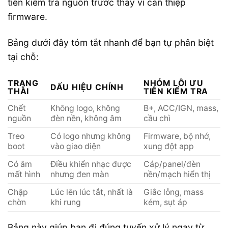
tiên kiểm tra nguồn trước thay vì can thiệp
firmware.
Bảng dưới đây tóm tắt nhanh để bạn tự phân biệt
tại chỗ:
TRẠNG
NHÓM LỖI ƯU
DẤU HIỆU CHÍNH
THÁI
TIÊN KIỂM TRA
Chết
Không logo, không
B+, ACC/IGN, mass,
nguồn
đèn nền, không âm
cầu chì
Treo
Có logo nhưng không
Firmware, bộ nhớ,
boot
vào giao diện
xung đột app
Có âm
Điều khiển nhạc được
Cáp/panel/đèn
mất hình
nhưng đen màn
nền/mạch hiển thị
Chập
Lúc lên lúc tắt, nhất là
Giắc lỏng, mass
chờn
khi rung
kém, sụt áp
Bảng này giúp bạn đi đúng tuyến xử lý ngay từ