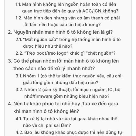
Màn hình không lên nguồn hoàn toàn có liên
quan trực tiếp đến ắc quy và ACC/IGN không?
Màn hình đen nhưng vẫn có âm thanh có phải
lỗi tấm nền hoặc cáp tín hiệu không?
Nguyên nhân màn hình ô tô không lên là gì?
“Mất nguồn cấp” trong hệ thống màn hình ô tô
được hiểu như thế nào?
“Treo boot/treo logo” khác gì “chết nguồn”?
Có thể phân nhóm lỗi màn hình ô tô không lên
theo cách nào để xử lý nhanh nhất?
Nhóm 1 (có thể tự kiểm tra): nguồn yếu, cầu chì,
giắc lỏng gồm những dấu hiệu nào?
Nhóm 2 (cần kỹ thuật): lỗi mạch nguồn, IC, bộ
nhớ/firmware gồm những biểu hiện nào?
Nên tự khắc phục tại nhà hay đưa xe đến gara
khi màn hình ô tô không lên?
Tự xử lý tại nhà và sửa tại gara khác nhau thế
nào về chi phí sai lầm?
Bao lâu không khắc phục được thì nên dừng tự