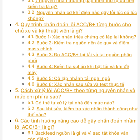
7 nguyên nhân thường gặp theo thứ tự ưu tiên
kiểm tra là gì?
Nguyên nhân cơ khí điện nào gây lỗi lúc có lúc
không?
Quy trình chẩn đoán lỗi ACC/B+ từng bước cho
chủ xe và kỹ thuật viên là gì?
Bước 1: Xác nhận triệu chứng có lặp lại không?
Bước 2: Kiểm tra nguồn nền ắc quy và điểm
mass chính
Bước 3: Đo ACC/B+ tại tải và tại nguồn phân
phối
Bước 4: Kiểm tra sụt áp khi bật tải và khi đề
máy
Bước 5: Cô lập nhánh tải nghi ngờ
Bước 6: Xác nhận sau sửa và test thực tế
Cách xử lý lỗi ACC/B+ theo từng nguyên nhân và
mức chi phí ra sao?
Có thể tự xử lý tại nhà đến mức nào?
Sau khi sửa, kiểm tra xác nhận thành công như
thế nào?
Các tình huống nâng cao dễ gây chẩn đoán nhầm
lỗi ACC/B+ là gì?
Backfeed nguồn là gì và vì sao tắt khóa vẫn
còn điện?