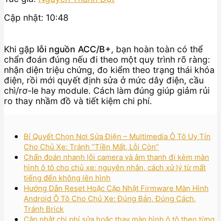
Cập nhật: 10:48
Khi gặp
lỗi nguồn ACC/B+
, bạn hoàn toàn có thể
chẩn đoán đúng nếu đi theo một quy trình rõ ràng:
nhận diện triệu chứng, đo kiểm theo trạng thái khóa
điện, rồi mới quyết định sửa ở mức dây điện, cầu
chì/rơ-le hay module. Cách làm đúng giúp giảm rủi
ro thay nhầm đồ và tiết kiệm chi phí.
Bí Quyết Chọn Nơi Sửa Điện – Multimedia Ô Tô Uy Tín
Cho Chủ Xe: Tránh “Tiền Mất, Lỗi Còn”
Chẩn đoán nhanh lỗi camera và âm thanh đi kèm màn
hình ô tô cho chủ xe: nguyên nhân, cách xử lý từ mất
tiếng đến không lên hình
Hướng Dẫn Reset Hoặc Cập Nhật Firmware Màn Hình
Android Ô Tô Cho Chủ Xe: Đúng Bản, Đúng Cách,
Tránh Brick
Cập nhật chi phí sửa hoặc thay màn hình ô tô theo từng