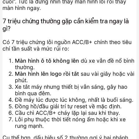
cuối”. Tức là đừng nhìn thấy màn hình lỗi rồi thay
màn hình ngay.
7 triệu chứng thường gặp cần kiểm tra ngay là
gì?
Có 7 triệu chứng lỗi nguồn ACC/B+ chính theo tiêu
chí tần suất và mức rủi ro:
Màn hình ô tô không lên
dù xe vẫn đề nổ bình
thường.
Màn hình lên logo rồi tắt
sau vài giây hoặc vài
phút.
Xe tắt máy nhưng thiết bị vẫn sáng, gây hao
bình qua đêm.
Đề máy lúc được lúc không, nhất là buổi sáng.
Đồng hồ/đầu giải trí tự reset về mặc định.
Cầu chì ACC/B+ cháy lặp lại sau khi thay.
Lỗi phụ thuộc thời tiết nóng ẩm hoặc khi xe
rung mạnh.
Cụ thể hơn, dấu hiệu số 2 thường gợi ý hai nhánh