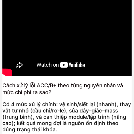
Cách xử lý lỗi ACC/B+ theo từng nguyên nhân và
mức chi phí ra sao?
Có 4 mức xử lý chính: vệ sinh/siết lại (nhanh), thay
vật tư nhỏ (cầu chì/rơ-le), sửa dây–giắc–mass
(trung bình), và can thiệp module/lập trình (nâng
cao); kết quả mong đợi là nguồn ổn định theo
đúng trạng thái khóa.