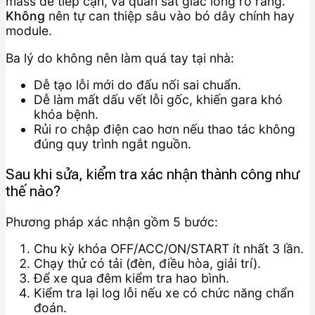
mass dễ tiếp cận, và quan sát giắc lỏng rõ ràng.
Không
nên tự can thiệp sâu vào bó dây chính hay
module.
Ba lý do không nên làm quá tay tại nhà:
Dễ tạo lỗi mới do đấu nối sai chuẩn.
Dễ làm mất dấu vết lỗi gốc, khiến gara khó
khóa bệnh.
Rủi ro chập điện cao hơn nếu thao tác không
đúng quy trình ngắt nguồn.
Sau khi sửa, kiểm tra xác nhận thành công như
thế nào?
Phương pháp xác nhận gồm 5 bước:
Chu kỳ khóa OFF/ACC/ON/START ít nhất 3 lần.
Chạy thử có tải (đèn, điều hòa, giải trí).
Để xe qua đêm kiểm tra hao bình.
Kiểm tra lại log lỗi nếu xe có chức năng chẩn
đoán.