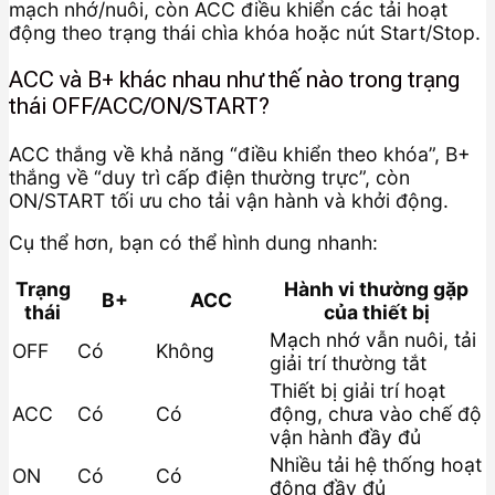
mạch nhớ/nuôi, còn ACC điều khiển các tải hoạt
động theo trạng thái chìa khóa hoặc nút Start/Stop.
ACC và B+ khác nhau như thế nào trong trạng
thái OFF/ACC/ON/START?
ACC thắng về khả năng “điều khiển theo khóa”, B+
thắng về “duy trì cấp điện thường trực”, còn
ON/START tối ưu cho tải vận hành và khởi động.
Cụ thể hơn, bạn có thể hình dung nhanh:
Trạng
Hành vi thường gặp
B+
ACC
thái
của thiết bị
Mạch nhớ vẫn nuôi, tải
OFF
Có
Không
giải trí thường tắt
Thiết bị giải trí hoạt
ACC
Có
Có
động, chưa vào chế độ
vận hành đầy đủ
Nhiều tải hệ thống hoạt
ON
Có
Có
động đầy đủ