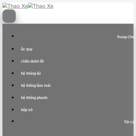
Skip
to
content
Trang Chủ
ắc quy
chẩn đoán lỗi
hệ thống lái
hệ thống làm mát
hệ thống phanh
hộp số
Tất cả