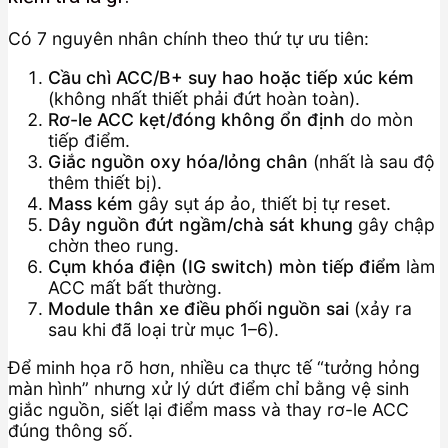
Có 7 nguyên nhân chính theo thứ tự ưu tiên:
Cầu chì ACC/B+ suy hao hoặc tiếp xúc kém
(không nhất thiết phải đứt hoàn toàn).
Rơ-le ACC kẹt/đóng không ổn định
do mòn
tiếp điểm.
Giắc nguồn oxy hóa/lỏng chân
(nhất là sau độ
thêm thiết bị).
Mass kém
gây sụt áp ảo, thiết bị tự reset.
Dây nguồn đứt ngầm/chà sát khung
gây chập
chờn theo rung.
Cụm khóa điện (IG switch) mòn tiếp điểm
làm
ACC mất bất thường.
Module thân xe điều phối nguồn sai
(xảy ra
sau khi đã loại trừ mục 1–6).
Để minh họa rõ hơn, nhiều ca thực tế “tưởng hỏng
màn hình” nhưng xử lý dứt điểm chỉ bằng vệ sinh
giắc nguồn, siết lại điểm mass và thay rơ-le ACC
đúng thông số.