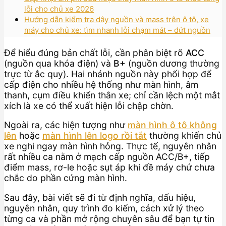
lỗi cho chủ xe 2026
Hướng dẫn kiểm tra dây nguồn và mass trên ô tô, xe
máy cho chủ xe: tìm nhanh lỗi chạm mát – đứt nguồn
Để hiểu đúng bản chất lỗi, cần phân biệt rõ
ACC
(nguồn qua khóa điện) và
B+
(nguồn dương thường
trực từ ắc quy). Hai nhánh nguồn này phối hợp để
cấp điện cho nhiều hệ thống như màn hình, âm
thanh, cụm điều khiển thân xe; chỉ cần lệch một mắt
xích là xe có thể xuất hiện lỗi chập chờn.
Ngoài ra, các hiện tượng như
màn hình ô tô không
lên
hoặc
màn hình lên logo rồi tắt
thường khiến chủ
xe nghi ngay màn hình hỏng. Thực tế, nguyên nhân
rất nhiều ca nằm ở mạch cấp nguồn ACC/B+, tiếp
điểm mass, rơ-le hoặc sụt áp khi đề máy chứ chưa
chắc do phần cứng màn hình.
Sau đây, bài viết sẽ đi từ định nghĩa, dấu hiệu,
nguyên nhân, quy trình đo kiểm, cách xử lý theo
từng ca và phần mở rộng chuyên sâu để bạn tự tin