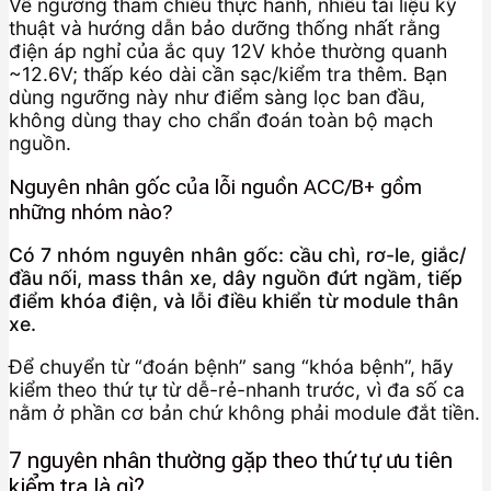
Về ngưỡng tham chiếu thực hành, nhiều tài liệu kỹ
thuật và hướng dẫn bảo dưỡng thống nhất rằng
điện áp nghỉ của ắc quy 12V khỏe thường quanh
~12.6V; thấp kéo dài cần sạc/kiểm tra thêm. Bạn
dùng ngưỡng này như điểm sàng lọc ban đầu,
không dùng thay cho chẩn đoán toàn bộ mạch
nguồn.
Nguyên nhân gốc của lỗi nguồn ACC/B+ gồm
những nhóm nào?
Có 7 nhóm nguyên nhân gốc: cầu chì, rơ-le, giắc/
đầu nối, mass thân xe, dây nguồn đứt ngầm, tiếp
điểm khóa điện, và lỗi điều khiển từ module thân
xe.
Để chuyển từ “đoán bệnh” sang “khóa bệnh”, hãy
kiểm theo thứ tự từ dễ-rẻ-nhanh trước, vì đa số ca
nằm ở phần cơ bản chứ không phải module đắt tiền.
7 nguyên nhân thường gặp theo thứ tự ưu tiên
kiểm tra là gì?