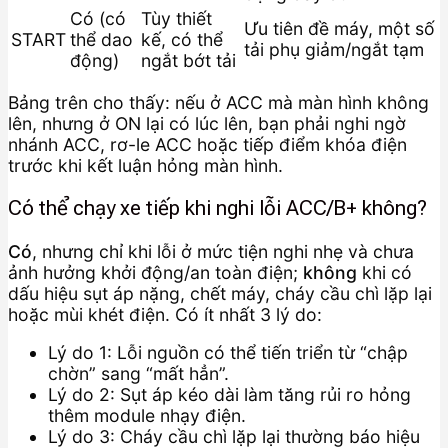
Có (có
Tùy thiết
Ưu tiên đề máy, một số
START
thể dao
kế, có thể
tải phụ giảm/ngắt tạm
động)
ngắt bớt tải
Bảng trên cho thấy: nếu ở ACC mà màn hình không
lên, nhưng ở ON lại có lúc lên, bạn phải nghi ngờ
nhánh ACC, rơ-le ACC hoặc tiếp điểm khóa điện
trước khi kết luận hỏng màn hình.
Có thể chạy xe tiếp khi nghi lỗi ACC/B+ không?
Có
, nhưng chỉ khi lỗi ở mức tiện nghi nhẹ và chưa
ảnh hưởng khởi động/an toàn điện;
không
khi có
dấu hiệu sụt áp nặng, chết máy, cháy cầu chì lặp lại
hoặc mùi khét điện. Có ít nhất 3 lý do:
Lý do 1: Lỗi nguồn có thể tiến triển từ “chập
chờn” sang “mất hẳn”.
Lý do 2: Sụt áp kéo dài làm tăng rủi ro hỏng
thêm module nhạy điện.
Lý do 3: Cháy cầu chì lặp lại thường báo hiệu