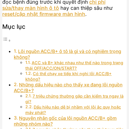
đọc bệnh đúng trước khi quyết định
chi phí
sửa/thay màn hình ô tô
hay can thiệp sâu như
reset/cập nhật firmware màn hình
.
Mục lục
Lỗi nguồn ACC/B+ ô tô là gì và có nghiêm trọng
không?
ACC và B+ khác nhau như thế nào trong trạng
thái OFF/ACC/ON/START?
Có thể chạy xe tiếp khi nghi lỗi ACC/B+
không?
Những dấu hiệu nào cho thấy xe đang lỗi nguồn
ACC/B+?
7 triệu chứng thường gặp cần kiểm tra ngay là
gì?
Dấu hiệu nào dễ bị nhầm với lỗi ắc quy hoặc
máy phát?
Nguyên nhân gốc của lỗi nguồn ACC/B+ gồm
những nhóm nào?