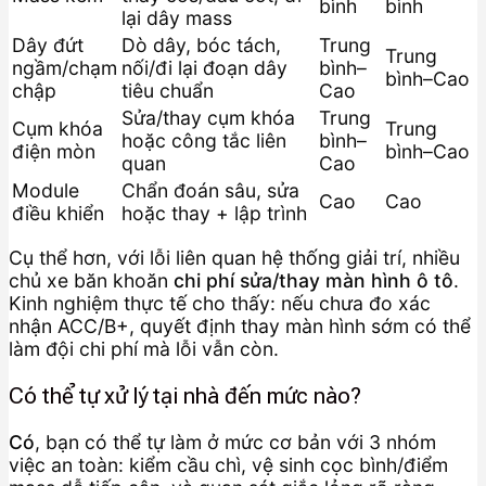
bình
bình
lại dây mass
Dây đứt
Dò dây, bóc tách,
Trung
Trung
ngầm/chạm
nối/đi lại đoạn dây
bình–
bình–Cao
chập
tiêu chuẩn
Cao
Sửa/thay cụm khóa
Trung
Cụm khóa
Trung
hoặc công tắc liên
bình–
điện mòn
bình–Cao
quan
Cao
Module
Chẩn đoán sâu, sửa
Cao
Cao
điều khiển
hoặc thay + lập trình
Cụ thể hơn, với lỗi liên quan hệ thống giải trí, nhiều
chủ xe băn khoăn
chi phí sửa/thay màn hình ô tô
.
Kinh nghiệm thực tế cho thấy: nếu chưa đo xác
nhận ACC/B+, quyết định thay màn hình sớm có thể
làm đội chi phí mà lỗi vẫn còn.
Có thể tự xử lý tại nhà đến mức nào?
Có
, bạn có thể tự làm ở mức cơ bản với 3 nhóm
việc an toàn: kiểm cầu chì, vệ sinh cọc bình/điểm