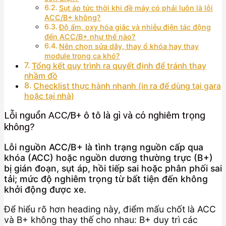
Sụt áp tức thời khi đề máy có phải luôn là lỗi
ACC/B+ không?
Độ ẩm, oxy hóa giắc và nhiễu điện tác động
đến ACC/B+ như thế nào?
Nên chọn sửa dây, thay ổ khóa hay thay
module trong ca khó?
Tổng kết quy trình ra quyết định để tránh thay
nhầm đồ
Checklist thực hành nhanh (in ra để dùng tại gara
hoặc tại nhà)
Lỗi nguồn ACC/B+ ô tô là gì và có nghiêm trọng
không?
Lỗi nguồn ACC/B+ là tình trạng nguồn cấp qua
khóa (ACC) hoặc nguồn dương thường trực (B+)
bị gián đoạn, sụt áp, hồi tiếp sai hoặc phân phối sai
tải; mức độ nghiêm trọng từ bất tiện đến không
khởi động được xe.
Để hiểu rõ hơn heading này, điểm mấu chốt là ACC
và B+ không thay thế cho nhau: B+ duy trì các