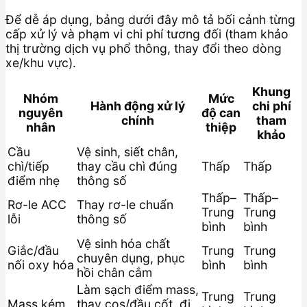
Để dễ áp dụng, bảng dưới đây mô tả bối cảnh từng
cấp xử lý và phạm vi chi phí tương đối (tham khảo
thị trường dịch vụ phổ thông, thay đổi theo dòng
xe/khu vực).
Khung
Nhóm
Mức
Hành động xử lý
chi phí
nguyên
độ can
chính
tham
nhân
thiệp
khảo
Cầu
Vệ sinh, siết chân,
chì/tiếp
thay cầu chì đúng
Thấp
Thấp
điểm nhẹ
thông số
Thấp–
Thấp–
Rơ-le ACC
Thay rơ-le chuẩn
Trung
Trung
lỗi
thông số
bình
bình
Vệ sinh hóa chất
Giắc/đầu
Trung
Trung
chuyên dụng, phục
nối oxy hóa
bình
bình
hồi chân cắm
Làm sạch điểm mass,
Trung
Trung
Mass kém
thay cos/đầu cốt, đi