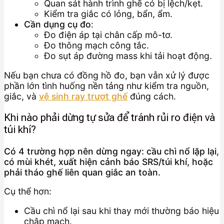
Quan sát hành trình ghế có bị lệch/kẹt.
Kiểm tra giắc có lỏng, bẩn, ẩm.
Cần dụng cụ đo
:
Đo điện áp tại chân cấp mô-tơ.
Đo thông mạch công tắc.
Đo sụt áp đường mass khi tải hoạt động.
Nếu bạn chưa có đồng hồ đo, bạn vẫn xử lý được
phần lớn tình huống nền tảng như kiểm tra nguồn,
giắc, và
vệ sinh ray trượt ghế
đúng cách.
Khi nào phải dừng tự sửa để tránh rủi ro điện và
túi khí?
Có 4 trường hợp nên dừng ngay: cầu chì nổ lặp lại,
có mùi khét, xuất hiện cảnh báo SRS/túi khí, hoặc
phải tháo ghế liên quan giắc an toàn.
Cụ thể hơn:
Cầu chì nổ lại sau khi thay mới thường báo hiệu
chập mạch.