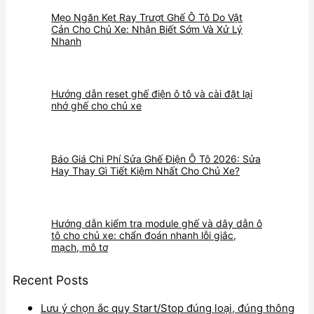
Mẹo Ngăn Kẹt Ray Trượt Ghế Ô Tô Do Vật
Cản Cho Chủ Xe: Nhận Biết Sớm Và Xử Lý
Nhanh
Hướng dẫn reset ghế điện ô tô và cài đặt lại
nhớ ghế cho chủ xe
Báo Giá Chi Phí Sửa Ghế Điện Ô Tô 2026: Sửa
Hay Thay Gì Tiết Kiệm Nhất Cho Chủ Xe?
Hướng dẫn kiểm tra module ghế và dây dẫn ô
tô cho chủ xe: chẩn đoán nhanh lỗi giắc,
mạch, mô tơ
Recent Posts
Lưu ý chọn ắc quy Start/Stop đúng loại, đúng thông