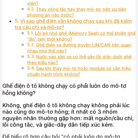
viên?
Thay công tắc hay thay mô-tơ: nên ưu tiên
phương án nào trước?
Vì sao ghế điện vẫn không chạy sau khi đã kiểm
tra cầu chì và mô-tơ?
Lỗi bộ nhớ ghế (Memory Seat) có thể khiến ghế
“đơ” tạm thời không?
Ghế điện và đường truyền LIN/CAN liên quan
nhau như thế nào?
Nước vào sàn xe có thể gây lỗi giắc dưới ghế
theo kiểu nào?
Sau khi thay mô-tơ hoặc module có cần hiệu
chuẩn hành trình không?
Ghế điện ô tô không chạy có phải luôn do mô-tơ
hỏng không?
Không, ghế điện ô tô không chạy không phải lúc
nào cũng do mô-tơ hỏng; ít nhất có 3 nhóm
nguyên nhân thường gặp hơn: mất nguồn/cầu chì,
lỗi công tắc, và giắc-dây dẫn tiếp xúc kém.
Để hiểu rõ hơn câu hỏi “có phải luôn do mô-tơ