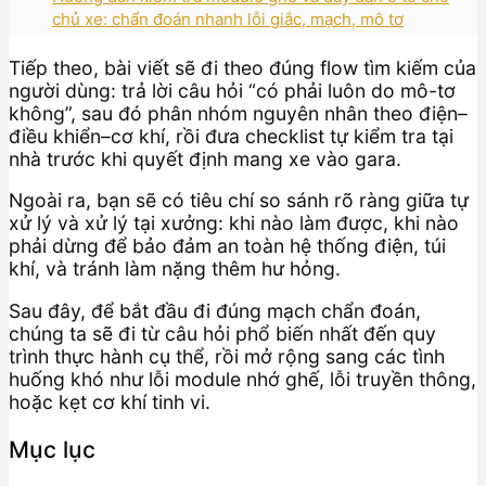
chủ xe: chẩn đoán nhanh lỗi giắc, mạch, mô tơ
Tiếp theo, bài viết sẽ đi theo đúng flow tìm kiếm của
người dùng: trả lời câu hỏi “có phải luôn do mô-tơ
không”, sau đó phân nhóm nguyên nhân theo điện–
điều khiển–cơ khí, rồi đưa checklist tự kiểm tra tại
nhà trước khi quyết định mang xe vào gara.
Ngoài ra, bạn sẽ có tiêu chí so sánh rõ ràng giữa tự
xử lý và xử lý tại xưởng: khi nào làm được, khi nào
phải dừng để bảo đảm an toàn hệ thống điện, túi
khí, và tránh làm nặng thêm hư hỏng.
Sau đây, để bắt đầu đi đúng mạch chẩn đoán,
chúng ta sẽ đi từ câu hỏi phổ biến nhất đến quy
trình thực hành cụ thể, rồi mở rộng sang các tình
huống khó như lỗi module nhớ ghế, lỗi truyền thông,
hoặc kẹt cơ khí tinh vi.
Mục lục