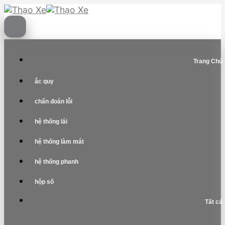
Skip
to
content
Trang Chủ
ắc quy
chẩn đoán lỗi
hệ thống lái
hệ thống làm mát
hệ thống phanh
hộp số
Tất cả