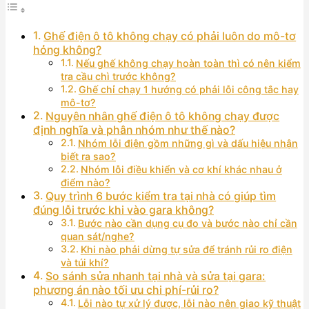
Ghế điện ô tô không chạy có phải luôn do mô-tơ
hỏng không?
Nếu ghế không chạy hoàn toàn thì có nên kiểm
tra cầu chì trước không?
Ghế chỉ chạy 1 hướng có phải lỗi công tắc hay
mô-tơ?
Nguyên nhân ghế điện ô tô không chạy được
định nghĩa và phân nhóm như thế nào?
Nhóm lỗi điện gồm những gì và dấu hiệu nhận
biết ra sao?
Nhóm lỗi điều khiển và cơ khí khác nhau ở
điểm nào?
Quy trình 6 bước kiểm tra tại nhà có giúp tìm
đúng lỗi trước khi vào gara không?
Bước nào cần dụng cụ đo và bước nào chỉ cần
quan sát/nghe?
Khi nào phải dừng tự sửa để tránh rủi ro điện
và túi khí?
So sánh sửa nhanh tại nhà và sửa tại gara:
phương án nào tối ưu chi phí-rủi ro?
Lỗi nào tự xử lý được, lỗi nào nên giao kỹ thuật