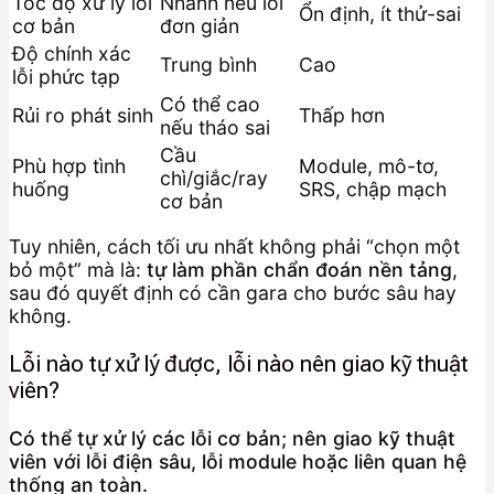
Tốc độ xử lý lỗi
Nhanh nếu lỗi
Ổn định, ít thử-sai
cơ bản
đơn giản
Độ chính xác
Trung bình
Cao
lỗi phức tạp
Có thể cao
Rủi ro phát sinh
Thấp hơn
nếu tháo sai
Cầu
Phù hợp tình
Module, mô-tơ,
chì/giắc/ray
huống
SRS, chập mạch
cơ bản
Tuy nhiên, cách tối ưu nhất không phải “chọn một
bỏ một” mà là:
tự làm phần chẩn đoán nền tảng
,
sau đó quyết định có cần gara cho bước sâu hay
không.
Lỗi nào tự xử lý được, lỗi nào nên giao kỹ thuật
viên?
Có thể tự xử lý các lỗi cơ bản; nên giao kỹ thuật
viên với lỗi điện sâu, lỗi module hoặc liên quan hệ
thống an toàn.