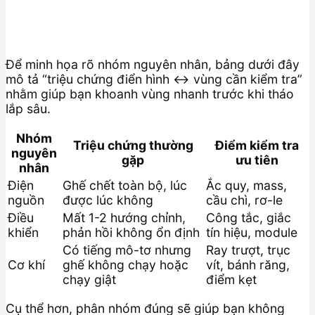
Để minh họa rõ nhóm nguyên nhân, bảng dưới đây
mô tả “triệu chứng điển hình ↔ vùng cần kiểm tra”
nhằm giúp bạn khoanh vùng nhanh trước khi tháo
lắp sâu.
Nhóm
Triệu chứng thường
Điểm kiểm tra
nguyên
gặp
ưu tiên
nhân
Điện
Ghế chết toàn bộ, lúc
Ắc quy, mass,
nguồn
được lúc không
cầu chì, rơ-le
Điều
Mất 1-2 hướng chỉnh,
Công tắc, giắc
khiển
phản hồi không ổn định
tín hiệu, module
Có tiếng mô-tơ nhưng
Ray trượt, trục
Cơ khí
ghế không chạy hoặc
vít, bánh răng,
chạy giật
điểm kẹt
Cụ thể hơn, phân nhóm đúng sẽ giúp bạn không