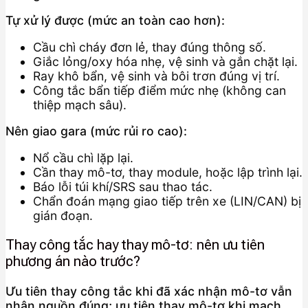
Tự xử lý được (mức an toàn cao hơn):
Cầu chì cháy đơn lẻ, thay đúng thông số.
Giắc lỏng/oxy hóa nhẹ, vệ sinh và gắn chặt lại.
Ray khô bẩn, vệ sinh và bôi trơn đúng vị trí.
Công tắc bẩn tiếp điểm mức nhẹ (không can
thiệp mạch sâu).
Nên giao gara (mức rủi ro cao):
Nổ cầu chì lặp lại.
Cần thay mô-tơ, thay module, hoặc lập trình lại.
Báo lỗi túi khí/SRS sau thao tác.
Chẩn đoán mạng giao tiếp trên xe (LIN/CAN) bị
gián đoạn.
Thay công tắc hay thay mô-tơ: nên ưu tiên
phương án nào trước?
Ưu tiên thay công tắc khi đã xác nhận mô-tơ vẫn
nhận nguồn đúng; ưu tiên thay mô-tơ khi mạch