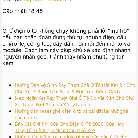
Cập nhật: 18:45
Ghế điện ô tô không chạy
không phải lỗi “mơ hồ”
nếu bạn chẩn đoán đúng thứ tự: nguồn điện, cầu
chì/rơ-le, công tắc, dây dẫn, rồi mới đến mô-tơ và
module. Cách làm này giúp chủ xe xác định nhanh
nguyên nhân gốc, tránh thay nhầm phụ tùng tốn
kém.
Hướng Dẫn Vệ Sinh Ray Trượt Ghế Ô Tô Hết Kẹt Rít Cho
Chủ Xe: 7 Bước Làm Sạch & Bôi Trơn Đúng Cách
Mẹo Ngăn Kẹt Ray Trượt Ghế Ô Tô Do Vật Cản Cho Chủ
Xe: Nhận Biết Sớm Và Xử Lý Nhanh
Hướng dẫn reset ghế điện ô tô và cài đặt lại nhớ ghế
cho chủ xe
Báo Giá Chi Phí Sửa Ghế Điện Ô Tô 2026: Sửa Hay
Thay Gì Tiết Kiệm Nhất Cho Chủ Xe?
Hướng dẫn kiểm tra module ghế và dây dẫn ô tô cho