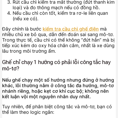
Rút cầu chì kiểm tra mắt thường (đứt thanh kim
loại) và đo thông mạch nếu có đồng hồ.
Nếu cầu chì còn tốt, kiểm tra rơ-le liên quan
(nếu xe có).
Đây chính là bước
kiểm tra cầu chì ghế điện
mà
nhiều chủ xe bỏ qua, dẫn đến đoán sai sang mô-tơ.
Trong thực tế, cầu chì có thể không “đứt hẳn” mà bị
tiếp xúc kém do oxy hóa chân cắm, nhất là xe dùng
lâu trong môi trường ẩm.
Ghế chỉ chạy 1 hướng có phải lỗi công tắc hay
mô-tơ?
Nếu ghế chạy một số hướng nhưng đứng ở hướng
khác, lỗi thường nằm ở công tắc đa hướng, mô-tơ
nhánh riêng, hoặc kẹt cơ khí cục bộ; không nên
kết luận vội một nguyên nhân duy nhất.
Tuy nhiên, để phân biệt công tắc và mô-tơ, bạn có
thể làm theo logic ngắn: