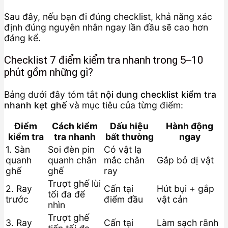
Sau đây, nếu bạn đi đúng checklist, khả năng xác
định đúng nguyên nhân ngay lần đầu sẽ cao hơn
đáng kể.
Checklist 7 điểm kiểm tra nhanh trong 5–10
phút gồm những gì?
Bảng dưới đây tóm tắt
nội dung checklist kiểm tra
nhanh kẹt ghế
và mục tiêu của từng điểm:
Điểm
Cách kiểm
Dấu hiệu
Hành động
kiểm tra
tra nhanh
bất thường
ngay
1. Sàn
Soi đèn pin
Có vật lạ
quanh
quanh chân
mắc chân
Gắp bỏ dị vật
ghế
ghế
ray
Trượt ghế lùi
2. Ray
Cấn tại
Hút bụi + gắp
tối đa để
trước
điểm đầu
vật cản
nhìn
Trượt ghế
3. Ray
Cấn tại
Làm sạch rãnh