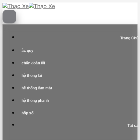
Skip
to
content
Trang Chủ
ắc quy
chẩn đoán lỗi
hệ thống lái
hệ thống làm mát
hệ thống phanh
hộp số
Tất cả