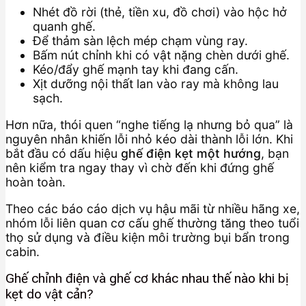
Nhét đồ rời (thẻ, tiền xu, đồ chơi) vào hộc hở
quanh ghế.
Để thảm sàn lệch mép chạm vùng ray.
Bấm nút chỉnh khi có vật nặng chèn dưới ghế.
Kéo/đẩy ghế mạnh tay khi đang cấn.
Xịt dưỡng nội thất lan vào ray mà không lau
sạch.
Hơn nữa, thói quen “nghe tiếng lạ nhưng bỏ qua” là
nguyên nhân khiến lỗi nhỏ kéo dài thành lỗi lớn. Khi
bắt đầu có dấu hiệu
ghế điện kẹt một hướng
, bạn
nên kiểm tra ngay thay vì chờ đến khi đứng ghế
hoàn toàn.
Theo các báo cáo dịch vụ hậu mãi từ nhiều hãng xe,
nhóm lỗi liên quan cơ cấu ghế thường tăng theo tuổi
thọ sử dụng và điều kiện môi trường bụi bẩn trong
cabin.
Ghế chỉnh điện và ghế cơ khác nhau thế nào khi bị
kẹt do vật cản?