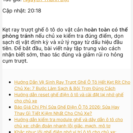
Cập nhật: 20:18
Kẹt ray trượt ghế ô tô do vật cản
hoàn toàn có thể
phòng tránh
nếu chủ xe kiểm tra đúng điểm, dọn
sạch dị vật định kỳ và xử lý ngay từ dấu hiệu đầu
tiên. Để bắt đầu, bài viết này tập trung vào cách
nhận biết sớm, thao tác đúng và giảm rủi ro hỏng
cụm trượt.
Hướng Dẫn Vệ Sinh Ray Trượt Ghế Ô Tô Hết Kẹt Rít Cho
Chủ Xe: 7 Bước Làm Sạch & Bôi Trơn Đúng Cách
Hướng dẫn reset ghế điện ô tô và cài đặt lại nhớ ghế
cho chủ xe
Báo Giá Chi Phí Sửa Ghế Điện Ô Tô 2026: Sửa Hay
Thay Gì Tiết Kiệm Nhất Cho Chủ Xe?
Hướng dẫn kiểm tra module ghế và dây dẫn ô tô cho
chủ xe: chẩn đoán nhanh lỗi giắc, mạch, mô tơ
Khắc phục lỗi ghế điện nhớ vị trí ô tô cho chủ xe: