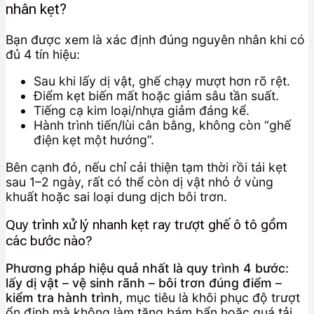
nhân kẹt?
Bạn được xem là xác định đúng nguyên nhân khi có
đủ 4 tín hiệu:
Sau khi lấy dị vật, ghế chạy mượt hơn rõ rệt.
Điểm kẹt biến mất hoặc giảm sâu tần suất.
Tiếng cạ kim loại/nhựa giảm đáng kể.
Hành trình tiến/lùi cân bằng, không còn “ghế
điện kẹt một hướng”.
Bên cạnh đó, nếu chỉ cải thiện tạm thời rồi tái kẹt
sau 1–2 ngày, rất có thể còn dị vật nhỏ ở vùng
khuất hoặc sai loại dung dịch bôi trơn.
Quy trình xử lý nhanh kẹt ray trượt ghế ô tô gồm
các bước nào?
Phương pháp hiệu quả nhất là quy trình 4 bước:
lấy dị vật – vệ sinh rãnh – bôi trơn đúng điểm –
kiểm tra hành trình
, mục tiêu là khôi phục độ trượt
ổn định mà không làm tăng bám bẩn hoặc quá tải