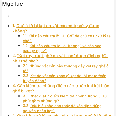
Mục lục
Ghế ô tô bị kẹt do vật cản có tự xử lý được
không?
Khi nào câu trả lời là “Có” để chủ xe tự xử lý tại
chỗ?
Khi nào câu trả lời là “Không” và cần vào
garage ngay?
“Kẹt ray trượt ghế do vật cản” được định nghĩa
như thế nào?
Những vật cản nào thường gây kẹt ray ghế ô
tô?
Kẹt do vật cản khác gì kẹt do lỗi motor/cáp
truyền động?
Cần kiểm tra những điểm nào trước khi kết luận
ghế bị kẹt?
Checklist 7 điểm kiểm tra nhanh trong 5–10
phút gồm những gì?
Dấu hiệu nào cho thấy đã xác định đúng
nguyên nhân kẹt?
Quy trình xử lý nhanh kẹt ray trượt ghế ô tô gồm