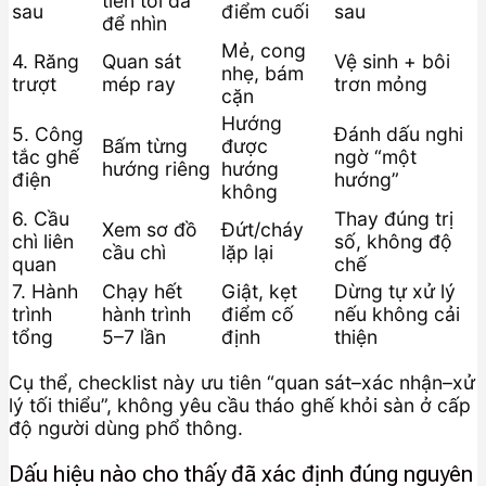
tiến tối đa
sau
điểm cuối
sau
để nhìn
Mẻ, cong
4. Răng
Quan sát
Vệ sinh + bôi
nhẹ, bám
trượt
mép ray
trơn mỏng
cặn
Hướng
5. Công
Đánh dấu nghi
Bấm từng
được
tắc ghế
ngờ “một
hướng riêng
hướng
điện
hướng”
không
6. Cầu
Thay đúng trị
Xem sơ đồ
Đứt/cháy
chì liên
số, không độ
cầu chì
lặp lại
quan
chế
7. Hành
Chạy hết
Giật, kẹt
Dừng tự xử lý
trình
hành trình
điểm cố
nếu không cải
tổng
5–7 lần
định
thiện
Cụ thể, checklist này ưu tiên “quan sát–xác nhận–xử
lý tối thiểu”, không yêu cầu tháo ghế khỏi sàn ở cấp
độ người dùng phổ thông.
Dấu hiệu nào cho thấy đã xác định đúng nguyên