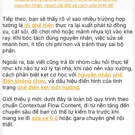
nguyên nhân, reset cài đặt và cách sửa triệt để
Tiếp theo, bạn sẽ thấy rõ vì sao nhiều trường hợp
tưởng là
lỗi ghế điện
thực ra lại xuất phát từ đồng
xu, cát sỏi, đồ chơi nhỏ hoặc mảnh nhựa lọt vào khe
ray. Khi bóc tách đúng nguyên nhân, việc sửa sẽ
nhanh hơn, ít tốn chi phí hơn và tránh thay sai bộ
phận.
Ngoài ra, bài viết cũng trả lời nhóm câu hỏi thực tế
như: khi nào tự xử lý tại nhà, khi nào nên vào xưởng,
cách phân biệt kẹt cơ học với
nguyên nhân ghế
điện không chạy
, và dấu hiệu điển hình của tình
trạng
ghế điện kẹt một hướng
.
Giới thiệu ý mới: dưới đây là toàn bộ quy trình theo
chuẩn Contextual Flow Content, đi từ nền tảng đến
chuyên sâu để bạn có thể tự kiểm tra trước khi
mang xe đi
sửa xe ô ô
hoặc gara chuyên ghế nội
thất.