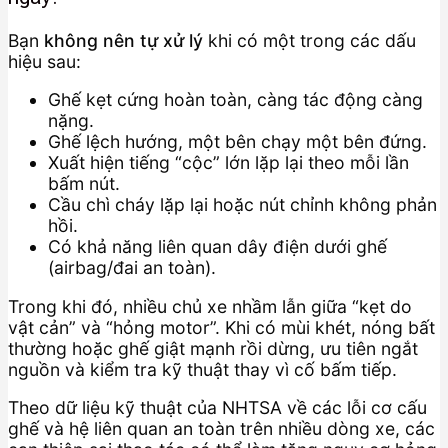
Bạn
không nên tự xử lý
khi có một trong các dấu
hiệu sau:
Ghế kẹt cứng hoàn toàn, càng tác động càng
nặng.
Ghế lệch hướng, một bên chạy một bên đứng.
Xuất hiện tiếng “cộc” lớn lặp lại theo mỗi lần
bấm nút.
Cầu chì cháy lặp lại hoặc nút chỉnh không phản
hồi.
Có khả năng liên quan dây điện dưới ghế
(airbag/đai an toàn).
Trong khi đó, nhiều chủ xe nhầm lẫn giữa “kẹt do
vật cản” và “hỏng motor”. Khi có mùi khét, nóng bất
thường hoặc ghế giật mạnh rồi dừng, ưu tiên ngắt
nguồn và kiểm tra kỹ thuật thay vì cố bấm tiếp.
Theo dữ liệu kỹ thuật của NHTSA về các lỗi cơ cấu
ghế và hệ liên quan an toàn trên nhiều dòng xe, các