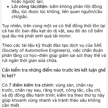
hoặc ngược lại).
Lỗi công tắc/điện:
bấm không phản hồi đồng
đều, lúc được lúc không, liên quan nguồn/cầu
chì/giắc.
Tuy nhiên, trên cùng một xe có thể đồng thời tồn tại
cả hai lỗi: ban đầu kẹt do dị vật, sau đó do cố bấm
quá lâu mà phát sinh quá tải motor.
Theo các tài liệu kỹ thuật đào tạo dịch vụ của SAE
(Society of Automotive Engineers), việc chẩn đoán
phân tầng cơ học–điện giúp giảm sai sót thay thế và
rút ngắn thời gian sửa chữa.
Cần kiểm tra những điểm nào trước khi kết luận ghế
bị kẹt?
Có
7 điểm kiểm tra chính
: vùng sàn, chân ray
trước, chân ray sau, răng trượt, công tắc, cầu chì,
và độ đồng đều hành trình; kiểm tra theo thứ tự này
giúp khoanh vùng nhanh và tránh tháo sâu không
cần thiết.