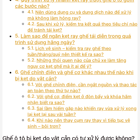
các bước nào?
Nên dùng dụng cụ và dung dịch nào để xử lý
mà không làm hỏng ray?
Sau khi xử lý, kiểm tra kết quả theo tiêu chí nào
để tránh tái kẹt?
Làm sao để ngăn kẹt ray ghế tái diễn trong quá
trình sử dụng hằng ngày?
Lịch vệ sinh – kiểm tra ray ghế theo
tuần/tháng/quý nên thiết kế ra sao?
Những thói quen nào của chủ xe làm tăng
nguy cơ kẹt ghế mà ít ai để ý?
Ghế chỉnh điện và ghế cơ khác nhau thế nào khi
bị kẹt do vật cản?
Với ghế chỉnh điện, cần ngắt nguồn và thao tác
an toàn theo thứ tự nào?
Với ghế cơ, điểm kẹt ở đòn bẩy và khóa hãm
nhận biết ra sao?
Sai lầm hiếm gặp nào khiến ray vừa xử lý xong
lại kẹt lại sau vài tuần?
Khi nào nên thay cụm ray thay vì tiếp tục vệ
sinh – bôi trơn?
Ghế ô tô bị kẹt do vật cản có tự xử lý được không?