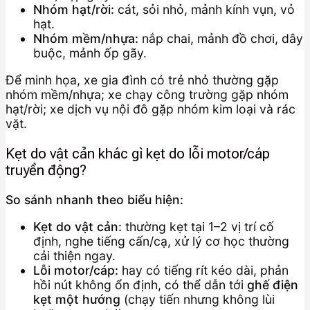
Nhóm hạt/rời:
cát, sỏi nhỏ, mảnh kính vụn, vỏ
hạt.
Nhóm mềm/nhựa:
nắp chai, mảnh đồ chơi, dây
buộc, mảnh ốp gãy.
Để minh họa, xe gia đình có trẻ nhỏ thường gặp
nhóm mềm/nhựa; xe chạy công trường gặp nhóm
hạt/rời; xe dịch vụ nội đô gặp nhóm kim loại và rác
vặt.
Kẹt do vật cản khác gì kẹt do lỗi motor/cáp
truyền động?
So sánh nhanh theo biểu hiện:
Kẹt do vật cản:
thường kẹt tại 1–2 vị trí cố
định, nghe tiếng cấn/cạ, xử lý cơ học thường
cải thiện ngay.
Lỗi motor/cáp:
hay có tiếng rít kéo dài, phản
hồi nút không ổn định, có thể dẫn tới
ghế điện
kẹt một hướng
(chạy tiến nhưng không lùi