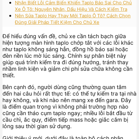
Nhận Biết Lỗi Cảm Biến Khiến Taplo Báo Sai Cho Chủ
Xe Ô Tô: Nguyên Nhân, Dấu Hiệu Và Cách Kiểm Tra
Nên Sửa Taplo Hay Thay Mới Taplo Ô Tô? Cách Chọn
Đúng Giải Pháp Tiết Kiệm Cho Chủ Xe
Để hiểu đúng vấn đề, chủ xe cần tách bạch giữa
hiện tượng màn hình taplo chớp tắt với các lỗi khác
như taplo không sáng hẳn, đồng hồ báo sai hoặc
đèn nền lúc mờ lúc sáng. Chính sự phân biệt này
giúp quá trình kiểm tra đi đúng hướng, tránh thay
nhầm linh kiện và giảm chi phí sửa chữa không cần
thiết.
Bên cạnh đó, người dùng cũng thường quan tâm
đến hai câu hỏi rất thực tế: có thể tự kiểm tra tại nhà
hay không, và khi nào nên mang xe đến gara. Đây
là điểm quan trọng vì không phải trường hợp nào
cũng cần tháo cụm taplo ngay; nhiều lỗi bắt đầu từ
cầu chì, ắc quy, điểm tiếp mass hoặc giắc cắm bị
lỏng sau thời gian sử dụng.
Giới thiệu ý mới, dưới đây là toàn bộ cách nhận