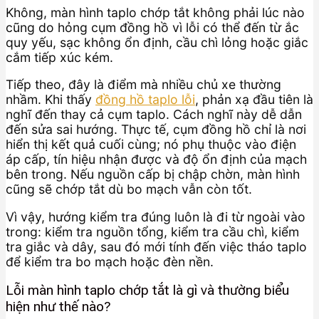
Không, màn hình taplo chớp tắt không phải lúc nào
cũng do hỏng cụm đồng hồ vì lỗi có thể đến từ ắc
quy yếu, sạc không ổn định, cầu chì lỏng hoặc giắc
cắm tiếp xúc kém.
Tiếp theo, đây là điểm mà nhiều chủ xe thường
nhầm. Khi thấy
đồng hồ taplo lỗi
, phản xạ đầu tiên là
nghĩ đến thay cả cụm taplo. Cách nghĩ này dễ dẫn
đến sửa sai hướng. Thực tế, cụm đồng hồ chỉ là nơi
hiển thị kết quả cuối cùng; nó phụ thuộc vào điện
áp cấp, tín hiệu nhận được và độ ổn định của mạch
bên trong. Nếu nguồn cấp bị chập chờn, màn hình
cũng sẽ chớp tắt dù bo mạch vẫn còn tốt.
Vì vậy, hướng kiểm tra đúng luôn là đi từ ngoài vào
trong: kiểm tra nguồn tổng, kiểm tra cầu chì, kiểm
tra giắc và dây, sau đó mới tính đến việc tháo taplo
để kiểm tra bo mạch hoặc đèn nền.
Lỗi màn hình taplo chớp tắt là gì và thường biểu
hiện như thế nào?