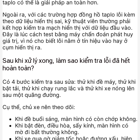
taplo có thể là giải pháp an toàn hơn.
Ngoài ra, với các trường hợp đồng hồ taplo lỗi kèm
theo dữ liệu hiển thị sai, kỹ thuật viên thường phải
kết hợp kiểm tra mạch hiển thị với dữ liệu đầu vào.
Đây là lúc cách test bằng máy chẩn đoán phát huy
giá trị, vì nó cho biết lỗi nằm ở tín hiệu vào hay ở
cụm hiển thị ra.
Sau khi xử lý xong, làm sao kiểm tra lỗi đã hết
hoàn toàn?
Có 4 bước kiểm tra sau sửa: thử khi đề máy, thử khi
bật tải, thử khi chạy rung lắc và thử khi xe nóng lên
sau một quãng đường.
Cụ thể, chủ xe nên theo dõi:
Khi đề buổi sáng, màn hình có còn chớp không.
Khi bật đèn, điều hòa, sấy kính, màn hình có
mờ đi bất thường không.
Khi xe qua gờ giảm tốc hoặc đường xấu, hiện