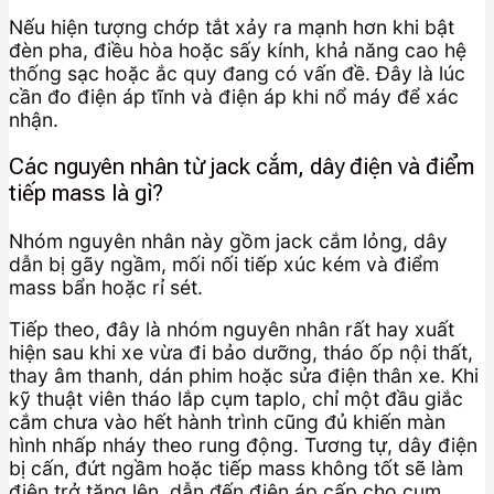
Nếu hiện tượng chớp tắt xảy ra mạnh hơn khi bật
đèn pha, điều hòa hoặc sấy kính, khả năng cao hệ
thống sạc hoặc ắc quy đang có vấn đề. Đây là lúc
cần đo điện áp tĩnh và điện áp khi nổ máy để xác
nhận.
Các nguyên nhân từ jack cắm, dây điện và điểm
tiếp mass là gì?
Nhóm nguyên nhân này gồm jack cắm lỏng, dây
dẫn bị gãy ngầm, mối nối tiếp xúc kém và điểm
mass bẩn hoặc rỉ sét.
Tiếp theo, đây là nhóm nguyên nhân rất hay xuất
hiện sau khi xe vừa đi bảo dưỡng, tháo ốp nội thất,
thay âm thanh, dán phim hoặc sửa điện thân xe. Khi
kỹ thuật viên tháo lắp cụm taplo, chỉ một đầu giắc
cắm chưa vào hết hành trình cũng đủ khiến màn
hình nhấp nháy theo rung động. Tương tự, dây điện
bị cấn, đứt ngầm hoặc tiếp mass không tốt sẽ làm
điện trở tăng lên, dẫn đến điện áp cấp cho cụm