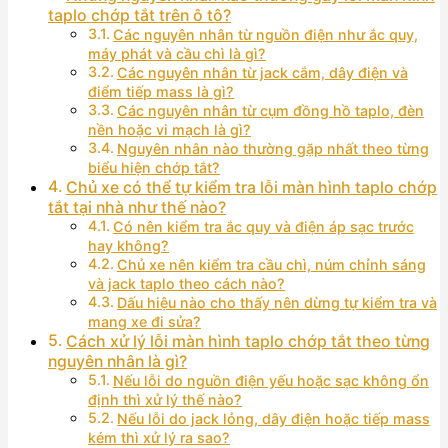
taplo chớp tắt trên ô tô?
Các nguyên nhân từ nguồn điện như ắc quy,
máy phát và cầu chì là gì?
Các nguyên nhân từ jack cắm, dây điện và
điểm tiếp mass là gì?
Các nguyên nhân từ cụm đồng hồ taplo, đèn
nền hoặc vi mạch là gì?
Nguyên nhân nào thường gặp nhất theo từng
biểu hiện chớp tắt?
Chủ xe có thể tự kiểm tra lỗi màn hình taplo chớp
tắt tại nhà như thế nào?
Có nên kiểm tra ắc quy và điện áp sạc trước
hay không?
Chủ xe nên kiểm tra cầu chì, núm chỉnh sáng
và jack taplo theo cách nào?
Dấu hiệu nào cho thấy nên dừng tự kiểm tra và
mang xe đi sửa?
Cách xử lý lỗi màn hình taplo chớp tắt theo từng
nguyên nhân là gì?
Nếu lỗi do nguồn điện yếu hoặc sạc không ổn
định thì xử lý thế nào?
Nếu lỗi do jack lỏng, dây điện hoặc tiếp mass
kém thì xử lý ra sao?