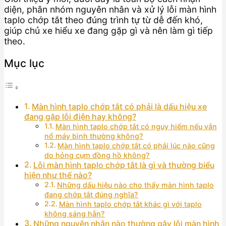
diện, phân nhóm nguyên nhân và xử lý lỗi màn hình
taplo chớp tắt theo đúng trình tự từ dễ đến khó,
giúp chủ xe hiểu xe đang gặp gì và nên làm gì tiếp
theo.
Mục lục
Màn hình taplo chớp tắt có phải là dấu hiệu xe
đang gặp lỗi điện hay không?
Màn hình taplo chớp tắt có nguy hiểm nếu vẫn
nổ máy bình thường không?
Màn hình taplo chớp tắt có phải lúc nào cũng
do hỏng cụm đồng hồ không?
Lỗi màn hình taplo chớp tắt là gì và thường biểu
hiện như thế nào?
Những dấu hiệu nào cho thấy màn hình taplo
đang chớp tắt đúng nghĩa?
Màn hình taplo chớp tắt khác gì với taplo
không sáng hẳn?
Những nguyên nhân nào thường gây lỗi màn hình