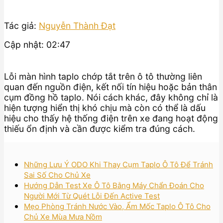
Tác giả:
Nguyễn Thành Đạt
Cập nhật: 02:47
Lỗi màn hình taplo chớp tắt trên ô tô thường liên
quan đến nguồn điện, kết nối tín hiệu hoặc bản thân
cụm đồng hồ taplo. Nói cách khác, đây không chỉ là
hiện tượng hiển thị khó chịu mà còn có thể là dấu
hiệu cho thấy hệ thống điện trên xe đang hoạt động
thiếu ổn định và cần được kiểm tra đúng cách.
Những Lưu Ý ODO Khi Thay Cụm Taplo Ô Tô Để Tránh
Sai Số Cho Chủ Xe
Hướng Dẫn Test Xe Ô Tô Bằng Máy Chẩn Đoán Cho
Người Mới Từ Quét Lỗi Đến Active Test
Mẹo Phòng Tránh Nước Vào, Ẩm Mốc Taplo Ô Tô Cho
Chủ Xe Mùa Mưa Nồm