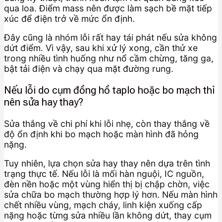
qua loa. Điểm mass nên được làm sạch bề mặt tiếp
xúc để điện trở về mức ổn định.
Đây cũng là nhóm lỗi rất hay tái phát nếu sửa không
dứt điểm. Vì vậy, sau khi xử lý xong, cần thử xe
trong nhiều tình huống như nổ cầm chừng, tăng ga,
bật tải điện và chạy qua mặt đường rung.
Nếu lỗi do cụm đồng hồ taplo hoặc bo mạch thì
nên sửa hay thay?
Sửa thắng về chi phí khi lỗi nhẹ, còn thay thắng về
độ ổn định khi bo mạch hoặc màn hình đã hỏng
nặng.
Tuy nhiên, lựa chọn sửa hay thay nên dựa trên tình
trạng thực tế. Nếu lỗi là mối hàn nguội, IC nguồn,
đèn nền hoặc một vùng hiển thị bị chập chờn, việc
sửa chữa bo mạch thường hợp lý hơn. Nếu màn hình
chết nhiều vùng, mạch cháy, linh kiện xuống cấp
nặng hoặc từng sửa nhiều lần không dứt, thay cụm