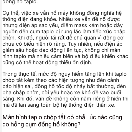
đồng hồ taplo.
Cụ thể, việc xe vẫn nổ máy không đồng nghĩa hệ
thống điện đang khỏe. Nhiều xe vẫn đề nổ được
nhưng điện áp sạc yếu, điểm mass kém hoặc dây
nguồn đến cụm taplo bị rung lắc làm tiếp xúc chập
chờn. Khi đó, người lái rất dễ chủ quan vì động cơ
chưa có biểu hiện rõ ràng. Tuy nhiên, nếu điện áp
giảm sâu hoặc dao động liên tục, không chỉ màn
hình taplo mà nhiều cảm biến và bộ điều khiển khác
cũng có thể hoạt động thiếu ổn định.
Trong thực tế, mức độ nguy hiểm tăng lên khi taplo
chớp tắt kèm theo các hiện tượng như đèn cảnh
báo hiện sai, đồng hồ tốc độ nhảy bất thường, đèn
pha chập chờn, còi yếu hoặc xe khó đề vào buổi
sáng. Khi đó, vấn đề không còn nằm riêng ở hiển thị
mà đã lan sang toàn bộ hệ thống điện thân xe.
Màn hình taplo chớp tắt có phải lúc nào cũng
do hỏng cụm đồng hồ không?