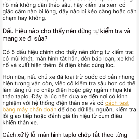
hồ mà không cần tháo sâu, hãy kiểm tra xem có
giắc cắm nào bị lỏng, dây nào bị kéo căng hoặc cấn
chạm hay không.
Dấu hiệu nào cho thấy nên dừng tự kiểm tra và
mang xe đi sửa?
Có 5 dấu hiệu chính cho thấy nên dừng tự kiểm tra:
có mùi khét, màn hình tắt hẳn, đèn báo loạn, xe khó
nổ và xuất hiện thêm lỗi điện khác cùng lúc.
Hơn nữa, nếu chủ xe đã loại trừ bước cơ bản nhưng
hiện tượng vẫn còn, việc cố kiểm tra sâu hơn có thể
làm tăng rủi ro chập điện hoặc gãy ngàm nhựa khi
tháo taplo. Đây là lúc nên đưa xe đến nơi có kinh
nghiệm với hệ thống điện thân xe và có
cách test
bằng máy chẩn đoán
để đọc dữ liệu nguồn, kiểm tra
lỗi giao tiếp hoặc đánh giá tín hiệu từ cụm điều
khiển thân xe.
Cách xử lý lỗi màn hình taplo chớp tắt theo từng