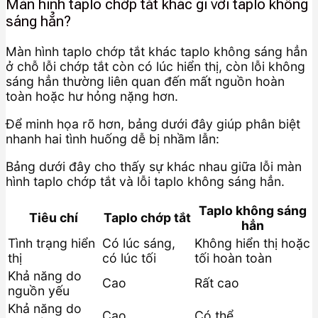
Màn hình taplo chớp tắt khác gì với taplo không
sáng hẳn?
Màn hình taplo chớp tắt khác taplo không sáng hẳn
ở chỗ lỗi chớp tắt còn có lúc hiển thị, còn lỗi không
sáng hẳn thường liên quan đến mất nguồn hoàn
toàn hoặc hư hỏng nặng hơn.
Để minh họa rõ hơn, bảng dưới đây giúp phân biệt
nhanh hai tình huống dễ bị nhầm lẫn:
Bảng dưới đây cho thấy sự khác nhau giữa lỗi màn
hình taplo chớp tắt và lỗi taplo không sáng hẳn.
Taplo không sáng
Tiêu chí
Taplo chớp tắt
hẳn
Tình trạng hiển
Có lúc sáng,
Không hiển thị hoặc
thị
có lúc tối
tối hoàn toàn
Khả năng do
Cao
Rất cao
nguồn yếu
Khả năng do
Cao
Có thể