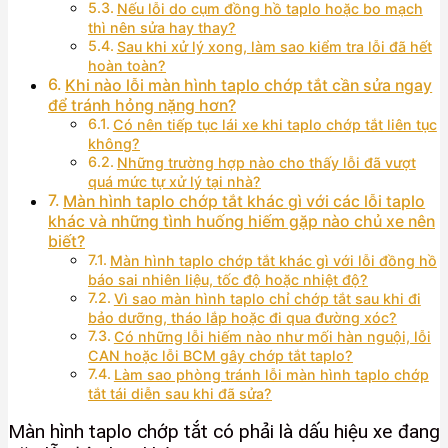
Nếu lỗi do cụm đồng hồ taplo hoặc bo mạch
thì nên sửa hay thay?
Sau khi xử lý xong, làm sao kiểm tra lỗi đã hết
hoàn toàn?
Khi nào lỗi màn hình taplo chớp tắt cần sửa ngay
để tránh hỏng nặng hơn?
Có nên tiếp tục lái xe khi taplo chớp tắt liên tục
không?
Những trường hợp nào cho thấy lỗi đã vượt
quá mức tự xử lý tại nhà?
Màn hình taplo chớp tắt khác gì với các lỗi taplo
khác và những tình huống hiếm gặp nào chủ xe nên
biết?
Màn hình taplo chớp tắt khác gì với lỗi đồng hồ
báo sai nhiên liệu, tốc độ hoặc nhiệt độ?
Vì sao màn hình taplo chỉ chớp tắt sau khi đi
bảo dưỡng, tháo lắp hoặc đi qua đường xóc?
Có những lỗi hiếm nào như mối hàn nguội, lỗi
CAN hoặc lỗi BCM gây chớp tắt taplo?
Làm sao phòng tránh lỗi màn hình taplo chớp
tắt tái diễn sau khi đã sửa?
Màn hình taplo chớp tắt có phải là dấu hiệu xe đang