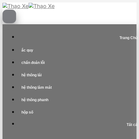
Skip
to
content
Trang Chủ
ắc quy
chẩn đoán lỗi
hệ thống lái
hệ thống làm mát
hệ thống phanh
hộp số
Tất cả