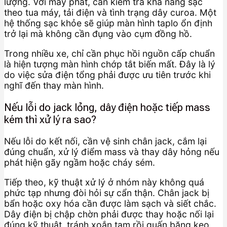
lượng. Với máy phát, cần kiểm tra khả năng sạc
theo tua máy, tải điện và tình trạng dây curoa. Một
hệ thống sạc khỏe sẽ giúp màn hình taplo ổn định
trở lại mà không cần đụng vào cụm đồng hồ.
Trong nhiều xe, chỉ cần phục hồi nguồn cấp chuẩn
là hiện tượng màn hình chớp tắt biến mất. Đây là lý
do việc sửa điện tổng phải được ưu tiên trước khi
nghĩ đến thay màn hình.
Nếu lỗi do jack lỏng, dây điện hoặc tiếp mass
kém thì xử lý ra sao?
Nếu lỗi do kết nối, cần vệ sinh chân jack, cắm lại
đúng chuẩn, xử lý điểm mass và thay dây hỏng nếu
phát hiện gãy ngầm hoặc cháy sém.
Tiếp theo, kỹ thuật xử lý ở nhóm này không quá
phức tạp nhưng đòi hỏi sự cẩn thận. Chân jack bị
bẩn hoặc oxy hóa cần được làm sạch và siết chắc.
Dây điện bị chập chờn phải được thay hoặc nối lại
đúng kỹ thuật, tránh xoắn tạm rồi quấn băng keo