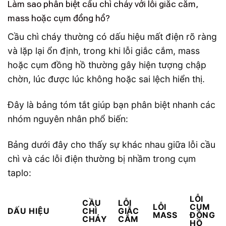
Làm sao phân biệt cầu chì cháy với lỗi giắc cắm,
mass hoặc cụm đồng hồ?
Cầu chì cháy thường có dấu hiệu mất điện rõ ràng
và lặp lại ổn định, trong khi lỗi giắc cắm, mass
hoặc cụm đồng hồ thường gây hiện tượng chập
chờn, lúc được lúc không hoặc sai lệch hiển thị.
Đây là bảng tóm tắt giúp bạn phân biệt nhanh các
nhóm nguyên nhân phổ biến:
Bảng dưới đây cho thấy sự khác nhau giữa lỗi cầu
chì và các lỗi điện thường bị nhầm trong cụm
taplo:
LỖI
CẦU
LỖI
LỖI
CỤM
DẤU HIỆU
CHÌ
GIẮC
MASS
ĐỒNG
CHÁY
CẮM
HỒ