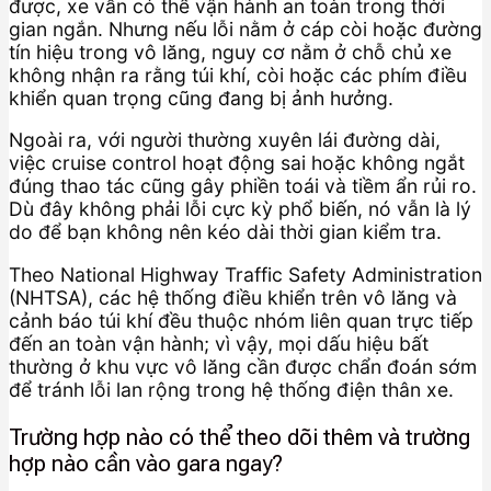
được, xe vẫn có thể vận hành an toàn trong thời
gian ngắn. Nhưng nếu lỗi nằm ở cáp còi hoặc đường
tín hiệu trong vô lăng, nguy cơ nằm ở chỗ chủ xe
không nhận ra rằng túi khí, còi hoặc các phím điều
khiển quan trọng cũng đang bị ảnh hưởng.
Ngoài ra, với người thường xuyên lái đường dài,
việc cruise control hoạt động sai hoặc không ngắt
đúng thao tác cũng gây phiền toái và tiềm ẩn rủi ro.
Dù đây không phải lỗi cực kỳ phổ biến, nó vẫn là lý
do để bạn không nên kéo dài thời gian kiểm tra.
Theo National Highway Traffic Safety Administration
(NHTSA), các hệ thống điều khiển trên vô lăng và
cảnh báo túi khí đều thuộc nhóm liên quan trực tiếp
đến an toàn vận hành; vì vậy, mọi dấu hiệu bất
thường ở khu vực vô lăng cần được chẩn đoán sớm
để tránh lỗi lan rộng trong hệ thống điện thân xe.
Trường hợp nào có thể theo dõi thêm và trường
hợp nào cần vào gara ngay?