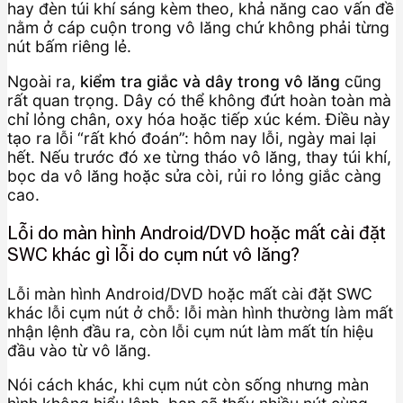
hay đèn túi khí sáng kèm theo, khả năng cao vấn đề
nằm ở cáp cuộn trong vô lăng chứ không phải từng
nút bấm riêng lẻ.
Ngoài ra,
kiểm tra giắc và dây trong vô lăng
cũng
rất quan trọng. Dây có thể không đứt hoàn toàn mà
chỉ lỏng chân, oxy hóa hoặc tiếp xúc kém. Điều này
tạo ra lỗi “rất khó đoán”: hôm nay lỗi, ngày mai lại
hết. Nếu trước đó xe từng tháo vô lăng, thay túi khí,
bọc da vô lăng hoặc sửa còi, rủi ro lỏng giắc càng
cao.
Lỗi do màn hình Android/DVD hoặc mất cài đặt
SWC khác gì lỗi do cụm nút vô lăng?
Lỗi màn hình Android/DVD hoặc mất cài đặt SWC
khác lỗi cụm nút ở chỗ: lỗi màn hình thường làm mất
nhận lệnh đầu ra, còn lỗi cụm nút làm mất tín hiệu
đầu vào từ vô lăng.
Nói cách khác, khi cụm nút còn sống nhưng màn