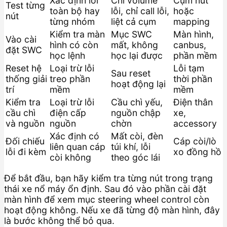
Xác định lỗi
Chỉ volume
Cụm nút
Test từng
toàn bộ hay
lỗi, chỉ call lỗi,
hoặc
nút
từng nhóm
liệt cả cụm
mapping
Kiểm tra màn
Mục SWC
Màn hình,
Vào cài
hình có còn
mất, không
canbus,
đặt SWC
học lệnh
học lại được
phần mềm
Reset hệ
Loại trừ lỗi
Lỗi tạm
Sau reset
thống giải
treo phần
thời phần
hoạt động lại
trí
mềm
mềm
Kiểm tra
Loại trừ lỗi
Cầu chì yếu,
Điện thân
cầu chì
điện cấp
nguồn chập
xe,
và nguồn
nguồn
chờn
accessory
Xác định có
Mất còi, đèn
Đối chiếu
Cáp còi/lò
liên quan cáp
túi khí, lỗi
lỗi đi kèm
xo đồng hồ
còi không
theo góc lái
Để bắt đầu, bạn hãy kiểm tra từng nút trong trạng
thái xe nổ máy ổn định. Sau đó vào phần cài đặt
màn hình để xem mục steering wheel control còn
hoạt động không. Nếu xe đã từng độ màn hình, đây
là bước không thể bỏ qua.