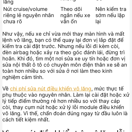
lăng
Nút cruise/volume
Theo dõi
Nên kiểm tra
riêng lẻ nguyên nhân
ngắn nếu xe
sớm nếu lặp
chưa rõ
vẫn ổn
lại
Như vậy, nếu xe chỉ vừa mới thay màn hình và mất
lệnh vô lăng, bạn có thể quay lại đơn vị lắp đặt để
kiểm tra cài đặt trước. Nhưng nếu lỗi đi kèm còi,
đèn airbag hoặc xảy ra theo góc đánh lái, đừng trì
hoãn. Khi đó, tìm một nơi sửa xe uy tín hoặc đơn vị
sửa nội thất ô tô có chuyên môn điện thân xe sẽ an
toàn hơn nhiều so với sửa ở nơi làm theo kinh
nghiệm cảm tính.
Về
chi phí sửa nút điều khiển vô lăng
, mức thực tế
phụ thuộc vào nguyên nhân. Làm lại cài đặt hoặc xử
lý tiếp điểm thường rẻ hơn nhiều so với thay cáp
còi, thay cụm nút hoặc xử lý lỗi module điều khiển
vô lăng. Vì thế, chẩn đoán đúng ngay từ đầu luôn là
cách tiết kiệm nhất.