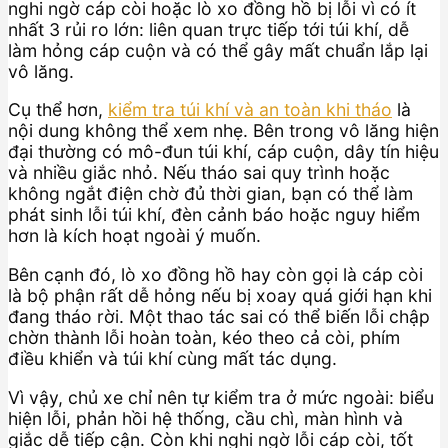
nghi ngờ cáp còi hoặc lò xo đồng hồ bị lỗi vì có ít
nhất 3 rủi ro lớn: liên quan trực tiếp tới túi khí, dễ
làm hỏng cáp cuộn và có thể gây mất chuẩn lắp lại
vô lăng.
Cụ thể hơn,
kiểm tra túi khí và an toàn khi tháo
là
nội dung không thể xem nhẹ. Bên trong vô lăng hiện
đại thường có mô-đun túi khí, cáp cuộn, dây tín hiệu
và nhiều giắc nhỏ. Nếu tháo sai quy trình hoặc
không ngắt điện chờ đủ thời gian, bạn có thể làm
phát sinh lỗi túi khí, đèn cảnh báo hoặc nguy hiểm
hơn là kích hoạt ngoài ý muốn.
Bên cạnh đó, lò xo đồng hồ hay còn gọi là cáp còi
là bộ phận rất dễ hỏng nếu bị xoay quá giới hạn khi
đang tháo rời. Một thao tác sai có thể biến lỗi chập
chờn thành lỗi hoàn toàn, kéo theo cả còi, phím
điều khiển và túi khí cùng mất tác dụng.
Vì vậy, chủ xe chỉ nên tự kiểm tra ở mức ngoài: biểu
hiện lỗi, phản hồi hệ thống, cầu chì, màn hình và
giắc dễ tiếp cận. Còn khi nghi ngờ lỗi cáp còi, tốt