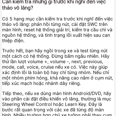
Cần kiểm tra những gì trước khi nghĩ đến việc
tháo vô lăng?
Có 5 hạng mục cần kiểm tra trước khi nghĩ đến việc
tháo vô lăng: phản hồi từng nút, cài đặt SWC trên
màn hình, reset hệ thống giải trí, kiểm tra cầu chì và
nguồn hệ thống, và tình trạng lỗi xuất hiện sau can
thiệp điện.
Trước hết, bạn hãy ngồi trong xe và test từng nút
một cách có hệ thống. Đừng bấm ngẫu nhiên. Hãy
thử lần lượt volume +, volume -, next, previous,
mode, call, voice, cruise nếu xe có. Việc này giúp
xác định lỗi là toàn bộ hay chỉ từng nhóm. Nếu chỉ
một nhóm phím hỏng, khả năng cao nằm ở cụm nút,
tiếp xúc mạch hoặc nhánh dây riêng.
Tiếp theo, nếu xe dùng màn hình Android/DVD, hãy
vào phần cài đặt điều khiển vô lăng, thường là mục
Steering Wheel Control hoặc Learn Key. Đây là
bước rất quan trọng với các xe đã từng độ màn
hình. Nhiều trường hợp chủ xe tưởng phải thay cụm