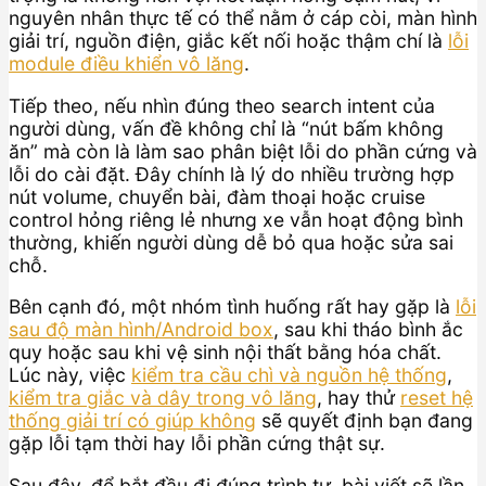
nguyên nhân thực tế có thể nằm ở cáp còi, màn hình
giải trí, nguồn điện, giắc kết nối hoặc thậm chí là
lỗi
module điều khiển vô lăng
.
Tiếp theo, nếu nhìn đúng theo search intent của
người dùng, vấn đề không chỉ là “nút bấm không
ăn” mà còn là làm sao phân biệt lỗi do phần cứng và
lỗi do cài đặt. Đây chính là lý do nhiều trường hợp
nút volume, chuyển bài, đàm thoại hoặc cruise
control hỏng riêng lẻ nhưng xe vẫn hoạt động bình
thường, khiến người dùng dễ bỏ qua hoặc sửa sai
chỗ.
Bên cạnh đó, một nhóm tình huống rất hay gặp là
lỗi
sau độ màn hình/Android box
, sau khi tháo bình ắc
quy hoặc sau khi vệ sinh nội thất bằng hóa chất.
Lúc này, việc
kiểm tra cầu chì và nguồn hệ thống
,
kiểm tra giắc và dây trong vô lăng
, hay thử
reset hệ
thống giải trí có giúp không
sẽ quyết định bạn đang
gặp lỗi tạm thời hay lỗi phần cứng thật sự.
Sau đây, để bắt đầu đi đúng trình tự, bài viết sẽ lần