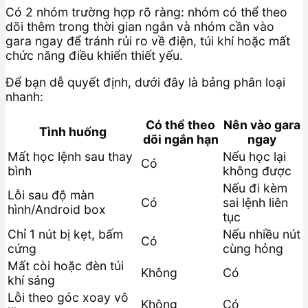
Có 2 nhóm trường hợp rõ ràng: nhóm có thể theo
dõi thêm trong thời gian ngắn và nhóm cần vào
gara ngay để tránh rủi ro về điện, túi khí hoặc mất
chức năng điều khiển thiết yếu.
Để bạn dễ quyết định, dưới đây là bảng phân loại
nhanh:
Có thể theo
Nên vào gara
Tình huống
dõi ngắn hạn
ngay
Mất học lệnh sau thay
Nếu học lại
Có
bình
không được
Nếu đi kèm
Lỗi sau độ màn
Có
sai lệnh liên
hình/Android box
tục
Chỉ 1 nút bị kẹt, bấm
Nếu nhiều nút
Có
cứng
cùng hỏng
Mất còi hoặc đèn túi
Không
Có
khí sáng
Lỗi theo góc xoay vô
Không
Có