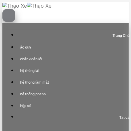
Skip
to
content
Trang Chủ
ắc quy
chẩn đoán lỗi
hệ thống lái
hệ thống làm mát
hệ thống phanh
hộp số
Tất cả