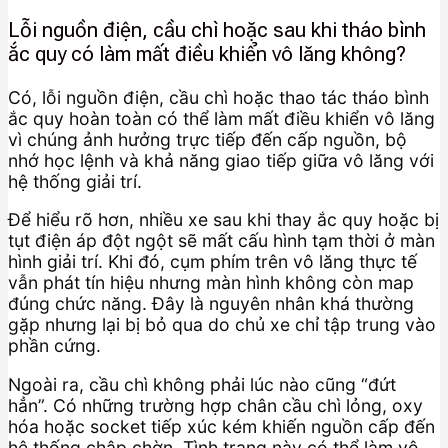
Lỗi nguồn điện, cầu chì hoặc sau khi tháo bình
ắc quy có làm mất điều khiển vô lăng không?
Có, lỗi nguồn điện, cầu chì hoặc thao tác tháo bình
ắc quy hoàn toàn có thể làm mất điều khiển vô lăng
vì chúng ảnh hưởng trực tiếp đến cấp nguồn, bộ
nhớ học lệnh và khả năng giao tiếp giữa vô lăng với
hệ thống giải trí.
Để hiểu rõ hơn, nhiều xe sau khi thay ắc quy hoặc bị
tụt điện áp đột ngột sẽ mất cấu hình tạm thời ở màn
hình giải trí. Khi đó, cụm phím trên vô lăng thực tế
vẫn phát tín hiệu nhưng màn hình không còn map
đúng chức năng. Đây là nguyên nhân khá thường
gặp nhưng lại bị bỏ qua do chủ xe chỉ tập trung vào
phần cứng.
Ngoài ra, cầu chì không phải lúc nào cũng “đứt
hẳn”. Có những trường hợp chân cầu chì lỏng, oxy
hóa hoặc socket tiếp xúc kém khiến nguồn cấp đến
hệ thống chập chờn. Tình trạng này có thể làm vô