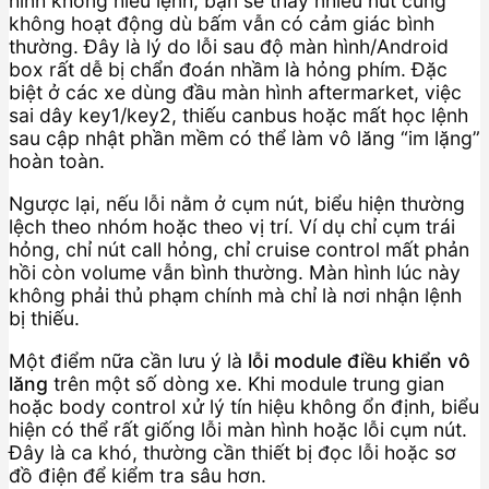
hình không hiểu lệnh, bạn sẽ thấy nhiều nút cùng
không hoạt động dù bấm vẫn có cảm giác bình
thường. Đây là lý do lỗi sau độ màn hình/Android
box rất dễ bị chẩn đoán nhầm là hỏng phím. Đặc
biệt ở các xe dùng đầu màn hình aftermarket, việc
sai dây key1/key2, thiếu canbus hoặc mất học lệnh
sau cập nhật phần mềm có thể làm vô lăng “im lặng”
hoàn toàn.
Ngược lại, nếu lỗi nằm ở cụm nút, biểu hiện thường
lệch theo nhóm hoặc theo vị trí. Ví dụ chỉ cụm trái
hỏng, chỉ nút call hỏng, chỉ cruise control mất phản
hồi còn volume vẫn bình thường. Màn hình lúc này
không phải thủ phạm chính mà chỉ là nơi nhận lệnh
bị thiếu.
Một điểm nữa cần lưu ý là
lỗi module điều khiển vô
lăng
trên một số dòng xe. Khi module trung gian
hoặc body control xử lý tín hiệu không ổn định, biểu
hiện có thể rất giống lỗi màn hình hoặc lỗi cụm nút.
Đây là ca khó, thường cần thiết bị đọc lỗi hoặc sơ
đồ điện để kiểm tra sâu hơn.