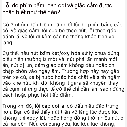
Lỗi do phím bấm, cáp còi và giắc cắm được
nhận biết như thế nào?
Có 3 nhóm dấu hiệu nhận biết lỗi do phím bấm, cáp
còi và giắc cắm: lỗi cục bộ theo nút, lỗi theo góc
đánh lái và lỗi đi kèm các hệ thống khác trên vô
lăng.
Cụ thể, nếu
nút bấm kẹt/oxy hóa xử lý
chưa đúng,
biểu hiện thường là một vài nút phải ấn mạnh mới
ăn, nút bị lún, cảm giác bấm không đều hoặc chỉ
chập chờn vào ngày ẩm. Trường hợp này hay gặp
trên xe cũ, xe bị nước hoặc hóa chất vệ sinh ngấm
vào khe nút. Khi đó, không ít gara sẽ khuyên thay
cả cụm, nhưng thực tế có thể chỉ cần làm sạch đúng
cách hoặc phục hồi tiếp điểm.
Trong khi đó,
lỗi cáp còi
lại có dấu hiệu đặc trưng
hơn. Bạn có thể thấy nút trên vô lăng lúc được lúc
không khi xoay lái, hoặc hỏng đồng thời nhiều nút ở
cả hai bên. Nếu còi cũng yếu, lúc kêu lúc không,