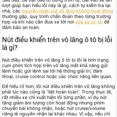
lượt giúp bạn hiểu lỗi này là gì, cách tự kiểm tra tại
nhà, các
nguyên nhân nút vô lăng không hoạt động
thường gặp, quy trình chẩn đoán theo từng trường
hợp và khi nào cần đưa xe tới nơi
sửa xe uy tín
để
đảm bảo an toàn.
Nút điều khiển trên vô lăng ô tô bị lỗi
là gì?
Nút điều khiển trên vô lăng ô tô bị lỗi là tình trạng
cụm phím tích hợp trên vô lăng mất khả năng gửi
lệnh hoặc gửi lệnh sai tới hệ thống giải trí, đàm
thoại, cruise control hoặc các chức năng liên quan.
Để hiểu rõ hơn, lỗi nút điều khiển trên vô lăng không
phải lúc nào cũng là “liệt hoàn toàn”. Trong thực tế,
rất nhiều xe chỉ xuất hiện lỗi từng phần, ví dụ nút
tăng giảm âm lượng còn hoạt động nhưng phím
chuyển bài không nhận, hoặc nút cruise/volume
riêng lẻ nguyên nhân lại khác nhau. Vì vậy, nếu chỉ