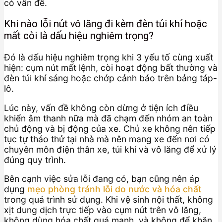
có vấn đề.
Khi nào lỗi nút vô lăng đi kèm đèn túi khí hoặc
mất còi là dấu hiệu nghiêm trọng?
Đó là dấu hiệu nghiêm trọng khi 3 yếu tố cùng xuất
hiện: cụm nút mất lệnh, còi hoạt động bất thường và
đèn túi khí sáng hoặc chớp cảnh báo trên bảng táp-
lô.
Lúc này, vấn đề không còn dừng ở tiện ích điều
khiển âm thanh nữa mà đã chạm đến nhóm an toàn
chủ động và bị động của xe. Chủ xe không nên tiếp
tục tự tháo thử tại nhà mà nên mang xe đến nơi có
chuyên môn điện thân xe, túi khí và vô lăng để xử lý
đúng quy trình.
Bên cạnh việc sửa lỗi đang có, bạn cũng nên áp
dụng
mẹo phòng tránh lỗi do nước và hóa chất
trong quá trình sử dụng. Khi vệ sinh nội thất, không
xịt dung dịch trực tiếp vào cụm nút trên vô lăng,
không dùng hóa chất quá mạnh, và không để khăn