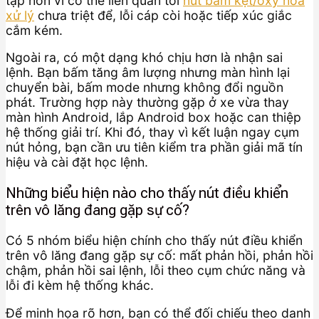
tạp hơn vì có thể liên quan tới
nút bấm kẹt/oxy hóa
xử lý
chưa triệt để, lỗi cáp còi hoặc tiếp xúc giắc
cắm kém.
Ngoài ra, có một dạng khó chịu hơn là nhận sai
lệnh. Bạn bấm tăng âm lượng nhưng màn hình lại
chuyển bài, bấm mode nhưng không đổi nguồn
phát. Trường hợp này thường gặp ở xe vừa thay
màn hình Android, lắp Android box hoặc can thiệp
hệ thống giải trí. Khi đó, thay vì kết luận ngay cụm
nút hỏng, bạn cần ưu tiên kiểm tra phần giải mã tín
hiệu và cài đặt học lệnh.
Những biểu hiện nào cho thấy nút điều khiển
trên vô lăng đang gặp sự cố?
Có 5 nhóm biểu hiện chính cho thấy nút điều khiển
trên vô lăng đang gặp sự cố: mất phản hồi, phản hồi
chậm, phản hồi sai lệnh, lỗi theo cụm chức năng và
lỗi đi kèm hệ thống khác.
Để minh họa rõ hơn, bạn có thể đối chiếu theo danh