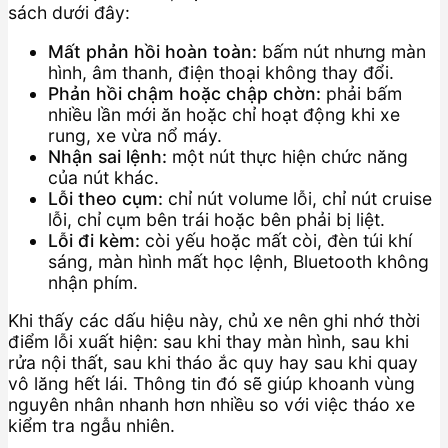
sách dưới đây:
Mất phản hồi hoàn toàn:
bấm nút nhưng màn
hình, âm thanh, điện thoại không thay đổi.
Phản hồi chậm hoặc chập chờn:
phải bấm
nhiều lần mới ăn hoặc chỉ hoạt động khi xe
rung, xe vừa nổ máy.
Nhận sai lệnh:
một nút thực hiện chức năng
của nút khác.
Lỗi theo cụm:
chỉ nút volume lỗi, chỉ nút cruise
lỗi, chỉ cụm bên trái hoặc bên phải bị liệt.
Lỗi đi kèm:
còi yếu hoặc mất còi, đèn túi khí
sáng, màn hình mất học lệnh, Bluetooth không
nhận phím.
Khi thấy các dấu hiệu này, chủ xe nên ghi nhớ thời
điểm lỗi xuất hiện: sau khi thay màn hình, sau khi
rửa nội thất, sau khi tháo ắc quy hay sau khi quay
vô lăng hết lái. Thông tin đó sẽ giúp khoanh vùng
nguyên nhân nhanh hơn nhiều so với việc tháo xe
kiểm tra ngẫu nhiên.