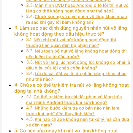
Màn hình DVD hoặc Android ô tô lỗi thì nút vô
lăng có thể không hoạt động như thế nào?
Clock spring và cụm phím vô lăng khác nhau
ra sao khi gây lỗi bấm không ăn?
Làm sao xác định đúng nguyên nhân nút vô lăng
không hoạt động theo dấu hiệu thực tế?
Nếu chỉ một vài nút không hoạt động thì
thường liên quan đến bộ phận nào?
Nếu toàn bộ nút vô lăng không hoạt động thì
nên kiểm tra từ đâu trước?
Nút vô lăng lúc hoạt động lúc không có phải là
dấu hiệu của lỗi chập chờn không?
Lỗi do cài đặt và lỗi do phần cứng khác nhau
như thế nào?
Chủ xe có thể tự kiểm tra nút vô lăng không hoạt
động tại nhà không?
Có thể tự kiểm tra cài đặt phím vô lăng trên
màn hình Android trước khi sửa không?
Những bước kiểm tra cơ bản nào nên làm
trước khi nghĩ đến thay linh kiện?
Khi nào chủ xe không nên tự xử lý mà cần đưa
xe đến gara?
Có nên sửa ngay khi nút vô lăng không hoạt