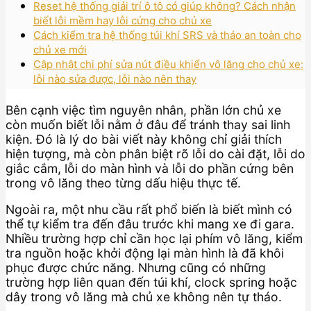
Reset hệ thống giải trí ô tô có giúp không? Cách nhận
biết lỗi mềm hay lỗi cứng cho chủ xe
Cách kiểm tra hệ thống túi khí SRS và tháo an toàn cho
chủ xe mới
Cập nhật chi phí sửa nút điều khiển vô lăng cho chủ xe:
lỗi nào sửa được, lỗi nào nên thay
Bên cạnh việc tìm nguyên nhân, phần lớn chủ xe
còn muốn biết lỗi nằm ở đâu để tránh thay sai linh
kiện. Đó là lý do bài viết này không chỉ giải thích
hiện tượng, mà còn phân biệt rõ lỗi do cài đặt, lỗi do
giắc cắm, lỗi do màn hình và lỗi do phần cứng bên
trong vô lăng theo từng dấu hiệu thực tế.
Ngoài ra, một nhu cầu rất phổ biến là biết mình có
thể tự kiểm tra đến đâu trước khi mang xe đi gara.
Nhiều trường hợp chỉ cần học lại phím vô lăng, kiểm
tra nguồn hoặc khởi động lại màn hình là đã khôi
phục được chức năng. Nhưng cũng có những
trường hợp liên quan đến túi khí, clock spring hoặc
dây trong vô lăng mà chủ xe không nên tự tháo.