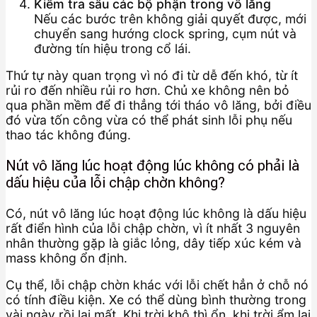
Kiểm tra sâu các bộ phận trong vô lăng
Nếu các bước trên không giải quyết được, mới
chuyển sang hướng clock spring, cụm nút và
đường tín hiệu trong cổ lái.
Thứ tự này quan trọng vì nó đi từ dễ đến khó, từ ít
rủi ro đến nhiều rủi ro hơn. Chủ xe không nên bỏ
qua phần mềm để đi thẳng tới tháo vô lăng, bởi điều
đó vừa tốn công vừa có thể phát sinh lỗi phụ nếu
thao tác không đúng.
Nút vô lăng lúc hoạt động lúc không có phải là
dấu hiệu của lỗi chập chờn không?
Có, nút vô lăng lúc hoạt động lúc không là dấu hiệu
rất điển hình của lỗi chập chờn, vì ít nhất 3 nguyên
nhân thường gặp là giắc lỏng, dây tiếp xúc kém và
mass không ổn định.
Cụ thể, lỗi chập chờn khác với lỗi chết hẳn ở chỗ nó
có tính điều kiện. Xe có thể dùng bình thường trong
vài ngày rồi lại mất. Khi trời khô thì ổn, khi trời ẩm lại