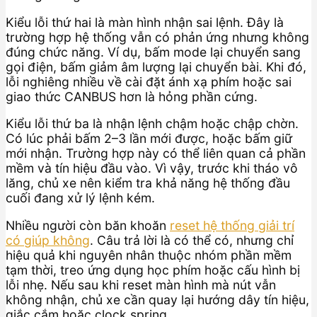
Kiểu lỗi thứ hai là màn hình nhận sai lệnh. Đây là
trường hợp hệ thống vẫn có phản ứng nhưng không
đúng chức năng. Ví dụ, bấm mode lại chuyển sang
gọi điện, bấm giảm âm lượng lại chuyển bài. Khi đó,
lỗi nghiêng nhiều về cài đặt ánh xạ phím hoặc sai
giao thức CANBUS hơn là hỏng phần cứng.
Kiểu lỗi thứ ba là nhận lệnh chậm hoặc chập chờn.
Có lúc phải bấm 2–3 lần mới được, hoặc bấm giữ
mới nhận. Trường hợp này có thể liên quan cả phần
mềm và tín hiệu đầu vào. Vì vậy, trước khi tháo vô
lăng, chủ xe nên kiểm tra khả năng hệ thống đầu
cuối đang xử lý lệnh kém.
Nhiều người còn băn khoăn
reset hệ thống giải trí
có giúp không
. Câu trả lời là có thể có, nhưng chỉ
hiệu quả khi nguyên nhân thuộc nhóm phần mềm
tạm thời, treo ứng dụng học phím hoặc cấu hình bị
lỗi nhẹ. Nếu sau khi reset màn hình mà nút vẫn
không nhận, chủ xe cần quay lại hướng dây tín hiệu,
giắc cắm hoặc clock spring.