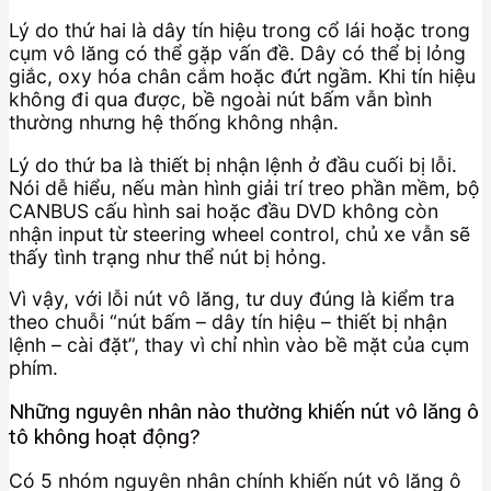
Lý do thứ hai là dây tín hiệu trong cổ lái hoặc trong
cụm vô lăng có thể gặp vấn đề. Dây có thể bị lỏng
giắc, oxy hóa chân cắm hoặc đứt ngầm. Khi tín hiệu
không đi qua được, bề ngoài nút bấm vẫn bình
thường nhưng hệ thống không nhận.
Lý do thứ ba là thiết bị nhận lệnh ở đầu cuối bị lỗi.
Nói dễ hiểu, nếu màn hình giải trí treo phần mềm, bộ
CANBUS cấu hình sai hoặc đầu DVD không còn
nhận input từ steering wheel control, chủ xe vẫn sẽ
thấy tình trạng như thể nút bị hỏng.
Vì vậy, với lỗi nút vô lăng, tư duy đúng là kiểm tra
theo chuỗi “nút bấm – dây tín hiệu – thiết bị nhận
lệnh – cài đặt”, thay vì chỉ nhìn vào bề mặt của cụm
phím.
Những nguyên nhân nào thường khiến nút vô lăng ô
tô không hoạt động?
Có 5 nhóm nguyên nhân chính khiến nút vô lăng ô