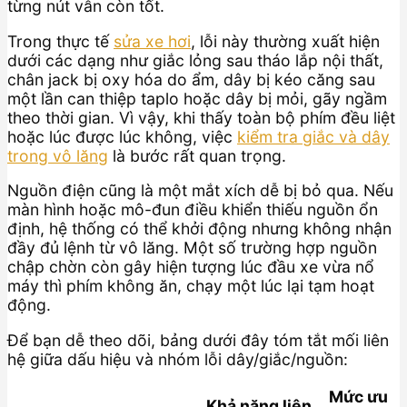
từng nút vẫn còn tốt.
Trong thực tế
sửa xe hơi
, lỗi này thường xuất hiện
dưới các dạng như giắc lỏng sau tháo lắp nội thất,
chân jack bị oxy hóa do ẩm, dây bị kéo căng sau
một lần can thiệp taplo hoặc dây bị mỏi, gãy ngầm
theo thời gian. Vì vậy, khi thấy toàn bộ phím đều liệt
hoặc lúc được lúc không, việc
kiểm tra giắc và dây
trong vô lăng
là bước rất quan trọng.
Nguồn điện cũng là một mắt xích dễ bị bỏ qua. Nếu
màn hình hoặc mô-đun điều khiển thiếu nguồn ổn
định, hệ thống có thể khởi động nhưng không nhận
đầy đủ lệnh từ vô lăng. Một số trường hợp nguồn
chập chờn còn gây hiện tượng lúc đầu xe vừa nổ
máy thì phím không ăn, chạy một lúc lại tạm hoạt
động.
Để bạn dễ theo dõi, bảng dưới đây tóm tắt mối liên
hệ giữa dấu hiệu và nhóm lỗi dây/giắc/nguồn:
Mức ưu
Khả năng liên