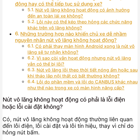
động hay có thể tiếp tục sử dụng xe?
Nút vô lăng không hoạt động có ảnh hưởng
đến an toàn lái xe không?
Lỗi này có thể kéo theo hỏng các chức năng
khác trên vô lăng không?
Những trường hợp nào khiến chủ xe dễ nhầm
nguyên nhân nút vô lăng không hoạt động?
Có phải thay màn hình Android xong là nút vô
lăng sẽ tự nhận không?
Vì sao còi vẫn hoạt động nhưng nút vô lăng
vẫn có thể bị lỗi?
Nút vô lăng lỗi theo thời tiết nóng ẩm hoặc sau
khi tháo lắp nội thất có bất thường không?
Lỗi do phần mềm và lỗi do CANBUS khác nhau
như thế nào trong xe có màn hình nâng cấp?
Nút vô lăng không hoạt động có phải là lỗi điện
hoặc lỗi cài đặt không?
Có, nút vô lăng không hoạt động thường liên quan
đến lỗi điện, lỗi cài đặt và lỗi tín hiệu, thay vì chỉ do
hỏng nút bấm.