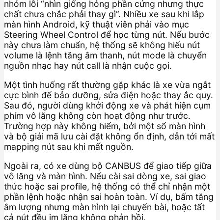
nhóm lỗi “nhìn giống hỏng phần cứng nhưng thực
chất chưa chắc phải thay gì”. Nhiều xe sau khi lắp
màn hình Android, kỹ thuật viên phải vào mục
Steering Wheel Control để học từng nút. Nếu bước
này chưa làm chuẩn, hệ thống sẽ không hiểu nút
volume là lệnh tăng âm thanh, nút mode là chuyển
nguồn nhạc hay nút call là nhận cuộc gọi.
Một tình huống rất thường gặp khác là xe vừa ngắt
cực bình để bảo dưỡng, sửa điện hoặc thay ắc quy.
Sau đó, người dùng khởi động xe và phát hiện cụm
phím vô lăng không còn hoạt động như trước.
Trường hợp này không hiếm, bởi một số màn hình
và bộ giải mã lưu cài đặt không ổn định, dẫn tới mất
mapping nút sau khi mất nguồn.
Ngoài ra, có xe dùng bộ CANBUS để giao tiếp giữa
vô lăng và màn hình. Nếu cài sai dòng xe, sai giao
thức hoặc sai profile, hệ thống có thể chỉ nhận một
phần lệnh hoặc nhận sai hoàn toàn. Ví dụ, bấm tăng
âm lượng nhưng màn hình lại chuyển bài, hoặc tất
cả nút đều im lặng không phản hồi.