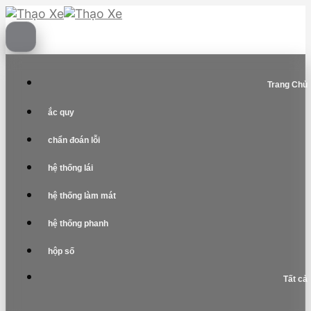
Skip
to
content
Trang Chủ
ắc quy
chẩn đoán lỗi
hệ thống lái
hệ thống làm mát
hệ thống phanh
hộp số
Tất cả