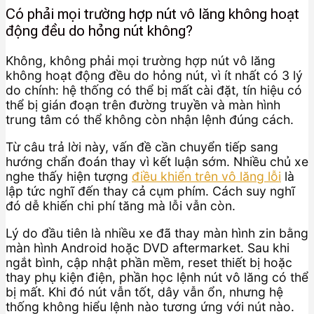
Có phải mọi trường hợp nút vô lăng không hoạt
động đều do hỏng nút không?
Không, không phải mọi trường hợp nút vô lăng
không hoạt động đều do hỏng nút, vì ít nhất có 3 lý
do chính: hệ thống có thể bị mất cài đặt, tín hiệu có
thể bị gián đoạn trên đường truyền và màn hình
trung tâm có thể không còn nhận lệnh đúng cách.
Từ câu trả lời này, vấn đề cần chuyển tiếp sang
hướng chẩn đoán thay vì kết luận sớm. Nhiều chủ xe
nghe thấy hiện tượng
điều khiển trên vô lăng lỗi
là
lập tức nghĩ đến thay cả cụm phím. Cách suy nghĩ
đó dễ khiến chi phí tăng mà lỗi vẫn còn.
Lý do đầu tiên là nhiều xe đã thay màn hình zin bằng
màn hình Android hoặc DVD aftermarket. Sau khi
ngắt bình, cập nhật phần mềm, reset thiết bị hoặc
thay phụ kiện điện, phần học lệnh nút vô lăng có thể
bị mất. Khi đó nút vẫn tốt, dây vẫn ổn, nhưng hệ
thống không hiểu lệnh nào tương ứng với nút nào.