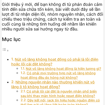
Giới thiệu ý mới, để bạn không đi từ phán đoán cảm
tính đến sửa chữa tốn kém, bài viết dưới đây sẽ lần
lượt đi từ nhận diện lỗi, nhóm nguyên nhân, cách đối
chiếu theo triệu chứng, cách tự kiểm tra an toàn và
cuối cùng là những tình huống dễ nhầm lẫn khiến
nhiều người sửa sai hướng ngay từ đầu.
Mục lục
Nút vô lăng không hoạt động có phải là lỗi điện
hoặc lỗi cài đặt không?
Nút vô lăng không hoạt động là hiện tượng gì?
Có phải mọi trường hợp nút vô lăng không
hoạt động đều do hỏng nút không?
Những nguyên nhân nào thường khiến nút vô
lăng ô tô không hoạt động?
Có phải lỗi cài đặt là nguyên nhân phổ biến
sau khi thay màn hình hoặc reset điện không?
Dây kết nối, jack tín hiệu hoặc nguồn điện có
thể làm nút vô lăng liệt hoàn toàn không?