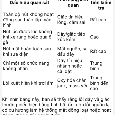
Dấu hiệu quan sát
tiên kiểm
quan
tra
Toàn bộ nút không hoạt
Giắc tín hiệu
động sau tháo lắp màn
Rất cao
lỏng, cắm sai
hình
Nút lúc được lúc không
Dây/giắc tiếp
khi xe rung hoặc qua ổ
Cao
xúc kém
gà
Nút mất hoàn toàn sau
Mất nguồn, sai
Rất cao
khi sửa điện
đấu dây
Dây tín hiệu
Chỉ một số chức năng
Trung
nhánh hoặc
không nhận
bình
cài đặt
Trung
Oxy hóa chân
Lỗi xuất hiện khi trời ẩm
bình đến
jack, mass yếu
cao
Khi nhìn bảng này, bạn sẽ thấy rằng lỗi dây và giắc
thường biểu hiện bằng tính bất ổn, còn lỗi nguồn lại
có xu hướng làm hệ thống mất đồng loạt hoặc hoạt