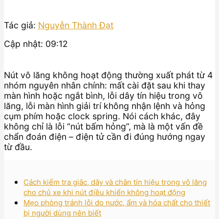
Tác giả:
Nguyễn Thành Đạt
Cập nhật: 09:12
Nút vô lăng không hoạt động thường xuất phát từ 4
nhóm nguyên nhân chính: mất cài đặt sau khi thay
màn hình hoặc ngắt bình, lỗi dây tín hiệu trong vô
lăng, lỗi màn hình giải trí không nhận lệnh và hỏng
cụm phím hoặc clock spring. Nói cách khác, đây
không chỉ là lỗi “nút bấm hỏng”, mà là một vấn đề
chẩn đoán điện – điện tử cần đi đúng hướng ngay
từ đầu.
Cách kiểm tra giắc, dây và chân tín hiệu trong vô lăng
cho chủ xe khi nút điều khiển không hoạt động
Mẹo phòng tránh lỗi do nước, ẩm và hóa chất cho thiết
bị người dùng nên biết