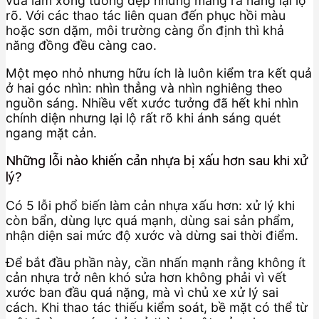
vừa làm xong tưởng đẹp nhưng mang ra nắng lại lộ
rõ. Với các thao tác liên quan đến phục hồi màu
hoặc sơn dặm, môi trường càng ổn định thì khả
năng đồng đều càng cao.
Một mẹo nhỏ nhưng hữu ích là luôn kiểm tra kết quả
ở hai góc nhìn: nhìn thẳng và nhìn nghiêng theo
nguồn sáng. Nhiều vết xước tưởng đã hết khi nhìn
chính diện nhưng lại lộ rất rõ khi ánh sáng quét
ngang mặt cản.
Những lỗi nào khiến cản nhựa bị xấu hơn sau khi xử
lý?
Có 5 lỗi phổ biến làm cản nhựa xấu hơn: xử lý khi
còn bẩn, dùng lực quá mạnh, dùng sai sản phẩm,
nhận diện sai mức độ xước và dừng sai thời điểm.
Để bắt đầu phần này, cần nhấn mạnh rằng không ít
cản nhựa trở nên khó sửa hơn không phải vì vết
xước ban đầu quá nặng, mà vì chủ xe xử lý sai
cách. Khi thao tác thiếu kiểm soát, bề mặt có thể từ