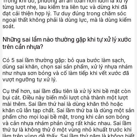
Trong khi đó, phương án an toàn hơn luôn là xử lý
từng lượt nhẹ, lau kiểm tra liên tục và dừng khi đã
đạt cải thiện hợp lý. Tư duy đúng trong chăm sóc
ngoại thất không phải là dùng lực, mà là dùng kiểm
soát.
Những sai lầm nào thường gặp khi tự xử lý xước
trên cản nhựa?
Có 5 sai lầm thường gặp: bỏ qua bước làm sạch,
dùng sai khăn, chọn sai sản phẩm, xử lý nhựa nhám
như nhựa sơn bóng và cố làm tiếp khi vết xước đã
vượt ngưỡng tự xử lý.
Cụ thể hơn, sai lầm đầu tiên là xử lý khi bề mặt còn
bụi cát. Điều này biến mỗi lượt chà thành một lượt
mài thêm. Sai lầm thứ hai là dùng khăn thô hoặc
khăn cũ lẫn tạp chất. Sai lầm thứ ba là dùng một sản
phẩm cho mọi loại bề mặt, trong khi cản sơn bóng
và cản nhựa nhám phản ứng rất khác nhau. Sai lầm
thứ tư là không thử ở một vùng nhỏ khuất trước khi
làm trên vùng dễ thấy. Sai lầm thứ năm là không biết