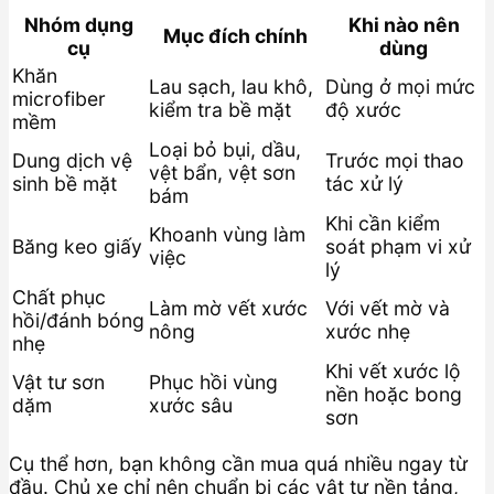
Nhóm dụng
Khi nào nên
Mục đích chính
cụ
dùng
Khăn
Lau sạch, lau khô,
Dùng ở mọi mức
microfiber
kiểm tra bề mặt
độ xước
mềm
Loại bỏ bụi, dầu,
Dung dịch vệ
Trước mọi thao
vệt bẩn, vệt sơn
sinh bề mặt
tác xử lý
bám
Khi cần kiểm
Khoanh vùng làm
Băng keo giấy
soát phạm vi xử
việc
lý
Chất phục
Làm mờ vết xước
Với vết mờ và
hồi/đánh bóng
nông
xước nhẹ
nhẹ
Khi vết xước lộ
Vật tư sơn
Phục hồi vùng
nền hoặc bong
dặm
xước sâu
sơn
Cụ thể hơn, bạn không cần mua quá nhiều ngay từ
đầu. Chủ xe chỉ nên chuẩn bị các vật tư nền tảng,