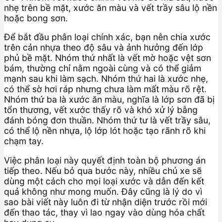
nhẹ trên bề mặt, xước ăn màu và vết trầy sâu lộ nền
hoặc bong sơn.
Để bắt đầu phân loại chính xác, bạn nên chia xước
trên cản nhựa theo độ sâu và ảnh hưởng đến lớp
phủ bề mặt. Nhóm thứ nhất là vết mờ hoặc vệt sơn
bám, thường chỉ nằm ngoài cùng và có thể giảm
mạnh sau khi làm sạch. Nhóm thứ hai là xước nhẹ,
có thể sờ hơi ráp nhưng chưa làm mất màu rõ rệt.
Nhóm thứ ba là xước ăn màu, nghĩa là lớp sơn đã bị
tổn thương, vết xước thấy rõ và khó xử lý bằng
đánh bóng đơn thuần. Nhóm thứ tư là vết trầy sâu,
có thể lộ nền nhựa, lộ lớp lót hoặc tạo rãnh rõ khi
chạm tay.
Việc phân loại này quyết định toàn bộ phương án
tiếp theo. Nếu bỏ qua bước này, nhiều chủ xe sẽ
dùng một cách cho mọi loại xước và dẫn đến kết
quả không như mong muốn. Đây cũng là lý do vì
sao bài viết này luôn đi từ nhận diện trước rồi mới
đến thao tác, thay vì lao ngay vào dùng hóa chất