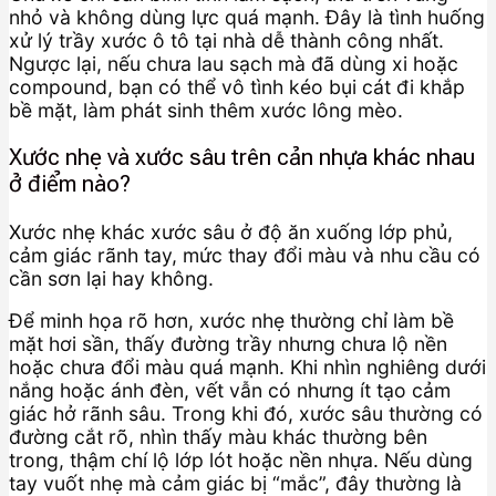
nhỏ và không dùng lực quá mạnh. Đây là tình huống
xử lý trầy xước ô tô tại nhà dễ thành công nhất.
Ngược lại, nếu chưa lau sạch mà đã dùng xi hoặc
compound, bạn có thể vô tình kéo bụi cát đi khắp
bề mặt, làm phát sinh thêm xước lông mèo.
Xước nhẹ và xước sâu trên cản nhựa khác nhau
ở điểm nào?
Xước nhẹ khác xước sâu ở độ ăn xuống lớp phủ,
cảm giác rãnh tay, mức thay đổi màu và nhu cầu có
cần sơn lại hay không.
Để minh họa rõ hơn, xước nhẹ thường chỉ làm bề
mặt hơi sần, thấy đường trầy nhưng chưa lộ nền
hoặc chưa đổi màu quá mạnh. Khi nhìn nghiêng dưới
nắng hoặc ánh đèn, vết vẫn có nhưng ít tạo cảm
giác hở rãnh sâu. Trong khi đó, xước sâu thường có
đường cắt rõ, nhìn thấy màu khác thường bên
trong, thậm chí lộ lớp lót hoặc nền nhựa. Nếu dùng
tay vuốt nhẹ mà cảm giác bị “mắc”, đây thường là