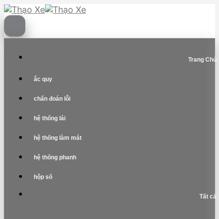
Skip
to
content
Trang Chủ
ắc quy
chẩn đoán lỗi
hệ thống lái
hệ thống làm mát
hệ thống phanh
hộp số
Tất cả