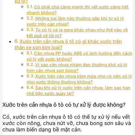
xử lý?
Có phải chà càng mạnh thì vết xước càng hết
nhanh không?
Những sai lầm nào thường gặp khi tự xử lý
xước trên cản nhựa?
Tự xử lý và ra gara khác nhau như thế nào về
kết quả và rủi ro?
Xước trên cản nhựa ô tô có gì khác xước trên
thân xe sơn kim loại?
Cản nhựa PP hoặc ABS có ảnh hưởng đến cách
xử lý vết xước không?
Vì sao cản nhựa nhám đen thường khó xử lý
hơn cản nhựa sơn bóng?
Xước trên cản nhựa kèm móp nhẹ có nên xử lý
như xước thông thường không?
Sau khi xử lý xước trên cản nhựa, làm sao hạn
chế trầy xước quay lại?
Xước trên cản nhựa ô tô có tự xử lý được không?
Có, xước trên cản nhựa ô tô có thể tự xử lý nếu vết
xước còn nông, chưa nứt vỡ, chưa bong sơn sâu và
chưa làm biến dạng bề mặt cản.