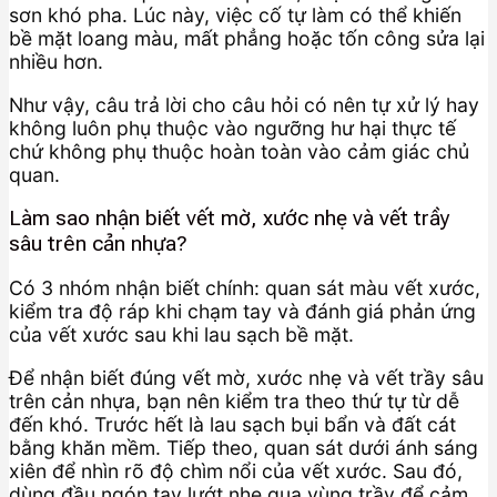
sơn khó pha. Lúc này, việc cố tự làm có thể khiến
bề mặt loang màu, mất phẳng hoặc tốn công sửa lại
nhiều hơn.
Như vậy, câu trả lời cho câu hỏi có nên tự xử lý hay
không luôn phụ thuộc vào ngưỡng hư hại thực tế
chứ không phụ thuộc hoàn toàn vào cảm giác chủ
quan.
Làm sao nhận biết vết mờ, xước nhẹ và vết trầy
sâu trên cản nhựa?
Có 3 nhóm nhận biết chính: quan sát màu vết xước,
kiểm tra độ ráp khi chạm tay và đánh giá phản ứng
của vết xước sau khi lau sạch bề mặt.
Để nhận biết đúng vết mờ, xước nhẹ và vết trầy sâu
trên cản nhựa, bạn nên kiểm tra theo thứ tự từ dễ
đến khó. Trước hết là lau sạch bụi bẩn và đất cát
bằng khăn mềm. Tiếp theo, quan sát dưới ánh sáng
xiên để nhìn rõ độ chìm nổi của vết xước. Sau đó,
dùng đầu ngón tay lướt nhẹ qua vùng trầy để cảm