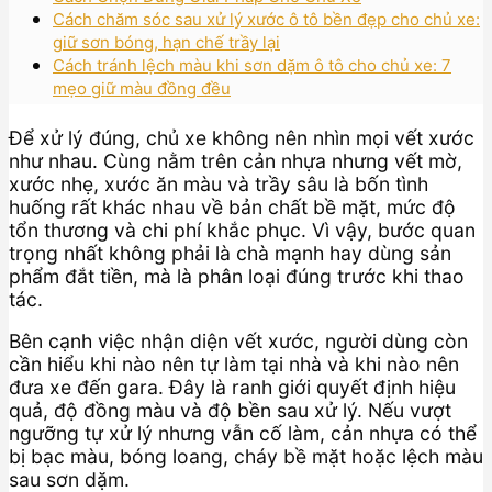
Cách chăm sóc sau xử lý xước ô tô bền đẹp cho chủ xe:
giữ sơn bóng, hạn chế trầy lại
Cách tránh lệch màu khi sơn dặm ô tô cho chủ xe: 7
mẹo giữ màu đồng đều
Để xử lý đúng, chủ xe không nên nhìn mọi vết xước
như nhau. Cùng nằm trên cản nhựa nhưng vết mờ,
xước nhẹ, xước ăn màu và trầy sâu là bốn tình
huống rất khác nhau về bản chất bề mặt, mức độ
tổn thương và chi phí khắc phục. Vì vậy, bước quan
trọng nhất không phải là chà mạnh hay dùng sản
phẩm đắt tiền, mà là phân loại đúng trước khi thao
tác.
Bên cạnh việc nhận diện vết xước, người dùng còn
cần hiểu khi nào nên tự làm tại nhà và khi nào nên
đưa xe đến gara. Đây là ranh giới quyết định hiệu
quả, độ đồng màu và độ bền sau xử lý. Nếu vượt
ngưỡng tự xử lý nhưng vẫn cố làm, cản nhựa có thể
bị bạc màu, bóng loang, cháy bề mặt hoặc lệch màu
sau sơn dặm.