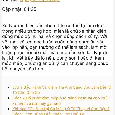
Cập nhật: 04:25
Xử lý xước trên cản nhựa ô tô có thể tự làm được
trong nhiều trường hợp, miễn là chủ xe nhận diện
đúng mức độ hư hại và chọn đúng cách xử lý. Với
vết mờ, vệt cọ nhẹ hoặc xước nông chưa ăn sâu
vào lớp nền, bạn thường có thể làm sạch, làm mờ
hoặc phục hồi bề mặt mà chưa cần sơn lại. Ngược
lại, khi vết trầy đã lộ nền, bong sơn hoặc đi kèm
móp méo, phương án xử lý cần chuyển sang phục
hồi chuyên sâu hơn.
Lưu Ý Bảo Hành Và Kiểm Tra Ánh Sáng Sau Làm Đèn Ô
Tô Cho Chủ Xe
Cách xử lý xước kèm móp ô tô đúng kỹ thuật cho chủ
xe: nên vá sơn hay gò nắn?
Khi Nào Cần Sơn Lại Cả Mảng Ô Tô Thay Vì Sơn Dặm?
Cách Chọn Đúng Giải Pháp Cho Chủ Xe