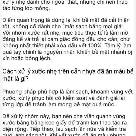
xử lý nhẹ dành cho ngoại thất, nhưng chỉ nên thao
tác từng lớp mỏng.
Điểm quan trọng là dừng lại khi bề mặt đã cải thiện
tốt, không cố đánh cho “mất sạch bằng mọi giá”.
Với nhóm xước rất nhẹ, mục tiêu thực tế là làm mờ
đáng kể và trả lại cảm giác đồng đều cho cản, chứ
không nhất thiết phải xóa dấu vết 100%. Tâm lý làm
quá tay chính là nguyên nhân khiến bề mặt nhanh bị
xỉn hoặc bóng lệch.
Cách xử lý xước nhẹ trên cản nhựa đã ăn màu bề
mặt là gì?
Phương pháp phù hợp là làm sạch, khoanh vùng vết
xước, xử lý phục hồi có kiểm soát và đánh giá lại
từng lớp để tránh làm mỏng bề mặt quá mức.
Để xử lý nhóm này, bạn nên che viền quanh vùng
xước bằng băng keo giấy để tránh lan thao tác ra
diện rộng. Tiếp theo, lau sạch lần nữa và kiểm tra
dưới ánh sáng tốt. Khi vết xước đã ăn màu nhưng