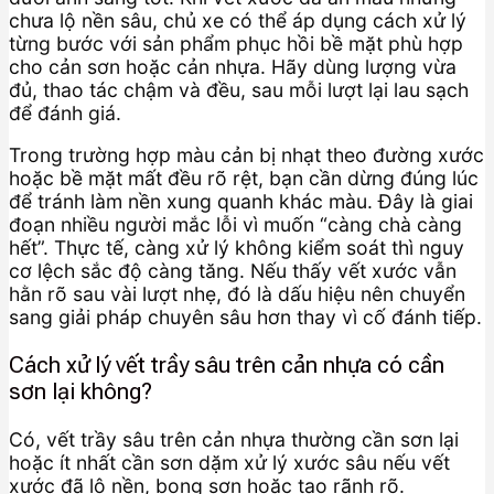
chưa lộ nền sâu, chủ xe có thể áp dụng cách xử lý
từng bước với sản phẩm phục hồi bề mặt phù hợp
cho cản sơn hoặc cản nhựa. Hãy dùng lượng vừa
đủ, thao tác chậm và đều, sau mỗi lượt lại lau sạch
để đánh giá.
Trong trường hợp màu cản bị nhạt theo đường xước
hoặc bề mặt mất đều rõ rệt, bạn cần dừng đúng lúc
để tránh làm nền xung quanh khác màu. Đây là giai
đoạn nhiều người mắc lỗi vì muốn “càng chà càng
hết”. Thực tế, càng xử lý không kiểm soát thì nguy
cơ lệch sắc độ càng tăng. Nếu thấy vết xước vẫn
hằn rõ sau vài lượt nhẹ, đó là dấu hiệu nên chuyển
sang giải pháp chuyên sâu hơn thay vì cố đánh tiếp.
Cách xử lý vết trầy sâu trên cản nhựa có cần
sơn lại không?
Có, vết trầy sâu trên cản nhựa thường cần sơn lại
hoặc ít nhất cần sơn dặm xử lý xước sâu nếu vết
xước đã lộ nền, bong sơn hoặc tạo rãnh rõ.