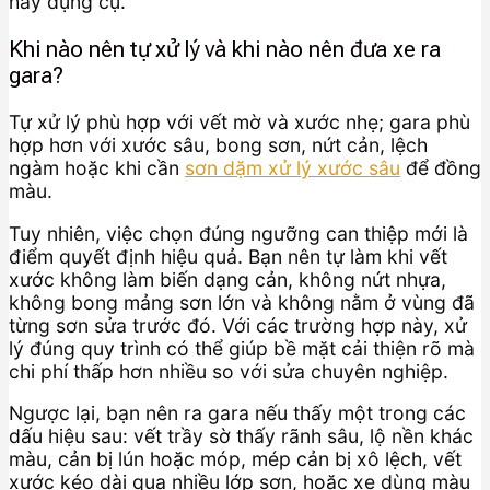
hay dụng cụ.
Khi nào nên tự xử lý và khi nào nên đưa xe ra
gara?
Tự xử lý phù hợp với vết mờ và xước nhẹ; gara phù
hợp hơn với xước sâu, bong sơn, nứt cản, lệch
ngàm hoặc khi cần
sơn dặm xử lý xước sâu
để đồng
màu.
Tuy nhiên, việc chọn đúng ngưỡng can thiệp mới là
điểm quyết định hiệu quả. Bạn nên tự làm khi vết
xước không làm biến dạng cản, không nứt nhựa,
không bong mảng sơn lớn và không nằm ở vùng đã
từng sơn sửa trước đó. Với các trường hợp này, xử
lý đúng quy trình có thể giúp bề mặt cải thiện rõ mà
chi phí thấp hơn nhiều so với sửa chuyên nghiệp.
Ngược lại, bạn nên ra gara nếu thấy một trong các
dấu hiệu sau: vết trầy sờ thấy rãnh sâu, lộ nền khác
màu, cản bị lún hoặc móp, mép cản bị xô lệch, vết
xước kéo dài qua nhiều lớp sơn, hoặc xe dùng màu