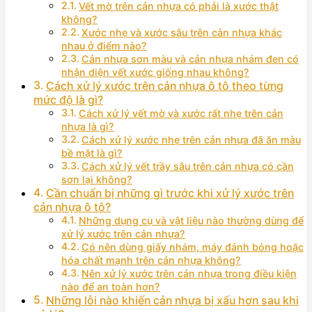
Vết mờ trên cản nhựa có phải là xước thật
không?
Xước nhẹ và xước sâu trên cản nhựa khác
nhau ở điểm nào?
Cản nhựa sơn màu và cản nhựa nhám đen có
nhận diện vết xước giống nhau không?
Cách xử lý xước trên cản nhựa ô tô theo từng
mức độ là gì?
Cách xử lý vết mờ và xước rất nhẹ trên cản
nhựa là gì?
Cách xử lý xước nhẹ trên cản nhựa đã ăn màu
bề mặt là gì?
Cách xử lý vết trầy sâu trên cản nhựa có cần
sơn lại không?
Cần chuẩn bị những gì trước khi xử lý xước trên
cản nhựa ô tô?
Những dụng cụ và vật liệu nào thường dùng để
xử lý xước trên cản nhựa?
Có nên dùng giấy nhám, máy đánh bóng hoặc
hóa chất mạnh trên cản nhựa không?
Nên xử lý xước trên cản nhựa trong điều kiện
nào để an toàn hơn?
Những lỗi nào khiến cản nhựa bị xấu hơn sau khi