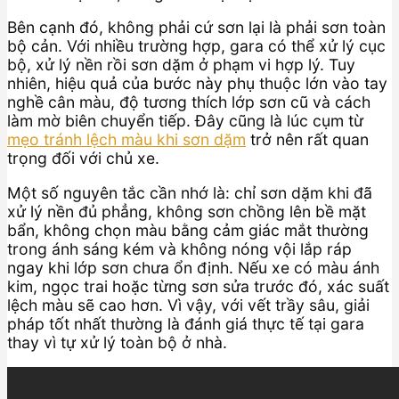
Bên cạnh đó, không phải cứ sơn lại là phải sơn toàn
bộ cản. Với nhiều trường hợp, gara có thể xử lý cục
bộ, xử lý nền rồi sơn dặm ở phạm vi hợp lý. Tuy
nhiên, hiệu quả của bước này phụ thuộc lớn vào tay
nghề cân màu, độ tương thích lớp sơn cũ và cách
làm mờ biên chuyển tiếp. Đây cũng là lúc cụm từ
mẹo tránh lệch màu khi sơn dặm
trở nên rất quan
trọng đối với chủ xe.
Một số nguyên tắc cần nhớ là: chỉ sơn dặm khi đã
xử lý nền đủ phẳng, không sơn chồng lên bề mặt
bẩn, không chọn màu bằng cảm giác mắt thường
trong ánh sáng kém và không nóng vội lắp ráp
ngay khi lớp sơn chưa ổn định. Nếu xe có màu ánh
kim, ngọc trai hoặc từng sơn sửa trước đó, xác suất
lệch màu sẽ cao hơn. Vì vậy, với vết trầy sâu, giải
pháp tốt nhất thường là đánh giá thực tế tại gara
thay vì tự xử lý toàn bộ ở nhà.