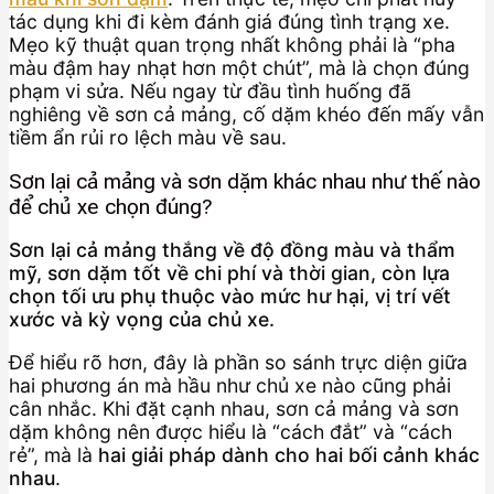
tác dụng khi đi kèm đánh giá đúng tình trạng xe.
Mẹo kỹ thuật quan trọng nhất không phải là “pha
màu đậm hay nhạt hơn một chút”, mà là chọn đúng
phạm vi sửa. Nếu ngay từ đầu tình huống đã
nghiêng về sơn cả mảng, cố dặm khéo đến mấy vẫn
tiềm ẩn rủi ro lệch màu về sau.
Sơn lại cả mảng và sơn dặm khác nhau như thế nào
để chủ xe chọn đúng?
Sơn lại cả mảng thắng về độ đồng màu và thẩm
mỹ, sơn dặm tốt về chi phí và thời gian, còn lựa
chọn tối ưu phụ thuộc vào mức hư hại, vị trí vết
xước và kỳ vọng của chủ xe.
Để hiểu rõ hơn, đây là phần so sánh trực diện giữa
hai phương án mà hầu như chủ xe nào cũng phải
cân nhắc. Khi đặt cạnh nhau, sơn cả mảng và sơn
dặm không nên được hiểu là “cách đắt” và “cách
rẻ”, mà là
hai giải pháp dành cho hai bối cảnh khác
nhau
.