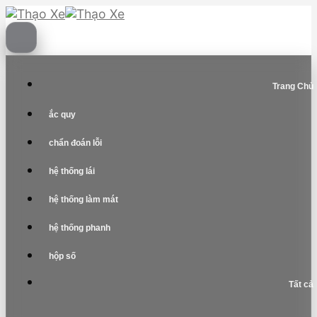
Skip
to
content
Trang Chủ
ắc quy
chẩn đoán lỗi
hệ thống lái
hệ thống làm mát
hệ thống phanh
hộp số
Tất cả