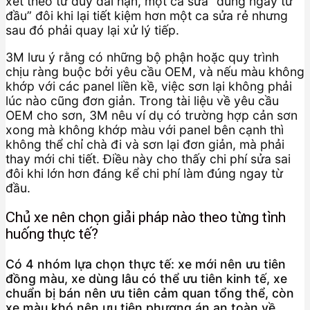
xét theo tư duy dài hạn, một ca sửa “đúng ngay từ
đầu” đôi khi lại tiết kiệm hơn một ca sửa rẻ nhưng
sau đó phải quay lại xử lý tiếp.
3M lưu ý rằng có những bộ phận hoặc quy trình
chịu ràng buộc bởi yêu cầu OEM, và nếu màu không
khớp với các panel liền kề, việc sơn lại không phải
lúc nào cũng đơn giản. Trong tài liệu về yêu cầu
OEM cho sơn, 3M nêu ví dụ có trường hợp cản sơn
xong mà không khớp màu với panel bên cạnh thì
không thể chỉ chà đi và sơn lại đơn giản, mà phải
thay mới chi tiết. Điều này cho thấy chi phí sửa sai
đôi khi lớn hơn đáng kể chi phí làm đúng ngay từ
đầu.
Chủ xe nên chọn giải pháp nào theo từng tình
huống thực tế?
Có 4 nhóm lựa chọn thực tế: xe mới nên ưu tiên
đồng màu, xe dùng lâu có thể ưu tiên kinh tế, xe
chuẩn bị bán nên ưu tiên cảm quan tổng thể, còn
xe màu khó nên ưu tiên phương án an toàn về