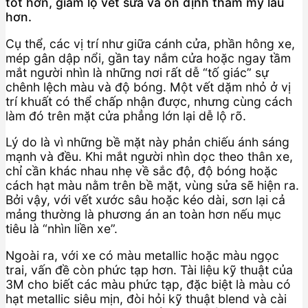
tốt hơn, giảm lộ vết sửa và ổn định thẩm mỹ lâu
hơn.
Cụ thể, các vị trí như giữa cánh cửa, phần hông xe,
mép gân dập nổi, gần tay nắm cửa hoặc ngay tầm
mắt người nhìn là những nơi rất dễ “tố giác” sự
chênh lệch màu và độ bóng. Một vết dặm nhỏ ở vị
trí khuất có thể chấp nhận được, nhưng cùng cách
làm đó trên mặt cửa phẳng lớn lại dễ lộ rõ.
Lý do là vì những bề mặt này phản chiếu ánh sáng
mạnh và đều. Khi mắt người nhìn dọc theo thân xe,
chỉ cần khác nhau nhẹ về sắc độ, độ bóng hoặc
cách hạt màu nằm trên bề mặt, vùng sửa sẽ hiện ra.
Bởi vậy, với vết xước sâu hoặc kéo dài, sơn lại cả
mảng thường là phương án an toàn hơn nếu mục
tiêu là “nhìn liền xe”.
Ngoài ra, với xe có màu metallic hoặc màu ngọc
trai, vấn đề còn phức tạp hơn. Tài liệu kỹ thuật của
3M cho biết các màu phức tạp, đặc biệt là màu có
hạt metallic siêu mịn, đòi hỏi kỹ thuật blend và cài