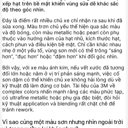
xếp hạt trên bề mặt khiến vùng sửa dễ khác sắc
độ theo góc nhìn.
Đây là điểm rất nhiều chủ xe chỉ nhận ra sau khi đã
sửa xong. Màu trơn chủ yếu thể hiện qua sắc màu
và độ bóng, còn màu metallic hoặc pearl còn phụ
thuộc vào hướng nằm của hạt nhũ, kích thước hạt,
cách phun và điều kiện bề mặt. Chỉ cần khác nhau
nhẹ ở một yếu tố, vùng sơn mới có thể trông “sáng
hơn”, “đục hơn” hoặc “đậm hơn” khi đổi góc nhìn.
Bởi vậy, với xe màu ánh kim, nếu vết xước đã tương
đối lớn hoặc nằm ở vị trí phản sáng mạnh, việc cố
sơn dặm có thể khiến chủ xe không hài lòng dù về
kỹ thuật đã làm đúng cơ bản. Tài liệu của 3M về
complex colors nhấn mạnh rằng các màu phức tạp,
có ultrafine metallic hoặc phụ gia đặc biệt, đòi hỏi
kỹ thuật application và blending rất chặt chẽ để
tránh rework.
Vì sao cùng một màu sơn nhưng nhìn ngoài trời