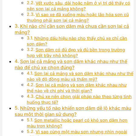
Vết xước sâu, dài hoặc nằm ở vị trí dễ thấy có
nên sơn lại cả mảng không?
Vì sao xe đã xuống màu hoặc lão hóa sơn cũ
thường phải sơn lại cả mảng?
Khi nào chỉ cần sơn dặm mà chưa cần sơn lại cả
mảng?
Những dấu hiệu nào cho thấy chủ xe chỉ cần
sơn dặm?
Sơn dặm có đủ đẹp và đủ bền trong trường
hợp vết trầy nhỏ không?
Sơn lại cả mảng và sơn dặm khác nhau như thế
nào để chủ xe chọn đúng?
Sơn lại cả mảng và sơn dặm khác nhau như thế
nào về độ đồng màu và thẩm mỹ?
Sơn lại cả mảng và sơn dặm khác nhau như
thế nào về chi phí và thời gian?
Chủ xe nên chọn giải pháp nào theo từng tình
huống thực tế?
Những yếu tố nào khiến sơn dặm dễ lộ khác màu
sau một thời gian sử dụng?
Sơn metallic hoặc pearl có khó sơn dặm hơn
màu trơn không?
Vì sao cùng một màu sơn nhưng nhìn ngoài