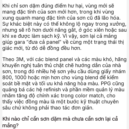
Khi chỉ sơn dặm đúng điểm hư hại, vùng mới sẽ
mang đặc tính của sơn mới hơn, trong khi vùng
xung quanh mang đặc tính của sơn cũ đã lão hóa.
Sự khác biệt này có thể không lộ ngay trong xưởng,
nhưng sẽ rõ hơn dưới nắng gắt, ở góc xiên hoặc sau
khi xe được làm sạch kỹ. Vì vậy, sơn lại cả mảng
giúp gara “đưa cả panel” về cùng một trạng thái thị
giác mới, từ đó dễ đồng đều hơn.
Theo 3M, với các blend panel và các màu khó, hãng
khuyến nghị tuân thủ chặt chẽ hướng dẫn của nhà
sơn, trong đó nhiều hệ sơn yêu cầu dùng giấy nhám
800, 1000 hoặc mịn hơn cho vùng blend để kiểm
soát bề mặt và tối ưu khả năng hòa màu. PPG cũng
quảng bá các hệ refinish và phần mềm quản lý màu
nhằm tăng độ chính xác trong color match, cho
thấy việc đồng màu là một bước kỹ thuật chuyên
sâu chứ không phải thao tác đơn giản.
Khi nào chỉ cần sơn dặm mà chưa cần sơn lại cả
mảng?