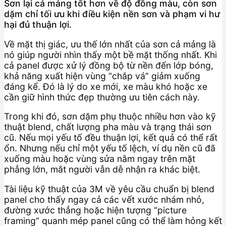
Sơn lại cả mảng tốt hơn về độ đồng màu, còn sơn
dặm chỉ tối ưu khi điều kiện nền sơn và phạm vi hư
hại đủ thuận lợi.
Về mặt thị giác, ưu thế lớn nhất của sơn cả mảng là
nó giúp người nhìn thấy một bề mặt thống nhất. Khi
cả panel được xử lý đồng bộ từ nền đến lớp bóng,
khả năng xuất hiện vùng “chắp vá” giảm xuống
đáng kể. Đó là lý do xe mới, xe màu khó hoặc xe
cần giữ hình thức đẹp thường ưu tiên cách này.
Trong khi đó, sơn dặm phụ thuộc nhiều hơn vào kỹ
thuật blend, chất lượng pha màu và trạng thái sơn
cũ. Nếu mọi yếu tố đều thuận lợi, kết quả có thể rất
ổn. Nhưng nếu chỉ một yếu tố lệch, ví dụ nền cũ đã
xuống màu hoặc vùng sửa nằm ngay trên mặt
phẳng lớn, mắt người vẫn dễ nhận ra khác biệt.
Tài liệu kỹ thuật của 3M về yêu cầu chuẩn bị blend
panel cho thấy ngay cả các vết xước nhám nhỏ,
đường xước thẳng hoặc hiện tượng “picture
framing” quanh mép panel cũng có thể làm hỏng kết