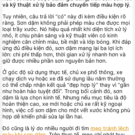
và kỹ thuật xử lý bảo đảm chuyển tiếp màu hợp lý.
Tuy nhiên, câu trả lời “có” này đi kèm điều kiện rõ
ràng. Sơn dặm không phải phép màu che được mọi
loại trầy xước. Nó hiệu quả nhất khi diện tích xử lý
nhỏ, ít chịu phản sáng và kỹ thuật viên có kinh
nghiệm căn chỉnh màu, bề mặt và lớp bóng. Khi đáp
ứng đủ điều kiện đó, sơn dặm mang lại ba lợi ích
lớn: chi phí thấp hơn, thời gian xử lý nhanh hơn và
giữ được nhiều phần sơn nguyên bản hơn.
Ở góc độ sử dụng thực tế, chủ xe phổ thông, xe
chạy dịch vụ hoặc xe đã sử dụng lâu năm thường
có thể chấp nhận kết quả “đẹp hợp lý” thay vì “gần
như hoàn hảo tuyệt đối”. Trong bối cảnh đó, sơn
dặm là lựa chọn kinh tế. Nhưng nếu mục tiêu là độ
hoàn thiện cao, xe mới hoặc chủ xe rất kỹ ngoại
hình, việc cố sơn dặm cho một vết xước không phù
hợp dễ khiến phải sửa lại lần hai.
Đó cũng là lý do nhiều người đi tìm
mẹo tránh lệch
màu khi sơn dặm
. Trên thực tế, mẹo chỉ phát huy