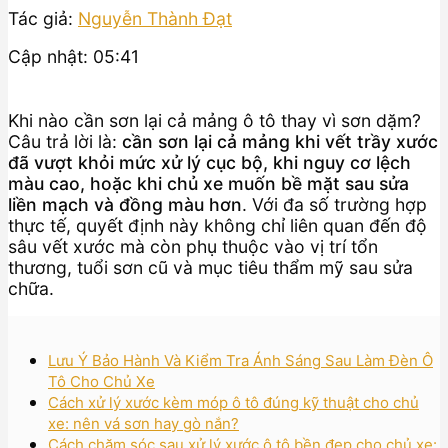
Tác giả:
Nguyễn Thành Đạt
Cập nhật: 05:41
Khi nào cần sơn lại cả mảng ô tô thay vì sơn dặm?
Câu trả lời là:
cần sơn lại cả mảng khi vết trầy xước
đã vượt khỏi mức xử lý cục bộ, khi nguy cơ lệch
màu cao, hoặc khi chủ xe muốn bề mặt sau sửa
liền mạch và đồng màu hơn
. Với đa số trường hợp
thực tế, quyết định này không chỉ liên quan đến độ
sâu vết xước mà còn phụ thuộc vào vị trí tổn
thương, tuổi sơn cũ và mục tiêu thẩm mỹ sau sửa
chữa.
Lưu Ý Bảo Hành Và Kiểm Tra Ánh Sáng Sau Làm Đèn Ô
Tô Cho Chủ Xe
Cách xử lý xước kèm móp ô tô đúng kỹ thuật cho chủ
xe: nên vá sơn hay gò nắn?
Cách chăm sóc sau xử lý xước ô tô bền đẹp cho chủ xe: