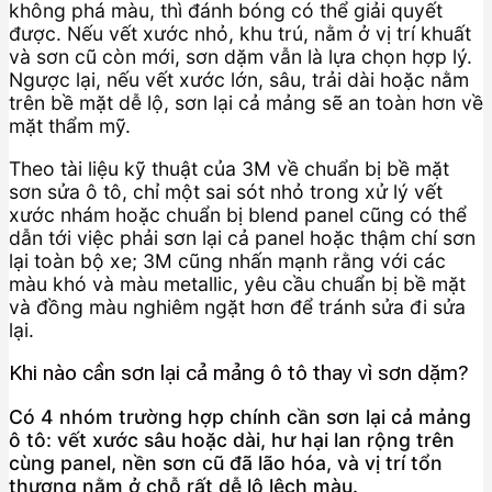
không phá màu, thì đánh bóng có thể giải quyết
được. Nếu vết xước nhỏ, khu trú, nằm ở vị trí khuất
và sơn cũ còn mới, sơn dặm vẫn là lựa chọn hợp lý.
Ngược lại, nếu vết xước lớn, sâu, trải dài hoặc nằm
trên bề mặt dễ lộ, sơn lại cả mảng sẽ an toàn hơn về
mặt thẩm mỹ.
Theo tài liệu kỹ thuật của 3M về chuẩn bị bề mặt
sơn sửa ô tô, chỉ một sai sót nhỏ trong xử lý vết
xước nhám hoặc chuẩn bị blend panel cũng có thể
dẫn tới việc phải sơn lại cả panel hoặc thậm chí sơn
lại toàn bộ xe; 3M cũng nhấn mạnh rằng với các
màu khó và màu metallic, yêu cầu chuẩn bị bề mặt
và đồng màu nghiêm ngặt hơn để tránh sửa đi sửa
lại.
Khi nào cần sơn lại cả mảng ô tô thay vì sơn dặm?
Có 4 nhóm trường hợp chính cần sơn lại cả mảng
ô tô: vết xước sâu hoặc dài, hư hại lan rộng trên
cùng panel, nền sơn cũ đã lão hóa, và vị trí tổn
thương nằm ở chỗ rất dễ lộ lệch màu.