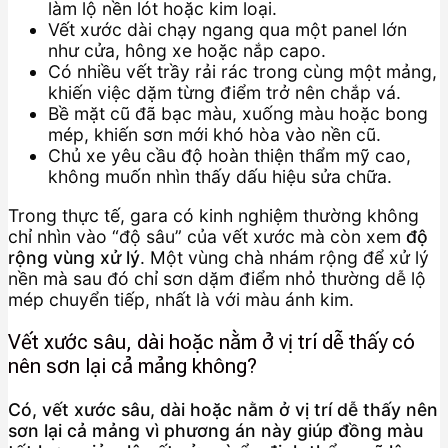
làm lộ nền lót hoặc kim loại.
Vết xước dài chạy ngang qua một panel lớn
như cửa, hông xe hoặc nắp capo.
Có nhiều vết trầy rải rác trong cùng một mảng,
khiến việc dặm từng điểm trở nên chắp vá.
Bề mặt cũ đã bạc màu, xuống màu hoặc bong
mép, khiến sơn mới khó hòa vào nền cũ.
Chủ xe yêu cầu độ hoàn thiện thẩm mỹ cao,
không muốn nhìn thấy dấu hiệu sửa chữa.
Trong thực tế, gara có kinh nghiệm thường không
chỉ nhìn vào “độ sâu” của vết xước mà còn xem
độ
rộng vùng xử lý
. Một vùng chà nhám rộng để xử lý
nền mà sau đó chỉ sơn dặm điểm nhỏ thường dễ lộ
mép chuyển tiếp, nhất là với màu ánh kim.
Vết xước sâu, dài hoặc nằm ở vị trí dễ thấy có
nên sơn lại cả mảng không?
Có, vết xước sâu, dài hoặc nằm ở vị trí dễ thấy nên
sơn lại cả mảng vì phương án này giúp đồng màu