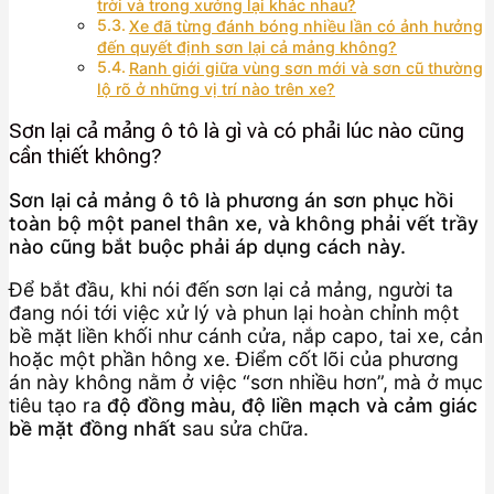
trời và trong xưởng lại khác nhau?
Xe đã từng đánh bóng nhiều lần có ảnh hưởng
đến quyết định sơn lại cả mảng không?
Ranh giới giữa vùng sơn mới và sơn cũ thường
lộ rõ ở những vị trí nào trên xe?
Sơn lại cả mảng ô tô là gì và có phải lúc nào cũng
cần thiết không?
Sơn lại cả mảng ô tô là phương án sơn phục hồi
toàn bộ một panel thân xe, và không phải vết trầy
nào cũng bắt buộc phải áp dụng cách này.
Để bắt đầu, khi nói đến sơn lại cả mảng, người ta
đang nói tới việc xử lý và phun lại hoàn chỉnh một
bề mặt liền khối như cánh cửa, nắp capo, tai xe, cản
hoặc một phần hông xe. Điểm cốt lõi của phương
án này không nằm ở việc “sơn nhiều hơn”, mà ở mục
tiêu tạo ra
độ đồng màu, độ liền mạch và cảm giác
bề mặt đồng nhất
sau sửa chữa.