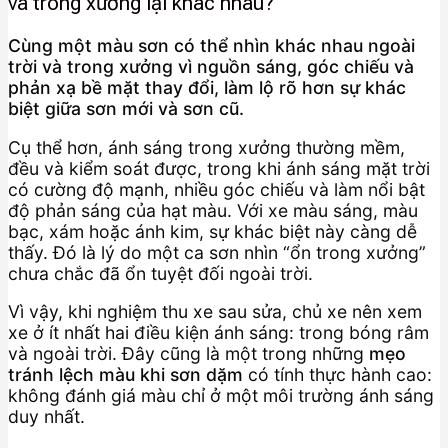
và trong xưởng lại khác nhau?
Cùng một màu sơn có thể nhìn khác nhau ngoài
trời và trong xưởng vì nguồn sáng, góc chiếu và
phản xạ bề mặt thay đổi, làm lộ rõ hơn sự khác
biệt giữa sơn mới và sơn cũ.
Cụ thể hơn, ánh sáng trong xưởng thường mềm,
đều và kiểm soát được, trong khi ánh sáng mặt trời
có cường độ mạnh, nhiều góc chiếu và làm nổi bật
độ phản sáng của hạt màu. Với xe màu sáng, màu
bạc, xám hoặc ánh kim, sự khác biệt này càng dễ
thấy. Đó là lý do một ca sơn nhìn “ổn trong xưởng”
chưa chắc đã ổn tuyệt đối ngoài trời.
Vì vậy, khi nghiệm thu xe sau sửa, chủ xe nên xem
xe ở ít nhất hai điều kiện ánh sáng: trong bóng râm
và ngoài trời. Đây cũng là một trong những
mẹo
tránh lệch màu khi sơn dặm
có tính thực hành cao:
không đánh giá màu chỉ ở một môi trường ánh sáng
duy nhất.