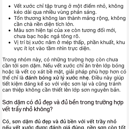
Vết xước chỉ tập trung ở một điểm nhỏ, không
kéo dài qua nhiều vùng phản sáng.
Tổn thương không lan thành mảng rộng, không
cần chà nền diện tích lớn.
Màu sơn hiện tại của xe còn tương đối mới,
chưa bạc hoặc ngả tông rõ.
Vị trí bị xước nằm ở mép thấp, phần khuất, khu
vực ít lọt vào tầm nhìn trực diện.
Trong nhóm này, có những trường hợp còn chưa
cần tới sơn dặm. Nếu vết xước chỉ ăn trên lớp bóng
hoặc là vết cọ xát bề mặt, giải pháp phù hợp hơn có
thể chỉ là
đánh bóng xử lý xước nhẹ
. Điều này giúp
tiết kiệm đáng kể so với việc sơn lại và cũng tránh
can thiệp không cần thiết lên lớp sơn nguyên bản.
Sơn dặm có đủ đẹp và đủ bền trong trường hợp
vết trầy nhỏ không?
Có, sơn dặm đủ đẹp và đủ bền với vết trầy nhỏ
nếu vết xước được đánh giá đúng, nền sơn còn tốt