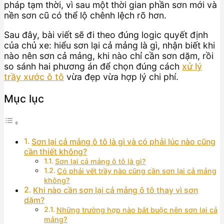
pháp tạm thời, vì sau một thời gian phần sơn mới và
nền sơn cũ có thể lộ chênh lệch rõ hơn.
Sau đây, bài viết sẽ đi theo đúng logic quyết định
của chủ xe: hiểu sơn lại cả mảng là gì, nhận biết khi
nào nên sơn cả mảng, khi nào chỉ cần sơn dặm, rồi
so sánh hai phương án để chọn đúng cách
xử lý
trầy xước ô tô
vừa đẹp vừa hợp lý chi phí.
Mục lục
Sơn lại cả mảng ô tô là gì và có phải lúc nào cũng
cần thiết không?
Sơn lại cả mảng ô tô là gì?
Có phải vết trầy nào cũng cần sơn lại cả mảng
không?
Khi nào cần sơn lại cả mảng ô tô thay vì sơn
dặm?
Những trường hợp nào bắt buộc nên sơn lại cả
mảng?