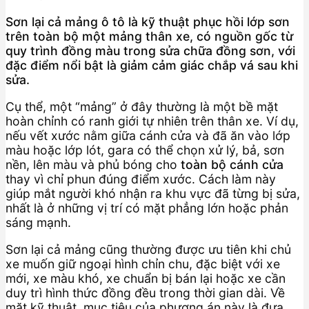
Sơn lại cả mảng ô tô là kỹ thuật phục hồi lớp sơn
trên toàn bộ một mảng thân xe, có nguồn gốc từ
quy trình đồng màu trong sửa chữa đồng sơn, với
đặc điểm nổi bật là giảm cảm giác chắp vá sau khi
sửa.
Cụ thể, một “mảng” ở đây thường là một bề mặt
hoàn chỉnh có ranh giới tự nhiên trên thân xe. Ví dụ,
nếu vết xước nằm giữa cánh cửa và đã ăn vào lớp
màu hoặc lớp lót, gara có thể chọn xử lý, bả, sơn
nền, lên màu và phủ bóng cho
toàn bộ cánh cửa
thay vì chỉ phun đúng điểm xước. Cách làm này
giúp mắt người khó nhận ra khu vực đã từng bị sửa,
nhất là ở những vị trí có mặt phẳng lớn hoặc phản
sáng mạnh.
Sơn lại cả mảng cũng thường được ưu tiên khi chủ
xe muốn giữ ngoại hình chỉn chu, đặc biệt với xe
mới, xe màu khó, xe chuẩn bị bán lại hoặc xe cần
duy trì hình thức đồng đều trong thời gian dài. Về
mặt kỹ thuật, mục tiêu của phương án này là đưa