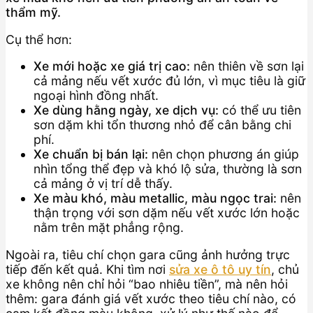
thẩm mỹ.
Cụ thể hơn:
Xe mới hoặc xe giá trị cao:
nên thiên về sơn lại
cả mảng nếu vết xước đủ lớn, vì mục tiêu là giữ
ngoại hình đồng nhất.
Xe dùng hằng ngày, xe dịch vụ:
có thể ưu tiên
sơn dặm khi tổn thương nhỏ để cân bằng chi
phí.
Xe chuẩn bị bán lại:
nên chọn phương án giúp
nhìn tổng thể đẹp và khó lộ sửa, thường là sơn
cả mảng ở vị trí dễ thấy.
Xe màu khó, màu metallic, màu ngọc trai:
nên
thận trọng với sơn dặm nếu vết xước lớn hoặc
nằm trên mặt phẳng rộng.
Ngoài ra, tiêu chí chọn gara cũng ảnh hưởng trực
tiếp đến kết quả. Khi tìm nơi
sửa xe ô tô uy tín
, chủ
xe không nên chỉ hỏi “bao nhiêu tiền”, mà nên hỏi
thêm: gara đánh giá vết xước theo tiêu chí nào, có