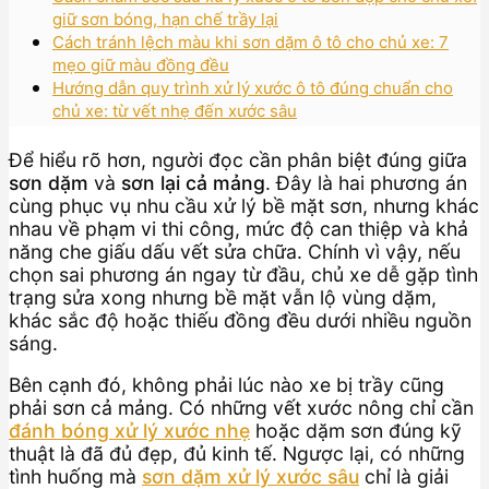
giữ sơn bóng, hạn chế trầy lại
Cách tránh lệch màu khi sơn dặm ô tô cho chủ xe: 7
mẹo giữ màu đồng đều
Hướng dẫn quy trình xử lý xước ô tô đúng chuẩn cho
chủ xe: từ vết nhẹ đến xước sâu
Để hiểu rõ hơn, người đọc cần phân biệt đúng giữa
sơn dặm
và
sơn lại cả mảng
. Đây là hai phương án
cùng phục vụ nhu cầu xử lý bề mặt sơn, nhưng khác
nhau về phạm vi thi công, mức độ can thiệp và khả
năng che giấu dấu vết sửa chữa. Chính vì vậy, nếu
chọn sai phương án ngay từ đầu, chủ xe dễ gặp tình
trạng sửa xong nhưng bề mặt vẫn lộ vùng dặm,
khác sắc độ hoặc thiếu đồng đều dưới nhiều nguồn
sáng.
Bên cạnh đó, không phải lúc nào xe bị trầy cũng
phải sơn cả mảng. Có những vết xước nông chỉ cần
đánh bóng xử lý xước nhẹ
hoặc dặm sơn đúng kỹ
thuật là đã đủ đẹp, đủ kinh tế. Ngược lại, có những
tình huống mà
sơn dặm xử lý xước sâu
chỉ là giải