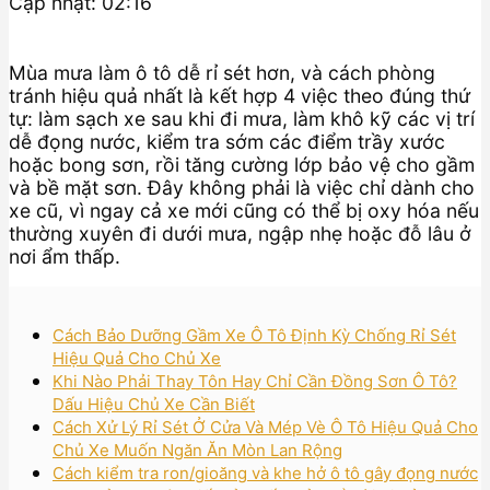
Cập nhật: 02:16
Mùa mưa làm ô tô dễ rỉ sét hơn, và cách phòng
tránh hiệu quả nhất là kết hợp 4 việc theo đúng thứ
tự: làm sạch xe sau khi đi mưa, làm khô kỹ các vị trí
dễ đọng nước, kiểm tra sớm các điểm trầy xước
hoặc bong sơn, rồi tăng cường lớp bảo vệ cho gầm
và bề mặt sơn. Đây không phải là việc chỉ dành cho
xe cũ, vì ngay cả xe mới cũng có thể bị oxy hóa nếu
thường xuyên đi dưới mưa, ngập nhẹ hoặc đỗ lâu ở
nơi ẩm thấp.
Cách Bảo Dưỡng Gầm Xe Ô Tô Định Kỳ Chống Rỉ Sét
Hiệu Quả Cho Chủ Xe
Khi Nào Phải Thay Tôn Hay Chỉ Cần Đồng Sơn Ô Tô?
Dấu Hiệu Chủ Xe Cần Biết
Cách Xử Lý Rỉ Sét Ở Cửa Và Mép Vè Ô Tô Hiệu Quả Cho
Chủ Xe Muốn Ngăn Ăn Mòn Lan Rộng
Cách kiểm tra ron/gioăng và khe hở ô tô gây đọng nước