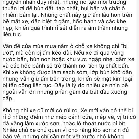
nguyên nhân duy nhất, nhưng nó tạo môi trường
thuận lợi để bùn đất, tạp chất, bụi bẩn và chất ô
nhiễm bám lại. Những chất này giữ ẩm lâu hơn trên
bề mặt xe, đặc biệt ở gầm, hốc bánh và các khe
hẹp, khiến quá trình rỉ sét diễn ra âm thầm nhưng
liên tục.
Vấn đề của mùa mưa nằm ở chỗ xe không chỉ “bị
ướt”, mà còn bị ẩm kéo dài. Nếu xe đi qua vùng
nước bẩn, bùn non hoặc khu vực ngập nhẹ, gầm xe
và các hốc bánh sẽ trở thành nơi tích tụ chất bẩn.
Khi xe không được làm sạch sớm, lớp bùn khô dần
nhưng vẫn giữ ẩm bên trong, khiến bề mặt kim loại
bị tấn công liên tục. Đây là lý do nhiều xe nhìn bề
ngoài vẫn ổn nhưng phần gầm đã bắt đầu xuống
cấp.
Không chỉ xe cũ mới có rủi ro. Xe mới vẫn có thể bị
rỉ ở những điểm như mép cánh cửa, mép vè, vị trí có
đá văng làm xước sơn, hoặc lỗ thoát nước bị bít.
Nhiều chủ xe chủ quan vì cho rằng lớp sơn zin đủ
bảo vệ, nhưng chỉ cần một vết xước nhỏ không