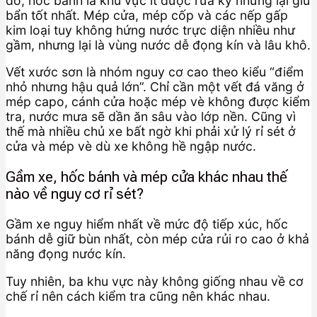
đó, hốc bánh là khu vực ít được rửa kỹ nhưng lại giữ
bẩn tốt nhất. Mép cửa, mép cốp và các nếp gấp
kim loại tuy không hứng nước trực diện nhiều như
gầm, nhưng lại là vùng nước dễ đọng kín và lâu khô.
Vết xước sơn là nhóm nguy cơ cao theo kiểu “điểm
nhỏ nhưng hậu quả lớn”. Chỉ cần một vết đá văng ở
mép capo, cánh cửa hoặc mép vè không được kiểm
tra, nước mưa sẽ dần ăn sâu vào lớp nền. Cũng vì
thế mà nhiều chủ xe bất ngờ khi phải xử lý rỉ sét ở
cửa và mép vè dù xe không hề ngập nước.
Gầm xe, hốc bánh và mép cửa khác nhau thế
nào về nguy cơ rỉ sét?
Gầm xe nguy hiểm nhất về mức độ tiếp xúc, hốc
bánh dễ giữ bùn nhất, còn mép cửa rủi ro cao ở khả
năng đọng nước kín.
Tuy nhiên, ba khu vực này không giống nhau về cơ
chế rỉ nên cách kiểm tra cũng nên khác nhau.