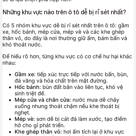
Những khu vực nào trên ô tô dễ bị rỉ sét nhất?
Có 5 nhóm khu vực dễ bị rỉ sét nhất trên ô tô: gầm
xe, hốc bánh, mép cửa, mép vè và các khe ghép
thân vỏ, do đây là nơi thường giữ ẩm, bám bẩn và
khó thoát nước.
Để hiểu rõ hơn, từng khu vực có cơ chế hư hại khác
nhau:
Gầm xe:
tiếp xúc trực tiếp với nước bẩn, bùn,
đá văng và hóa chất trên mặt đường.
Hốc bánh:
bùn đất bắn vào liên tục, khó vệ
sinh triệt để.
Mép cửa và chân cửa:
nước mưa dễ chảy
xuống nhưng thoát chậm nếu khe thoát bị
nghẹt.
Mép vè:
sơn dễ bị cát đá làm xước, tạo điểm
hở cho gỉ phát triển.
Khe ghép thân vỏ:
hơi ẩm tích lại ở khu vực