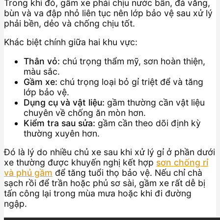
Trong khi đó, gầm xe phải chịu nước bẩn, đá văng,
bùn và va đập nhỏ liên tục nên lớp bảo vệ sau xử lý
phải bền, dẻo và chống chịu tốt.
Khác biệt chính giữa hai khu vực:
Thân vỏ:
chú trọng thẩm mỹ, sơn hoàn thiện,
màu sắc.
Gầm xe:
chú trọng loại bỏ gỉ triệt để và tăng
lớp bảo vệ.
Dụng cụ và vật liệu:
gầm thường cần vật liệu
chuyên về chống ăn mòn hơn.
Kiểm tra sau sửa:
gầm cần theo dõi định kỳ
thường xuyên hơn.
Đó là lý do nhiều chủ xe sau khi xử lý gỉ ở phần dưới
xe thường được khuyến nghị kết hợp
sơn chống rỉ
và phủ gầm
để tăng tuổi thọ bảo vệ. Nếu chỉ chà
sạch rồi để trần hoặc phủ sơ sài, gầm xe rất dễ bị
tấn công lại trong mùa mưa hoặc khi đi đường
ngập.