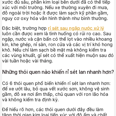
xước đủ sâu, phần kim loại bên dưới đã có thể tiếp
xúc với môi trường. Nếu xe thường xuyên đi mưa,
đỗ ngoài trời hoặc ít được làm sạch kỹ phần gầm,
nguy cơ oxy hóa vẫn hình thành như bình thường.
Đặc biệt, trường hợp
rỉ sét sau ngập nước xử lý
luôn cần được xem là tình huống có rủi ro cao. Sau
ngập, nước và cặn bẩn có thể lọt vào nhiều khoang
kín, khe ghép, nỉ sàn, ron cửa và các vị trí khó hong
khô. Nếu chỉ làm sạch bề mặt mà không kiểm tra
các vùng khuất, gỉ sét có thể xuất hiện muộn sau đó
vài tuần hoặc vài tháng.
Những thói quen nào khiến rỉ sét lan nhanh hơn?
Có 6 thói quen phổ biến khiến rỉ sét lan nhanh hơn:
để xe ướt lâu, bỏ qua vết xước sơn, không vệ sinh
gầm, đỗ xe nơi ẩm thấp, chủ quan với ron lão hóa
và không kiểm tra định kỳ.
Để hiểu rõ hơn, các thói quen dưới đây đều làm
tăng thời gian kim loại tiếp xúc với độ ẩm và chất