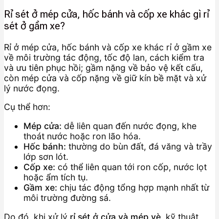
Rỉ sét ở mép cửa, hốc bánh và cốp xe khác gì rỉ
sét ở gầm xe?
Rỉ ở mép cửa, hốc bánh và cốp xe khác rỉ ở gầm xe
về môi trường tác động, tốc độ lan, cách kiểm tra
và ưu tiên phục hồi; gầm nặng về bảo vệ kết cấu,
còn mép cửa và cốp nặng về giữ kín bề mặt và xử
lý nước đọng.
Cụ thể hơn:
Mép cửa:
dễ liên quan đến nước đọng, khe
thoát nước hoặc ron lão hóa.
Hốc bánh:
thường do bùn đất, đá văng và trầy
lớp sơn lót.
Cốp xe:
có thể liên quan tới ron cốp, nước lọt
hoặc ẩm tích tụ.
Gầm xe:
chịu tác động tổng hợp mạnh nhất từ
môi trường đường sá.
Do đó, khi xử lý
rỉ sét ở cửa và mép vè
, kỹ thuật