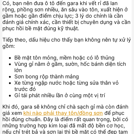
Có, bạn nên đưa ô tô đến gara khi vết rỉ đã lan
rộng, phồng sơn nhiều, ăn sâu vào tôn, xuất hiện ở
gầm hoặc gần điểm chịu lực; 3 lý do chính là cần
đánh giá chính xác, cần thiết bị chuyên dụng và cần
phục hồi bề mặt đúng kỹ thuật.
Tiếp theo, dấu hiệu cho thấy bạn không nên tự xử lý
gồm:
Bề mặt tôn mỏng, mềm hoặc có lỗ thủng
Vùng gỉ nằm ở gầm, sườn, hốc bánh diện tích
lớn
Sơn bong rộp thành mảng
Xe từng ngập nước hoặc từng sửa thân vỏ
trước đó
Gỉ tái phát nhiều lần ở cùng một vị trí
Khi đó, gara sẽ không chỉ chà sạch gỉ mà còn đánh
giá xem
khi nào phải thay tôn/đồng sơn
để phục
hồi đúng chuẩn. Đây là điểm rất quan trọng, bởi có
những trường hợp kim loại đã mất độ bền cơ học,
nếu chỉ trét bả và sơn lại thì bề mặt có thể đẹp tạm