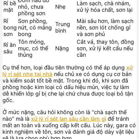
Đốm nâu đỏ
Rỉ bề
Làm sạch, chà nhám,
nhỏ, chưa
Nhẹ
mặt
xử lý hóa chất, sơn lại
phồng sơn
Rỉ
Sơn phồng,
Mài sâu hơn, làm sạch
Trung
bong
nứt, có mảng
nền, sơn lót chống gỉ
bình
sơn
bong
và sơn phủ
Tôn mỏng,
Cắt vá, thay tôn, đồng
Rỉ ăn
mục, có thể
Nặng
sơn, xử lý kết cấu nếu
sâu
thủng
cần
Cụ thể hơn, loại đầu tiên thường có thể áp dụng
xử
lý rỉ sét nhẹ tại nhà
nếu chủ xe có dụng cụ cơ bản
và kiểm soát tốt bề mặt. Trong khi đó, khi sơn đã
phồng hoặc kim loại có dấu hiệu mủn, việc tự làm
dễ khiến lớp gỉ bị che lại chứ chưa được loại bỏ tận
gốc.
Ở mức nặng, câu hỏi không còn là “chà sạch thế
nào” mà là
xử lý rỉ sét lan sâu cần làm gì
để tránh
mất an toàn và xuống cấp kết cấu. Lúc này, gara có
kinh nghiệm về tôn, sơn và đánh giá độ dày vật liệu
sẽ là lựa chọn phù hợp hơn.