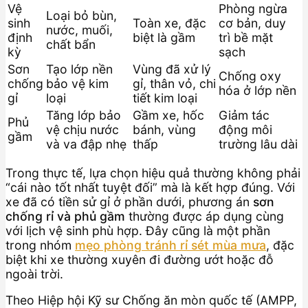
Vệ
Phòng ngừa
Loại bỏ bùn,
sinh
Toàn xe, đặc
cơ bản, duy
nước, muối,
định
biệt là gầm
trì bề mặt
chất bẩn
kỳ
sạch
Sơn
Tạo lớp nền
Vùng đã xử lý
Chống oxy
chống
bảo vệ kim
gỉ, thân vỏ, chi
hóa ở lớp nền
gỉ
loại
tiết kim loại
Tăng lớp bảo
Gầm xe, hốc
Giảm tác
Phủ
vệ chịu nước
bánh, vùng
động môi
gầm
và va đập nhẹ
thấp
trường lâu dài
Trong thực tế, lựa chọn hiệu quả thường không phải
“cái nào tốt nhất tuyệt đối” mà là kết hợp đúng. Với
xe đã có tiền sử gỉ ở phần dưới, phương án
sơn
chống rỉ và phủ gầm
thường được áp dụng cùng
với lịch vệ sinh phù hợp. Đây cũng là một phần
trong nhóm
mẹo phòng tránh rỉ sét mùa mưa
, đặc
biệt khi xe thường xuyên đi đường ướt hoặc đỗ
ngoài trời.
Theo Hiệp hội Kỹ sư Chống ăn mòn quốc tế (AMPP,