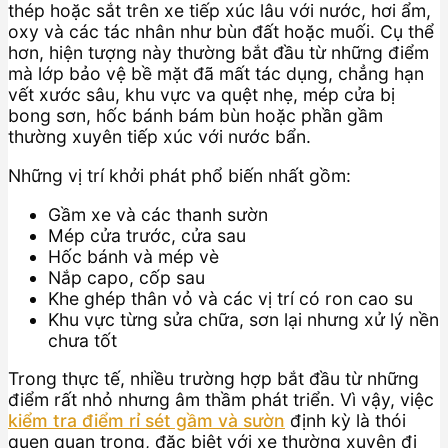
thép hoặc sắt trên xe tiếp xúc lâu với nước, hơi ẩm,
oxy và các tác nhân như bùn đất hoặc muối. Cụ thể
hơn, hiện tượng này thường bắt đầu từ những điểm
mà lớp bảo vệ bề mặt đã mất tác dụng, chẳng hạn
vết xước sâu, khu vực va quệt nhẹ, mép cửa bị
bong sơn, hốc bánh bám bùn hoặc phần gầm
thường xuyên tiếp xúc với nước bẩn.
Những vị trí khởi phát phổ biến nhất gồm:
Gầm xe và các thanh sườn
Mép cửa trước, cửa sau
Hốc bánh và mép vè
Nắp capo, cốp sau
Khe ghép thân vỏ và các vị trí có ron cao su
Khu vực từng sửa chữa, sơn lại nhưng xử lý nền
chưa tốt
Trong thực tế, nhiều trường hợp bắt đầu từ những
điểm rất nhỏ nhưng âm thầm phát triển. Vì vậy, việc
kiểm tra điểm rỉ sét gầm và sườn
định kỳ là thói
quen quan trọng, đặc biệt với xe thường xuyên đi