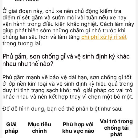
Ở giai đoạn này, chủ xe nên chủ động
kiểm tra
điểm rỉ sét gầm và sườn
mỗi vài tuần nếu xe hay
vận hành trong điều kiện khắc nghiệt. Cách làm này
giúp phát hiện sớm những chấm gỉ nhỏ trước khi
chúng lan sâu hơn và làm tăng
chi phí xử lý rỉ sét
trong tương lai.
Phủ gầm, sơn chống gỉ và vệ sinh định kỳ khác
nhau như thế nào?
Phủ gầm mạnh về bảo vệ dài hạn, sơn chống gỉ tốt
ở lớp nền kim loại và vệ sinh định kỳ hiệu quả trong
duy trì tình trạng sạch khô; mỗi giải pháp có vai trò
khác nhau và nên kết hợp thay vì chọn một bỏ một.
Để dễ hình dung, bạn có thể phân biệt như sau:
Vai trò trong
Giải
Mục tiêu
Phù hợp với
chống tái
pháp
chính
khu vực nào
phát