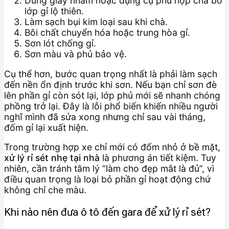
Dùng giấy nhám hoặc dụng cụ phù hợp chà bỏ
lớp gỉ lộ thiên.
Làm sạch bụi kim loại sau khi chà.
Bôi chất chuyển hóa hoặc trung hòa gỉ.
Sơn lót chống gỉ.
Sơn màu và phủ bảo vệ.
Cụ thể hơn, bước quan trọng nhất là phải làm sạch
đến nền ổn định trước khi sơn. Nếu bạn chỉ sơn đè
lên phần gỉ còn sót lại, lớp phủ mới sẽ nhanh chóng
phồng trở lại. Đây là lỗi phổ biến khiến nhiều người
nghĩ mình đã sửa xong nhưng chỉ sau vài tháng,
đốm gỉ lại xuất hiện.
Trong trường hợp xe chỉ mới có đốm nhỏ ở bề mặt,
xử lý rỉ sét nhẹ tại nhà
là phương án tiết kiệm. Tuy
nhiên, cần tránh tâm lý “làm cho đẹp mắt là đủ”, vì
điều quan trọng là loại bỏ phần gỉ hoạt động chứ
không chỉ che màu.
Khi nào nên đưa ô tô đến gara để xử lý rỉ sét?