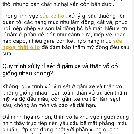
thời nhưng bản chất hư hại vẫn còn bên dưới.
Trong lĩnh vực
sửa xe hơi
, xử lý gỉ sâu thường liên
quan tới các hạng mục như làm đồng, cắt vá, phục
hồi mép ghép và sơn lại đồng bộ bề mặt. Nếu vị trí
rỉ nằm ở phần dễ nhìn như cánh cửa, mép vè hoặc
nắp capo, nhiều gara còn kết hợp hạng mục
sửa
ngoại thất ô tô
để đảm bảo thẩm mỹ đồng đều sau
sửa.
Quy trình xử lý rỉ sét ở gầm xe và thân vỏ có
giống nhau không?
Không, quy trình xử lý rỉ sét ở gầm xe và thân vỏ
không giống nhau hoàn toàn; thân vỏ ưu tiên thẩm
mỹ và độ đều màu, còn gầm xe ưu tiên làm sạch
sâu, chống ăn mòn và bảo vệ dài hạn.
Để minh họa rõ hơn, thân vỏ là khu vực người dùng
nhìn thấy trực tiếp nên yêu cầu bề mặt phẳng, màu
chuẩn, lớp sơn đồng nhất với phần xung quanh.