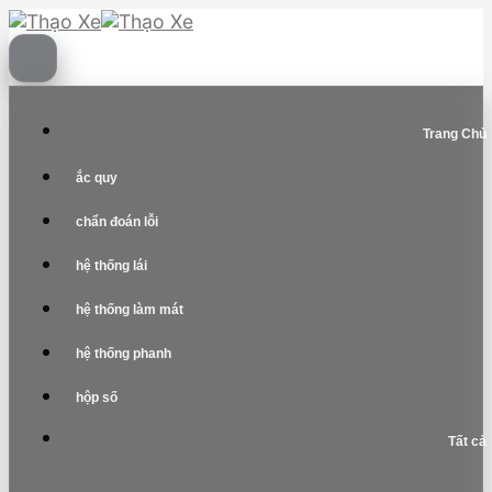
Skip
to
content
Trang Chủ
ắc quy
chẩn đoán lỗi
hệ thống lái
hệ thống làm mát
hệ thống phanh
hộp số
Tất cả