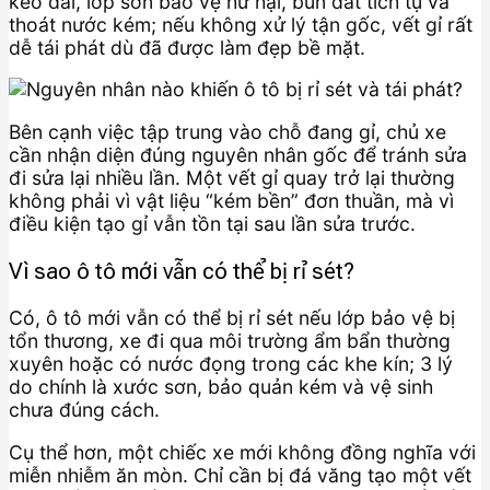
kéo dài, lớp sơn bảo vệ hư hại, bùn đất tích tụ và
thoát nước kém; nếu không xử lý tận gốc, vết gỉ rất
dễ tái phát dù đã được làm đẹp bề mặt.
Bên cạnh việc tập trung vào chỗ đang gỉ, chủ xe
cần nhận diện đúng nguyên nhân gốc để tránh sửa
đi sửa lại nhiều lần. Một vết gỉ quay trở lại thường
không phải vì vật liệu “kém bền” đơn thuần, mà vì
điều kiện tạo gỉ vẫn tồn tại sau lần sửa trước.
Vì sao ô tô mới vẫn có thể bị rỉ sét?
Có, ô tô mới vẫn có thể bị rỉ sét nếu lớp bảo vệ bị
tổn thương, xe đi qua môi trường ẩm bẩn thường
xuyên hoặc có nước đọng trong các khe kín; 3 lý
do chính là xước sơn, bảo quản kém và vệ sinh
chưa đúng cách.
Cụ thể hơn, một chiếc xe mới không đồng nghĩa với
miễn nhiễm ăn mòn. Chỉ cần bị đá văng tạo một vết