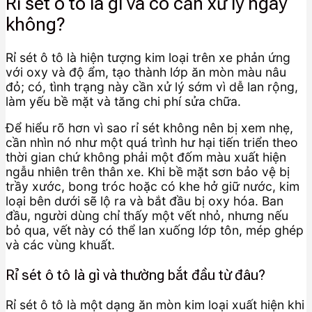
Rỉ sét ô tô là gì và có cần xử lý ngay
không?
Rỉ sét ô tô là hiện tượng kim loại trên xe phản ứng
với oxy và độ ẩm, tạo thành lớp ăn mòn màu nâu
đỏ; có, tình trạng này cần xử lý sớm vì dễ lan rộng,
làm yếu bề mặt và tăng chi phí sửa chữa.
Để hiểu rõ hơn vì sao rỉ sét không nên bị xem nhẹ,
cần nhìn nó như một quá trình hư hại tiến triển theo
thời gian chứ không phải một đốm màu xuất hiện
ngẫu nhiên trên thân xe. Khi bề mặt sơn bảo vệ bị
trầy xước, bong tróc hoặc có khe hở giữ nước, kim
loại bên dưới sẽ lộ ra và bắt đầu bị oxy hóa. Ban
đầu, người dùng chỉ thấy một vết nhỏ, nhưng nếu
bỏ qua, vết này có thể lan xuống lớp tôn, mép ghép
và các vùng khuất.
Rỉ sét ô tô là gì và thường bắt đầu từ đâu?
Rỉ sét ô tô là một dạng ăn mòn kim loại xuất hiện khi