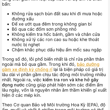
bẩn:
Không rửa sạch bùn đất sau khi đi mưa hoặc
đường xấu
Để xe ướt qua đêm trong không gian bí
Bỏ qua các đốm sơn phồng nhỏ
Không kiểm tra hốc bánh, gầm và chân cửa
Không xử lý các ron cao su hoặc khe thoát
nước bị nghẹt
Chậm khắc phục dấu hiệu ẩm mốc sau ngập
Trong số đó, lỗi phổ biến nhất là chỉ rửa phần thân
ngoài mà bỏ qua gầm. Trong khi đó,
bảo dưỡng
gầm xe định kỳ chống rỉ
lại là biện pháp có giá trị
lâu dài vì phần gầm chịu tác động môi trường nhiều
nhất. Ngoài ra, việc
kiểm tra ron và khe hở gây
đọng nước
cũng giúp phát hiện sớm các điểm ẩm
lâu ngày, vốn là nguyên nhân âm thầm khiến gỉ xuất
hiện ở các mép kín.
Theo Cơ quan Bảo vệ Môi trường Hoa Kỳ (EPA), độ
ẩm, muối và chất ô nhiễm trong môi trường có thể