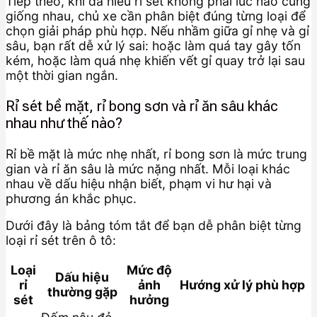
Tiếp theo, khi đã hiểu rỉ sét không phải lúc nào cũng
giống nhau, chủ xe cần phân biệt đúng từng loại để
chọn giải pháp phù hợp. Nếu nhầm giữa gỉ nhẹ và gỉ
sâu, bạn rất dễ xử lý sai: hoặc làm quá tay gây tốn
kém, hoặc làm quá nhẹ khiến vết gỉ quay trở lại sau
một thời gian ngắn.
Rỉ sét bề mặt, rỉ bong sơn và rỉ ăn sâu khác
nhau như thế nào?
Rỉ bề mặt là mức nhẹ nhất, rỉ bong sơn là mức trung
gian và rỉ ăn sâu là mức nặng nhất. Mỗi loại khác
nhau về dấu hiệu nhận biết, phạm vi hư hại và
phương án khắc phục.
Dưới đây là bảng tóm tắt để bạn dễ phân biệt từng
loại rỉ sét trên ô tô:
Loại
Mức độ
Dấu hiệu
rỉ
ảnh
Hướng xử lý phù hợp
thường gặp
sét
hưởng