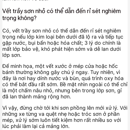
Vết trầy sơn nhỏ có thể dẫn đến rỉ sét nghiêm
trọng không?
Có, vết trầy sơn nhỏ có thể dẫn đến rỉ sét nghiêm
trọng nếu lớp kim loại bên dưới đã lộ ra và tiếp tục
gặp nước, bụi bẩn hoặc hóa chất; 3 lý do chính là
mất lớp bảo vệ, khó phát hiện sớm và dễ lan dưới
lớp sơn.
Để minh họa, một vết xước ở mép cửa hoặc hốc
bánh thường không gây chú ý ngay. Tuy nhiên, vì
đây là nơi hay dính nước và bùn, quá trình oxy hóa
có thể bắt đầu rất sớm. Bề mặt nhìn ngoài có thể chỉ
là một chấm nâu nhỏ, nhưng bên trong lớp sơn, gỉ
đã lan thành mảng rộng hơn.
Vì vậy, đừng chờ tới khi sơn phồng lên mới xử lý. Với
những xe từng va quệt nhẹ hoặc tróc sơn ở phần
mép, xử lý sớm luôn tiết kiệm hơn rất nhiều so với
lúc phải làm lại cả mảng lớn.