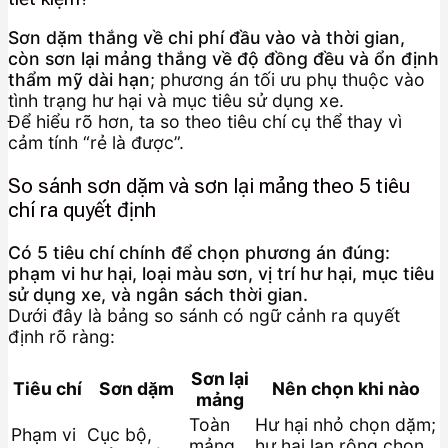
Sơn dặm thắng về chi phí đầu vào và thời gian,
còn sơn lại mảng thắng về độ đồng đều và ổn định
thẩm mỹ dài hạn
; phương án tối ưu phụ thuộc vào
tình trạng hư hại và mục tiêu sử dụng xe.
Để hiểu rõ hơn, ta so theo tiêu chí cụ thể thay vì
cảm tính “rẻ là được”.
So sánh sơn dặm và sơn lại mảng theo 5 tiêu
chí ra quyết định
Có 5 tiêu chí chính để chọn phương án đúng:
phạm vi hư hại, loại màu sơn, vị trí hư hại, mục tiêu
sử dụng xe, và ngân sách thời gian.
Dưới đây là bảng so sánh có ngữ cảnh ra quyết
định rõ ràng:
Sơn lại
Tiêu chí
Sơn dặm
Nên chọn khi nào
mảng
Toàn
Hư hại nhỏ chọn dặm;
Phạm vi
Cục bộ,
mảng
hư hại lan rộng chọn