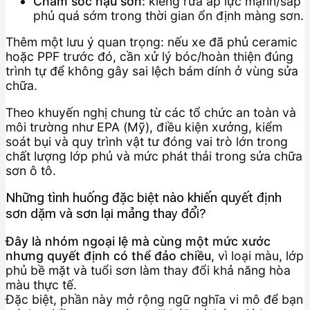
Chăm sóc hậu sơn:
kiêng rửa áp lực mạnh/sáp
phủ quá sớm trong thời gian ổn định màng sơn.
Thêm một lưu ý quan trọng: nếu xe đã phủ ceramic
hoặc PPF trước đó, cần xử lý bóc/hoàn thiện đúng
trình tự để không gây sai lệch bám dính ở vùng sửa
chữa.
Theo khuyến nghị chung từ các tổ chức an toàn và
môi trường như EPA (Mỹ), điều kiện xưởng, kiểm
soát bụi và quy trình vật tư đóng vai trò lớn trong
chất lượng lớp phủ và mức phát thải trong sửa chữa
sơn ô tô.
Những tình huống đặc biệt nào khiến quyết định
sơn dặm và sơn lại mảng thay đổi?
Đây là nhóm ngoại lệ mà cùng một mức xước
nhưng quyết định có thể đảo chiều
, vì loại màu, lớp
phủ bề mặt và tuổi sơn làm thay đổi khả năng hòa
màu thực tế.
Đặc biệt, phần này mở rộng ngữ nghĩa vi mô để bạn