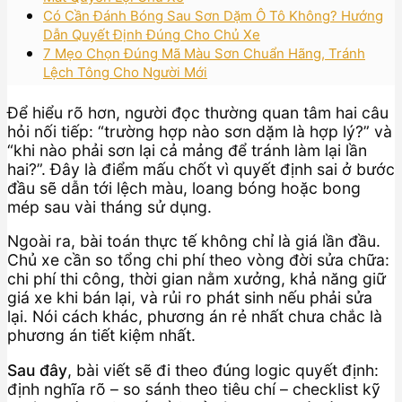
Có Cần Đánh Bóng Sau Sơn Dặm Ô Tô Không? Hướng
Dẫn Quyết Định Đúng Cho Chủ Xe
7 Mẹo Chọn Đúng Mã Màu Sơn Chuẩn Hãng, Tránh
Lệch Tông Cho Người Mới
Để hiểu rõ hơn, người đọc thường quan tâm hai câu
hỏi nối tiếp: “trường hợp nào sơn dặm là hợp lý?” và
“khi nào phải sơn lại cả mảng để tránh làm lại lần
hai?”. Đây là điểm mấu chốt vì quyết định sai ở bước
đầu sẽ dẫn tới lệch màu, loang bóng hoặc bong
mép sau vài tháng sử dụng.
Ngoài ra, bài toán thực tế không chỉ là giá lần đầu.
Chủ xe cần so tổng chi phí theo vòng đời sửa chữa:
chi phí thi công, thời gian nằm xưởng, khả năng giữ
giá xe khi bán lại, và rủi ro phát sinh nếu phải sửa
lại. Nói cách khác, phương án rẻ nhất chưa chắc là
phương án tiết kiệm nhất.
Sau đây
, bài viết sẽ đi theo đúng logic quyết định:
định nghĩa rõ – so sánh theo tiêu chí – checklist kỹ