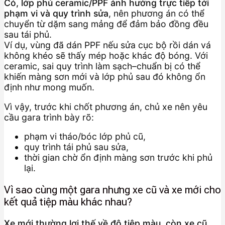
Có, lớp phủ ceramic/PPF ảnh hưởng trực tiếp tới
phạm vi và quy trình sửa
, nên phương án có thể
chuyển từ dặm sang mảng để đảm bảo đồng đều
sau tái phủ.
Ví dụ, vùng đã dán PPF nếu sửa cục bộ rồi dán vá
không khéo sẽ thấy mép hoặc khác độ bóng. Với
ceramic, sai quy trình làm sạch–chuẩn bị có thể
khiến màng sơn mới và lớp phủ sau đó không ổn
định như mong muốn.
Vì vậy, trước khi chốt phương án, chủ xe nên yêu
cầu gara trình bày rõ:
phạm vi tháo/bóc lớp phủ cũ,
quy trình tái phủ sau sửa,
thời gian chờ ổn định màng sơn trước khi phủ
lại.
Vì sao cùng một gara nhưng xe cũ và xe mới cho
kết quả tiệp màu khác nhau?
Xe mới thường lợi thế về độ tiệp màu, còn xe cũ