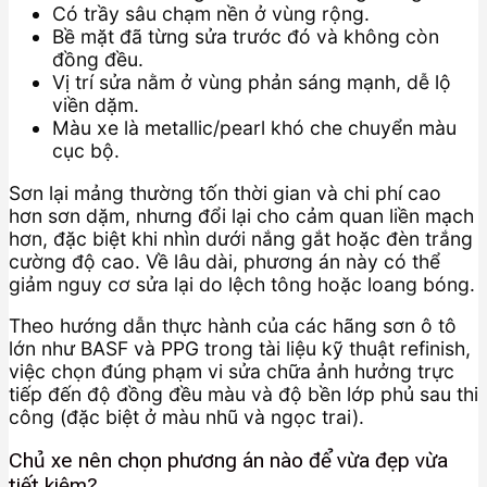
Có trầy sâu chạm nền ở vùng rộng.
Bề mặt đã từng sửa trước đó và không còn
đồng đều.
Vị trí sửa nằm ở vùng phản sáng mạnh, dễ lộ
viền dặm.
Màu xe là metallic/pearl khó che chuyển màu
cục bộ.
Sơn lại mảng thường tốn thời gian và chi phí cao
hơn sơn dặm, nhưng đổi lại cho cảm quan liền mạch
hơn, đặc biệt khi nhìn dưới nắng gắt hoặc đèn trắng
cường độ cao. Về lâu dài, phương án này có thể
giảm nguy cơ sửa lại do lệch tông hoặc loang bóng.
Theo hướng dẫn thực hành của các hãng sơn ô tô
lớn như BASF và PPG trong tài liệu kỹ thuật refinish,
việc chọn đúng phạm vi sửa chữa ảnh hưởng trực
tiếp đến độ đồng đều màu và độ bền lớp phủ sau thi
công (đặc biệt ở màu nhũ và ngọc trai).
Chủ xe nên chọn phương án nào để vừa đẹp vừa
tiết kiệm?