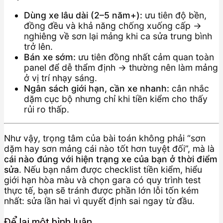
Dùng xe lâu dài (2–5 năm+):
ưu tiên độ bền,
đồng đều và khả năng chống xuống cấp →
nghiêng về sơn lại mảng khi ca sửa trung bình
trở lên.
Bán xe sớm:
ưu tiên đồng nhất cảm quan toàn
panel để dễ thẩm định → thường nên làm mảng
ở vị trí nhạy sáng.
Ngân sách giới hạn, cần xe nhanh:
cân nhắc
dặm cục bộ nhưng chỉ khi tiền kiểm cho thấy
rủi ro thấp.
Như vậy, trọng tâm của bài toán không phải “sơn
dặm hay sơn mảng cái nào tốt hơn tuyệt đối”, mà là
cái nào đúng với hiện trạng xe của bạn ở thời điểm
sửa
. Nếu bạn nắm được checklist tiền kiểm, hiểu
giới hạn hòa màu và chọn gara có quy trình test
thực tế, bạn sẽ tránh được phần lớn lỗi tốn kém
nhất: sửa lần hai vì quyết định sai ngay từ đầu.
Để lại một bình luận