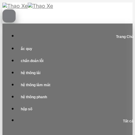
Skip
to
content
Trang Chủ
ắc quy
chẩn đoán lỗi
hệ thống lái
hệ thống làm mát
hệ thống phanh
hộp số
Tất cả