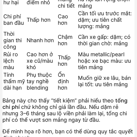
hư hại
điểm nhỏ
chi tiết
mảng
Cần tối ưu trước mắt:
Chi phí
Cao
Thấp hơn
dặm; ưu tiên chất
ban đầu
hơn
lượng: mảng
Thời
Chậm
Cần xe gấp: dặm; có
gian thi
Nhanh hơn
hơn
thời gian chờ: mảng
công
Rủi ro
Cao hơn ở
Màu metallic/pearl
Thấp
lệch
xe cũ/màu
hoặc xe bạc màu: ưu
hơn
màu
khó
tiên mảng
Tính
Phụ thuộc
Ổn
Muốn giữ xe lâu, bán
thẩm mỹ
tay nghề
định
lại tốt: ưu tiên mảng
dài hạn
blending
hơn
Bảng này cho thấy “tiết kiệm” phải hiểu theo
tổng
chi phí
chứ không chỉ giá lần đầu. Nếu dặm rẻ
nhưng 3–6 tháng sau lộ viền phải làm lại, tổng chi
phí có thể vượt sơn mảng ngay từ đầu.
Để minh họa rõ hơn, bạn có thể dùng quy tắc quyết