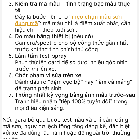
Kiểm tra mã màu + tình trạng bạc màu thực
tế
Đây là bước nền cho “
mẹo chọn màu sơn
đúng mã
”: mã màu chỉ là điểm xuất phát, cần
hiệu chỉnh theo tuổi sơn.
Đo màu bằng thiết bị (nếu có)
Camera/spectro cho bộ công thức gần nhất
trước khi thợ tinh chỉnh thủ công.
Làm tấm test-spray
Phun thử lên card để so dưới nhiều góc nhìn
trước khi lên xe.
Chốt phạm vi sửa trên xe
Đánh dấu rõ “dặm cục bộ” hay “làm cả mảng”
để tránh phát sinh.
Thống nhất kỳ vọng bằng ảnh mẫu trước–sau
Tránh hiểu nhầm “tiệp 100% tuyệt đối” trong
mọi điều kiện sáng.
Nếu gara bỏ qua bước test màu và chỉ bám cứng
mã sơn, nguy cơ lệch tông tăng đáng kể, đặc biệt
với xe đã dùng lâu năm hoặc để ngoài trời thường