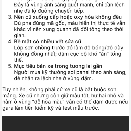
Đây là vùng ánh sáng quét mạnh, chỉ cần lệch
nhẹ đã lộ đường chuyển tiếp.
Nền cũ xuống cấp hoặc oxy hóa không đều
Dù pha đúng mã gốc, màu hiển thị thực tế vẫn
khác vì nền xung quanh đã đổi tông theo thời
gian.
Bề mặt có nhiều vết sửa cũ
Lớp sơn chồng trước đó làm độ bóng/độ dày
không đồng nhất; dặm cục bộ khó “ăn” tổng
thể.
Mục tiêu bán xe trong tương lai gần
Người mua kỹ thường soi panel theo ánh sáng,
dễ nhận ra lệch nhẹ ở vùng dặm.
Tuy nhiên, không phải cứ xe cũ là bắt buộc sơn
mảng. Xe cũ nhưng còn giữ màu tốt, hư hại nhỏ và
nằm ở vùng “dễ hòa màu” vẫn có thể dặm được nếu
gara làm tiền kiểm kỹ và test mẫu trước.