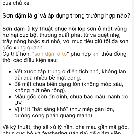
của chủ xe.
Sơn dặm là gì và áp dụng trong trường hợp nào?
Sơn dặm là kỹ thuật phục hồi lớp sơn ở một vùng
hư hại cục bộ
, thường xuất phát từ va quệt nhẹ,
trầy nông hoặc sứt nhỏ, với mục tiêu giữ tối đa sơn
gốc xung quanh.
Cụ thể hơn, “
sơn dặm ô tô
” phù hợp khi thỏa đồng
thời các điều kiện sau:
Vết xước tập trung ở diện tích nhỏ, không lan
dài qua nhiều bề mặt cong.
Bề mặt chưa biến dạng lớn (không móp sâu,
không nứt nền rộng).
Màu gốc còn ổn định, chưa bạc màu mạnh do
UV.
Vị trí ít “bắt sáng khó” (như mép gân lớn,
đường cong phản quang mạnh).
Về kỹ thuật, thợ sẽ xử lý nền, pha màu gần mã gốc,
phun cục bộ và feathering (tán rìa) để giảm viền