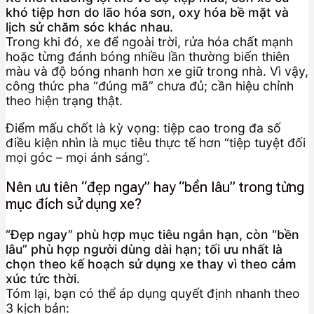
khó tiệp hơn do lão hóa sơn, oxy hóa bề mặt và
lịch sử chăm sóc khác nhau.
Trong khi đó, xe để ngoài trời, rửa hóa chất mạnh
hoặc từng đánh bóng nhiều lần thường biến thiên
màu và độ bóng nhanh hơn xe giữ trong nhà. Vì vậy,
công thức pha “đúng mã” chưa đủ; cần hiệu chỉnh
theo hiện trạng thật.
Điểm mấu chốt là kỳ vọng: tiệp cao trong đa số
điều kiện nhìn là mục tiêu thực tế hơn “tiệp tuyệt đối
mọi góc – mọi ánh sáng”.
Nên ưu tiên “đẹp ngay” hay “bền lâu” trong từng
mục đích sử dụng xe?
“Đẹp ngay” phù hợp mục tiêu ngắn hạn, còn “bền
lâu” phù hợp người dùng dài hạn; tối ưu nhất là
chọn theo kế hoạch sử dụng xe thay vì theo cảm
xúc tức thời.
Tóm lại, bạn có thể áp dụng quyết định nhanh theo
3 kịch bản: