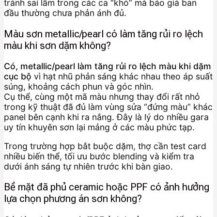
tránh sai lầm trong các ca “khó” mà báo giá ban
đầu thường chưa phản ánh đủ.
Màu sơn metallic/pearl có làm tăng rủi ro lệch
màu khi sơn dặm không?
Có, metallic/pearl làm tăng rủi ro lệch màu khi dặm
cục bộ
vì hạt nhũ phản sáng khác nhau theo áp suất
súng, khoảng cách phun và góc nhìn.
Cụ thể, cùng một mã màu nhưng thay đổi rất nhỏ
trong kỹ thuật đã đủ làm vùng sửa “đứng màu” khác
panel bên cạnh khi ra nắng. Đây là lý do nhiều gara
uy tín khuyên sơn lại mảng ở các màu phức tạp.
Trong trường hợp bắt buộc dặm, thợ cần test card
nhiều biến thể, tối ưu bước blending và kiểm tra
dưới ánh sáng tự nhiên trước khi bàn giao.
Bề mặt đã phủ ceramic hoặc PPF có ảnh hưởng
lựa chọn phương án sơn không?