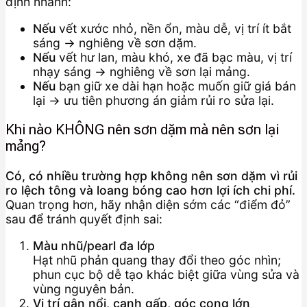
định nhanh:
Nếu
vết xước nhỏ, nền ổn, màu dễ, vị trí ít bắt
sáng → nghiêng về sơn dặm.
Nếu
vết hư lan, màu khó, xe đã bạc màu, vị trí
nhạy sáng → nghiêng về sơn lại mảng.
Nếu
bạn giữ xe dài hạn hoặc muốn giữ giá bán
lại → ưu tiên phương án giảm rủi ro sửa lại.
Khi nào KHÔNG nên sơn dặm mà nên sơn lại
mảng?
Có, có nhiều trường hợp không nên sơn dặm vì rủi
ro lệch tông và loang bóng cao hơn lợi ích chi phí.
Quan trọng hơn, hãy nhận diện sớm các “điểm đỏ”
sau để tránh quyết định sai:
Màu nhũ/pearl đa lớp
Hạt nhũ phản quang thay đổi theo góc nhìn;
phun cục bộ dễ tạo khác biệt giữa vùng sửa và
vùng nguyên bản.
Vị trí gân nổi, cạnh gấp, góc cong lớn