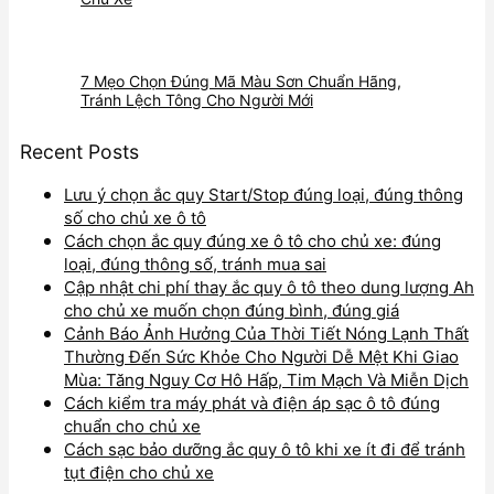
7 Mẹo Chọn Đúng Mã Màu Sơn Chuẩn Hãng,
Tránh Lệch Tông Cho Người Mới
Recent Posts
Lưu ý chọn ắc quy Start/Stop đúng loại, đúng thông
số cho chủ xe ô tô
Cách chọn ắc quy đúng xe ô tô cho chủ xe: đúng
loại, đúng thông số, tránh mua sai
Cập nhật chi phí thay ắc quy ô tô theo dung lượng Ah
cho chủ xe muốn chọn đúng bình, đúng giá
Cảnh Báo Ảnh Hưởng Của Thời Tiết Nóng Lạnh Thất
Thường Đến Sức Khỏe Cho Người Dễ Mệt Khi Giao
Mùa: Tăng Nguy Cơ Hô Hấp, Tim Mạch Và Miễn Dịch
Cách kiểm tra máy phát và điện áp sạc ô tô đúng
chuẩn cho chủ xe
Cách sạc bảo dưỡng ắc quy ô tô khi xe ít đi để tránh
tụt điện cho chủ xe