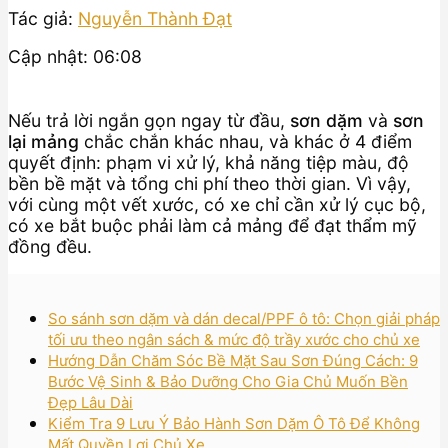
Tác giả:
Nguyễn Thành Đạt
Cập nhật: 06:08
Nếu trả lời ngắn gọn ngay từ đầu,
sơn dặm
và
sơn
lại mảng
chắc chắn khác nhau, và khác ở 4 điểm
quyết định: phạm vi xử lý, khả năng tiệp màu, độ
bền bề mặt và tổng chi phí theo thời gian. Vì vậy,
với cùng một vết xước, có xe chỉ cần xử lý cục bộ,
có xe bắt buộc phải làm cả mảng để đạt thẩm mỹ
đồng đều.
So sánh sơn dặm và dán decal/PPF ô tô: Chọn giải pháp
tối ưu theo ngân sách & mức độ trầy xước cho chủ xe
Hướng Dẫn Chăm Sóc Bề Mặt Sau Sơn Đúng Cách: 9
Bước Vệ Sinh & Bảo Dưỡng Cho Gia Chủ Muốn Bền
Đẹp Lâu Dài
Kiểm Tra 9 Lưu Ý Bảo Hành Sơn Dặm Ô Tô Để Không
Mất Quyền Lợi Chủ Xe