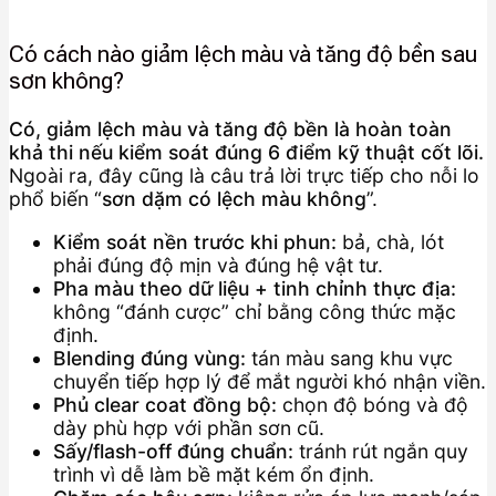
Có cách nào giảm lệch màu và tăng độ bền sau
sơn không?
Có, giảm lệch màu và tăng độ bền là hoàn toàn
khả thi nếu kiểm soát đúng 6 điểm kỹ thuật cốt lõi.
Ngoài ra, đây cũng là câu trả lời trực tiếp cho nỗi lo
phổ biến “
sơn dặm có lệch màu không
”.
Kiểm soát nền trước khi phun:
bả, chà, lót
phải đúng độ mịn và đúng hệ vật tư.
Pha màu theo dữ liệu + tinh chỉnh thực địa:
không “đánh cược” chỉ bằng công thức mặc
định.
Blending đúng vùng:
tán màu sang khu vực
chuyển tiếp hợp lý để mắt người khó nhận viền.
Phủ clear coat đồng bộ:
chọn độ bóng và độ
dày phù hợp với phần sơn cũ.
Sấy/flash-off đúng chuẩn:
tránh rút ngắn quy
trình vì dễ làm bề mặt kém ổn định.