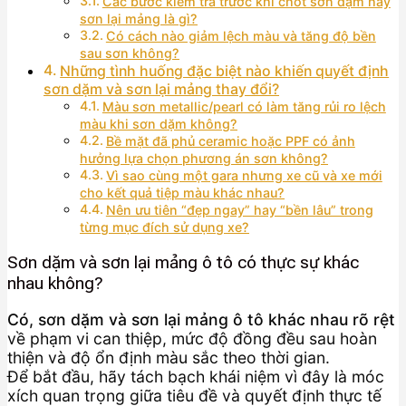
Các bước kiểm tra trước khi chốt sơn dặm hay
sơn lại mảng là gì?
Có cách nào giảm lệch màu và tăng độ bền
sau sơn không?
Những tình huống đặc biệt nào khiến quyết định
sơn dặm và sơn lại mảng thay đổi?
Màu sơn metallic/pearl có làm tăng rủi ro lệch
màu khi sơn dặm không?
Bề mặt đã phủ ceramic hoặc PPF có ảnh
hưởng lựa chọn phương án sơn không?
Vì sao cùng một gara nhưng xe cũ và xe mới
cho kết quả tiệp màu khác nhau?
Nên ưu tiên “đẹp ngay” hay “bền lâu” trong
từng mục đích sử dụng xe?
Sơn dặm và sơn lại mảng ô tô có thực sự khác
nhau không?
Có, sơn dặm và sơn lại mảng ô tô khác nhau rõ rệt
về phạm vi can thiệp, mức độ đồng đều sau hoàn
thiện và độ ổn định màu sắc theo thời gian.
Để bắt đầu, hãy tách bạch khái niệm vì đây là móc
xích quan trọng giữa tiêu đề và quyết định thực tế