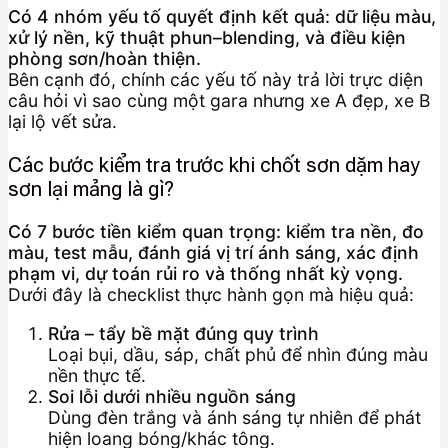
Có 4 nhóm yếu tố quyết định kết quả: dữ liệu màu,
xử lý nền, kỹ thuật phun–blending, và điều kiện
phòng sơn/hoàn thiện.
Bên cạnh đó, chính các yếu tố này trả lời trực diện
câu hỏi vì sao cùng một gara nhưng xe A đẹp, xe B
lại lộ vết sửa.
Các bước kiểm tra trước khi chốt sơn dặm hay
sơn lại mảng là gì?
Có 7 bước tiền kiểm quan trọng: kiểm tra nền, đo
màu, test mẫu, đánh giá vị trí ánh sáng, xác định
phạm vi, dự toán rủi ro và thống nhất kỳ vọng.
Dưới đây là checklist thực hành gọn mà hiệu quả:
Rửa – tẩy bề mặt đúng quy trình
Loại bụi, dầu, sáp, chất phủ để nhìn đúng màu
nền thực tế.
Soi lỗi dưới nhiều nguồn sáng
Dùng đèn trắng và ánh sáng tự nhiên để phát
hiện loang bóng/khác tông.