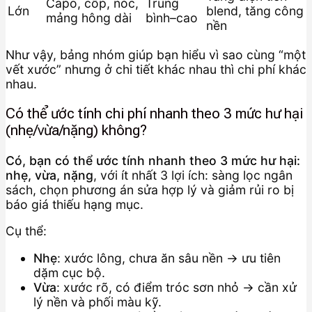
Capo, cốp, nóc,
Trung
Lớn
blend, tăng công
mảng hông dài
bình–cao
nền
Như vậy, bảng nhóm giúp bạn hiểu vì sao cùng “một
vết xước” nhưng ở chi tiết khác nhau thì chi phí khác
nhau.
Có thể ước tính chi phí nhanh theo 3 mức hư hại
(nhẹ/vừa/nặng) không?
Có, bạn có thể ước tính nhanh theo 3 mức hư hại:
nhẹ, vừa, nặng
, với ít nhất 3 lợi ích: sàng lọc ngân
sách, chọn phương án sửa hợp lý và giảm rủi ro bị
báo giá thiếu hạng mục.
Cụ thể:
Nhẹ
: xước lông, chưa ăn sâu nền → ưu tiên
dặm cục bộ.
Vừa
: xước rõ, có điểm tróc sơn nhỏ → cần xử
lý nền và phối màu kỹ.