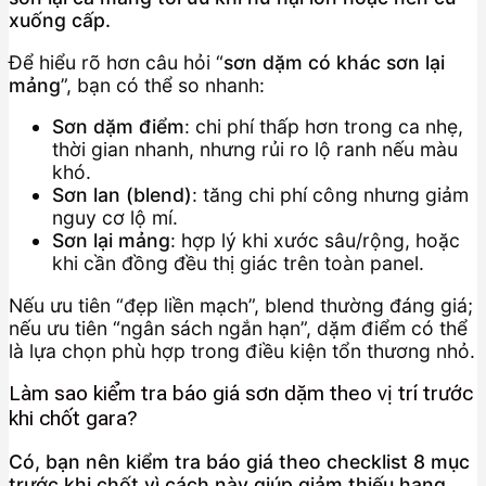
xuống cấp.
Để hiểu rõ hơn câu hỏi “
sơn dặm có khác sơn lại
mảng
”, bạn có thể so nhanh:
Sơn dặm điểm
: chi phí thấp hơn trong ca nhẹ,
thời gian nhanh, nhưng rủi ro lộ ranh nếu màu
khó.
Sơn lan (blend)
: tăng chi phí công nhưng giảm
nguy cơ lộ mí.
Sơn lại mảng
: hợp lý khi xước sâu/rộng, hoặc
khi cần đồng đều thị giác trên toàn panel.
Nếu ưu tiên “đẹp liền mạch”, blend thường đáng giá;
nếu ưu tiên “ngân sách ngắn hạn”, dặm điểm có thể
là lựa chọn phù hợp trong điều kiện tổn thương nhỏ.
Làm sao kiểm tra báo giá sơn dặm theo vị trí trước
khi chốt gara?
Có, bạn nên kiểm tra báo giá theo checklist 8 mục
trước khi chốt vì cách này giúp giảm thiếu hạng