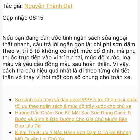
Tác giả:
Nguyễn Thành Đạt
Cập nhật: 06:15
Nếu bạn đang cần ước tính ngân sách sửa ngoại
thất nhanh, câu trả lời ngắn gọn là:
chi phí sơn dặm
theo vị trí ô tô không có một mức cố định
, mà phụ
thuộc trực tiếp vào vị trí hư hại, mức độ xước, loại
màu và yêu cầu đồng màu sau hoàn thiện. Vì vậy,
cách tra cứu hiệu quả nhất là đi theo từng chi tiết
thân vỏ thay vì hỏi một con số chung cho toàn xe.
So sánh sơn dặm và dán decal/PPF ô tô: Chọn giải pháp
tối ưu theo ngân sách & mức độ trầy xước cho chủ xe
Hướng Dẫn Chăm Sóc Bề Mặt Sau Sơn Đúng Cách: 9
Bước Vệ Sinh & Bảo Dưỡng Cho Gia Chủ Muốn Bền
Đẹp Lâu Dài
Kiểm Tra 9 Lưu Ý Bảo Hành Sơn Dặm Ô Tô Để Không
Mất Quyền Lợi Chủ Xe