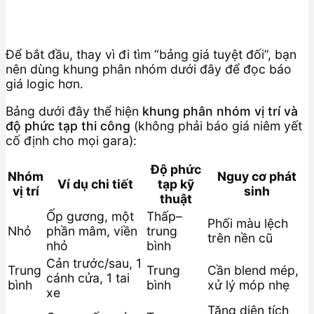
Để bắt đầu, thay vì đi tìm “bảng giá tuyệt đối”, bạn
nên dùng khung phân nhóm dưới đây để đọc báo
giá logic hơn.
Bảng dưới đây thể hiện
khung phân nhóm vị trí và
độ phức tạp thi công
(không phải báo giá niêm yết
cố định cho mọi gara):
Độ phức
Nhóm
Nguy cơ phát
Ví dụ chi tiết
tạp kỹ
vị trí
sinh
thuật
Ốp gương, một
Thấp–
Phối màu lệch
Nhỏ
phần mâm, viền
trung
trên nền cũ
nhỏ
bình
Cản trước/sau, 1
Trung
Trung
Cần blend mép,
cánh cửa, 1 tai
bình
bình
xử lý móp nhẹ
xe
Tăng diện tích