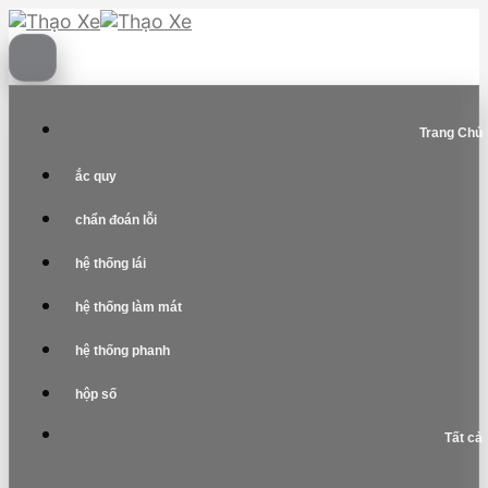
Skip
to
content
Trang Chủ
ắc quy
chẩn đoán lỗi
hệ thống lái
hệ thống làm mát
hệ thống phanh
hộp số
Tất cả