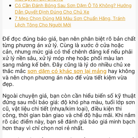
Có Cần Đánh Bóng Sau Sơn Dặm Ô Tô Không? Hướng
Dẫn Quyết Định Đúng Cho Chủ Xe
7 Mẹo Chọn Đúng Mã Màu Sơn Chuẩn Hãng, Tránh
Lệch Tông Cho Người Mới
Để đọc đúng báo giá, bạn nên phân biệt rõ bản chất
từng phương án xử lý. Cùng là xước ở cửa hoặc
cản, nhưng mức giá có thể chênh đáng kể nếu phải
xử lý nền sâu, xử lý móp nhẹ hoặc phối màu lan
sang mảng kế bên. Đây cũng là lý do nhiều chủ xe
thắc mắc
sơn dặm có khác sơn lại mảng
hay không
và nên chọn phương án nào để vừa tiết kiệm vừa
đẹp.
Ngoài chuyện giá, bạn còn cần hiểu biến số kỹ thuật
đứng sau mỗi báo giá: độ khó pha màu, tuổi lớp sơn
cũ, vật liệu chi tiết (nhựa/kim loại), điều kiện thi
công, thời gian bàn giao và chế độ hậu mãi. Khi nắm
rõ các điểm này, bạn sẽ đánh giá báo giá minh bạch
hơn thay vì chỉ chọn nơi rẻ nhất.