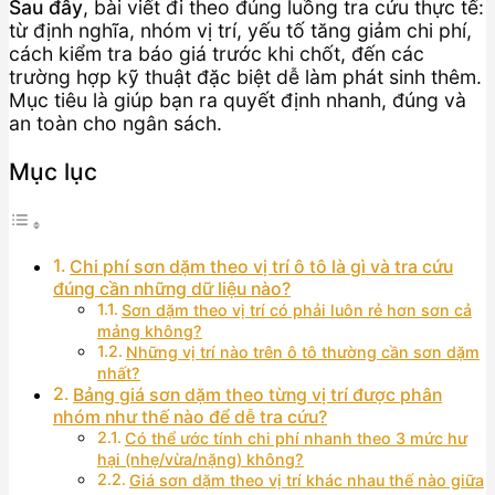
Sau đây
, bài viết đi theo đúng luồng tra cứu thực tế:
từ định nghĩa, nhóm vị trí, yếu tố tăng giảm chi phí,
cách kiểm tra báo giá trước khi chốt, đến các
trường hợp kỹ thuật đặc biệt dễ làm phát sinh thêm.
Mục tiêu là giúp bạn ra quyết định nhanh, đúng và
an toàn cho ngân sách.
Mục lục
Chi phí sơn dặm theo vị trí ô tô là gì và tra cứu
đúng cần những dữ liệu nào?
Sơn dặm theo vị trí có phải luôn rẻ hơn sơn cả
mảng không?
Những vị trí nào trên ô tô thường cần sơn dặm
nhất?
Bảng giá sơn dặm theo từng vị trí được phân
nhóm như thế nào để dễ tra cứu?
Có thể ước tính chi phí nhanh theo 3 mức hư
hại (nhẹ/vừa/nặng) không?
Giá sơn dặm theo vị trí khác nhau thế nào giữa