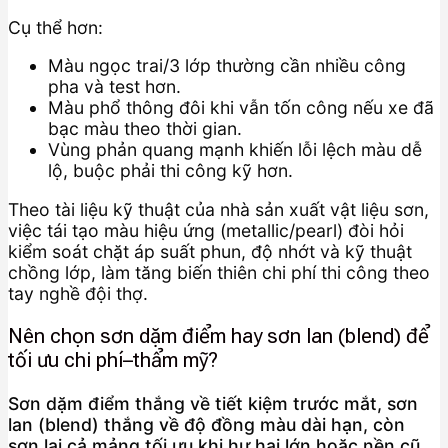
Cụ thể hơn:
Màu ngọc trai/3 lớp thường cần nhiều công
pha và test hơn.
Màu phổ thông đôi khi vẫn tốn công nếu xe đã
bạc màu theo thời gian.
Vùng phản quang mạnh khiến lỗi lệch màu dễ
lộ, buộc phải thi công kỹ hơn.
Theo tài liệu kỹ thuật của nhà sản xuất vật liệu sơn,
việc tái tạo màu hiệu ứng (metallic/pearl) đòi hỏi
kiểm soát chặt áp suất phun, độ nhớt và kỹ thuật
chồng lớp, làm tăng biến thiên chi phí thi công theo
tay nghề đội thợ.
Nên chọn sơn dặm điểm hay sơn lan (blend) để
tối ưu chi phí–thẩm mỹ?
Sơn dặm điểm thắng về tiết kiệm trước mắt, sơn
lan (blend) thắng về độ đồng màu dài hạn, còn
sơn lại cả mảng tối ưu khi hư hại lớn hoặc nền cũ