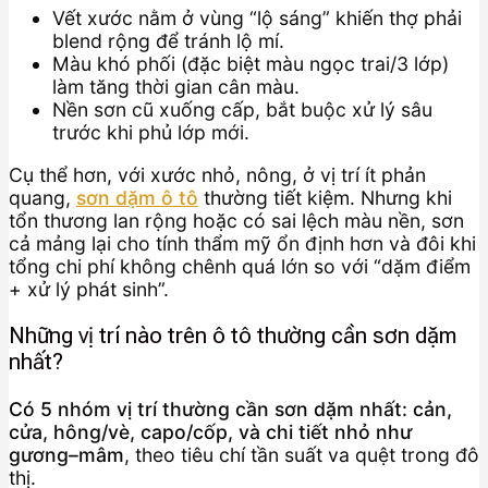
Vết xước nằm ở vùng “lộ sáng” khiến thợ phải
blend rộng để tránh lộ mí.
Màu khó phối (đặc biệt màu ngọc trai/3 lớp)
làm tăng thời gian cân màu.
Nền sơn cũ xuống cấp, bắt buộc xử lý sâu
trước khi phủ lớp mới.
Cụ thể hơn, với xước nhỏ, nông, ở vị trí ít phản
quang,
sơn dặm ô tô
thường tiết kiệm. Nhưng khi
tổn thương lan rộng hoặc có sai lệch màu nền, sơn
cả mảng lại cho tính thẩm mỹ ổn định hơn và đôi khi
tổng chi phí không chênh quá lớn so với “dặm điểm
+ xử lý phát sinh”.
Những vị trí nào trên ô tô thường cần sơn dặm
nhất?
Có 5 nhóm vị trí thường cần sơn dặm nhất: cản,
cửa, hông/vè, capo/cốp, và chi tiết nhỏ như
gương–mâm
, theo tiêu chí tần suất va quệt trong đô
thị.