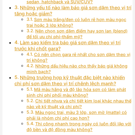
sedan, hatchback và SUV/CUV?
Những yếu tố nào làm báo giá sơn dặm theo vị trí
tăng hoặc giảm?
Sơn màu trắng/đen có luôn rẻ hơn màu ngọc
trai hoặc 3 lớp không?
Nên chọn sơn dặm điểm hay sơn lan (blend)
để tối ưu chi phí–thẩm mỹ?
Làm sao kiểm tra báo giá sơn dặm theo vị trí
trước khi chốt gara?
Có nên chọn gara rẻ nhất cho sơn dặm theo vị
trí không?
Những dấu hiệu nào cho thấy báo giá không
minh bạch?
Những trường hợp kỹ thuật đặc biệt nào khiến
chi phí sơn dặm theo vị trí chênh lệch mạnh?
Mã màu hãng và độ lão hóa sơn có làm phát
sinh chi phí phối màu không?
Chi tiết nhựa và chi tiết kim loại khác nhau thế
nào về kỹ thuật và chi phí?
Màu ngọc trai, màu 3 lớp, sơn mờ (matte) có
phải là nhóm chi phí cao hơn?
Thi công nhanh trong ngày có luôn đối lập với
độ bền và độ đồng màu không?