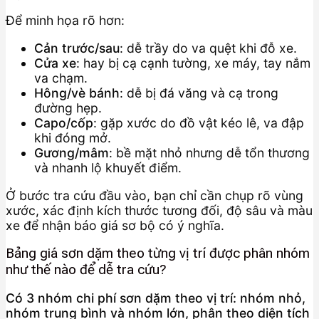
Để minh họa rõ hơn:
Cản trước/sau
: dễ trầy do va quệt khi đỗ xe.
Cửa xe
: hay bị cạ cạnh tường, xe máy, tay nắm
va chạm.
Hông/vè bánh
: dễ bị đá văng và cạ trong
đường hẹp.
Capo/cốp
: gặp xước do đồ vật kéo lê, va đập
khi đóng mở.
Gương/mâm
: bề mặt nhỏ nhưng dễ tổn thương
và nhanh lộ khuyết điểm.
Ở bước tra cứu đầu vào, bạn chỉ cần chụp rõ vùng
xước, xác định kích thước tương đối, độ sâu và màu
xe để nhận báo giá sơ bộ có ý nghĩa.
Bảng giá sơn dặm theo từng vị trí được phân nhóm
như thế nào để dễ tra cứu?
Có 3 nhóm chi phí sơn dặm theo vị trí: nhóm nhỏ,
nhóm trung bình và nhóm lớn, phân theo diện tích