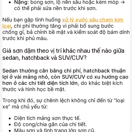
Nặng
: bong sơn, lộ nền sâu hoặc kèm móp →
có thể phải sửa nền trước khi sơn.
Nếu bạn gặp tình huống
xử lý xước sâu chạm kim
loại
, chi phí thường tăng vì phải bổ sung bước
chống gỉ, bả chỉnh bề mặt và kiểm soát độ bám dính
trước khi phủ màu.
Giá sơn dặm theo vị trí khác nhau thế nào giữa
sedan, hatchback và SUV/CUV?
Sedan thường cân bằng chi phí, hatchback thuận
lợi ở vài mảng nhỏ, còn SUV/CUV có xu hướng cao
hơn ở các chi tiết diện tích lớn
, do khác biệt kích
thước và hình học bề mặt.
Trong khi đó, sự chênh lệch không chỉ đến từ “loại
xe” mà chủ yếu từ:
Diện tích mảng sơn thực tế.
Độ cong/chia gân của chi tiết.
Màu sơn và tình trạng lớp sơn cũ.