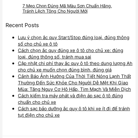
7 Mẹo Chọn Đúng Mã Màu Sơn Chuẩn Hãng,
Tránh Lệch Tông Cho Người Mới
Recent Posts
Lưu ý chọn ắc quy Start/Stop đúng loại, đúng thông
số cho chủ xe ô tô
Cách chọn ắc quy đúng xe ô tô cho chủ xe: đúng
loại, đúng thông số, tránh mua sai
Cập nhật chi phí thay ắc quy ô tô theo dung lượng Ah
cho chủ xe muốn chọn đúng bình, đúng giá
Cảnh Báo Ảnh Hưởng Của Thời Tiết Nóng Lạnh Thất
Thường Đến Sức Khỏe Cho Người Dễ Mệt Khi Giao
Mùa: Tăng Nguy Cơ Hô Hấp, Tim Mạch Và Miễn Dịch
Cách kiểm tra máy phát và điện áp sạc ô tô đúng
chuẩn cho chủ xe
Cách sạc bảo dưỡng ắc quy ô tô khi xe ít đi để tránh
tụt điện cho chủ xe