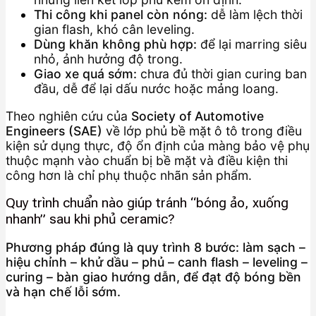
Thi công khi panel còn nóng:
dễ làm lệch thời
gian flash, khó cân leveling.
Dùng khăn không phù hợp:
để lại marring siêu
nhỏ, ảnh hưởng độ trong.
Giao xe quá sớm:
chưa đủ thời gian curing ban
đầu, dễ để lại dấu nước hoặc mảng loang.
Theo nghiên cứu của
Society of Automotive
Engineers (SAE)
về lớp phủ bề mặt ô tô trong điều
kiện sử dụng thực, độ ổn định của màng bảo vệ phụ
thuộc mạnh vào chuẩn bị bề mặt và điều kiện thi
công hơn là chỉ phụ thuộc nhãn sản phẩm.
Quy trình chuẩn nào giúp tránh “bóng ảo, xuống
nhanh” sau khi phủ ceramic?
Phương pháp đúng là quy trình 8 bước: làm sạch –
hiệu chỉnh – khử dầu – phủ – canh flash – leveling –
curing – bàn giao hướng dẫn, để đạt độ bóng bền
và hạn chế lỗi sớm.