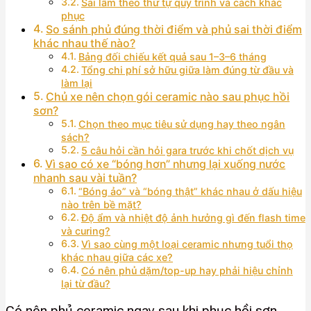
Sai lầm theo thứ tự quy trình và cách khắc
phục
So sánh phủ đúng thời điểm và phủ sai thời điểm
khác nhau thế nào?
Bảng đối chiếu kết quả sau 1–3–6 tháng
Tổng chi phí sở hữu giữa làm đúng từ đầu và
làm lại
Chủ xe nên chọn gói ceramic nào sau phục hồi
sơn?
Chọn theo mục tiêu sử dụng hay theo ngân
sách?
5 câu hỏi cần hỏi gara trước khi chốt dịch vụ
Vì sao có xe “bóng hơn” nhưng lại xuống nước
nhanh sau vài tuần?
“Bóng ảo” và “bóng thật” khác nhau ở dấu hiệu
nào trên bề mặt?
Độ ẩm và nhiệt độ ảnh hưởng gì đến flash time
và curing?
Vì sao cùng một loại ceramic nhưng tuổi thọ
khác nhau giữa các xe?
Có nên phủ dặm/top-up hay phải hiệu chỉnh
lại từ đầu?
Có nên phủ ceramic ngay sau khi phục hồi sơn