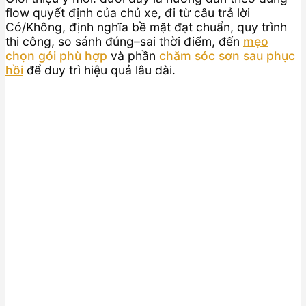
flow quyết định của chủ xe, đi từ câu trả lời
Có/Không, định nghĩa bề mặt đạt chuẩn, quy trình
thi công, so sánh đúng–sai thời điểm, đến
mẹo
chọn gói phù hợp
và phần
chăm sóc sơn sau phục
hồi
để duy trì hiệu quả lâu dài.