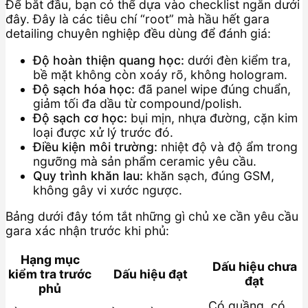
Để bắt đầu, bạn có thể dựa vào checklist ngắn dưới
đây. Đây là các tiêu chí “root” mà hầu hết gara
detailing chuyên nghiệp đều dùng để đánh giá:
Độ hoàn thiện quang học:
dưới đèn kiểm tra,
bề mặt không còn xoáy rõ, không hologram.
Độ sạch hóa học:
đã panel wipe đúng chuẩn,
giảm tối đa dầu từ compound/polish.
Độ sạch cơ học:
bụi mịn, nhựa đường, cặn kim
loại được xử lý trước đó.
Điều kiện môi trường:
nhiệt độ và độ ẩm trong
ngưỡng mà sản phẩm ceramic yêu cầu.
Quy trình khăn lau:
khăn sạch, đúng GSM,
không gây vi xước ngược.
Bảng dưới đây tóm tắt những gì chủ xe cần yêu cầu
gara xác nhận trước khi phủ:
Hạng mục
Dấu hiệu chưa
kiểm tra trước
Dấu hiệu đạt
đạt
phủ
Có quầng, có