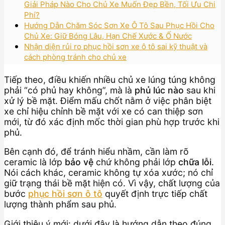
Giải Pháp Nào Cho Chủ Xe Muốn Đẹp Bền, Tối Ưu Chi
Phí?
Hướng Dẫn Chăm Sóc Sơn Xe Ô Tô Sau Phục Hồi Cho
Chủ Xe: Giữ Bóng Lâu, Hạn Chế Xước & Ố Nước
Nhận diện rủi ro phục hồi sơn xe ô tô sai kỹ thuật và
cách phòng tránh cho chủ xe
Tiếp theo, điều khiến nhiều chủ xe lúng túng không
phải “có phủ hay không”, mà là
phủ lúc nào
sau khi
xử lý bề mặt. Điểm mấu chốt nằm ở việc phân biệt
xe chỉ hiệu chỉnh bề mặt với xe có can thiệp sơn
mới, từ đó xác định mốc thời gian phù hợp trước khi
phủ.
Bên cạnh đó, để tránh hiểu nhầm, cần làm rõ
ceramic là lớp
bảo vệ
chứ không phải lớp
chữa lỗi
.
Nói cách khác, ceramic không tự xóa xước; nó chỉ
giữ trạng thái bề mặt hiện có. Vì vậy, chất lượng của
bước
phục hồi sơn ô tô
quyết định trực tiếp chất
lượng thành phẩm sau phủ.
Giới thiệu ý mới: dưới đây là hướng dẫn theo đúng