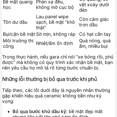
Bề mặt quang
Phản xạ đều,
vệt xoáy dưới
học
không mờ cục bộ
đèn
Lau panel wipe
Còn cảm giác
Tồn dư dầu
sạch, bề mặt “khô
trơn dầu
thật”
Bụi/cặn bề mặt
Sờ mịn, không ráp
Có hạt cấn tay
Môi trường thi
Quá nóng, quá
Nhiệt/ẩm ổn định
công
ẩm, nhiều bụi
Trong thực hành, nếu gara chỉ nói “xe bóng rồi, phủ
được” mà không có quy trình xác nhận bề mặt, bạn
nên yêu cầu họ mô tả rõ từng bước chuẩn bị.
Những lỗi thường bị bỏ qua trước khi phủ
Tiếp theo, các lỗi dưới đây là nguyên nhân thường
gặp khiến hiệu quả ceramic không bền như kỳ
vọng:
Bỏ qua bước khử dầu kỹ:
bề mặt đẹp mắt
nhưng liên kết lớp phủ kém ổn định.