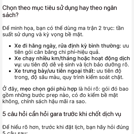
Chọn theo mục tiêu sử dụng hay theo ngân
sách?
Để minh họa, bạn có thể dùng ma trận 2 trục: tần
suất sử dụng và kỳ vọng bề mặt.
Xe đi hằng ngày, rửa định kỳ bình thường:
ưu
tiên gói cân bằng chi phí–hiệu quả.
Xe chạy nhiều km/tháng hoặc hoạt động dịch
vụ:
ưu tiên độ dễ vệ sinh và lịch bảo dưỡng rõ.
Xe trưng bày/ưu tiên ngoại thất:
ưu tiên độ
trong, độ sâu màu, quy trình kiểm soát chặt.
Ở đây,
mẹo chọn gói phù hợp
là hỏi rõ: gói đó bao
gồm những bước prep nào, có đo kiểm bề mặt
không, chính sách hậu mãi ra sao.
5 câu hỏi cần hỏi gara trước khi chốt dịch vụ
Để hiểu rõ hơn, trước khi đặt lịch, bạn hãy hỏi đúng
5 câu sau: