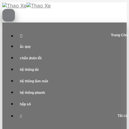
Skip
to
content
Trang Chủ
ắc quy
chẩn đoán lỗi
hệ thống lái
hệ thống làm mát
hệ thống phanh
hộp số
Tất cả