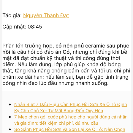
Tác giả:
Nguyễn Thành Đạt
Cập nhật: 08:45
Phần lớn trường hợp,
có nên phủ ceramic sau phục
hồi
là câu hỏi có đáp án
Có
, nhưng chỉ đúng khi bề
mặt đã đạt chuẩn kỹ thuật và thi công đúng thời
điểm. Nếu làm đúng, lớp phủ giúp khóa độ bóng
thật, tăng khả năng chống bám bẩn và tối ưu chi phí
chăm xe dài hạn; nếu làm sai, bạn dễ gặp tình trạng
bóng nhìn đẹp lúc đầu nhưng nhanh xuống.
Nhận Biết 7 Dấu Hiệu Cần Phục Hồi Sơn Xe Ô Tô Định
Kỳ Cho Chủ Xe: Từ Mất Bóng Đến Oxy Hóa
7 Mẹo chọn gói cước phù hợp cho người dùng cá nhân
và gia đình: tiết kiệm chi phí, đủ nhu cầu
So Sánh Phục Hồi Sơn và Sơn Lại Xe Ô Tô: Nên Chọn