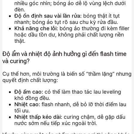
nhiều góc nhìn; bóng ảo dễ lộ vùng lệch dưới
đèn.
Độ ổn định sau vài lần rửa:
bóng thật ít tụt
nhanh; bóng ảo tụt rõ sau chu kỳ rửa đầu.
Khả năng che lỗi:
bóng ảo thường đi kèm filler
hoặc dầu tồn dư, không phải chất lượng nền
thật.
Độ ẩm và nhiệt độ ảnh hưởng gì đến flash time
và curing?
Cụ thể hơn, môi trường là biến số “thầm lặng” nhưng
quyết định chất lượng:
Độ ẩm cao:
có thể làm thao tác lau leveling
khó đồng đều.
Nhiệt cao:
flash nhanh, dễ bỏ lỡ thời điểm lau
tối ưu.
Nhiệt thấp kéo dài:
curing chậm, dễ gặp dấu
nước sớm nếu tiếp xúc ngoài trời.