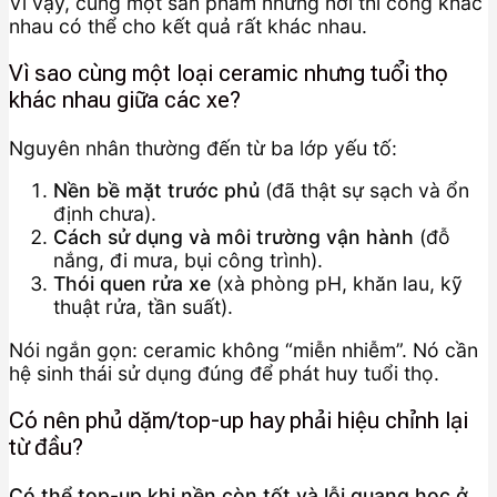
Vì vậy, cùng một sản phẩm nhưng nơi thi công khác
nhau có thể cho kết quả rất khác nhau.
Vì sao cùng một loại ceramic nhưng tuổi thọ
khác nhau giữa các xe?
Nguyên nhân thường đến từ ba lớp yếu tố:
Nền bề mặt trước phủ
(đã thật sự sạch và ổn
định chưa).
Cách sử dụng và môi trường vận hành
(đỗ
nắng, đi mưa, bụi công trình).
Thói quen rửa xe
(xà phòng pH, khăn lau, kỹ
thuật rửa, tần suất).
Nói ngắn gọn: ceramic không “miễn nhiễm”. Nó cần
hệ sinh thái sử dụng đúng để phát huy tuổi thọ.
Có nên phủ dặm/top-up hay phải hiệu chỉnh lại
từ đầu?
Có thể top-up khi nền còn tốt và lỗi quang học ở