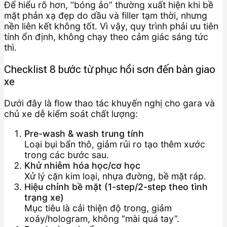
Để hiểu rõ hơn, “bóng ảo” thường xuất hiện khi bề
mặt phản xạ đẹp do dầu và filler tạm thời, nhưng
nền liên kết không tốt. Vì vậy, quy trình phải ưu tiên
tính ổn định, không chạy theo cảm giác sáng tức
thì.
Checklist 8 bước từ phục hồi sơn đến bàn giao
xe
Dưới đây là flow thao tác khuyến nghị cho gara và
chủ xe dễ kiểm soát chất lượng:
Pre-wash & wash trung tính
Loại bụi bẩn thô, giảm rủi ro tạo thêm xước
trong các bước sau.
Khử nhiễm hóa học/cơ học
Xử lý cặn kim loại, nhựa đường, bề mặt ráp.
Hiệu chỉnh bề mặt (1-step/2-step theo tình
trạng xe)
Mục tiêu là cải thiện độ trong, giảm
xoáy/hologram, không “mài quá tay”.