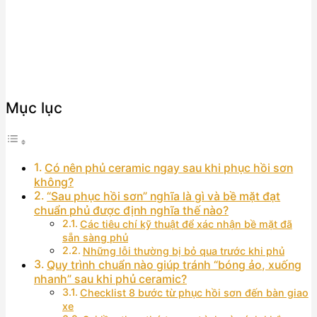
Mục lục
Có nên phủ ceramic ngay sau khi phục hồi sơn
không?
“Sau phục hồi sơn” nghĩa là gì và bề mặt đạt
chuẩn phủ được định nghĩa thế nào?
Các tiêu chí kỹ thuật để xác nhận bề mặt đã
sẵn sàng phủ
Những lỗi thường bị bỏ qua trước khi phủ
Quy trình chuẩn nào giúp tránh “bóng ảo, xuống
nhanh” sau khi phủ ceramic?
Checklist 8 bước từ phục hồi sơn đến bàn giao
xe