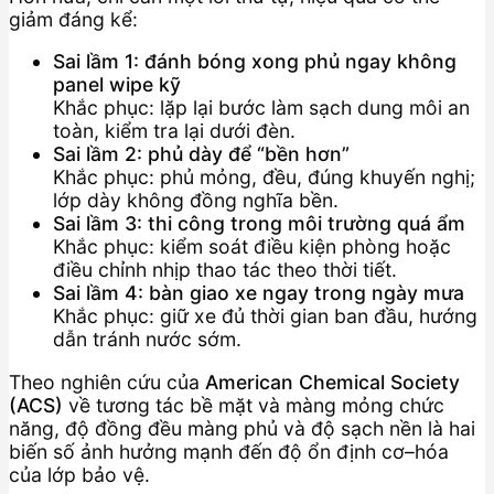
giảm đáng kể:
Sai lầm 1: đánh bóng xong phủ ngay không
panel wipe kỹ
Khắc phục: lặp lại bước làm sạch dung môi an
toàn, kiểm tra lại dưới đèn.
Sai lầm 2: phủ dày để “bền hơn”
Khắc phục: phủ mỏng, đều, đúng khuyến nghị;
lớp dày không đồng nghĩa bền.
Sai lầm 3: thi công trong môi trường quá ẩm
Khắc phục: kiểm soát điều kiện phòng hoặc
điều chỉnh nhịp thao tác theo thời tiết.
Sai lầm 4: bàn giao xe ngay trong ngày mưa
Khắc phục: giữ xe đủ thời gian ban đầu, hướng
dẫn tránh nước sớm.
Theo nghiên cứu của
American Chemical Society
(ACS)
về tương tác bề mặt và màng mỏng chức
năng, độ đồng đều màng phủ và độ sạch nền là hai
biến số ảnh hưởng mạnh đến độ ổn định cơ–hóa
của lớp bảo vệ.