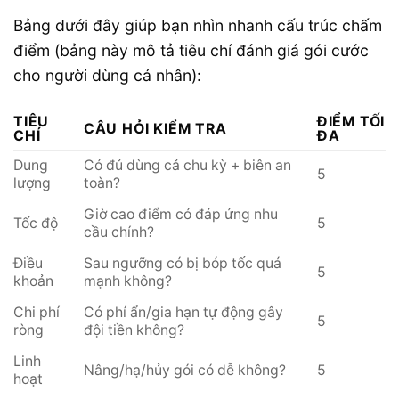
Bảng dưới đây giúp bạn nhìn nhanh cấu trúc chấm
điểm (bảng này mô tả tiêu chí đánh giá gói cước
cho người dùng cá nhân):
TIÊU
ĐIỂM TỐI
CÂU HỎI KIỂM TRA
CHÍ
ĐA
Dung
Có đủ dùng cả chu kỳ + biên an
5
lượng
toàn?
Giờ cao điểm có đáp ứng nhu
Tốc độ
5
cầu chính?
Điều
Sau ngưỡng có bị bóp tốc quá
5
khoản
mạnh không?
Chi phí
Có phí ẩn/gia hạn tự động gây
5
ròng
đội tiền không?
Linh
Nâng/hạ/hủy gói có dễ không?
5
hoạt