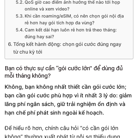
QoS giờ cao điểm ảnh hưởng thế nào tới họp
online và xem video?
Khi cần roaming/eSIM, có nên chọn gói nội địa
rẻ hơn hay gói tích hợp đa vùng?
Cam kết dài hạn luôn rẻ hơn trả theo tháng:
đúng hay sai?
Tổng kết hành động: chọn gói cước đúng ngay
từ chu kỳ tới
Bạn có thực sự cần “gói cước lớn” để dùng đủ
mỗi tháng không?
Không, bạn không nhất thiết cần gói cước lớn;
bạn cần gói cước phù hợp vì ít nhất 3 lý do: giảm
lãng phí ngân sách, giữ trải nghiệm ổn định và
hạn chế phí phát sinh ngoài kế hoạch.
Để hiểu rõ hơn, chính câu hỏi “có cần gói lớn
không” thường xuất phát từ nỗi sợ thiếu dung