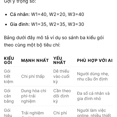
Gợi ý trọng số:
Cá nhân:
W1=40, W2=20, W3=40
Gia đình:
W1=35, W2=35, W3=30
Bảng dưới đây mô tả ví dụ so sánh ba kiểu gói
theo cùng một bộ tiêu chí:
KIỂU
YẾU
MẠNH NHẤT
PHÙ HỢP VỚI AI
GÓI
NHẤT
Gói
Dễ thiếu
Người dùng nhẹ,
tiết
Chi phí thấp
vào cuối
nhu cầu ổn định
kiệm
kỳ
Gói
Dung hòa chi
Cần theo
Đa số cá nhân và
cân
phí-trải
dõi định
gia đình nhỏ
bằng
nghiệm
kỳ
Gói
Người làm việc
Trải nghiệm
Chi phí
hiệu
online, nhiều thiết