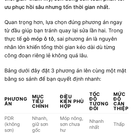
ưu phục hồi sâu nhưng tốn thời gian nhất.
Quan trọng hơn, lựa chọn đúng phương án ngay
từ đầu giúp bạn tránh quay lại sửa lần hai. Trong
thực tế
gò móp ô tô
, sai phương án là nguyên
nhân lớn khiến tổng thời gian kéo dài dù từng
công đoạn riêng lẻ không quá lâu.
Bảng dưới đây đặt 3 phương án lên cùng một mặt
bằng so sánh để bạn quyết định nhanh:
TỐC
MỨC
MỤC
ĐIỀU
PHƯƠNG
ĐỘ
ĐỘ
TIÊU
KIỆN PHÙ
ÁN
TƯƠNG
CAN
CHÍNH
HỢP
ĐỐI
THIỆP
PDR
Nhanh,
Móp nông,
Nhanh
(không
giữ sơn
sơn chưa
Thấp
nhất
sơn)
gốc
hư