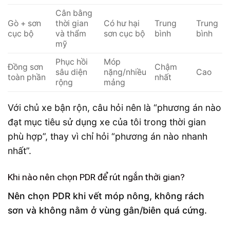
Cân bằng
Gò + sơn
thời gian
Có hư hại
Trung
Trung
cục bộ
và thẩm
sơn cục bộ
bình
bình
mỹ
Phục hồi
Móp
Đồng sơn
Chậm
sâu diện
nặng/nhiều
Cao
toàn phần
nhất
rộng
mảng
Với chủ xe bận rộn, câu hỏi nên là “phương án nào
đạt mục tiêu sử dụng xe của tôi trong thời gian
phù hợp”, thay vì chỉ hỏi “phương án nào nhanh
nhất”.
Khi nào nên chọn PDR để rút ngắn thời gian?
Nên chọn PDR khi vết móp nông, không rách
sơn và không nằm ở vùng gân/biên quá cứng.