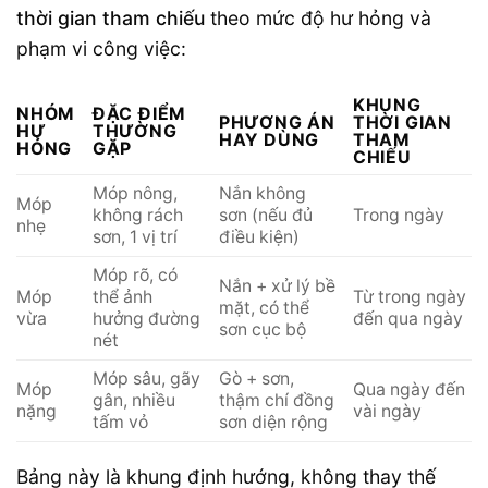
thời gian tham chiếu
theo mức độ hư hỏng và
phạm vi công việc:
KHUNG
NHÓM
ĐẶC ĐIỂM
PHƯƠNG ÁN
THỜI GIAN
HƯ
THƯỜNG
HAY DÙNG
THAM
HỎNG
GẶP
CHIẾU
Móp nông,
Nắn không
Móp
không rách
sơn (nếu đủ
Trong ngày
nhẹ
sơn, 1 vị trí
điều kiện)
Móp rõ, có
Nắn + xử lý bề
Móp
thể ảnh
Từ trong ngày
mặt, có thể
vừa
hưởng đường
đến qua ngày
sơn cục bộ
nét
Móp sâu, gãy
Gò + sơn,
Móp
Qua ngày đến
gân, nhiều
thậm chí đồng
nặng
vài ngày
tấm vỏ
sơn diện rộng
Bảng này là khung định hướng, không thay thế