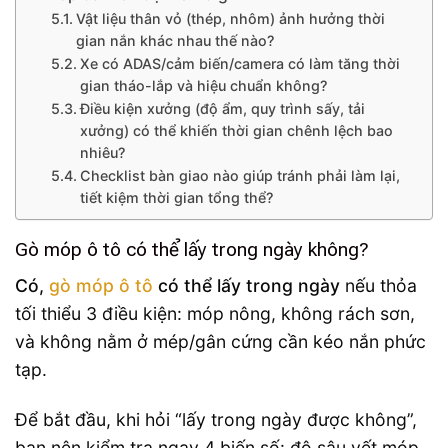
Vật liệu thân vỏ (thép, nhôm) ảnh hưởng thời
gian nắn khác nhau thế nào?
Xe có ADAS/cảm biến/camera có làm tăng thời
gian tháo-lắp và hiệu chuẩn không?
Điều kiện xưởng (độ ẩm, quy trình sấy, tải
xưởng) có thể khiến thời gian chênh lệch bao
nhiêu?
Checklist bàn giao nào giúp tránh phải làm lại,
tiết kiệm thời gian tổng thể?
Gò móp ô tô có thể lấy trong ngày không?
Có,
gò móp ô tô
có thể lấy trong ngày
nếu thỏa
tối thiểu 3 điều kiện: móp nông, không rách sơn,
và không nằm ở mép/gân cứng cần kéo nắn phức
tạp.
Để bắt đầu, khi hỏi “lấy trong ngày được không”,
bạn nên kiểm tra ngay 4 biến số: độ sâu vết móp,