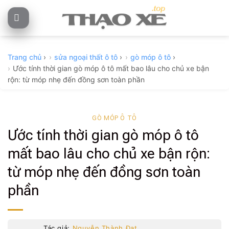
Skip
to
content
Trang chủ
›
sửa ngoại thất ô tô
›
gò móp ô tô
›
Ước tính thời gian gò móp ô tô mất bao lâu cho chủ xe bận
rộn: từ móp nhẹ đến đồng sơn toàn phần
GÒ MÓP Ô TÔ
Ước tính thời gian gò móp ô tô
mất bao lâu cho chủ xe bận rộn:
từ móp nhẹ đến đồng sơn toàn
phần
Tác giả:
Nguyễn Thành Đạt