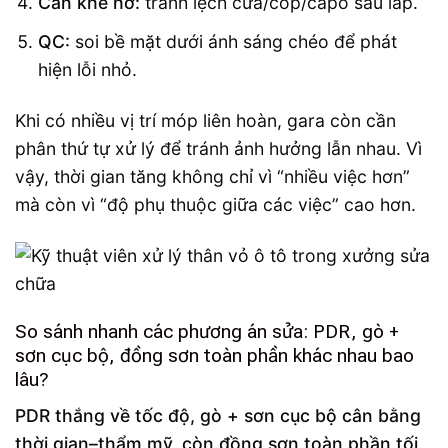
Cân khe hở:
tránh lệch cửa/cốp/capo sau lắp.
QC:
soi bề mặt dưới ánh sáng chéo để phát
hiện lỗi nhỏ.
Khi có nhiều vị trí móp liên hoàn, gara còn cần
phân thứ tự xử lý để tránh ảnh hưởng lẫn nhau. Vì
vậy, thời gian tăng không chỉ vì “nhiều việc hơn”
mà còn vì “độ phụ thuộc giữa các việc” cao hơn.
So sánh nhanh các phương án sửa: PDR, gò +
sơn cục bộ, đồng sơn toàn phần khác nhau bao
lâu?
PDR thắng về tốc độ, gò + sơn cục bộ cân bằng
thời gian–thẩm mỹ, còn đồng sơn toàn phần tối